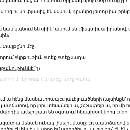
ասկանում ոնց ա որ սի֊ում օրինակ մինչ էսօր տէնց չի։
իից ու սի փլասից են սկսում, դրանից յետոյ փայթընը 
կ կան կպնում են սիին՝ ասում են էֆեկտիւ ա իրանով, 
նին։
ու փայթընի մէջ։
որում #կրթութիւն #տեք #տէք #ադա
աբանութիւննե՞ր)
ւորում
կրթութիւն
տեք
տէք
ադա
ում ա հէնց մասնաւորապէս յաւելուածների (այսինքն՝ 
տճառով, որ լրիւ տեսանելի ա, շօշափելի ա, որ մի հ
յ՝ մարդիկ աւելի շատ են օգտւում հեռախօսներից էսօր
զատ ա մենակ ունակ լինելու մասը։ էդ պատճառով ես
ել էն ինչ ես կարող եմ ստեղծել, ու աւելի քիչ՝ էն ի