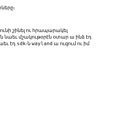
տները։
 ունի շինել ու հրապարակել
էն նաեւ մշակութօրէն օտար ա ինձ էդ
sdk
wayland
նաեւ էդ
֊ն
ա ուզում ու իմ