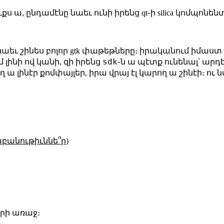
ուքս ա, ընդամէնը նաեւ ունի իրենց qt֊ի silica կոմպոնեն
ի նաեւ շինես բոլոր gtk փաթեթները։ իրականում իմաստ
sdk
 լինի ով կանի, զի իրենց
֊ն ա պէտք ունենալ՝ արդ
ղ ա լինէր քոմփայլեր, իրա վրայ էլ կարող ա շինէի։ ու 
աբանութիւննե՞ր)
տարի առաջ։