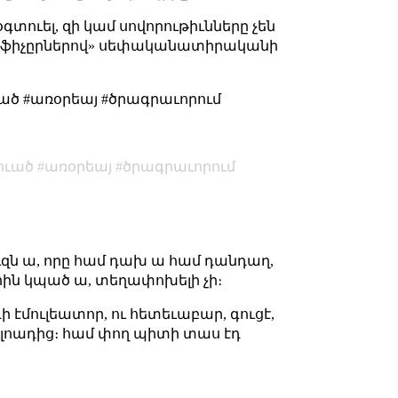
օգտուել, զի կամ սովորութիւնները չեն
ը «ֆիչըրներով» սեփականատիրականի
ծ #առօրեայ #ծրագրաւորում
լուած
առօրեայ
ծրագրաւորում
ուզն ա, որը համ դախ ա համ դանդաղ,
երին կպած ա, տեղափոխելի չի։
դի էմուլեատոր, ու հետեւաբար, գուցէ,
 լոադից։ համ փող պիտի տաս էդ