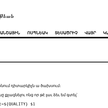
թեան
ՒԱՆՇԱՅԻՆ
ՈՍՊՆԵԱԿ
ՏԵՍԱԾՐԻՉ
ՎԱՅՐ
Կ
անում դիտարկիչն ա ծախսում։
քչացնելու ոնց որ թէ լաւ ձեւ եմ գտել՝