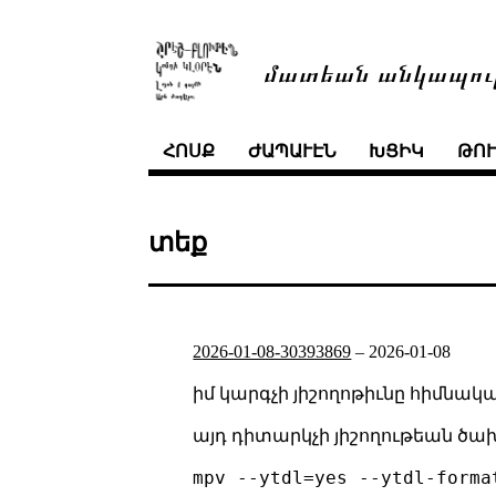
մատեան անկապու
ՀՈՍՔ
ԺԱՊԱՒԷՆ
ԽՑԻԿ
ԹՈ
տեք
2026-01-08-30393869
–
2026-01-08
իմ կարգչի յիշողոթիւնը հիմնակ
այդ դիտարկչի յիշողութեան ծախը 