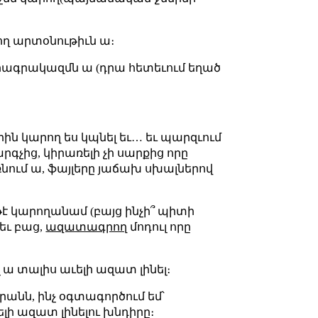
ող արտօնութիւն ա։
բ ծրագրակազմն ա (դրա հետեւում եղած
որին կարող ես կպնել եւ… եւ պարզւում
րգչից, կիրառելի չի սարքից որը
եռնում ա, ֆայլերը յաճախ սխալներով
եթէ կարողանամ (բայց ինչի՞ պիտի
եւ բաց,
ազատագրող
մոդուլ որը
լ ա տալիս աւելի ազատ լինել։
րանն, ինչ օգտագործում եմ՝
ելի ազատ լինելու խնդիրը։