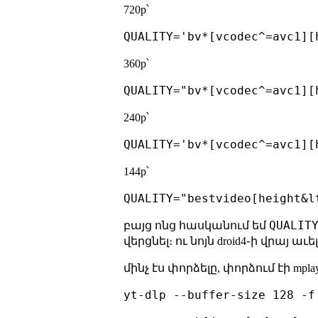
720p՝
360p՝
240p՝
144p՝
QUALIT
բայց ոնց հասկանում եմ
վերցնել։ ու նոյն droid4֊ի վրայ ա
մինչ էս փորձելը, փորձում էի mplay