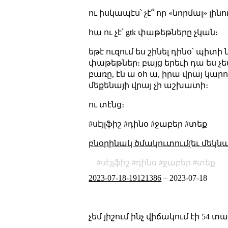
ու իսկապէս՝ չէ՞ որ «նորմալ» լին
հա ու չէ՝ gtk փաթեթները չկան։
եթէ ուզում ես շինել դինօ՝ պիտ
փաթեթներ։ բայց երեւի դա ես չեմ
բառը, էն ա օհ ա, իրա վրայ կարո
մեքենայի վրայ չի աշխատի։
ու տէնց։
#սէյլֆիշ #դինօ #ջաբեր #տեք
բնօրինակ ծմակուտում(եւ մեկն
սէյլֆիշ
դինօ
ջաբեր
տեք
2023-07-18-19121386
–
2023-07-18
չեմ յիշում ինչ վիճակում էի 54 