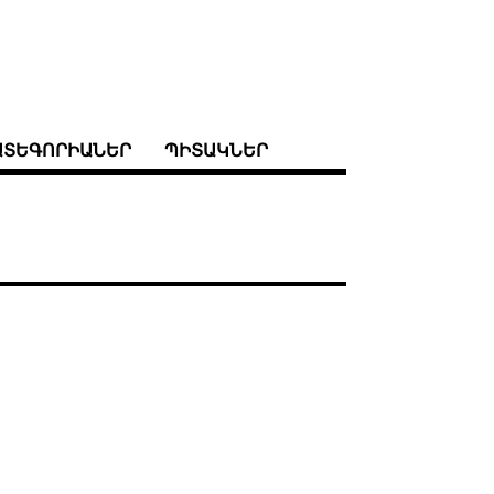
ԱՏԵԳՈՐԻԱՆԵՐ
ՊԻՏԱԿՆԵՐ