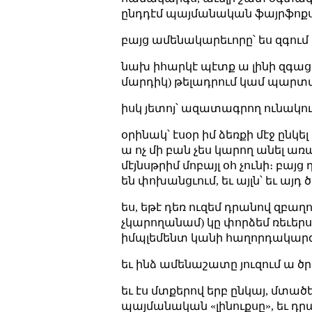
ընդդէմ պայմանական ֆայրֆոքս
բայց ամենակարեւորը՝ ես զգում
նախ իհարկէ պէտք ա լինի զգացող
մարդիկ) թելադրում կամ պարտ
իսկ յետոյ՝ ազատագրող ունակո
օրինակ՝ էսօր իմ ձեռքի մէջ ընկե
ա ոչ մի բան չես կարող անել առ
մէյնսթրիմ մոբայլ օհ չունի։ բա
են փոխանցւում, եւ այլն՝ եւ այ
ես, եթէ դեռ ուզեմ դրանով զբաղ
չկարողանամ) կը փորձեմ ռեւեր
իմպլեմենտ կանի հաղորդակարգը
եւ ինձ ամենաշատը յուզում ա ծր
եւ էս մտքերով երբ ընկայ, մտա
պայմանական «լինուքսը», եւ դրա