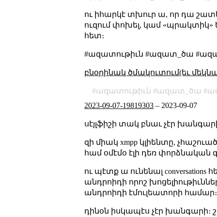
ու իհարկէ տխուր ա, որ դա շատեր
ուզում փոխել, կամ «պրակտիկ
հետ։
#ազատութիւն #ազատ_ծա #ազատ
բնօրինակ ծմակուտում(եւ մեկն
ազատութիւն
ազատ_ծա
ա
2023-09-07-19819303
–
2023-09-07
սէյլֆիշի տակ բնաւ չէր խանգարի
զի միակ xmpp կլիենտը, չհաշու
համ օմէմօ էլի դեռ փորձնական 
ու պէտք ա ունենալ conversation
անդրոիդի որոշ խոցելիութիւնն
անդրոիդի էմուլեատորի համար
դինօն իսկապէս չէր խանգարի։ շ