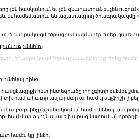
ը չեն հասկանում, եւ չեն գնահատում, եւ չեն ուզում 
» են, եւ համեմատում են ազատագրող ծրագրակազմ
_ծրագրակազմ #ծրագրակազմ #տէք #տեք #յաւելուա
աբանութիւննե՞ր)
զատ_ծրագրակազմ
ծրագրակազմ
տէք
տեք
յաւե
 ունենալ դինօ։
ած հասցէագրքի հետ ինտեգրածը (որ չգիտի օմէմօ), շմ
գիտի, համ ահաւոր անյարմար ա։ համ էլ սէյլֆիշի լիբ
s հետեւաբար։ ինչը նշանակում ա՝ համ ունենալ անդրոի
երը։ համ մարտկոցն ա աւելի արագ նստում անդրոիդի
։
ատ հաւէս կը լինէր։