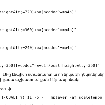
Y=18
֊ը էնպիսի ստանդարտ ա որ երկաթի դեկոդերները
ւելի լաւ ա աշխատում, քան 144p֊ն, օրինակ։
er֊ով։