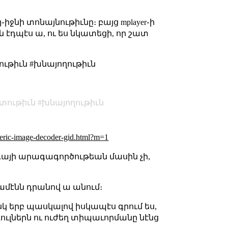
ջնի տոնայնութիւնը։ բայց mplayer֊ի
յն էդպէս ա, ու ես նկատեցի, որ շատ
ութիւն #խնայողութիւն
տութիւն
խնայողութիւն
neric-image-decoder-gid.html?m=1
դայի արագագործութեան մասին չի,
 ամէնն դրանով ա անում։
իսկ երբ պասկալով իսկապէս գրում ես,
ուլներն ու ուժեղ տիպաւորմանը նէնց