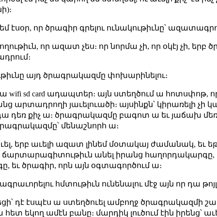
ի)։
 եմ էսօր, որ ծրագիր գրելու ունակութիւնը՝ ազատագր
ութիւն, որ ազատ չես։ որ նորմա չի, որ օկէյ չի, եր
ադրում։
ւթիւնը այդ ծրագրակազմը փոխարինելու։
լ ա wifi sd card ադապտեր։ այն ստեղծում ա հոտսփոթ, 
անց արտադրողի յաւելուածի։ այսինքն՝ կիրառելի չի կա
յց դա դեռ քիչ ա։ ծրագրակազմը բագոտ ա եւ յաճախ մ
դ ծրագրակազմը՝ մենաշնորհ ա։
ուել, երբ աւելի ազատ լինեմ մօտակայ ժամանակ, եւ 
ս ճարտարագիտութիւն անել իրանց հաղորդակարգը, 
, եւ ծրագիր, որն այն օգտագործում ա։
ագրաւորելու հմտութիւն ունենալու մէջ այն որ դա թոյ
ծեցի՝ դէ էսպէս ա ստեղծուել ամբողջ ծրագրակազմի շա
 հետ եկող ամէն բանը։ մարդիկ լուծում էին իրենց՝ աւ