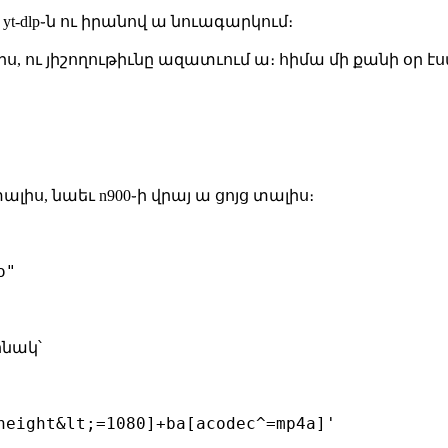
 yt-dlp֊ն ու իրանով ա նուագարկում։
ս, ու յիշողութիւնը ազատւում ա։ հիմա մի քանի օր էս
ալիս, նաեւ n900֊ի վրայ ա ցոյց տալիս։
ինակ՝