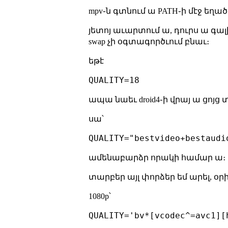
mpv֊ն գտնում ա PATH֊ի մէջ եղած
յետոյ աւարտում ա, դուրս ա գալի
swap չի օգտագործւում բնաւ։
եթէ
ապա նաեւ droid4֊ի վրայ ա ցոյց տ
սա՝
ամենաբարձր որակի համար ա։
տարբեր այլ փորձեր եմ արել, օր
1080p՝