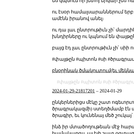
ես կպնում որ յետոյ երկար չես հ
ու էսօր համալսարաններում երբ ս
ամէնն իրանով անել։
ու դա լաւ ընտրութիւն չի՝ մարդի
խնդիրները ու կպնում են փայթը
բայց էդ լաւ ընտրութիւն չի՝ սիի 
#փայթըն #պիտոն #սի #ծրագրաւ
բնօրինակ ծմակուտում(եւ մեկն
փայթըն
պիտոն
սի
ծրագրա
2024-01-29-21817201
–
2024-01-29
ընկերներիցս մէկը շատ ոգեւորւ
ծրագրակազմի) ստեղծմամբ էն պա
ծրագիր, եւ կունենայ մեծ շուկա
ինձ իր մտածողութեան մէջ հարա
համակարգս, աւելի շատ օգտագործ