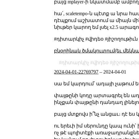
բայց mplayer֊ի նկատմամբ ամբող
հա՛, scaletempo֊ն պէտք ա նրա 
դէպքում աշխատում ա միայն մինչ
նիւթեր կարող եմ լսել x2.5 արագ
#դիտարկիչ #վիդեօ #յիշողութիւ
բնօրինակ ծմակուտում(եւ մեկն
դիտարկիչ
վիդեօ
յիշողութի
2024-04-01-22769797
–
2024-04-01
սա եմ կարդում՝ ադայի չաթում ե
փայթընի կոդը արտագրել են ադ
ինչքան փայթընի դանդաղ լինելո
բայց մտքովս ի՞նչ անցաւ։ դէ ես
ու երեւի իմ սերունդը կապ ունի
ոչ թէ պոլիտէքի առաջադրանքներ