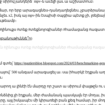
ջ սիրով յանդերձ՝ mpv֊ն աւելի լաւ ա աշխատում։
համար, որ երբ արագացնես֊դանդաղեցնես, չբարձրանայ֊ի
եւ x2, իսկ այ mpv֊ին էսպիսի օպցիա պէտք չի, լռելեա
ութեամբ։
ն #լինուքս #տեք #տեքնոլոգիաներ #համացանց #ազատ
աբանութիւննե՞ր)
ւն
լինուքս
տեք
տեքնոլոգիաներ
համացանց
ազա
մ գտել՝
https://gautiersblog.blogspot.com/2024/03/benchmarking-ge
այով՝ 500 անգամ արագացել ա։ սա իհարկէ էդքան ա
ւ։
 կարող ա լինէի էն մարդը որ շատ ա սիրում փայթըն ու
՝ ինձնից չի էդքան, մեր ժամանակ պասկալն էր մոդա, 
ը, այլ իսկապէս մի կիրառելի բան քեզ համար, իր մոդ