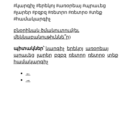
#կարգիչ #երեկոյ #առօրեայ #պրաւեց
#լարեր #բզբզ #ռետրո #ռետրօ #տեք
#համակարգիչ
բնօրինակ ծմակուտում(եւ
մեկնաբանութիւննե՞ր)
պիտակներ՝
կարգիչ
երեկոյ
առօրեայ
պրաւեց
լարեր
բզբզ
ռետրո
ռետրօ
տեք
համակարգիչ
←
→