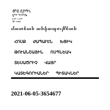
մատեան անկապութեան
ՀՈՍՔ
ԺԱՊԱՒԷՆ
ԽՑԻԿ
ԹՈՒԱՆՇԱՅԻՆ
ՈՍՊՆԵԱԿ
ՏԵՍԱԾՐԻՉ
ՎԱՅՐ
ԿԱՏԵԳՈՐԻԱՆԵՐ
ՊԻՏԱԿՆԵՐ
2021-06-05-3654677