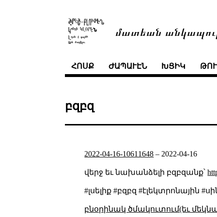
մատեան անկապու
ՀՈՍՔ
ԺԱՊԱՒԷՆ
ԽՑԻԿ
ԹՈ
բզբզ
2022-04-16-10611648
–
2022-04-16
վերջ եւ նախանձելի բզբզանք՝
ht
#լսելիք #բզբզ #էլեկտրոնային #ս
բնօրինակ ծմակուտում(եւ մեկն