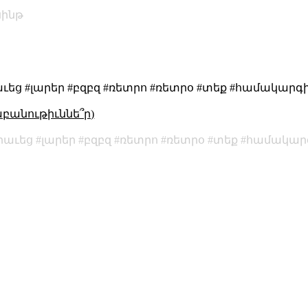
սինթ
աւեց #լարեր #բզբզ #ռետրո #ռետրօ #տեք #համակարգի
աբանութիւննե՞ր)
րաւեց
լարեր
բզբզ
ռետրո
ռետրօ
տեք
համակար