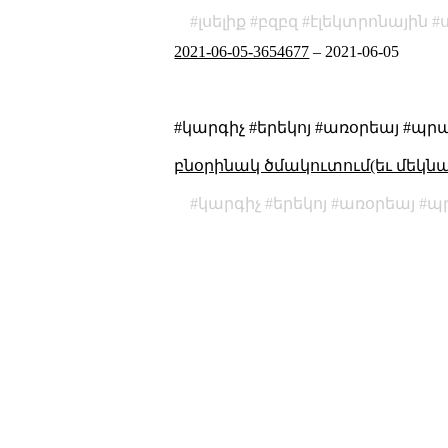
լսելիք
բզբզ
էլեկտրոնային
2021-06-05-3654677
–
2021-06-05
#կարգիչ #երեկոյ #առօրեայ #պր
բնօրինակ ծմակուտում(եւ մեկն
կարգիչ
երեկոյ
առօրեայ
պ