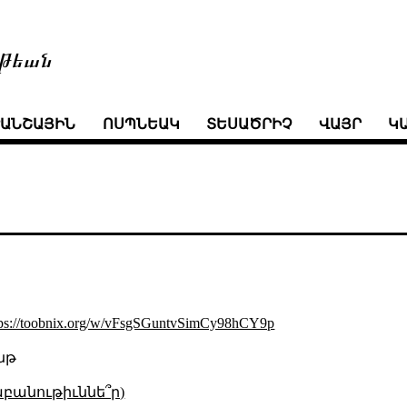
թեան
ՒԱՆՇԱՅԻՆ
ՈՍՊՆԵԱԿ
ՏԵՍԱԾՐԻՉ
ՎԱՅՐ
Կ
tps://toobnix.org/w/vFsgSGuntvSimCy98hCY9p
ինթ
աբանութիւննե՞ր)