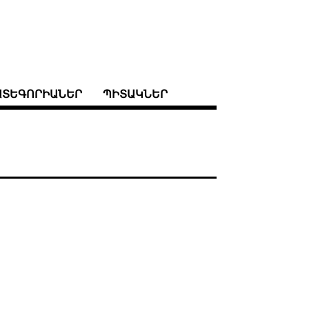
ԱՏԵԳՈՐԻԱՆԵՐ
ՊԻՏԱԿՆԵՐ