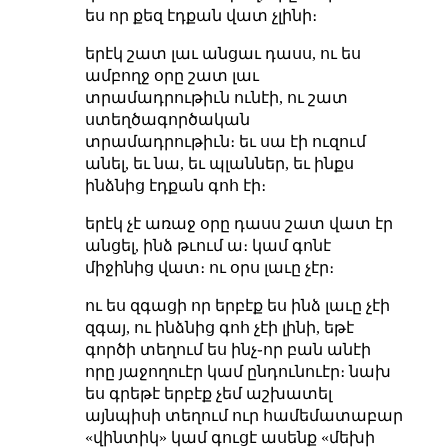
ես որ քեզ էդքան վատ չլինի։
երէկ շատ լաւ անցաւ դասս, ու ես
ամբողջ օրը շատ լաւ
տրամադրութիւն ունէի, ու շատ
ստեղծագործական
տրամադրութիւն։ եւ սա էի ուզում
անել, եւ նա, եւ պլաններ, եւ ինքս
ինձնից էդքան գոհ էի։
երէկ չէ առաջ օրը դասս շատ վատ էր
անցել, ինձ թւում ա։ կամ գոնէ
միջինից վատ։ ու օրս լաւը չէր։
ու ես զգացի որ երբէք ես ինձ լաւը չէի
զգայ, ու ինձնից գոհ չէի լինի, եթէ
գործի տեղում ես ինչ֊որ բան անէի
որը յաջողուէր կամ ընդունուէր։ նախ
ես գրեթէ երբէք չեմ աշխատել
այնպիսի տեղում ուր համեմատաբար
«վինտիկ» կամ գուցէ ասենք «մեխի