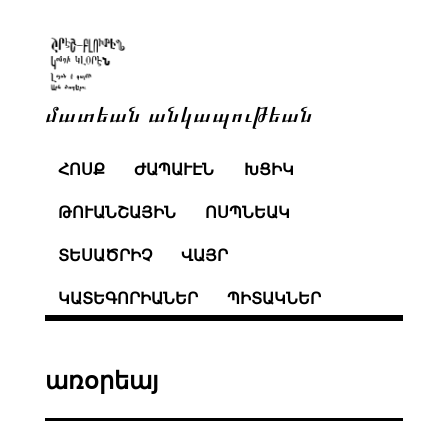
մատեան անկապութեան
ՀՈՍՔ
ԺԱՊԱՒԷՆ
ԽՑԻԿ
ԹՈՒԱՆՇԱՅԻՆ
ՈՍՊՆԵԱԿ
ՏԵՍԱԾՐԻՉ
ՎԱՅՐ
ԿԱՏԵԳՈՐԻԱՆԵՐ
ՊԻՏԱԿՆԵՐ
առօրեայ