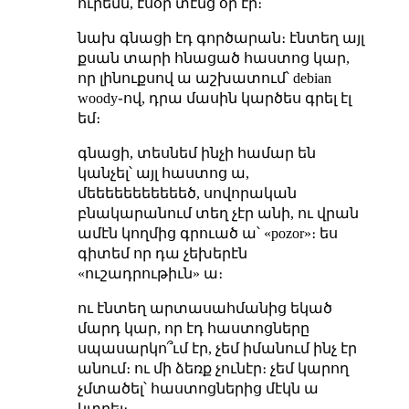
ուրեմն, էսօր տէնց օր էր։
նախ գնացի էդ գործարան։ էնտեղ այլ
քսան տարի հնացած հաստոց կար,
որ լինուքսով ա աշխատում՝ debian
woody֊ով, դրա մասին կարծես գրել էլ
եմ։
գնացի, տեսնեմ ինչի համար են
կանչել՝ այլ հաստոց ա,
մեեեեեեեեեեեծ, սովորական
բնակարանում տեղ չէր անի, ու վրան
ամէն կողմից գրուած ա՝ «pozor»։ ես
գիտեմ որ դա չեխերէն
«ուշադրութիւն» ա։
ու էնտեղ արտասահմանից եկած
մարդ կար, որ էդ հաստոցները
սպասարկո՞ւմ էր, չեմ իմանում ինչ էր
անում։ ու մի ձեռք չունէր։ չեմ կարող
չմտածել՝ հաստոցներից մէկն ա
կտրել։