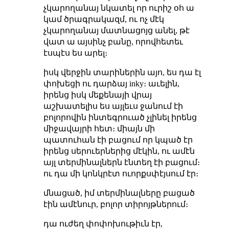
չկարողանայ նկատել որ ուրիշ օհ ա
կամ ծրագրակազմ, ու ոչ մէկ
չկարողանայ մատնացոյց անել, թէ
վատ ա այսինչ բանը, որովհետեւ
էսպէս ես արել։
իսկ վերջին տարիներին այո, ես դա էլ
փոխեցի ու դարձայ inky։ աւելին,
իրենց իսկ մեքենայի վրայ
աշխատելիս ես այլեւս ջանում էի
բոլորովին ինտեգրուած չլինել իրենց
միջավայրի հետ։ միայն մի
պատուհան էի բացում որ կպած էր
իրենց սերուերներից մէկին, ու ամէն
այլ տերմինալներն էնտեղ էի բացում։
ու դա մի կոնկրէտ ուորքսփէյսում էր։
մնացած, իմ տերմինալները բացած
էին ամէնուր, բոլոր տիրոյթներում։
դա ուժեղ փոփոխութիւն էր,