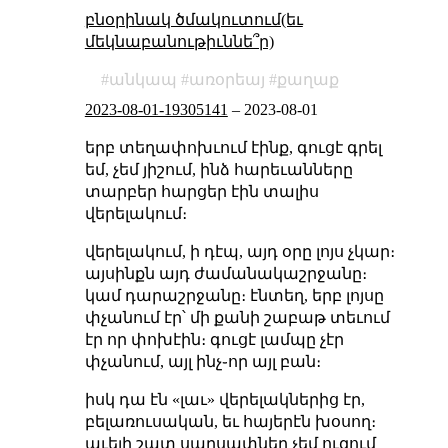
բնօրինակ ծմակուտում(եւ
մեկնաբանութիւննե՞ր)
անկապ
առօրեայ
քաղաք
2023-08-01-19305141
–
2023-08-01
երբ տեղափոխւում էինք, գուցէ գրել
եմ, չեմ յիշում, ինձ հարեւանները
տարբեր հարցեր էին տալիս
վերելակում։
վերելակում, ի դէպ, այդ օրը լոյս չկար։
այսինքն այդ ժամանակաշրջանը։
կամ դարաշրջանը։ էնտեղ, երբ լոյսը
փչանում էր՝ մի քանի շաբաթ տեւում
էր որ փոխէին։ գուցէ լամպը չէր
փչանում, այլ ինչ֊որ այլ բան։
իսկ դա էն «լաւ» վերելակներից էր,
բելառուսական, եւ հայերէն խօսող։
աւելի շատ սարսափներ չեմ ուզում