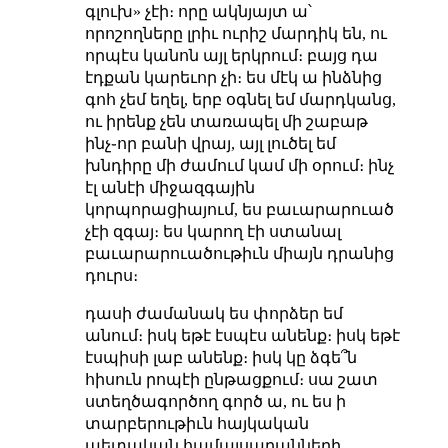
գլուխ» չէի։ որը ակնյայտ ա՝
որոշողները լրիւ ուրիշ մարդիկ են, ու
որպէս կանոն այլ երկրում։ բայց դա
էդքան կարեւոր չի։ ես մէկ ա ինձնից
գոհ չեմ եղել, երբ օգնել եմ մարդկանց,
ու իրենք չեն տառապել մի շաբաթ
ինչ֊որ բանի վրայ, այլ լուծել եմ
խնդիրը մի ժամում կամ մի օրում։ ինչ
էլ անէի միջազգային
կորպորացիայում, ես բաւարարուած
չէի զգայ։ ես կարող էի ստանալ
բաւարարուածութիւն միայն դրանից
դուրս։
դասի ժամանակ ես փորձեր եմ
անում։ իսկ եթէ էսպէս անենք։ իսկ եթէ
էսպիսի լաբ անենք։ իսկ կը ձգե՞ն
հիսուն րոպէի ընթացքում։ սա շատ
ստեղծագործող գործ ա, ու ես ի
տարբերութիւն հայկական
պետական համալսարանների,