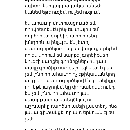
չպիտի ներկայ֊բացակայ անեմ։
կանեմ եթէ ուզեմ։ ու չեմ ուզում։
ես ահաւոր մոտիւացուած եմ,
որովհետեւ էն ինչ ես տալիս եմ՝
գործիք ա։ գործիք ա որ իրենց
խնդիրն ա ինչպէս են յետոյ
օգտագործելու։ իսկ ես վաղուց գրել եմ
որ ես սիրում եմ սարքել գործիքներ։
կուզէի սարքել գործիքներ։ ու դաս
տալը գործիք սարքելու պէս ա։ էդ ես
չեմ լինի որ ահաւոր ոչ էթիկական կոդ
ա գրելու օգտագործելով էն գիտելիքը,
որ, եթէ յաջողեմ, կը փոխանցեմ։ ու էդ
ես չեմ լինի, որ ահաւոր լաւ
ստարթափ ա ստեղծելու, ու
աշխարհը դարձնի աւելի լաւ տեղ։ ինձ
լաւ ա գիտակցել որ այդ երկուսն էլ ես
չեմ։
բայց ես ունեմ խնդիր որն ահաւոր