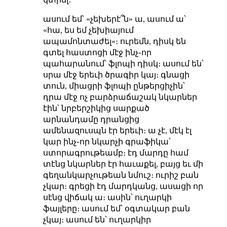
ասում եմ՝ «չեխերէ՞ն» ա, ասում ա՝
«հա, ես եմ չեխիայում
ապամոնտաժել»։ ուրեմն, դիսկ են
գտել հաստոցի մէջ ինչ֊որ
պահարանում՝ ֆլոպի դիսկ։ ասում են՝
սրա մէջ երեւի ծրագիր կայ։ գնացի
տուն, միացրի ֆլոպի ընթերցիչին՝
դրա մէջ ոչ բարձրաճաշակ նկարներ
էին՝ նրբերշիկից սարքած
արնանդամը դրանցից
ամենազուսպն էր երեւի։ ա չէ, մէկ էլ
կար ինչ֊որ նկարչի գրաֆիկա՝
ստորագրութեամբ։ էդ մարդը համ
տէնց նկարներ էր հաւաքել, բայց եւ մի
գեղանկարչութեան նմուշ։ ուրիշ բան
չկար։ գրեցի էդ մարդկանց, ասացի որ
սէնց վիճակ ա։ ասին՝ ուղարկի
ֆայլերը։ ասում եմ՝ օգտակար բան
չկայ։ ասում են՝ ուղարկիր