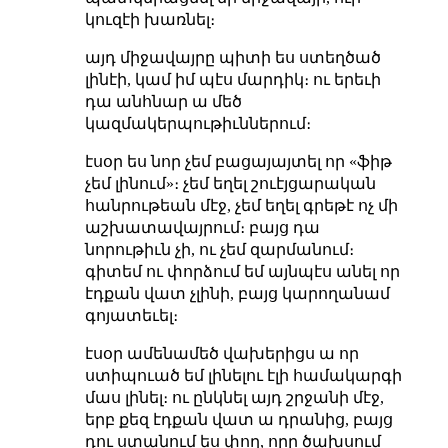
կուզէի խառնել։
այդ միջավայրը պիտի ես ստեղծած
լինէի, կամ իմ պէս մարդիկ։ ու երեւի
դա անհնար ա մեծ
կազմակերպութիւններում։
էսօր ես նոր չեմ բացայայտել որ «ֆիթ
չեմ լինում»։ չեմ եղել շուէյցարական
հանրութեան մէջ, չեմ եղել գրեթէ ոչ մի
աշխատավայրում։ բայց դա
նորութիւն չի, ու չեմ զարմանում։
գիտեմ ու փորձում եմ այնպէս անել որ
էդքան վատ չլինի, բայց կարողանամ
գոյատեւել։
էսօր ամենամեծ վախերիցս ա որ
ստիպուած եմ լինելու էլի համակարգի
մաս լինել։ ու ընկնել այդ շրջանի մէջ,
երբ քեզ էդքան վատ ա դրանից, բայց
դու ստանում ես փող, որը ծախսում