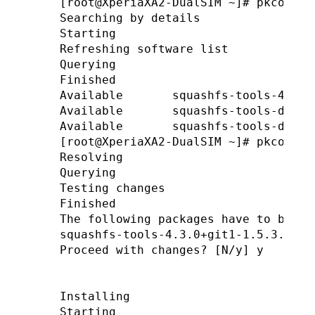
[root@XperiaXA2-DualSIM ~]# pkcon sea
Searching by details

Starting

Refreshing software list

Querying

Finished

Available       squashfs-tools-4.3.0
Available       squashfs-tools-debug
Available       squashfs-tools-debug
[root@XperiaXA2-DualSIM ~]# pkcon in
Resolving

Querying

Testing changes

Finished                            
The following packages have to be ins
squashfs-tools-4.3.0+git1-1.5.3.joll
Proceed with changes? [N/y] y

Installing

Starting
