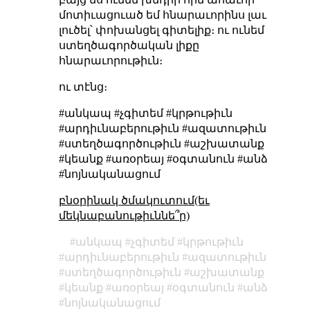
մոտիւացուած եմ հնարաւորինս լաւ
լուծել՝ փոխանցել գիտելիք։ ու ունեմ
ստեղծագործական լիքը
հնարաւորութիւն։
ու տէնց։
#անկապ #չգիտեմ #կրթութիւն
#արդիւնաբերութիւն #ազատութիւն
#ստեղծագործութիւն #աշխատանք
#կեանք #առօրեայ #օգտանուն #անձ
#նոյնականացում
բնօրինակ ծմակուտում(եւ
մեկնաբանութիւննե՞ր)
անկապ
չգիտեմ
կրթութիւն
արդիւնաբերութիւն
ազատութիւն
ստեղծագործութիւն
աշխատանք
կեանք
առօրեայ
օգտանուն
անձ
նոյնականացում