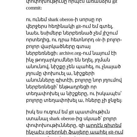
փոփոխութիւնը որպէս առանձին git
commit։
ու ունեմ shark oberon֊ի սորսը որ
վերջերս հեղինակի git֊ում եմ գտել,
նաեւ եսիմերբ ներբեռնած չեմ յիշում
որտեղից, ու դրա հետնորդ olr֊ի բոլոր֊
բոլոր վարկածները գտայ
ներբեռնեցի։ archive.org֊ում նայում էի
ինչ թողարկումներ են եղել, յղման
անունով, նիշքը չեն պահել, ու չնայած
յղումը փոխուել ա, նիշքերի
անունները գիտէի, բոլորը նոր յղումով
ներբեռնեցի՝ ենթադրեցի որ
տեղափոխել ա նիշքերը, ու իսկապէս՝
բոլորը տեղափոխել ա, հները չի ջնջել։
իսկ ես ուզում եմ git պատմութիւն
ստանալ shark oberon֊ից սկսած՝ բոլոր
փոփոխութիւնները, զի
արդէն գիտեմ
ինչպէս օբերոնի ֆայլերը պահել git֊ում