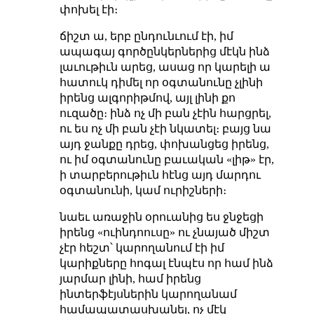
փոխել էի։
ճիշտ ա, երբ ընդունւում էի, իմ
ապագայ գործընկերներից մէկն ինձ
լաւութիւն արեց, ասաց որ կարելի ա
հատուկ դիմել որ օգտանունը չլինի
իրենց ալգորիթմով, այլ լինի քո
ուզածը։ ինձ ոչ մի բան չէին հարցրել,
ու ես ոչ մի բան չէի նկատել։ բայց նա
այդ ջանքը դրեց, փոխանցեց իրենց,
ու իմ օգտանունը բաւական «լիթ» էր,
ի տարբերութիւն հէնց այդ մարդու
օգտանունի, կամ ուրիշների։
նաեւ առաջին օրուանից ես ջնջեցի
իրենց «ուինդոուսը» ու չնայած միշտ
չէր հեշտ՝ կարողանում էի իմ
կարիքները հոգալ էնպէս որ համ ինձ
յարմար լինի, համ իրենց
ինտերֆէյսներին կարողանամ
համապատասխանել, ոչ մէկ