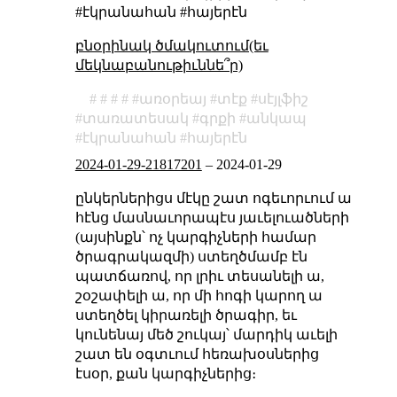
#էկրանահան #հայերէն
բնօրինակ ծմակուտում(եւ
մեկնաբանութիւննե՞ր)
առօրեայ
տէք
սէյլֆիշ
տառատեսակ
գրքի
անկապ
էկրանահան
հայերէն
2024-01-29-21817201
–
2024-01-29
ընկերներիցս մէկը շատ ոգեւորւում ա
հէնց մասնաւորապէս յաւելուածների
(այսինքն՝ ոչ կարգիչների համար
ծրագրակազմի) ստեղծմամբ էն
պատճառով, որ լրիւ տեսանելի ա,
շօշափելի ա, որ մի հոգի կարող ա
ստեղծել կիրառելի ծրագիր, եւ
կունենայ մեծ շուկայ՝ մարդիկ աւելի
շատ են օգտւում հեռախօսներից
էսօր, քան կարգիչներից։