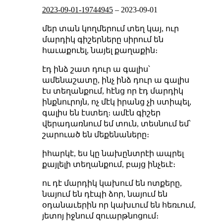
2023-09-01-19744945
–
2023-09-01
մեր տան կողմերում տեղ կայ, ուր
մարդիկ գիշերները սիրում են
հաւաքուել, նայել քաղաքին։
էդ ինձ շատ դուր ա գալիս՝
ամենաշատը, ինչ ինձ դուր ա գալիս
էս տեղանքում, հէնց որ էդ մարդիկ
ինքնուրոյն, ոչ մէկ իրանց չի ստիպել,
գալիս են էստեղ։ ամէն գիշեր
վերադառնում եմ տուն, տեսնում եմ՝
շարուած են մեքենաները։
իհարկէ, ես կը նախընտրէի ապրել
քայլելի տեղանքում, բայց ինչեւէ։
ու դէ մարդիկ կախում են ոտքերը,
նայում են դէպի ձոր, նայում են
օդանաւերին որ կախւում են հեռւում,
յետոյ իջնում զուարթնոցում։