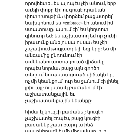
որովհետեւ ես այդպէս չէի անում, երբ
աւելի փոքր էի։ ու գուցէ դրական
փոփոխութիւն։ փորձեմ բացատրել՝
նախկինում ես «embrace» էի անում իմ
ստատուսը։ ասում էի՝ ես կեղտոտ
զինուոր եմ։ ես աշխատող եմ որ չունի
իրաւունք անելու սա ու սա։ ես չէի
շօշափում թույլատրելի եզրերը։ ես մի
անգամից ընդունում էի
ամենանուաստացուած վիճակը
որպէս նորմա։ բայց այն գործի
տեղում նուաստացուած վիճակն էր,
ոչ մի կեանքում, ուր ես ջանում էի լինել
լրիւ այլ։ ու յստակ բաժանում էի
աշխատանքային եւ
չաշխատանքային կեանքը։
հիմա էլ կուզէի բաժանել։ կուզէի
չաշխատել էդպէս, բայց կուզէի
բաժանել։ շատ բարդ ա ինձ
պատկերացնել մի միջավայր, ուր