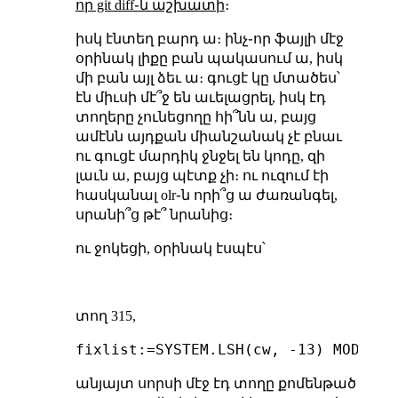
որ git diff֊ն աշխատի
։
իսկ էնտեղ բարդ ա։ ինչ֊որ ֆայլի մէջ
օրինակ լիքը բան պակասում ա, իսկ
մի բան այլ ձեւ ա։ գուցէ կը մտածես՝
էն միւսի մէ՞ջ են աւելացրել, իսկ էդ
տողերը չունեցողը հի՞նն ա, բայց
ամէնն այդքան միանշանակ չէ բնաւ
ու գուցէ մարդիկ ջնջել են կոդը, զի
լաւն ա, բայց պէտք չի։ ու ուզում էի
հասկանալ olr֊ն որի՞ց ա ժառանգել,
սրանի՞ց թէ՞ նրանից։
ու ջոկեցի, օրինակ էսպէս՝
տող 315,
անյայտ սորսի մէջ էդ տողը քոմենթած