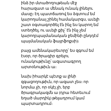
ինձ իր մտածողութեան մէջ
հարազատ ա մենակ ունակ լինելու
մասը։ էդ պատճառով ես ձգտում եմ
կարողանալ շինել համակարգս, աւելի
շատ օգտագործել էն ինչ ես կարող եմ
ստեղծել, ու աւելի քիչ՝ էն ինչ չեմ
կարող(պայմանական ջեմինի ընդդէմ
պայմանական ֆայրֆոքսի)։
բայց ամենակարեւորը՝ ես զգում եմ
էսօր, որ ծրագիր գրելու
ունակութիւնը՝ ազատագրող
արտօնութիւն ա։
նախ իհարկէ պէտք ա լինի
զգացողութիւն, որ ազատ չես։ որ
նորմա չի, որ օկէյ չի, երբ
ծրագրակազմն ա (դրա հետեւում
եղած մարդիկ) թելադրում կամ
պարտադրում։