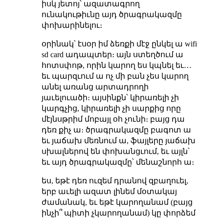
իսկ յետոյ՝ ազատագրող
ունակութիւնը այդ ծրագրակազմը
փոխարինելու։
օրինակ՝ էսօր իմ ձեռքի մէջ ընկել ա wifi
sd card ադապտեր։ այն ստեղծում ա
հոտսփոթ, որին կարող ես կպնել եւ…
եւ պարզւում ա ոչ մի բան չես կարող
անել առանց արտադրողի
յաւելուածի։ այսինքն՝ կիրառելի չի
կարգչից, կիրառելի չի սարքից որը
մէյնսթրիմ մոբայլ օհ չունի։ բայց դա
դեռ քիչ ա։ ծրագրակազմը բագոտ ա
եւ յաճախ մեռնում ա, ֆայլերը յաճախ
սխալներով են փոխանցւում, եւ այլն՝
եւ այդ ծրագրակազմը՝ մենաշնորհ ա։
ես, եթէ դեռ ուզեմ դրանով զբաղուել,
երբ աւելի ազատ լինեմ մօտակայ
ժամանակ, եւ եթէ կարողանամ (բայց
ինչի՞ պիտի չկարողանամ) կը փորձեմ