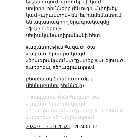
եւ չեն ուզում օգտուել, զի կամ
սովորութիւնները չեն ուզում փոխել,
կամ «պրակտիկ» են, եւ համեմատում
են ազատագրող ծրագրակազմը
«ֆիչըրներով»
սեփականատիրականի հետ։
#ազատութիւն #ազատ_ծա
#ազատ_ծրագրակազմ
#ծրագրակազմ #տէք #տեք #յաւելուած
#առօրեայ #ծրագրաւորում
բնօրինակ ծմակուտում(եւ
մեկնաբանութիւննե՞ր)
ազատութիւն
ազատ_ծա
ազատ_ծրագրակազմ
ծրագրակազմ
տէք
տեք
յաւելուած
առօրեայ
ծրագրաւորում
2024-01-17-21626525
–
2024-01-17