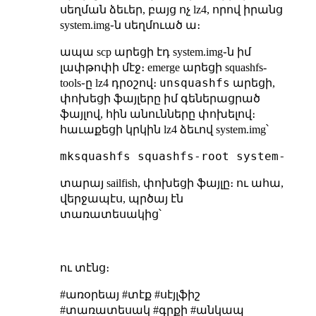
սեղման ձեւեր, բայց ոչ lz4, որով իրանց
system.img֊ն սեղմուած ա։
ապա scp արեցի էդ system.img֊ն իմ
լափթոփի մէջ։ emerge արեցի squashfs-
unsquashfs
tools֊ը lz4 դրօշով։
արեցի,
փոխեցի ֆայլերը իմ գեներացրած
ֆայլով, հին անունները փոխելով։
հաւաքեցի կրկին lz4 ձեւով system.img՝
տարայ sailfish, փոխեցի ֆայլը։ ու ահա,
վերջապէս, պրծայ էն
տառատեսակից՝
ու տէնց։
#առօրեայ #տէք #սէյլֆիշ
#տառատեսակ #գրքի #անկապ