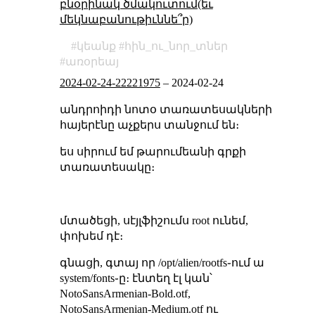
բնօրինակ ծմակուտում(եւ
մեկնաբանութիւննե՞ր)
կեանք
հին_ու_նոր_տներ
առօրեայ
2024-02-24-22221975
–
2024-02-24
անդրոիդի նոտօ տառատեսակների
հայերէնը աչքերս տանջում են։
ես սիրում եմ թարումեանի գրքի
տառատեսակը։
մտածեցի, սէյլֆիշումս root ունեմ,
փոխեմ դէ։
գնացի, գտայ որ /opt/alien/rootfs֊ում ա
system/fonts֊ը։ էնտեղ էլ կան՝
NotoSansArmenian-Bold.otf,
NotoSansArmenian-Medium.otf ու