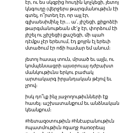
էր, ու ես սկզբից հուդին կոչկեցի, յետոյ
կնգուղը (վերջերս թարգմանութիւն էի
գտել, ո՞րտեղ էր, որ այլ էր,
գլխաեսիմինչ էր… ա՛, յիշեցի, քիքոձէի
թարգմանութեան մէ՛ջ էր, փորձում էի
յիշել ու չյիշեցի) քաշեցի, մի պահ
դէմքս չէր երեւում, էդ քոյրն էլ երեւի
մտածում էր ոճի համար եմ անում։
յետոյ հասայ տուն, մրսած եւ այլն, ու
կոմպենսացրի այսօրուայ դժբախտ
մանկութիւնս երկու բաժակ
արտակարգ իրլանդական թէյով եւ
չրով։
իսկ դո՞ւք ինչ յաջողութիւնների էք
հասել։ աշխատանքում եւ անձնական
կեանքում։
#հետազօտութիւն #հնէաբանութիւն
#պատմութիւն #գաղջ #առօրեայ