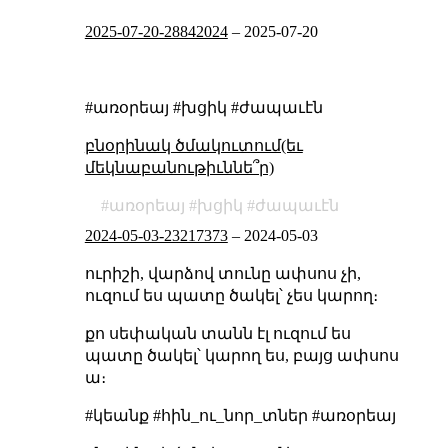
2025-07-20-28842024
–
2025-07-20
#առօրեայ #խցիկ #ժապաւէն
բնօրինակ ծմակուտում(եւ
մեկնաբանութիւննե՞ր)
առօրեայ
խցիկ
ժապաւէն
2024-05-03-23217373
–
2024-05-03
ուրիշի, վարձով տունը ափսոս չի,
ուզում ես պատը ծակել՝ չես կարող։
քո սեփական տանն էլ ուզում ես
պատը ծակել՝ կարող ես, բայց ափսոս
ա։
#կեանք #հին_ու_նոր_տներ #առօրեայ