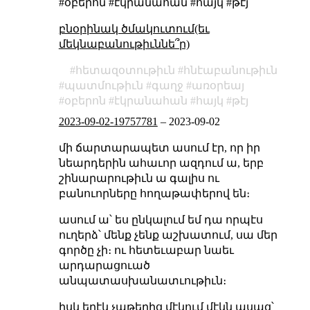
#օբերոն #էկրանահան #հայկ #թէյ
բնօրինակ ծմակուտում(եւ
մեկնաբանութիւննե՞ր)
հետազօտութիւն
հնէաբանութիւն
պատմութիւն
գաղջ
առօրեայ
օբերոն
էկրանահան
հայկ
թէյ
2023-09-02-19757781
–
2023-09-02
մի ճարտարապետ ասում էր, որ իր
նեարդերին ահաւոր ազդում ա, երբ
շինարարութիւն ա գալիս ու
բանուորները հողաթափերով են։
ասում ա՝ ես ընկալում եմ դա որպէս
ուղերձ՝ մենք չենք աշխատում, սա մեր
գործը չի։ ու հետեւաբար նաեւ
արդարացուած
անպատասխանատւութիւն։
իսկ երէկ չաթերից մէկում մէկն ասաց՝