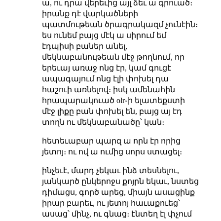
ա, ու դրա վերեւից այլ ձեւ ա գրուած։
իրանք դէ վարկածների
պատմութեան ծրագրակազմ չունէին։
ես ունեմ բայց մէկ ա սիրում եմ
էդպիսի բաներ անել,
մեկնաբանութեան մէջ թողնում, որ
երեւայ առաջ ոնց էր, կամ գուցէ
ապագայում ոնց էլի փոխել դա
հաշուի առնելով։ իսկ ամենահին
հրապարակուած olr֊ի ելատեքստի
մէջ լիքը բան փոխել են, բայց այ էդ
տողն ու մեկնաբանածը՝ կան։
հետեւաբար պարզ ա որն էր որից
յետոյ։ ու ով ա ումից սորս ստացել։
ինչեւէ, մարդ չեկաւ ինձ տեսնելու,
յանկարծ ընկերոջս քոյրն եկաւ, նստեց
դիմացս, գործ արեց, միայն ասացինք
իրար բարեւ, ու յետոյ հաւաքուեց՝
ասաց՝ մինչ, ու գնաց։ էնտեղ էլ փչում