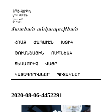
մատեան անկապութեան
ՀՈՍՔ
ԺԱՊԱՒԷՆ
ԽՑԻԿ
ԹՈՒԱՆՇԱՅԻՆ
ՈՍՊՆԵԱԿ
ՏԵՍԱԾՐԻՉ
ՎԱՅՐ
ԿԱՏԵԳՈՐԻԱՆԵՐ
ՊԻՏԱԿՆԵՐ
2020-08-06-4452291