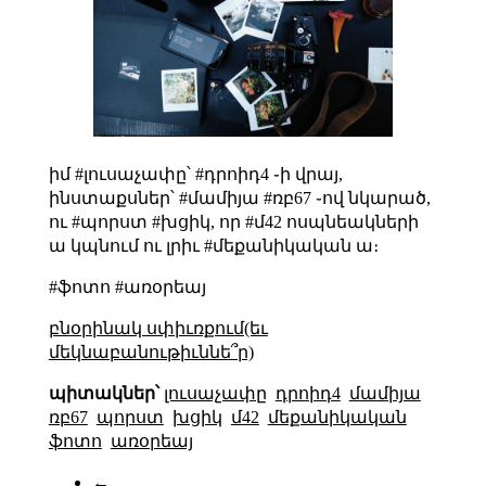
իմ #լուսաչափը՝ #դրոիդ4 ֊ի վրայ,
ինստաքսներ՝ #մամիյա #ռբ67 ֊ով նկարած,
ու #պորստ #խցիկ, որ #մ42 ոսպնեակների
ա կպնում ու լրիւ #մեքանիկական ա։
#ֆոտո #առօրեայ
բնօրինակ սփիւռքում(եւ
մեկնաբանութիւննե՞ր)
պիտակներ՝
լուսաչափը
դրոիդ4
մամիյա
ռբ67
պորստ
խցիկ
մ42
մեքանիկական
ֆոտո
առօրեայ
←