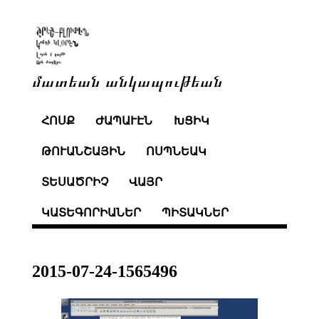
մատեան անկապութեան
ՀՈՍՔ
ԺԱՊԱՒԷՆ
ԽՑԻԿ
ԹՈՒԱՆՇԱՅԻՆ
ՈՍՊՆԵԱԿ
ՏԵՍԱԾՐԻՉ
ՎԱՅՐ
ԿԱՏԵԳՈՐԻԱՆԵՐ
ՊԻՏԱԿՆԵՐ
2015-07-24-1565496