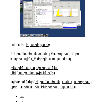
ահա եւ
ելատեքստը
#էկրանահան #ամպ #առօրեայ #կոդ
#արեւային_էներգիա #պասկալ
բնօրինակ սփիւռքում(եւ
մեկնաբանութիւննե՞ր)
պիտակներ՝
էկրանահան
ամպ
առօրեայ
կոդ
արեւային_էներգիա
պասկալ
←
→