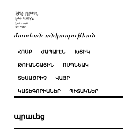
մատեան անկապութեան
ՀՈՍՔ
ԺԱՊԱՒԷՆ
ԽՑԻԿ
ԹՈՒԱՆՇԱՅԻՆ
ՈՍՊՆԵԱԿ
ՏԵՍԱԾՐԻՉ
ՎԱՅՐ
ԿԱՏԵԳՈՐԻԱՆԵՐ
ՊԻՏԱԿՆԵՐ
պրաւեց