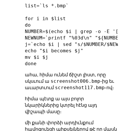
list=`ls *.bmp`

for i in $list

do

NUMBER=$(echo $i | grep -o -E '[0-9]+
NEWNUM=`printf "%03d\n" "${NUMBER#0}"
j=`echo $i | sed "s/$NUMBER/$NEWNUM/"
echo "$i becomes $j"

mv $i $j

ահա, հիմա ունեմ ճիշտ լիստ, որը
screenshot006.bmp
սկսւում ա
֊ից եւ
screenshot117.bmp
աւարտւում
֊ով։
հիմա պէտք ա այս բոլոր
նկարիկներից կտրել հէնց այդ
վիշապի մասը։
մի քանի փորձի արդիւնքում
համոզուեցի պիքսելներով թէ որ մասն