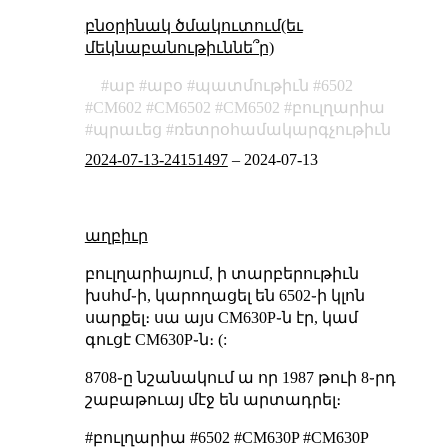
բնօրինակ ծմակուտում(եւ
մեկնաբանութիւննե՞ր)
աբ
աբօ
պատմութիւն
6502
CM602
СМ6502
CM6502
բուլղարիա
պրաւեց
ռետրօհամակարգչութիւն
2024-07-13-24151497
–
2024-07-13
աղբիւր
բուլղարիայում, ի տարբերութիւն
խսհմ֊ի, կարողացել են 6502֊ի կլոն
սարքել։ սա այս CM630P֊ն էր, կամ
գուցէ СМ630Р֊ն։ (:
8708֊ը նշանակում ա որ 1987 թուի 8֊րդ
շաբաթուայ մէջ են արտադրել։
#բուլղարիա #6502 #CM630P #СМ630Р