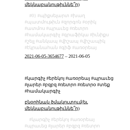
մեկնաբանութիւննե՞ր)
0}
պիքսելարտ
խաղ
պատմութիւն
զորգոն
օրիկ
ատմոս
պրաւեց
ռետրո
համակարգիչ
գրաֆիկա
իւնիքս
շելլ
անկապ
վիշապ
վիշապիկ
էկրանահան
գիֆ
առօրեայ
2021-06-05-3654677
–
2021-06-05
#կարգիչ #երեկոյ #առօրեայ #պրաւեց
#լարեր #բզբզ #ռետրո #ռետրօ #տեք
#համակարգիչ
բնօրինակ ծմակուտում(եւ
մեկնաբանութիւննե՞ր)
կարգիչ
երեկոյ
առօրեայ
պրաւեց
լարեր
բզբզ
ռետրո