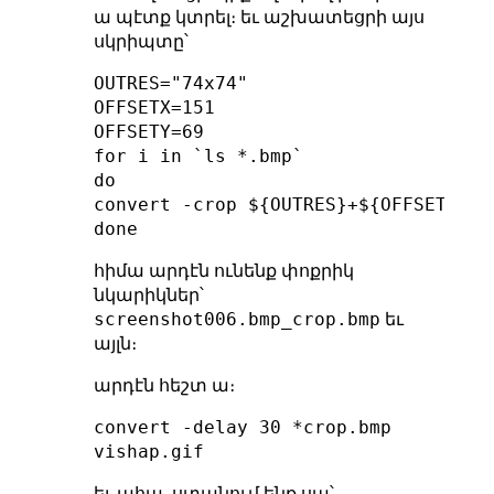
ա պէտք կտրել։ եւ աշխատեցրի այս
սկրիպտը՝
OUTRES="74x74"

OFFSETX=151

OFFSETY=69

for i in `ls *.bmp`

do

convert -crop ${OUTRES}+${OFFSETX}+$
հիմա արդէն ունենք փոքրիկ
նկարիկներ՝
screenshot006.bmp_crop.bmp
եւ
այլն։
արդէն հեշտ ա։
convert -delay 30 *crop.bmp
vishap.gif
եւ ահա, ստանում ենք սա՝