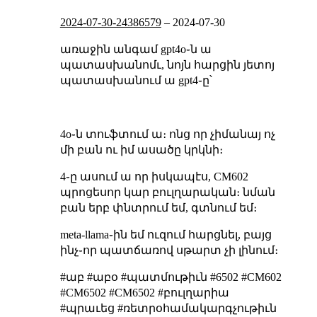
2024-07-30-24386579
–
2024-07-30
առաջին անգամ gpt4o֊ն ա
պատասխանոմւ, նոյն հարցին յետոյ
պատասխանում ա gpt4֊ը՝
4o֊ն տուֆտում ա։ ոնց որ չիմանայ ոչ
մի բան ու իմ ասածը կրկնի։
4֊ը ասում ա որ իսկապէս, CM602
պրոցեսոր կար բուլղարական։ նման
բան երբ փնտրում եմ, գտնում եմ։
meta-llama֊ին եմ ուզում հարցնել, բայց
ինչ֊որ պատճառով սթարտ չի լինում։
#աբ #աբօ #պատմութիւն #6502 #CM602
#СМ6502 #CM6502 #բուլղարիա
#պրաւեց #ռետրօհամակարգչութիւն