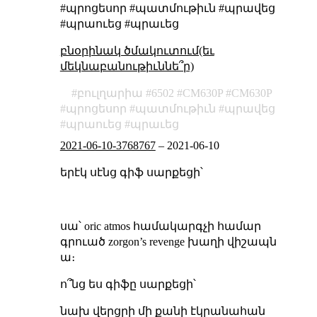
#պրոցեսոր #պատմութիւն #պրավեց
#պրաուեց #պրաւեց
բնօրինակ ծմակուտում(եւ
մեկնաբանութիւննե՞ր)
բուլղարիա
6502
CM630P
СМ630Р
պրոցեսոր
պատմութիւն
պրավեց
պրաուեց
պրաւեց
2021-06-10-3768767
–
2021-06-10
երէկ սէնց գիֆ սարքեցի՝
սա՝ oric atmos համակարգչի համար
գրուած zorgon’s revenge խաղի վիշապն
ա։
ո՞նց ես գիֆը սարքեցի՝
նախ վերցրի մի քանի էկրանահան