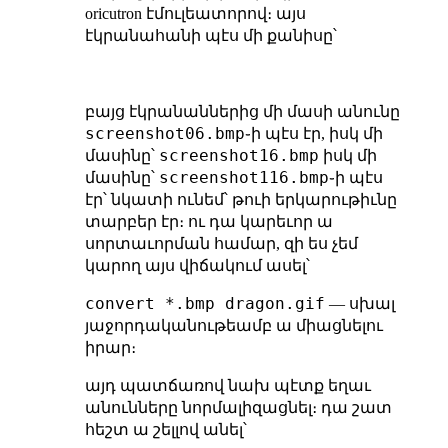
oricutron էմուլեատորով։ այս
էկրանահանի պէս մի քանիսը՝
բայց էկրանաններից մի մասի անունը
screenshot06.bmp
֊ի պէս էր, իսկ մի
screenshot16.bmp
մասինը՝
իսկ մի
screenshot116.bmp
մասինը՝
֊ի պէս
էր՝ նկատի ունեմ՝ թուի երկարութիւնը
տարբեր էր։ ու դա կարեւոր ա
սորտաւորման համար, զի ես չեմ
կարող այս վիճակում ասել՝
convert *.bmp dragon.gif
— սխալ
յաջորդականութեամբ ա միացնելու
իրար։
այդ պատճառով նախ պէտք եղաւ
անունները նորմալիզացնել։ դա շատ
հեշտ ա շելլով անել՝