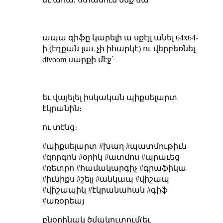
ապա գիֆը կարելի ա սքէյլ անել 64x64֊
ի (էդքան լաւ չի իհարկէ) ու վերբեռնել
divoom սարքի մէջ՝
եւ վայելել իսկական պիքսելարտ
էկրանին։
ու տէնց։
#պիքսելարտ #խաղ #պատմութիւն
#զորգոն #օրիկ #ատմոս #պրաւեց
#ռետրո #համակարգիչ #գրաֆիկա
#իւնիքս #շելլ #անկապ #վիշապ
#վիշապիկ #էկրանահան #գիֆ
#առօրեայ
բնօրինակ ծմակուտում(եւ