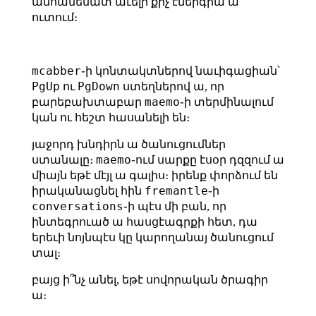
անհամեմատ աւելի քիչ էներգիա ա
ուտում։
mcabber
֊ի կոնտակտներով նաւիգացիան՝
PgUp
PgDown
ու
ստեղներով ա, որ
maemo
բարեբախտաբար
֊ի տերմինալում
կան ու հեշտ հասանելի են։
յաջորդ խնդիրն ա ծանուցումներ
maemo
ստանալը։
֊ում սարքը էսօր դզզում ա
միայն եթէ մէյլ ա գալիս։ իրենք փորձում են
fremantle
իրականացնել հին
֊ի
conversations
֊ի պէս մի բան, որ
ինտեգրուած ա հասցէագրքի հետ, դա
երեւի նոյնպէս կը կարողանայ ծանուցում
տալ։
բայց ի՞նչ անել, եթէ սովորական ծրագիր
ա։