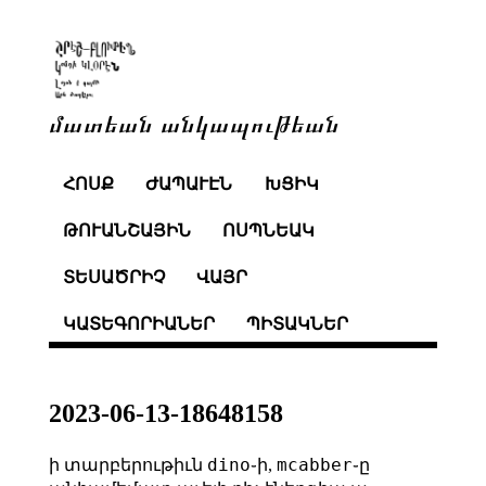
մատեան անկապութեան
ՀՈՍՔ
ԺԱՊԱՒԷՆ
ԽՑԻԿ
ԹՈՒԱՆՇԱՅԻՆ
ՈՍՊՆԵԱԿ
ՏԵՍԱԾՐԻՉ
ՎԱՅՐ
ԿԱՏԵԳՈՐԻԱՆԵՐ
ՊԻՏԱԿՆԵՐ
2023-06-13-18648158
dino
mcabber
ի տարբերութիւն
֊ի,
֊ը