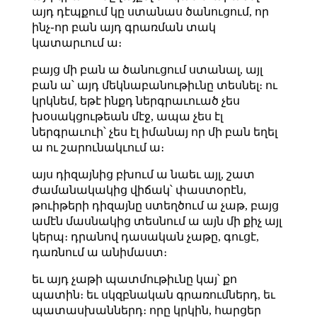
այդ դէպքում կը ստանաս ծանուցում, որ
ինչ֊որ բան այդ գրառման տակ
կատարւում ա։
բայց մի բան ա ծանուցում ստանալ, այլ
բան ա՝ այդ մեկնաբանութիւնը տեսնել։ ու
կրկնեմ, եթէ ինքդ ներգրաւուած չես
խօսակցութեան մէջ, ապա չես էլ
ներգրաւուի՝ չես էլ իմանայ որ մի բան եղել
ա ու շարունակւում ա։
այս դիզայնից բխում ա նաեւ այլ, շատ
ժամանակակից վիճակ՝ փաստօրէն,
թուիթերի դիզայնը ստեղծում ա չաթ, բայց
ամէն մասնակից տեսնում ա այն մի քիչ այլ
կերպ։ դրանով դասական չաթը, գուցէ,
դառնում ա անիմաստ։
եւ այդ չաթի պատմութիւնը կայ՝ քո
պատին։ եւ սկզբնական գրառումներդ, եւ
պատասխաններդ։ որը կրկին, հարցեր