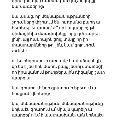
դրա դիզայնը ժառանգած դաշնեզերքի
նախագծերից։
նա ասաց, որ մեկնաբանութիւնների
շղթաները փշրւում են, ու դրանց բարդ ա
հետեւել։ եւ ասաց՝ չէ՞ որ էականը ոչ թէ
դիմացինին մտափոխելը՝ որը դժուար թէ
լինի, այլ հանրային ցոյց տալը որ իր
փաստարկները թոյլ են, կամ գոյութիւն
չունեն։
ու ես ընդհանուր առմամբ համաձայնեցի,
զի ես էլ եմ հին մարդ, բայց յետոյ մտածեցի,
որ իրականում թուիթերային դիզայնը շատ
պարզ ա։
կայ գրառում։ նոր գրառումը երեւում ա
հոսքում՝ վերեւից։
կայ մեկնաբանութիւն։ մեկնաբանութիւնը
նոյնպէս գրառում ա՝ միայն կարելի ա
պարզել՝ ո՞ւմ ի պատասխան։ այն նոյնպէս