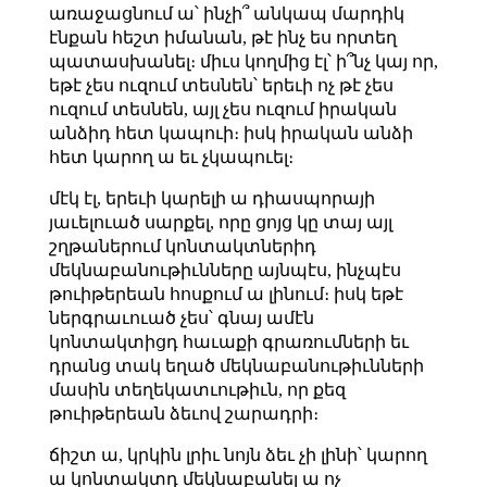
առաջացնում ա՝ ինչի՞ անկապ մարդիկ
էնքան հեշտ իմանան, թէ ինչ ես որտեղ
պատասխանել։ միւս կողմից էլ՝ ի՞նչ կայ որ,
եթէ չես ուզում տեսնեն՝ երեւի ոչ թէ չես
ուզում տեսնեն, այլ չես ուզում իրական
անձիդ հետ կապուի։ իսկ իրական անձի
հետ կարող ա եւ չկապուել։
մէկ էլ, երեւի կարելի ա դիասպորայի
յաւելուած սարքել, որը ցոյց կը տայ այլ
շղթաներում կոնտակտներիդ
մեկնաբանութիւնները այնպէս, ինչպէս
թուիթերեան հոսքում ա լինում։ իսկ եթէ
ներգրաւուած չես՝ գնայ ամէն
կոնտակտիցդ հաւաքի գրառումների եւ
դրանց տակ եղած մեկնաբանութիւնների
մասին տեղեկատւութիւն, որ քեզ
թուիթերեան ձեւով շարադրի։
ճիշտ ա, կրկին լրիւ նոյն ձեւ չի լինի՝ կարող
ա կոնտակտդ մեկնաբանել ա ոչ