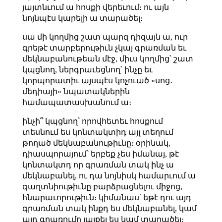
յայտնւում ա հոսքի վերեւում։ ու այն
նոյնպէս կարելի ա տարածել։
սա մի կողմից շատ պարզ դիզայն ա, ուր
գրեթէ տարբերութիւն չկայ գրառման եւ
մեկնաբանութեան մէջ, միւս կողմից՝ շատ
կպցնող, ներգրաւեցնող՝ ինչը եւ
կորպորատիւ այսպէս կոչուած «սոց․
մեդիայի» նպատակներին
համապատասխանում ա։
ինչի՞ կպցնող՝ որովհետեւ հոսքում
տեսնում ես կոնտակտիդ այլ տեղում
թողած մեկնաբանութիւնը։ օրինակ,
դիասպորայում՝ երբեք չես իմանայ, թէ
կոնտակտդ որ գրառման տակ ինչ ա
մեկնաբանել, ու դա նոյնիսկ համարւում ա
գաղտնիութիւնը բարձրացնելու միջոց,
հնարաւորութիւն։ կիմանաս՝ եթէ դու այդ
գրառման տակ ինքդ ես մեկնաբանել, կամ
այդ գրառումը լայքել ես կամ տարածել։