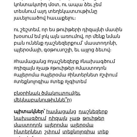
կոնտակտիդ մօտ, ու ապա ձեւ չեմ
տեսնում այդ տեղեկատւութիւնը
յաւելուածով հաւաքելու։
ու շեշտեմ, որ ես թուիթերի դիզայնի մասին
խօսում եմ լոկ այն առումով, որ մենք նման
բան ունենք դաշնեզերքում՝ մաստոդոնի,
պլերօմայի, գօթուսոշլի, եւ այլոց ձեւով։
#համացանց #դաշնեզերք #նախագծում
#դիզայն #չաթ #թուիթեր #մաստոդոն
#պլերոմա #պլերօմա #ինտերնետ #շփում
#տեքնոլոգիա #տեք #չգիտեմ
բնօրինակ ծմակուտում(եւ
մեկնաբանութիւննե՞ր)
պիտակներ՝
համացանց
դաշնեզերք
նախագծում
դիզայն
չաթ
թուիթեր
մաստոդոն
պլերոմա
պլերօմա
ինտերնետ
շփում
տեքնոլոգիա
տեք