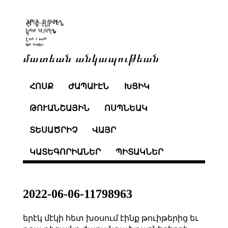
մատեան անկապութեան
ՀՈՍՔ
ԺԱՊԱՒԷՆ
ԽՑԻԿ
ԹՈՒԱՆՇԱՅԻՆ
ՈՍՊՆԵԱԿ
ՏԵՍԱԾՐԻՉ
ՎԱՅՐ
ԿԱՏԵԳՈՐԻԱՆԵՐ
ՊԻՏԱԿՆԵՐ
2022-06-06-11798963
երէկ մէկի հետ խօսում էինք թուիթերից եւ