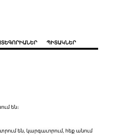
ԱՏԵԳՈՐԻԱՆԵՐ
ՊԻՏԱԿՆԵՐ
ում են։
րում են, կարգաւորում, հեք անում