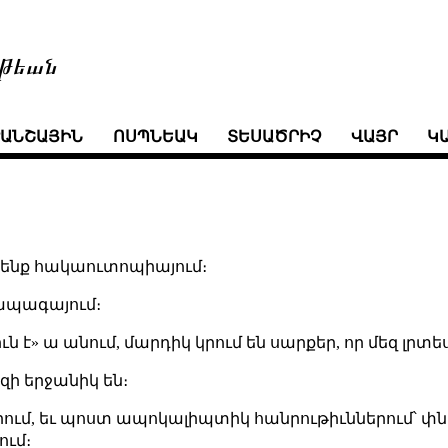
թեան
ՒԱՆՇԱՅԻՆ
ՈՍՊՆԵԱԿ
ՏԵՍԱԾՐԻՉ
ՎԱՅՐ
Կ
մ ենք հակաուտոպիայում։
 ապագայում։
» ա անում, մարդիկ կրում են սարքեր, որ մեզ լրտես
զի երջանիկ են։
ում, եւ պոստ ապոկալիպտիկ հանրութիւններում՝ փնտ
ում։