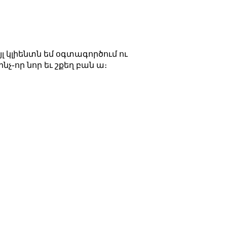
էյլ կլիենտն եմ օգտագործում ու
նչ֊որ նոր եւ շքեղ բան ա։