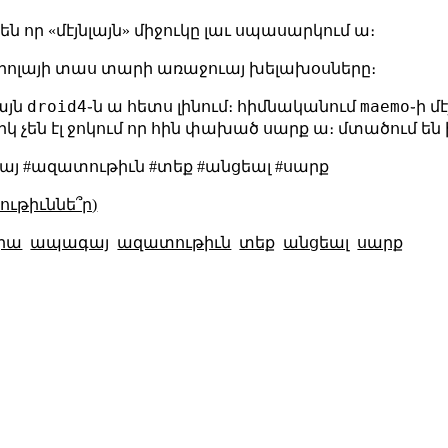
ն են որ «մէյնլայն» միջուկը լաւ սպասարկում ա։
րոլայի տաս տարի առաջուայ խելախօսները։
droid4
maemo
այն
֊ն ա հետս լինում։ հիմնականում
֊ի մ
կ չեն էլ ջոկում որ հին փախած սարք ա։ մտածում են ի
 #ազատութիւն #տեք #անցեալ #սարք
ւթիւննե՞ր)
իա
ապագայ
ազատութիւն
տեք
անցեալ
սարք