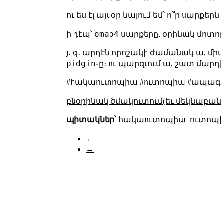
ու ես էլ այսօր նայում եմ՝ ո՞ր սարքեր
omap4
ի դէպ՝
սարքերը, օրինակ մոտո
յ․ գ․ արդէն որոշակի ժամանակ ա, մի
pidgin
֊ը։ ու պարզւում ա, շատ մարդի
#հակաուտոպիա #ուտոպիա #ապագայ
բնօրինակ ծմակուտում(եւ մեկնաբանո
պիտակներ՝
հակաուտոպիա
ուտոպ
←
→