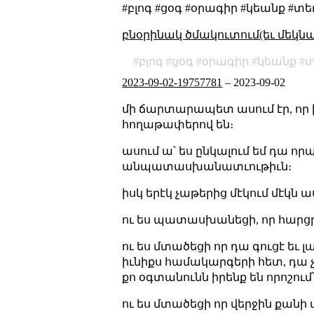
#բլոգ #ցօգ #օրագիր #կեանք #տ
բնօրինակ ծմակուտում(եւ մեկն
բլոգ
ցօգ
օրագիր
կեանք
տ
2023-09-02-19757781
–
2023-09-02
մի ճարտարապետ ասում էր, որ ի
հողաթափերով են։
ասում ա՝ ես ընկալում եմ դա որ
անպատասխանատւութիւն։
իսկ երէկ չաթերից մէկում մէկն աս
ու ես պատասխանեցի, որ հարցր
ու ես մտածեցի որ դա գուցէ եւ 
իւնիքս համակարգերի հետ, դա 
քո օգտանունն իրենք են որոշու
ու ես մտածեցի որ վերջին քա