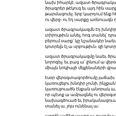
նախ իհարկէ, ազատ ծրագրակազմն
ծրագրեր թէկուզ եւ այդ հին սար
թարմացուել։ երբ կարդում ենք հ
ու վերջ։ ու էդ սարքը առնուազն
ազատ ծրագրակազմն էդ խնդիրը 
տիրութիւն անել, հոգ տանել՝ 
բերում սարք՝ կը նշանակէր նաեւ
կոտրելն էլ ա սրբութիւն։ զի կո
ազատ ծրագրակազմը նաեւ ծրագր
նորոգել։ եւ բաց ա՝ լինում ա վե
միայն նոկիայի մեքենաների վրայ
էսօր վերօգտագործումը յաճախ
կառուցելու խնդիր չունի, ինչք
կառուցուածն էնքան անորակ ա,
որ պէտք ա ամրացնել ու վերօգտ
նախագծուած եւ իրականացուած 
տանել ա, յոյս ունենալ ա։
արդէն ամէնը պարզ ա, բայց եւս 