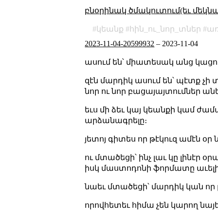
բնօրինակ ծմակուտում(եւ մեկն
կեանք
հին_ու_նոր_տներ
առ
2023-11-04-20599932
–
2023-11-04
ասում են՝ միատեսակ անց կացուա
զէն մարդիկ ասում են՝ պէտք չի 
նոր ու նոր բացայայտումներ անե
եւս մի ձեւ կայ կեանքի կամ ժամ
արձանագրելը։
յետոյ գիտես որ թէկուզ ամէն օր 
ու մտածեցի՝ ինչ լաւ կը լինէր օ
իսկ մաստոդոնի ֆորմատը աւելի 
նաեւ մտածեցի՝ մարդիկ կան որ բ
որովհետեւ հիմա չեն կարող նայել