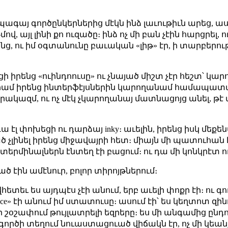
 ապագայ գործընկերներից մէկն ինձ լաւութիւն արեց, ա
վ, այլ լինի քո ուզածը։ ինձ ոչ մի բան չէին հարցրել, ո
ց, ու իմ օգտանունը բաւական «լիթ» էր, ի տարբերու
ի իրենց «ուինդոուսը» ու չնայած միշտ չէր հեշտ՝ կար
ի, համ իրենց ինտերֆէյսներին կարողանամ համապատա
րակազմ, ու ոչ մէկ չկարողանայ մատնացոյց անել, թէ
ա էլ փոխեցի ու դարձայ inky։ աւելին, իրենց իսկ մեքե
ծ չլինել իրենց միջավայրի հետ։ միայն մի պատուհան 
լ տերմինալներն էնտեղ էի բացում։ ու դա մի կոնկրէտ ո
 էին ամէնուր, բոլոր տիրոյթներում։
հետեւ ես այդպէս չէի անում, երբ աւելի փոքր էի։ ու
ce» էի անում իմ ստատուսը։ ասում էի՝ ես կեղտոտ զին
չէի շօշափում թույլատրելի եզրերը։ ես մի անգամից 
ործի տեղում նուաստացուած վիճակն էր, ոչ մի կեանքում,