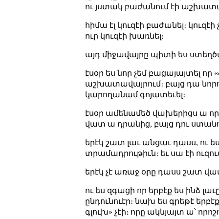
ու յստակ բաժանում էի աշխատ
հիմա էլ կուզէի բաժանել։ կուզ
ուր կուզէի խառնել։
այդ միջավայրը պիտի ես ստեղծա
էսօր ես նոր չեմ բացայայտել որ «
աշխատավայրում։ բայց դա նորութ
կարողանամ գոյատեւել։
էսօր ամենամեծ վախերիցս ա որ ս
վատ ա դրանից, բայց դու ստանու
երէկ շատ լաւ անցաւ դասս, ու 
տրամադրութիւն։ եւ սա էի ուզում 
երէկ չէ առաջ օրը դասս շատ վատ 
ու ես զգացի որ երբէք ես ինձ լաւ
ընդունուէր։ նախ ես գրեթէ երբ
գլուխ» չէի։ որը ակնյայտ ա՝ որոշ