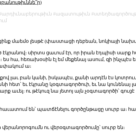
աբանութիւննե՞ր)
արդիւնաբերութիւն
ազատութիւն
ստեղծագործութ
ում
եցինք մաեմօ լեսթէ (փաստացի դեբեան, նոկիայի նախ
ւած էկրանով։ սիրտս ցաւում էր, որ իրան էդպիսի սար
ես հա, հեռախօսին էլ եմ մեքենայ ասում, զի ինչպէս ե
նափակում ա։
իքով լաւ բան կանի, իսկապէս, քանի արդէն էս կոտրու
նի հետ՝ եւ էկրանը կօգտագործուի, եւ նա կունենայ լ
արք աւել։ ու թէկուզ նա յետոյ այն չօգտագործի՝ գուց
 հաւատում են՝ պատճէնելու գործընթացը սուրբ ա։ հ
ր վերանորոգումն ու վերօգտագործումը՝ սուրբ են։