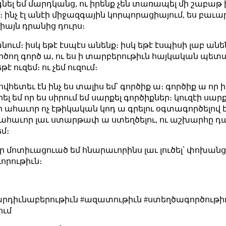
օգնել եմ մարդկանց, ու իրենք չեն տառապել մի շաբաթ ին
։ ինչ էլ անէի միջազգային կորպորացիայում, ես բաւար
այն դրանից դուրս։
ւմ։ իսկ եթէ էսպէս անենք։ իսկ եթէ էսպիսի լաբ անեն
ծող գործ ա, ու ես ի տարբերութիւն հայկական պե
 ուզեմ։ ու չեմ ուզում։
վհետեւ էն ինչ ես տալիս եմ՝ գործիք ա։ գործիք ա որ 
ել եմ որ ես սիրում եմ սարքել գործիքներ։ կուզէի սար
 որ ահաւոր ոչ էթիկական կոդ ա գրելու օգտագործելով էն
որ ահաւոր լաւ ստարթափ ա ստեղծելու, ու աշխարհը դար
եմ։
ր մոտիւացուած եմ հնարաւորինս լաւ լուծել՝ փոխանցել
որութիւն։
#արդիւնաբերութիւն #ազատութիւն #ստեղծագործութ
ում