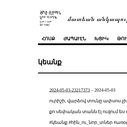
մատեան անկապու
ՀՈՍՔ
ԺԱՊԱՒԷՆ
ԽՑԻԿ
ԹՈ
կեանք
2024-05-03-23217373
–
2024-05-03
ուրիշի, վարձով տունը ափսոս չի,
քո սեփական տանն էլ ուզում ես
#կեանք #հին_ու_նոր_տներ #առօ