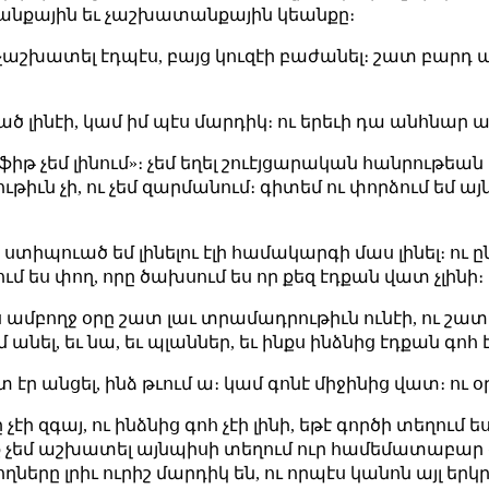
անքային եւ չաշխատանքային կեանքը։
էի չաշխատել էդպէս, բայց կուզէի բաժանել։ շատ բարդ
ծ լինէի, կամ իմ պէս մարդիկ։ ու երեւի դա անհնար 
ֆիթ չեմ լինում»։ չեմ եղել շուէյցարական հանրութեան մէ
իւն չի, ու չեմ զարմանում։ գիտեմ ու փորձում եմ այն
տիպուած եմ լինելու էլի համակարգի մաս լինել։ ու ըն
մ ես փող, որը ծախսում ես որ քեզ էդքան վատ չլինի։
ես ամբողջ օրը շատ լաւ տրամադրութիւն ունէի, ու 
անել, եւ նա, եւ պլաններ, եւ ինքս ինձնից էդքան գոհ է
էր անցել, ինձ թւում ա։ կամ գոնէ միջինից վատ։ ու օր
ը չէի զգայ, ու ինձնից գոհ չէի լինի, եթէ գործի տեղում 
էք չեմ աշխատել այնպիսի տեղում ուր համեմատաբար 
ողները լրիւ ուրիշ մարդիկ են, ու որպէս կանոն այլ երկ