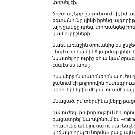
փոխել էի։
ճիշտ ա, երբ ընդունւում էի, իմ
օգտանունը չլինի իրենց ալգորիթմո
այդ ջանքը դրեց, փոխանցեց իրեն
կամ ուրիշների։
նաեւ առաջին օրուանից ես ջնջեց
էնպէս որ համ ինձ յարմար լին
նկատել որ ուրիշ օհ ա կամ ծրագ
էսպէս ես արել։
իսկ վերջին տարիներին այո, ես դ
ջանում էի բոլորովին ինտեգրուա
սերուերներից մէկին, ու ամէն այ
մնացած, իմ տերմինալները բացած
դա ուժեղ փոփոխութիւն էր, որով
բացատրել՝ նախկինում ես «embra
իրաւունք անելու սա ու սա։ ես 
վիճակը որպէս նորմա։ բայց այն գ