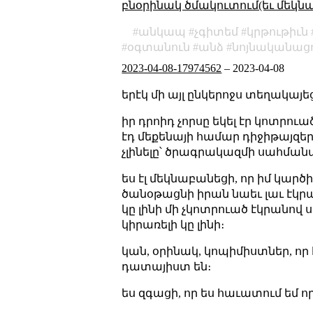
բնօրինակ ծմակուտում(եւ մեկն
անկապ
չգիտեմ
կրթութիւն
օգտանուն
անձ
նոյնականաց
2023-04-08-17974562
–
2023-04-08
երէկ մի այլ ընկերոջս տեղակայ
իր դրոիդ չորսը եկել էր կոտրո
էդ մեքենայի համար դիջիթայզեր։ 
չլինելը՝ ծրագրակազմի սահմա
ես էլ մեկնաբանեցի, որ իմ կարծ
ծանօթացնի իրան նաեւ լաւ էկրա
կը լինի մի չկոտրուած էկրանով ս
կիրառելի կը լինի։
կան, օրինակ, կոպիմիստներ, որ
դատայիստ են։
ես զգացի, որ ես հաւատում եմ ո