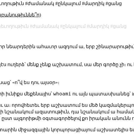
եւողութիւն #ժամանակ #ընկալում #մարդիկ #ցանց
աբանութիւննե՞ր)
եւողութիւն
ժամանակ
ընկալում
մարդիկ
ցանց
ր նեարդերին ահաւոր ազդում ա, երբ շինարարութիւն
պէս ուղերձ՝ մենք չենք աշխատում, սա մեր գործը չի
աց՝ «ո՞վ ես դու այսօր»։
whoami
ի իւնիքս մեքենայիս՝
ու այն պատասխանեց՝ in
լաւ ա։ որովհետեւ երբ աշխատում ես մեծ կազմակերպութ
չի նշանակում ազատութիւն, դա նշանակում ա համակ
մ՝ ըստ ալգորիթմի օգտագործելով քո իրական անունն 
նի տարին միջազգային կորպորացիայում աշխատելիս 