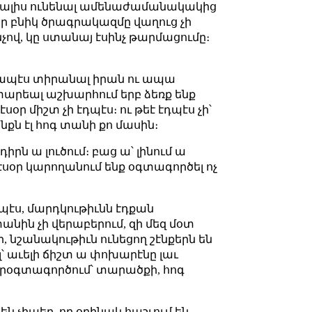
 ա տալիս ունենալ ամենաժամանակակից
 իր բնիկ ծրագրակազմը վաղուց չի
նչով, կը ստանայ էսինչ թարմացումը։
սկապէս տիրանալ իրան ու ապա
տարեալ աշխարհում երբ ձեռք ենք
օր միշտ չի էդպէս։ ու թեէ էդպէս չի՝
նքն էլ հոգ տանի քո մասին։
ն ա լուծում։ բաց ա՝ լինում ա
ը էսօր կարողանում ենք օգտագործել ոչ
էս, մարդկութիւնն էդքան
անին չի վերաբերում, զի մեզ մօտ
 նշանակութիւն ունեցող շէնքերն են
՝ աւելի ճիշտ ա փոխարէնը լաւ
երօգտագործում՝ տարածքի, հոգ
են չիպեր, որ օրինակ հաշւում են