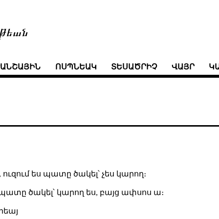
թեան
ՒԱՆՇԱՅԻՆ
ՈՍՊՆԵԱԿ
ՏԵՍԱԾՐԻՉ
ՎԱՅՐ
Կ
 ուզում ես պատը ծակել՝ չես կարող։
 պատը ծակել՝ կարող ես, բայց ափսոս ա։
րեայ