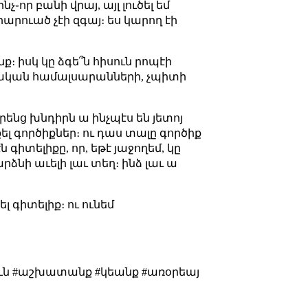
չ֊որ բանի վրայ, այլ լուծել եմ
արուած չէի զգայ։ ես կարող էի
ք։ իսկ կը ձգե՞ն հիսուն րոպէի
տական համալսարանների, չպիտի
իրենց խնդիրն ա ինչպէս են յետոյ
քել գործիքներ։ ու դաս տալը գործիք
 գիտելիքը, որ, եթէ յաջողեմ, կը
ձնի աւելի լաւ տեղ։ ինձ լաւ ա
 գիտելիք։ ու ունեմ
իւն #աշխատանք #կեանք #առօրեայ