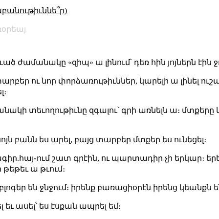
աբանութիւննե՞ր)
օրեայ
ծ ժամանակը «զիպ» ա լինում՝ դեռ հին յոյներն էին ջ
տարբեր ու նոր փորձառութիւններ, կարելի ա լինել ուշ
լ։
անակի տեւողութիւնը զգալու՝ գրի առնելն ա։ մտքերը 
նոյն բանն ես արել, բայց տարբեր մտքեր ես ունեցել։
րագիր.հայ֊ում շատ գրէին, ու պարտադիր չի երկար։ երեւ
թեթեւ ա թւում։
լոգեր են ջնջում։ իրենք բառացիօրէն իրենց կեանքն են 
 եւ ասել՝ ես էսքան ապրել եմ։