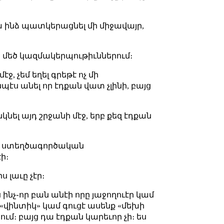
 ա ինձ պատկերացնել մի միջավայր,
ա մեծ կազմակերպութիւններում։
ջ, չեմ եղել գրեթէ ոչ մի
պէս անել որ էդքան վատ չլինի, բայց
կնել այդ շրջանի մէջ, երբ քեզ էդքան
շատ ստեղծագործական
ի։
ս լաւը չէր։
ես ինչ֊որ բան անէի որը յաջողուէր կամ
«վինտիկ» կամ գուցէ ասենք «մեխի
րում։ բայց դա էդքան կարեւոր չի։ ես