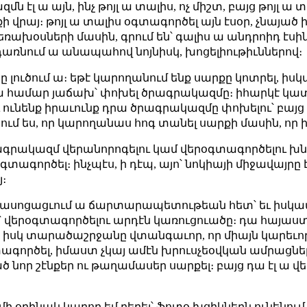
 էլ ա այն, ինչ թոյլ ա տալիս, ոչ միշտ, բայց թոյլ
քի վրայ։ թոյլ ա տալիս օգտագործել այն էսօր, չնայած
եռախօսների մասին, գրում են՝ գալիս ա անդրոիդ էսի
 դառնում ա անապահով նոյնիսկ, խոցելիութիւններով։
լուծում ա։ եթէ կարողանում ենք սարքը կոտրել, ի
դրա համար յաճախ՝ փոխել ծրագրակազմը։ իհարկէ կա
 ունենք իրաւունք դրա ծրագրակազմը փոխելու՝ բայց էս
տրում ես, որ կարողանաս հոգ տանել սարքի մասին, որ ի
ակազմ վերանորոգելու կամ վերօգտագործելու խնդիր
րօգտագործել։ ինչպէս, ի դէպ, այո՝ նոկիայի միջավայր
։
 ասոցացւում ա ճարտարապետութեան հետ՝ եւ իսկապ
ան՝ վերօգտագործելու արդէն կառուցուածը։ դա հայաստ
 իսկ տարածաշրջանը վտանգաւոր, որ միայն կարեւոր,
ագործել, իմաստ չկայ ամէն խրուսչեօվկան ամրացնել
նոր շէնքեր ու թաղամասեր սարքել։ բայց դա էլ ա վ
մի օրինակ կարող եմ բերել՝ ֆոտօ խցիկներն ունենում 