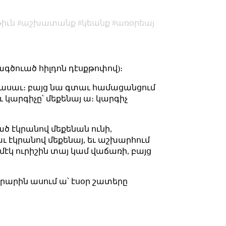
իւն
աշխատանք
կեանք
առօրեայ
ագծուած հիլդոն դէսքթոփով)։
ք հասաւ։ բայց նա գտաւ համացանցում
ւ կարգիչը՝ մեքենայ ա։ կարգիչ
ած էկրանով մեքենան ունի,
աւ էկրանով մեքենայ, եւ աշխարհում
է մէկ ուրիշին տայ կամ վաճառի, բայց
արարին ասում ա՝ էսօր շատերը