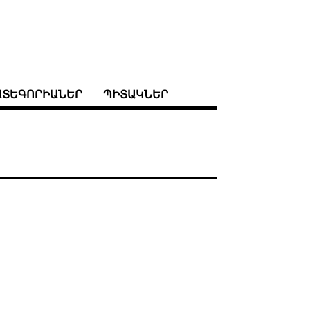
ԱՏԵԳՈՐԻԱՆԵՐ
ՊԻՏԱԿՆԵՐ