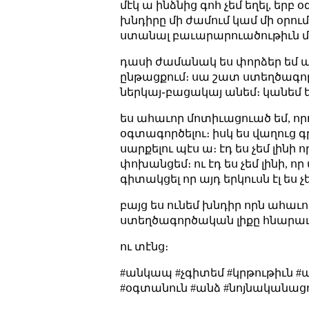
մէկ ա ինձնից գոհ չեմ եղել, երբ 
խնդիրը մի ժամում կամ մի օրում
ստանալ բաւարարուածութիւն մի
դասի ժամանակ ես փորձեր եմ անո
ընթացքում։ սա շատ ստեղծագոր
ներկայ֊բացակայ անեմ։ կանեմ եթէ
ես ահաւոր մոտիւացուած եմ, որո
օգտագործելու։ իսկ ես վաղուց գր
սարքելու պէս ա։ էդ ես չեմ լինի
փոխանցեմ։ ու էդ ես չեմ լինի, 
գիտակցել որ այդ երկուսն էլ ես չ
բայց ես ունեմ խնդիր որն ահաւո
ստեղծագործական լիքը հնարաւ
ու տէնց։
#անկապ #չգիտեմ #կրթութիւն 
#օգտանուն #անձ #նոյնականաց