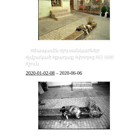
ժապաւէն
լուսանկարներ
չմշակած
քաղաք
փողոց
EI 1600
շուն
2020-01-02-08
–
2020-06-06