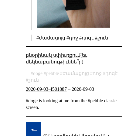
#ժամացոյց #դոջ #դոգէ #շուն
բնօրինակ սփիւռքում(եւ
մեկնաբանութիւննե՞ր)
doge
pebble
ժամացոյց
դոջ
դոգէ
շուն
2020-09-03-4501887
–
2020-09-03
#doge is looking at me from the #pebble classic
screen.