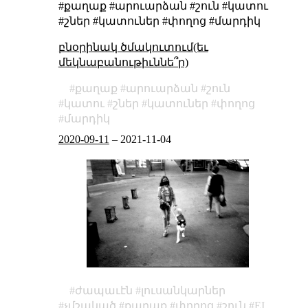
#քաղաք #արուարձան #շուն #կատու
#շներ #կատուներ #փողոց #մարդիկ
բնօրինակ ծմակուտում(եւ
մեկնաբանութիւննե՞ր)
քաղաք
արուարձան
շուն
կատու
շներ
կատուներ
փողոց
մարդիկ
2020-09-11
–
2021-11-04
ժապաւէն
լուսանկարներ
չմշակած
քաղաք
փողոց
շուն
EI