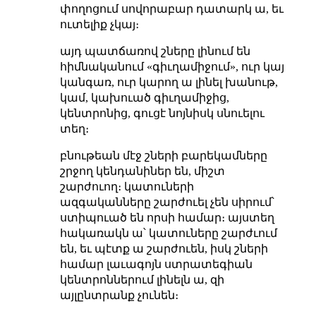
փողոցում սովորաբար դատարկ ա, եւ
ուտելիք չկայ։
այդ պատճառով շները լինում են
հիմնականում «գիւղամիջում», ուր կայ
կանգառ, ուր կարող ա լինել խանութ,
կամ, կախուած գիւղամիջից,
կենտրոնից, գուցէ նոյնիսկ սնուելու
տեղ։
բնութեան մէջ շների բարեկամները
շրջող կենդանիներ են, միշտ
շարժուող։ կատուների
ազգականները շարժուել չեն սիրում՝
ստիպուած են որսի համար։ այստեղ
հակառակն ա՝ կատուները շարժւում
են, եւ պէտք ա շարժուեն, իսկ շների
համար լաւագոյն ստրատեգիան
կենտրոններում լինելն ա, զի
այլընտրանք չունեն։