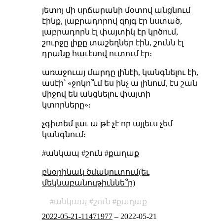
յետոյ մի սրճարանի մօտով անցնում
էինք, լաբրադորով զոյգ էր նստած,
լաբրադորն էլ փայտիկ էր կրծում,
շուրջը լիքը տաշեղներ էին, շունն էլ
դրանք հաւէսով ուտում էր։
առաջուայ մարդը լինէի, կանգնելու էի,
ասէի՝ «ջոկո՞ւմ ես ինչ ա լինում, էս շան
միջով են անցնելու փայտի
կտորները»։
չգիտեմ լաւ ա թէ չէ որ այլեւս չեմ
կանգնում։
#անկապ #շուն #քաղաք
բնօրինակ ծմակուտում(եւ
մեկնաբանութիւննե՞ր)
անկապ
շուն
քաղաք
2022-05-21-11471977
–
2022-05-21