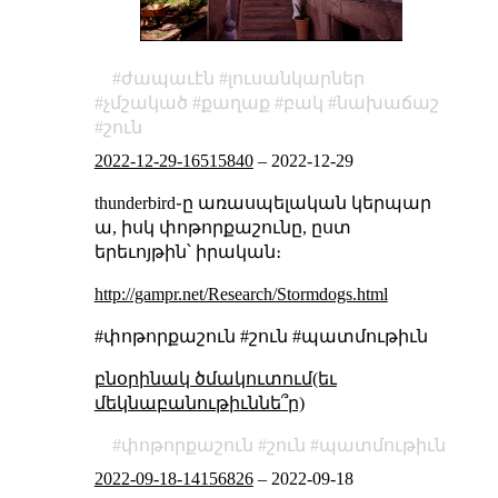
ժապաւէն
լուսանկարներ
չմշակած
քաղաք
բակ
նախաճաշ
շուն
2022-12-29-16515840
–
2022-12-29
thunderbird֊ը առասպելական կերպար
ա, իսկ փոթորքաշունը, ըստ
երեւոյթին՝ իրական։
http://gampr.net/Research/Stormdogs.html
#փոթորքաշուն #շուն #պատմութիւն
բնօրինակ ծմակուտում(եւ
մեկնաբանութիւննե՞ր)
փոթորքաշուն
շուն
պատմութիւն
2022-09-18-14156826
–
2022-09-18