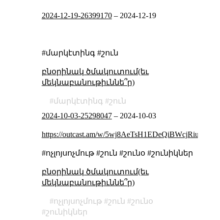
2024-12-19-26399170
–
2024-12-19
#մարկէտինգ #շուն
բնօրինակ ծմակուտում(եւ
մեկնաբանութիւննե՞ր)
մարկէտինգ
շուն
2024-10-03-25298047
–
2024-10-03
https://outcast.am/w/5wj8AeTsH1EDeQiBWcjRiu
#ոչլոյսոչմութ #շուն #շունօ #շունիկներ
բնօրինակ ծմակուտում(եւ
մեկնաբանութիւննե՞ր)
ոչլոյսոչմութ
շուն
շունօ
շունիկներ