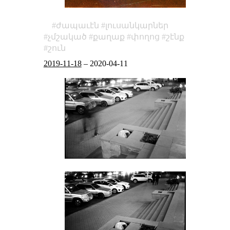
ժապաւէն
լուսանկարներ
չմշակած
քաղաք
փողոց
շէնք
շուն
2019-11-18
–
2020-04-11