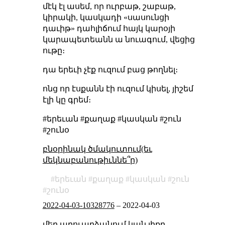
մէկ էլ ասեմ, որ ուրբաթ, շաբաթ,
կիրակի, կասկադի «սասունցի
դաւիթ» դահլիճում հայկ կարօյի
կարապետեանն ա նուագում, վեցից
ութը։
դա երեւի չէք ուզում բաց թողնել։
ոնց որ էսքանն էի ուզում կիսել, յիշեմ
էլի կը գրեմ։
#երեւան #քաղաք #կասկան #շուն
#շունօ
բնօրինակ ծմակուտում(եւ
մեկնաբանութիւննե՞ր)
երեւան
քաղաք
կասկան
շուն
շունօ
2022-04-03-10328776
–
2022-04-03
մեր արուարձանում կան լիքը