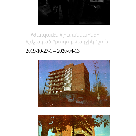
ժապաւէն
լուսանկարներ
չմշակած
քաղաք
աղջիկ
շուն
2019-10-27-1
–
2020-04-13