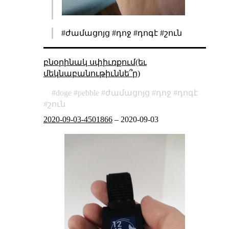
#ժամացոյց #դոջ #դոգէ #շուն
բնօրինակ սփիւռքում(եւ
մեկնաբանութիւննե՞ր)
doge
pebble
ժամացոյց
դոջ
դոգէ
շուն
2020-09-03-4501866
–
2020-09-03