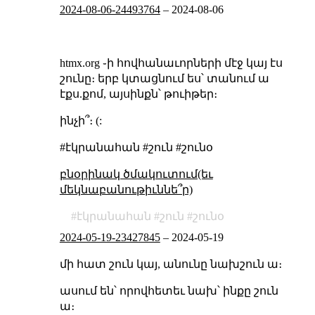
2024-08-06-24493764
–
2024-08-06
htmx.org ֊ի հովհանաւորների մէջ կայ էս
շունը։ երբ կտացնում ես՝ տանում ա
էքս.քոմ, այսինքն՝ թուիթեր։
ինչի՞։ (:
#էկրանահան #շուն #շունօ
բնօրինակ ծմակուտում(եւ
մեկնաբանութիւննե՞ր)
էկրանահան
շուն
շունօ
2024-05-19-23427845
–
2024-05-19
մի հատ շուն կայ, անունը նախշուն ա։
ասում են՝ որովհետեւ նախ՝ ինքը շուն
ա։