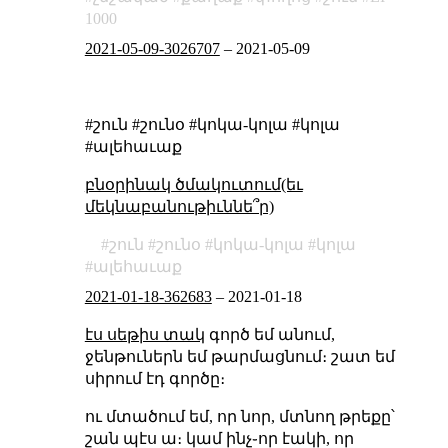
1000
2021-05-09-3026707
–
2021-05-09
#շուն #շունօ #կոկա-կոլա #կոլա
#ալեհաւաք
բնօրինակ ծմակուտում(եւ
մեկնաբանութիւննե՞ր)
շուն
շունօ
կոկա-կոլա
կոլա
ալեհաւաք
2021-01-18-362683
–
2021-01-18
էս սեթիս տակ
գործ եմ անում,
ջենթուներն եմ թարմացնում։ շատ եմ
սիրում էդ գործը։
ու մտածում եմ, որ նոր, մտնող թրեքը՝
շան պէս ա։ կամ ինչ֊որ էակի, որ