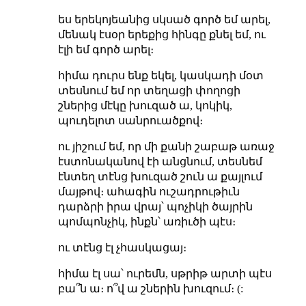
ես երեկոյեանից սկսած գործ եմ արել,
մենակ էսօր երեքից հինգը քնել եմ, ու
էլի եմ գործ արել։
հիմա դուրս ենք եկել, կասկադի մօտ
տեսնում եմ որ տեղացի փողոցի
շներից մէկը խուզած ա, կոկիկ,
պուդելոտ սանրուածքով։
ու յիշում եմ, որ մի քանի շաբաթ առաջ
էստոնականով էի անցնում, տեսնեմ
էնտեղ տէնց խուզած շուն ա քայլում
մայթով։ ահագին ուշադրութիւն
դարձրի իրա վրայ՝ պոչիկի ծայրին
պոմպոնչիկ, ինքն՝ առիւծի պէս։
ու տէնց էլ չհասկացայ։
հիմա էլ սա՝ ուրեմն, սթրիթ արտի պէս
բա՞ն ա։ ո՞վ ա շներին խուզում։ (: