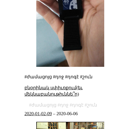
#ժամացոյց #դոջ #դոգէ #շուն
բնօրինակ սփիւռքում(եւ
մեկնաբանութիւննե՞ր)
ժամացոյց
դոջ
դոգէ
շուն
2020-01-02-09
–
2020-06-06