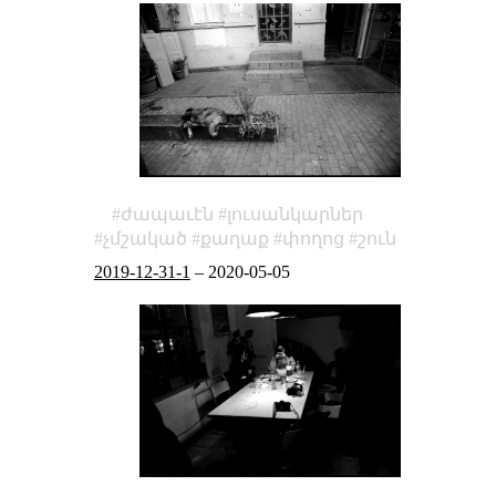
ժապաւէն
լուսանկարներ
չմշակած
քաղաք
փողոց
շուն
2019-12-31-1
–
2020-05-05