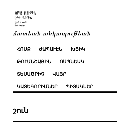
մատեան անկապութեան
ՀՈՍՔ
ԺԱՊԱՒԷՆ
ԽՑԻԿ
ԹՈՒԱՆՇԱՅԻՆ
ՈՍՊՆԵԱԿ
ՏԵՍԱԾՐԻՉ
ՎԱՅՐ
ԿԱՏԵԳՈՐԻԱՆԵՐ
ՊԻՏԱԿՆԵՐ
շուն