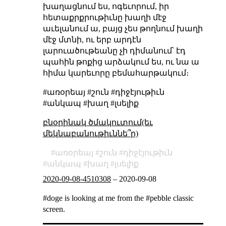
խաղացնում ես, ոգեւորում, իր
հետաքրքրութիւնը խաղի մէջ
աւելանում ա, բայց չես թողնում խաղի
մէջ մտնի, ու երբ արդէն
լարուածութեանը չի դիմանում՝ էդ
պահին թոքից արձակում ես, ու նա ա
հիմա կարեւորը բեմահարթակում։
#առօրեայ #շուն #դիջէյութիւն
#անկապ #խաղ #լսելիք
բնօրինակ ծմակուտում(եւ
մեկնաբանութիւննե՞ր)
առօրեայ
շուն
դիջէյութիւն
անկապ
խաղ
լսելիք
2020-09-08-4510308
–
2020-09-08
#doge is looking at me from the #pebble classic
screen.