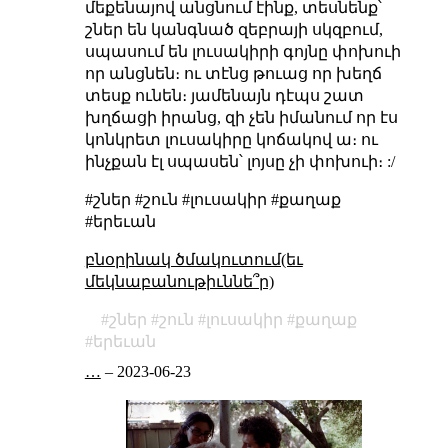
մեքենայով անցնում էինք, տեսնենք՝
շներ են կանգնած զեբրայի սկզբում,
սպասում են լուսակիրի գոյնը փոխուի
որ անցնեն։ ու տէնց թուաց որ խեղճ
տեսք ունեն։ յամենայն դէպս շատ
խղճացի իրանց, զի չեն իմանում որ էս
կոնկրետ լուսակիրը կոճակով ա։ ու
ինչքան էլ սպասեն՝ լոյսը չի փոխուի։ :/
#շներ #շուն #լուսակիր #քաղաք
#երեւան
բնօրինակ ծմակուտում(եւ
մեկնաբանութիւննե՞ր)
շներ
շուն
լուսակիր
քաղաք
երեւան
…
–
2023-06-23