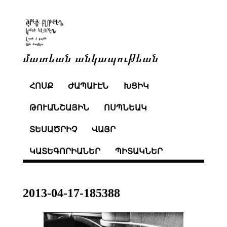
մատեան անկապութեան
ՀՈՍՔ
ԺԱՊԱՒԷՆ
ԽՑԻԿ
ԹՈՒԱՆՇԱՅԻՆ
ՈՍՊՆԵԱԿ
ՏԵՍԱԾՐԻՉ
ՎԱՅՐ
ԿԱՏԵԳՈՐԻԱՆԵՐ
ՊԻՏԱԿՆԵՐ
2013-04-17-185388