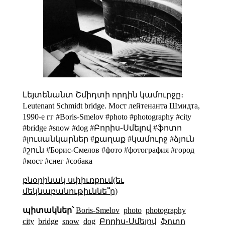
Լեյտենանտ Շմիդտի
որդին
կամուրջը։
Leutenant Schmidt bridge.
Мост лейтенанта Шмидта,
1990-е гг
#Boris-Smelov #photo #photography #city
#bridge #snow #dog #Բորիս֊Սմելով #ֆոտո
#լուսանկարներ #քաղաք #կամուրջ #ձյուն
#շուն #Борис-Смелов #фото #фотография #город
#мост #снег #собака
բնօրինակ սփիւռքում(եւ
մեկնաբանութիւննե՞ր)
պիտակներ՝
Boris-Smelov
photo
photography
city
bridge
snow
dog
Բորիս֊Սմելով
ֆոտո