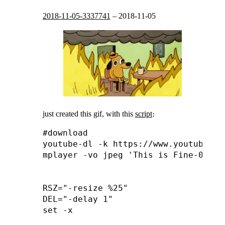
2018-11-05-3337741
–
2018-11-05
just created this gif, with this
script
։
#download

youtube-dl -k https://www.youtube.co
mplayer -vo jpeg 'This is Fine-0oBx7J
RSZ="-resize %25"

DEL="-delay 1"

set -x
