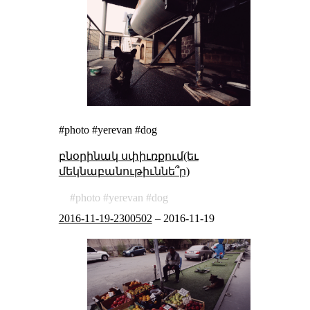
#photo #yerevan #dog
բնօրինակ սփիւռքում(եւ
մեկնաբանութիւննե՞ր)
photo
yerevan
dog
2016-11-19-2300502
–
2016-11-19