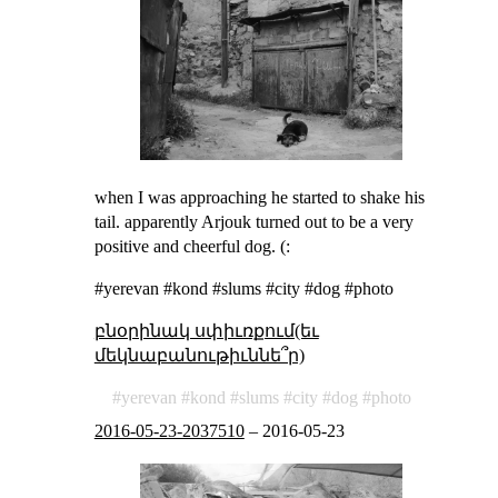
when I was approaching he started to shake his
tail. apparently Arjouk turned out to be a very
positive and cheerful dog. (:
#yerevan #kond #slums #city #dog #photo
բնօրինակ սփիւռքում(եւ
մեկնաբանութիւննե՞ր)
yerevan
kond
slums
city
dog
photo
2016-05-23-2037510
–
2016-05-23