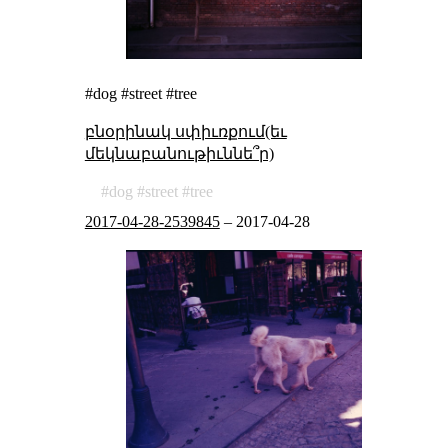
#dog #street #tree
բնօրինակ սփիւռքում(եւ
մեկնաբանութիւննե՞ր)
dog
street
tree
2017-04-28-2539845
–
2017-04-28