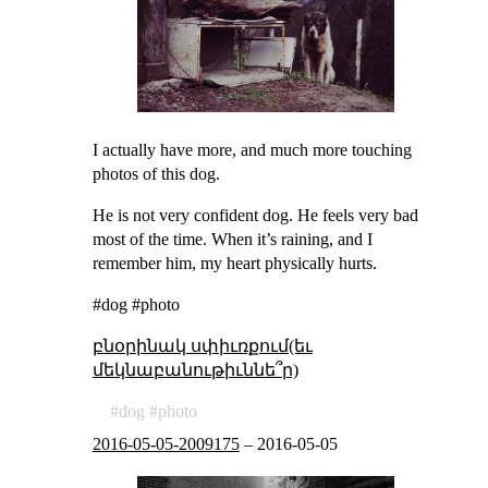
I actually have more, and much more touching
photos of this dog.
He is not very confident dog. He feels very bad
most of the time. When it’s raining, and I
remember him, my heart physically hurts.
#dog #photo
բնօրինակ սփիւռքում(եւ
մեկնաբանութիւննե՞ր)
dog
photo
2016-05-05-2009175
–
2016-05-05