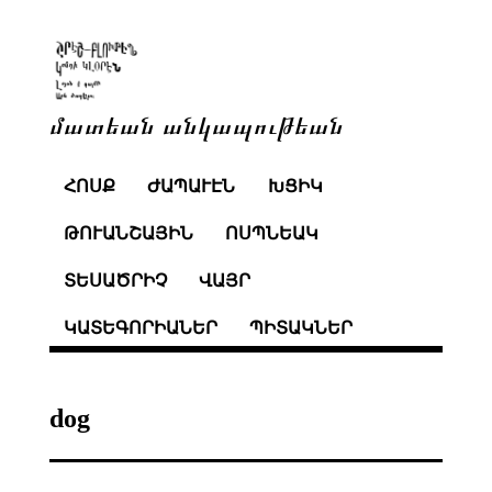
մատեան անկապութեան
ՀՈՍՔ
ԺԱՊԱՒԷՆ
ԽՑԻԿ
ԹՈՒԱՆՇԱՅԻՆ
ՈՍՊՆԵԱԿ
ՏԵՍԱԾՐԻՉ
ՎԱՅՐ
ԿԱՏԵԳՈՐԻԱՆԵՐ
ՊԻՏԱԿՆԵՐ
dog