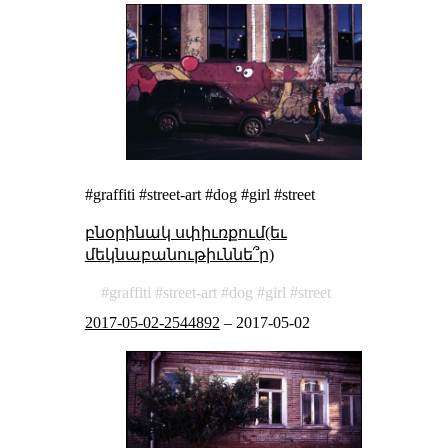
#graffiti #street-art #dog #girl #street
բնօրինակ սփիւռքում(եւ
մեկնաբանութիւննե՞ր)
graffiti
street-art
dog
girl
street
2017-05-02-2544892
–
2017-05-02