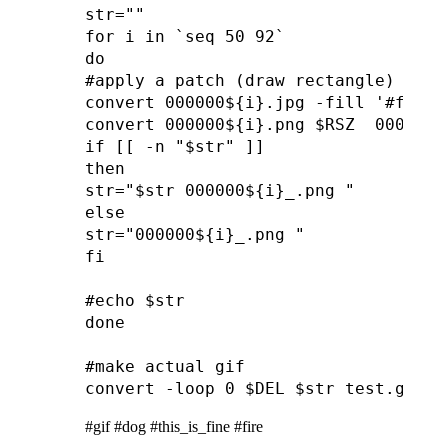
str=""

for i in `seq 50 92`

do

#apply a patch (draw rectangle) to e
convert 000000${i}.jpg -fill '#f9ec5
convert 000000${i}.png $RSZ  000000${
if [[ -n "$str" ]]

then

str="$str 000000${i}_.png "

else

str="000000${i}_.png "

fi

#echo $str

done

#make actual gif

#gif #dog #this_is_fine #fire