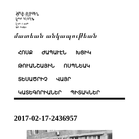
մատեան անկապութեան
ՀՈՍՔ
ԺԱՊԱՒԷՆ
ԽՑԻԿ
ԹՈՒԱՆՇԱՅԻՆ
ՈՍՊՆԵԱԿ
ՏԵՍԱԾՐԻՉ
ՎԱՅՐ
ԿԱՏԵԳՈՐԻԱՆԵՐ
ՊԻՏԱԿՆԵՐ
2017-02-17-2436957