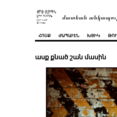
մատեան անկապու
ՀՈՍՔ
ԺԱՊԱՒԷՆ
ԽՑԻԿ
ԹՈ
ասք քնած շան մասին