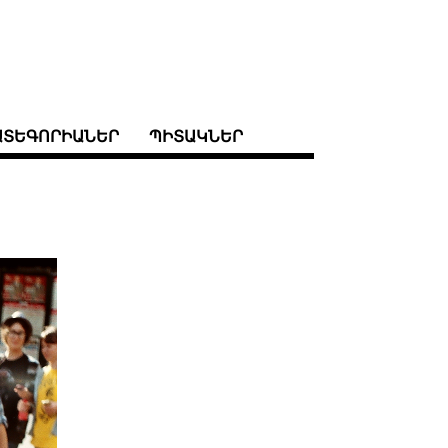
ԱՏԵԳՈՐԻԱՆԵՐ
ՊԻՏԱԿՆԵՐ