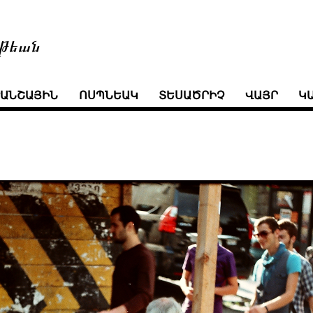
թեան
ՒԱՆՇԱՅԻՆ
ՈՍՊՆԵԱԿ
ՏԵՍԱԾՐԻՉ
ՎԱՅՐ
Կ