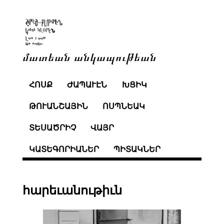
մատեան անկապութեան
ՀՈՍՔ
ԺԱՊԱՒԷՆ
ԽՑԻԿ
ԹՈՒԱՆՇԱՅԻՆ
ՈՍՊՆԵԱԿ
ՏԵՍԱԾՐԻՉ
ՎԱՅՐ
ԿԱՏԵԳՈՐԻԱՆԵՐ
ՊԻՏԱԿՆԵՐ
հարեւանութիւն