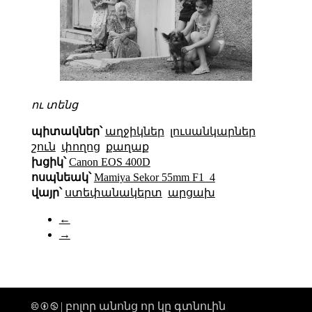
ու տենց
պիտակներ՝
աղջիկներ
լուսանկարներ
շուն
փողոց
քաղաք
խցիկ՝
Canon EOS 400D
ոսպնեակ՝
Mamiya Sekor 55mm F1_4
վայր՝
ստեփանակերտ
արցախ
←
→
🅭 🅯 🄏 | բոլոր անոնց որ կը գտնուին