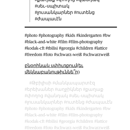
#սեւ֊սպիտակ
#լուսանկարներ #ուտենց
#ժապաւէն
#photo #photography #kids #kindergarten #bw
#black-and-white #film #film-photography
#kodak-cft #tbilisi #georgia #children #lattice
#freedom #foto #schwarz-weiß #schwarzweiß
բնօրինակ սփիւռքում(եւ
մեկնաբանութիւննե՞ր)
Թբիլիսի
մանկապարտէզ
երեխաներ
աղջիկներ
քաղաք
փողոց
վանդակ
սեւ֊սպիտակ
լուսանկարներ
ուտենց
ժապաւէն
photo
photography
kids
kindergarten
bw
black-and-white
film
film-photography
kodak-cft
tbilisi
georgia
children
lattice
freedom
foto
schwarz-weiß
schwarzweiß