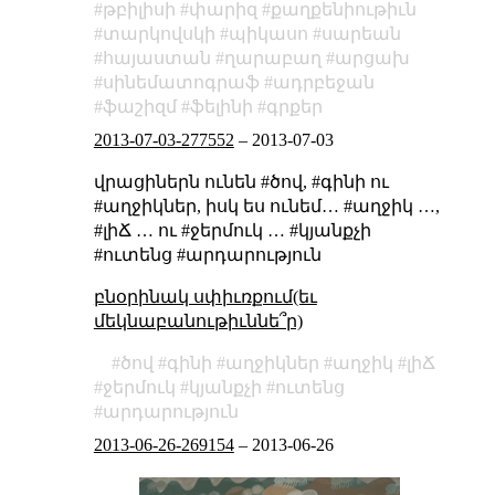
թբիլիսի
փարիզ
քաղքենիութիւն
տարկովսկի
պիկասո
սարեան
հայաստան
ղարաբաղ
արցախ
սինեմատոգրաֆ
ադրբեջան
ֆաշիզմ
ֆելինի
գրքեր
2013-07-03-277552
–
2013-07-03
վրացիներն ունեն #ծով, #գինի ու
#աղջիկներ, իսկ ես ունեմ… #աղջիկ …,
#լիՃ … ու #ջերմուկ … #կյանքչի
#ուտենց #արդարություն
բնօրինակ սփիւռքում(եւ
մեկնաբանութիւննե՞ր)
ծով
գինի
աղջիկներ
աղջիկ
լիՃ
ջերմուկ
կյանքչի
ուտենց
արդարություն
2013-06-26-269154
–
2013-06-26