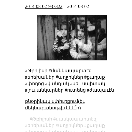
2014-08-02-937322
–
2014-08-02
#Թբիլիսի #մանկապարտէզ
#երեխաներ #աղջիկներ #քաղաք
#փողոց #վանդակ #սեւ֊սպիտակ
#լուսանկարներ #ուտենց #ժապաւէն
բնօրինակ սփիւռքում(եւ
մեկնաբանութիւննե՞ր)
Թբիլիսի
մանկապարտէզ
երեխաներ
աղջիկներ
քաղաք
փողոց
վանդակ
սեւ֊սպիտակ