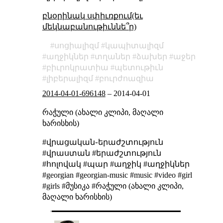
բնօրինակ սփիւռքում(եւ
մեկնաբանութիւննե՞ր)
սոցիալիզմ
կապիտալիզմ
աղջիկներ
տղաներ
ձախեր
աջեր
բիւրոկրատիա
պետութիւն
լիբերալիզմ
բուրժոազիա
2014-04-01-696148
–
2014-04-01
რაჭული (ახალი კლიპი, მაღალი
ხარისხის)
#վրացական֊երաժշտություն
#վրաստան #երաժշտություն
#հոլովակ #պար #աղջիկ #աղջիկներ
#georgian #georgian-music #music #video #girl
#girls #მუსიკა #რაჭული (ახალი კლიპი,
მაღალი ხარისხის)