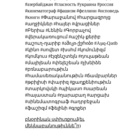
#азербайджан #гласность #украина #россия
#кинематограф #фашизм #феллини #исповедь
#книги #Փարաջանով #հարցազրոյց
#աղջիկներ #հայեր #վրացիներ
#Բերիա #Լենին #Գորբաչով
#վերակառուցում #աշիկ֊քերիբ
#աշուղ֊ղարիբ #აშიკი-ქერიბი #Aşıq-Qərib
#կինո #սովետ #խսհմ #կոմունիզմ
#կոմկուս #էյզենշտեյն #դուլաթեան
#մայիլեան #փելեշեան #չխեիձե
#բռնաբարութիւն
#համասեռականութիւն #ճամբարներ
#թբիլիսի #փարիզ #քաղքենիութիւն
#տարկովսկի #պիկասո #սարեան
#հայաստան #ղարաբաղ #արցախ
#սինեմատոգրաֆ #ադրբեջան
#ֆաշիզմ #ֆելինի #գրքեր
բնօրինակ սփիւռքում(եւ
մեկնաբանութիւննե՞ր)