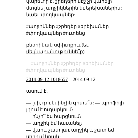
կարեւոր է․ շրեդերի մէջ չի կարելի
մտցնել աղջիկներին եւ երեխաներին։
նաեւ փողկապներ։
#աղջիկներ #շրեդեր #երեխաներ
#փողկապներ #ուտենց
բնօրինակ սփիւռքում(եւ
մեկնաբանութիւննե՞ր)
աղջիկներ
շրեդեր
երեխաներ
փողկապներ
ուտենց
2014-09-12-1018657
–
2014-09-12
ասում է․
— լսի, դու էսինչին գիտե՞ս։ — պրոֆիլի
յղում է ուղարկում։
— ինչի՞ ես հարցնում։
— աղջիկ եմ հաւանել։
— վաու, շատ լաւ աղջիկ է, շատ եմ
սիրում նրան։