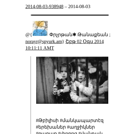
2014-08-03-938948
–
2014-08-03
@{
Փրչրթան✱ Թանաքեան ;
norayr@spyurk.am
}
Շբթ 02 Օգս 2014
10:11:11 AMT
#Թբիլիսի #մանկապարտէզ
#երեխաներ #աղջիկներ
#քաղաք #փողոց #վանդակ