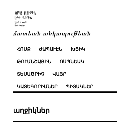
մատեան անկապութեան
ՀՈՍՔ
ԺԱՊԱՒԷՆ
ԽՑԻԿ
ԹՈՒԱՆՇԱՅԻՆ
ՈՍՊՆԵԱԿ
ՏԵՍԱԾՐԻՉ
ՎԱՅՐ
ԿԱՏԵԳՈՐԻԱՆԵՐ
ՊԻՏԱԿՆԵՐ
աղջիկներ