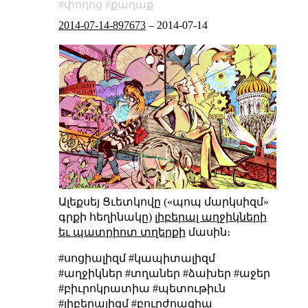
փողոց
քաղաք
2014-07-14-897673
–
2014-07-14
Ալեքսեյ Ցւետկովը («պոպ մարկսիզմ»
գրքի հեղինակը)
լիբերալ աղջիկների
եւ պատրիոտ տղերքի
մասին։
#սոցիալիզմ #կապիտալիզմ
#աղջիկներ #տղաներ #ձախեր #աջեր
#բիւրոկրատիա #պետութիւն
#լիբերալիզմ #բուրժոազիա