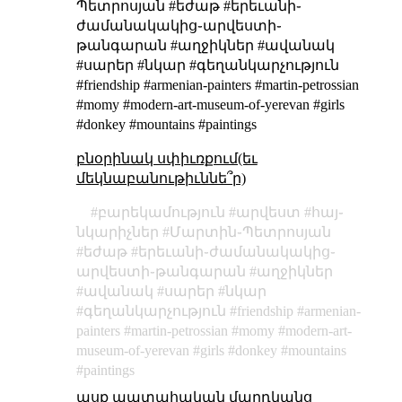
Պետրոսյան #եժաթ #երեւանի֊
ժամանակակից֊արվեստի֊
թանգարան #աղջիկներ #ավանակ
#սարեր #նկար #գեղանկարչություն
#friendship #armenian-painters #martin-petrossian
#momy #modern-art-museum-of-yerevan #girls
#donkey #mountains #paintings
բնօրինակ սփիւռքում(եւ
մեկնաբանութիւննե՞ր)
բարեկամություն
արվեստ
հայ֊
նկարիչներ
Մարտին֊Պետրոսյան
եժաթ
երեւանի֊ժամանակակից֊
արվեստի֊թանգարան
աղջիկներ
ավանակ
սարեր
նկար
գեղանկարչություն
friendship
armenian-
painters
martin-petrossian
momy
modern-art-
museum-of-yerevan
girls
donkey
mountains
paintings
ասք պատահական մարդկանց