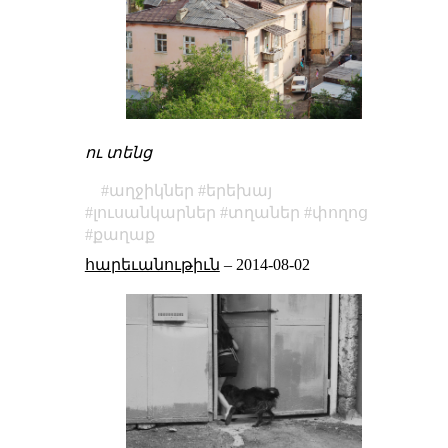
ու տենց
աղջիկներ
երեխայ
լուսանկարներ
տղաներ
փողոց
քաղաք
հարեւանութիւն
–
2014-08-02