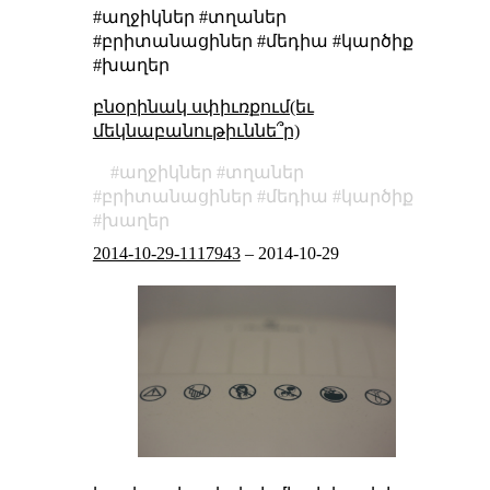
#աղջիկներ #տղաներ
#բրիտանացիներ #մեդիա #կարծիք
#խաղեր
բնօրինակ սփիւռքում(եւ
մեկնաբանութիւննե՞ր)
աղջիկներ
տղաներ
բրիտանացիներ
մեդիա
կարծիք
խաղեր
2014-10-29-1117943
–
2014-10-29