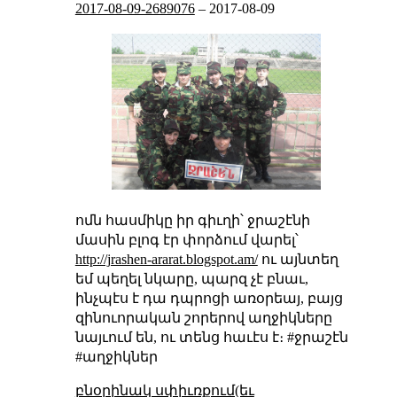
2017-08-09-2689076
–
2017-08-09
ոմն հասմիկը իր գիւղի՝ ջրաշէնի
մասին բլոգ էր փորձում վարել՝
http://jrashen-ararat.blogspot.am/
ու այնտեղ
եմ պեղել նկարը, պարզ չէ բնաւ,
ինչպէս է դա դպրոցի առօրեայ, բայց
զինուորական շորերով աղջիկները
նայւում են, ու տենց հաւէս է։ #ջրաշէն
#աղջիկներ
բնօրինակ սփիւռքում(եւ