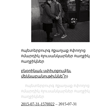
#պետերբուրգ #քաղաք #փողոց
#մարդիկ #լուսանկարներ #աղջիկ
#աղջիկներ
բնօրինակ սփիւռքում(եւ
մեկնաբանութիւննե՞ր)
պետերբուրգ
քաղաք
փողոց
մարդիկ
լուսանկարներ
աղջիկ
աղջիկներ
2015-07-31-1576922
–
2015-07-31