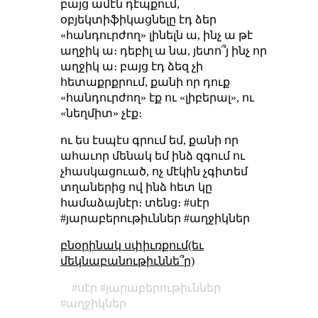
բայց ամէն դէպքում,
օբյեկտիֆիկացնելը էդ ձեր
«հանդուրժող» լինելն ա, ինչ ա թէ
աղջիկ ա։ դեբիլ ա նա, յետո՞յ ինչ որ
աղջիկ ա։ բայց էդ ձեզ չի
հետաքրքրում, քանի որ դուք
«հանդուրժող» էք ու «լիբերալ», ու
«նեղմիտ» չէք։
ու ես էսպէս գրում եմ, քանի որ
ահաւոր մենակ եմ ինձ զգում ու
չհասկացուած, ոչ մէկին չգիտեմ
տղաներից ով ինձ հետ կը
համաձայնէր։ տենց։ #սէր
#յարաբերութիւններ #աղջիկներ
բնօրինակ սփիւռքում(եւ
մեկնաբանութիւննե՞ր)
սէր
յարաբերութիւններ
աղջիկներ