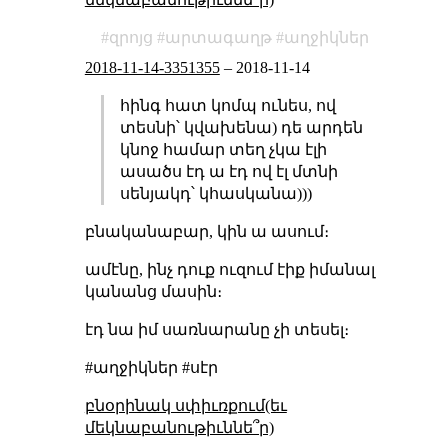
զրոյց
արտագաղթ
աղջիկներ
2018-11-14-3351355
–
2018-11-14
հինգ հատ կոմպ ունես, ով
տեսնի՝ կվախենա) դե արդեն
կնոջ համար տեղ չկա էլի
ասածս էդ ա էդ ով էլ մտնի
սենյակդ՝ կհասկանա)))
բնականաբար, կին ա ասում։
ամէնը, ինչ դուք ուզում էիք իմանալ
կանանց մասին։
էդ նա իմ սառնարանը չի տեսել։
#աղջիկներ #սէր
բնօրինակ սփիւռքում(եւ
մեկնաբանութիւննե՞ր)