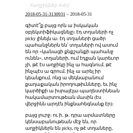
աղջիկներ
սէր
2018-05-31-3130931
–
2018-05-31
գիտէ՞ք բայց որն ա իսկական
օբյեկտիֆիկացնելը։ էդ տղաների ոչ
picky լինելն ա։ էդ տղաների ցածր
պահանջներն են՝ տղաների ով ասում
են որ «կանացի քնքշանքի պահանջ
ունեն», տղաների, ում էդքան կարեւոր
չի, թէ էս աղջիկը ինչ ա հագնում, թէ
ինչպէս ա գրում, ինչ ա արել իր
կեանքում, ոնց ա մեկնաբանում
քաղաքական իրողութիւնները, եւ ինչ
կարծիքի ա իսրայէլա֊պաղեստինեան
հակամարտութեան մասին (էս
վերջինն արդէն ինքնահեգնանք էր)։
բայց լուրջ։ ու ի․ թ․ դրա արմատները
կենսաբանութեան մէջ են, որ
աղջիկներն են picky, ոչ թէ տղաները,