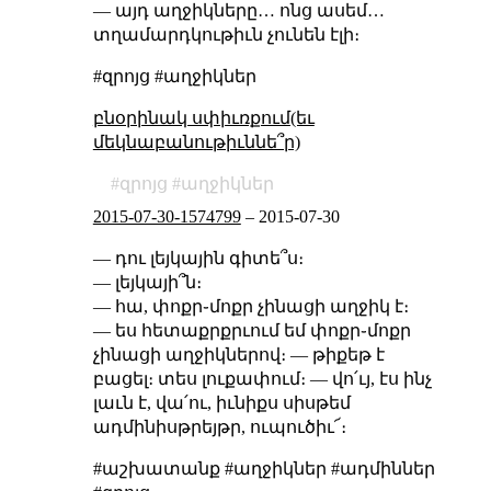
— այդ աղջիկները… ոնց ասեմ…
տղամարդկութիւն չունեն էլի։
#զրոյց #աղջիկներ
բնօրինակ սփիւռքում(եւ
մեկնաբանութիւննե՞ր)
զրոյց
աղջիկներ
2015-07-30-1574799
–
2015-07-30
— դու լեյկային գիտե՞ս։
— լեյկայի՞ն։
— հա, փոքր֊մոքր չինացի աղջիկ է։
— ես հետաքրքրւում եմ փոքր֊մոքր
չինացի աղջիկներով։ — թիքեթ է
բացել։ տես լուքափում։ — վո՛ւյ, էս ինչ
լաւն է, վա՛ու, իւնիքս սիսթեմ
ադմինիսթրեյթր, ուպուծիւ՜։
#աշխատանք #աղջիկներ #ադմիններ