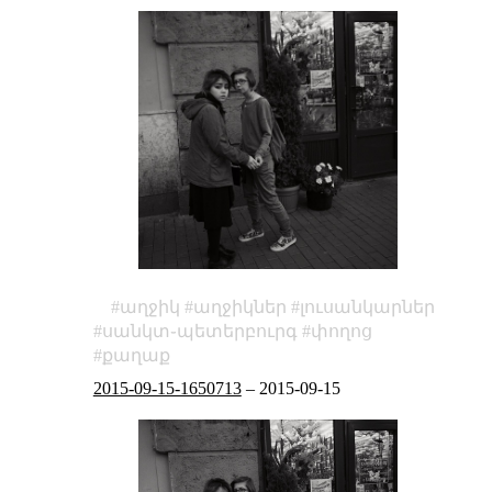
աղջիկ
աղջիկներ
լուսանկարներ
սանկտ֊պետերբուրգ
փողոց
քաղաք
2015-09-15-1650713
–
2015-09-15