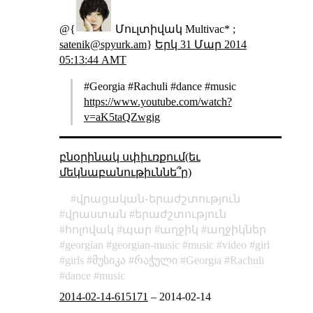
@{
Մուլտիվակ Multivac* ;
satenik@spyurk.am
}
Երկ 31 Մար 2014
05:13:44 AMT
#Georgia #Rachuli #dance #music
https://www.youtube.com/watch?
v=aK5taQZwgig
բնօրինակ սփիւռքում(եւ
մեկնաբանութիւննե՞ր)
վրացական֊երաժշտություն
վրաստան
երաժշտություն
հոլովակ
պար
աղջիկ
աղջիկներ
georgian
georgian-music
music
video
girl
girls
მუსიკა
რაჭული
Georgia
Rachuli
dance
music
2014-02-14-615171
–
2014-02-14