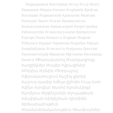
параджанов
интервью
cccp
ссср
кпсс
макашов
берия
ленин
горбачёв
рейган
пелешян
тарковский
довлатян
майлян
чхеидзе
кино
саган
коммунисты
изнасилование
ашик-кериб
перестройка
эйзенштейн
гомосексуализм
репрессии
лагерь
зона
пикассо
сарьян
париж
тбилиси
арарат
армения
карабах
арцах
азербайджан
гласность
украина
россия
кинематограф
фашизм
феллини
исповедь
книги
Փարաջանով
հարցազրոյց
աղջիկներ
հայեր
վրացիներ
Բերիա
Լենին
Գորբաչով
վերակառուցում
աշիկ֊քերիբ
աշուղ֊ղարիբ
აშიკი-ქერიბი
Aşıq-Qərib
կինո
սովետ
խսհմ
կոմունիզմ
կոմկուս
էյզենշտեյն
դուլաթեան
մայիլեան
փելեշեան
չխեիձե
բռնաբարութիւն
համասեռականութիւն
ճամբարներ