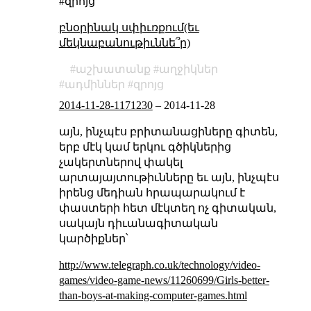
#զրոյց
բնօրինակ սփիւռքում(եւ
մեկնաբանութիւննե՞ր)
աշխատանք
աղջիկներ
ադմիններ
զրոյց
2014-11-28-1171230
–
2014-11-28
այն, ինչպէս բրիտանացիները գիտեն,
երբ մէկ կամ երկու գծիկներից
չակերտներով փակել
արտայայտութիւնները եւ այն, ինչպէս
իրենց մեդիան հրապարակում է
փաստերի հետ մէկտեղ ոչ գիտական,
սակայն դիւանագիտական
կարծիքներ՝
http://www.telegraph.co.uk/technology/video-
games/video-game-news/11260699/Girls-better-
than-boys-at-making-computer-games.html