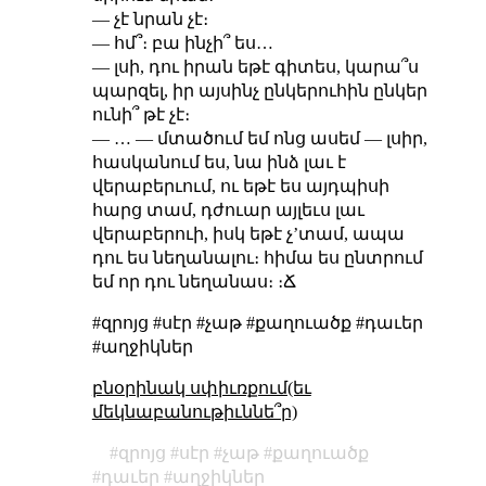
— չէ նրան չէ։
— հմ՞։ բա ինչի՞ ես…
— լսի, դու իրան եթէ գիտես, կարա՞ս
պարզել, իր այսինչ ընկերուհին ընկեր
ունի՞ թէ չէ։
— … — մտածում եմ ոնց ասեմ — լսիր,
հասկանում ես, նա ինձ լաւ է
վերաբերւում, ու եթէ ես այդպիսի
հարց տամ, դժուար այլեւս լաւ
վերաբերուի, իսկ եթէ չʼտամ, ապա
դու ես նեղանալու։ հիմա ես ընտրում
եմ որ դու նեղանաս։ ։Ճ
#զրոյց #սէր #չաթ #քաղուածք #դաւեր
#աղջիկներ
բնօրինակ սփիւռքում(եւ
մեկնաբանութիւննե՞ր)
զրոյց
սէր
չաթ
քաղուածք
դաւեր
աղջիկներ