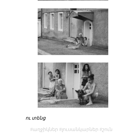
ու տենց
աղջիկներ
լուսանկարներ
շուն