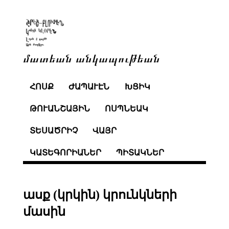
մատեան անկապութեան
ՀՈՍՔ
ԺԱՊԱՒԷՆ
ԽՑԻԿ
ԹՈՒԱՆՇԱՅԻՆ
ՈՍՊՆԵԱԿ
ՏԵՍԱԾՐԻՉ
ՎԱՅՐ
ԿԱՏԵԳՈՐԻԱՆԵՐ
ՊԻՏԱԿՆԵՐ
ասք (կրկին) կրունկների
մասին