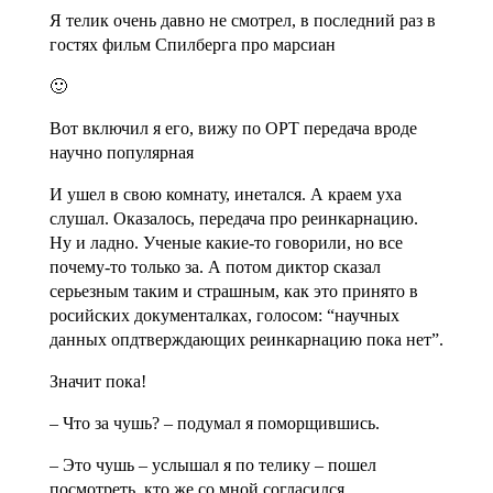
Я телик очень давно не смотрел, в последний раз в
гостях фильм Спилберга про марсиан
🙂
Вот включил я его, вижу по ОРТ передача вроде
научно популярная
И ушел в свою комнату, инетался. А краем уха
слушал. Оказалось, передача про реинкарнацию.
Ну и ладно. Ученые какие-то говорили, но все
почему-то только за. А потом диктор сказал
серьезным таким и страшным, как это принято в
росийских документалках, голосом: “научных
данных опдтверждающих реинкарнацию пока нет”.
Значит пока!
– Что за чушь? – подумал я поморщившись.
– Это чушь – услышал я по телику – пошел
посмотреть, кто же со мной согласился.