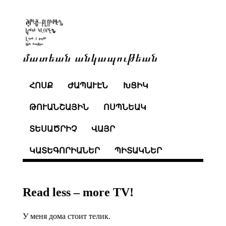
մատեան անկապութեան
ՀՈՍՔ
ԺԱՊԱՒԷՆ
ԽՑԻԿ
ԹՈՒԱՆՇԱՅԻՆ
ՈՍՊՆԵԱԿ
ՏԵՍԱԾՐԻՉ
ՎԱՅՐ
ԿԱՏԵԳՈՐԻԱՆԵՐ
ՊԻՏԱԿՆԵՐ
Read less – more TV!
У меня дома стоит телик.