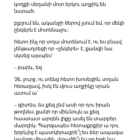
կողքի սեղանի մոտ երկու աղջիկ են
նստած։
բլբլում են, ականջի ծերով լսում եմ, որ մեկի
ընկերն է մոտենալու։
հետո ինչ որ տղա մոտենում է, ու ես բնավ
չենթադրեցի որ «ընկերն» է, քանզի նա
սկսեց այսպես՝
– բարև, եզ
Չե, լուրջ, ու տենց հետո խոսեցին, տղան
հեռացավ, իսկ էն մյուս աղջիկը սրան
ասում ա՝
– գիտես, ես քեզ չեմ ասի որ դու իրան
թողնես, քանի որ միևնույն ա քեզ
հաստատ արդեն լիքը ասել են տարբեր
մարդիկ։ Պարզապես հետաքրքիր ա դու
երբևից է պատկերացրե՞լ ես ձեր ապագա
կյանքը միասին, մտածե՞լ ես որ եթե նա