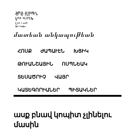
մատեան անկապութեան
ՀՈՍՔ
ԺԱՊԱՒԷՆ
ԽՑԻԿ
ԹՈՒԱՆՇԱՅԻՆ
ՈՍՊՆԵԱԿ
ՏԵՍԱԾՐԻՉ
ՎԱՅՐ
ԿԱՏԵԳՈՐԻԱՆԵՐ
ՊԻՏԱԿՆԵՐ
ասք բնավ կոպիտ չլինելու
մասին