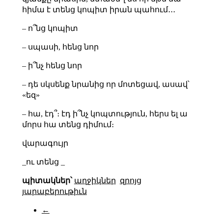
հիմա է տենց կոպիտ իրան պահում․․․
– ո՞նց կոպիտ
– սպասի, հենց նոր
– ի՞նչ հենց նոր
– դե սկսենք նրանից որ մոտեցավ, ասավ՝
«եզ»
– հա, էդ՞։ էդ ի՞նչ կոպտություն, հերս ել ա
մորս հա տենց դիմում։
վարագույր
_ու տենց _
պիտակներ՝
աղջիկներ
զրոյց
յարաբերութիւն
←