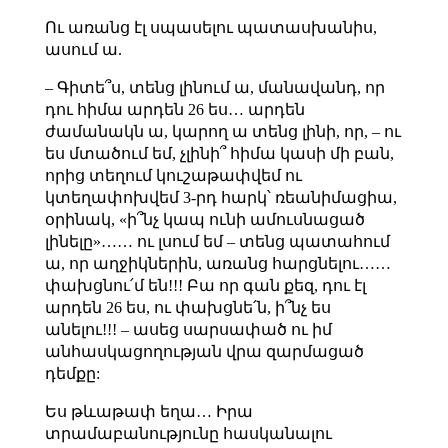
Ու առանց էլ սպասելու պատասխանիս,
ասում ա.
– Գիտե՞ս, տենց լինում ա, մանավանդ, որ
դու հիմա արդեն 26 ես… արդեն
ժամանակն ա, կարող ա տենց լինի, որ, – ու
ես մտածում եմ, չլինի՞ հիմա կասի մի բան,
որից տեղում կուշաթափվեմ ու
կտեղափոխվեմ 3-րդ հարկ՝ ռեանիմացիա,
օրինակ, «ի՞նչ կապ ունի ամուսնացած
լինելը»…… ու լսում եմ – տենց պատահում
ա, որ աղջիկներին, առանց հարցնելու……
փախցնու՛մ են!!! Բա որ գան քեզ, դու էլ
արդեն 26 ես, ու փախցնե՛ն, ի՞նչ ես
անելու!!! – ասեց սարսափած ու իմ
անհասկացողության վրա զարմացած
դեմքը:
Ես թևաթափ եղա… Իրա
տրամաբանությունը հասկանալու