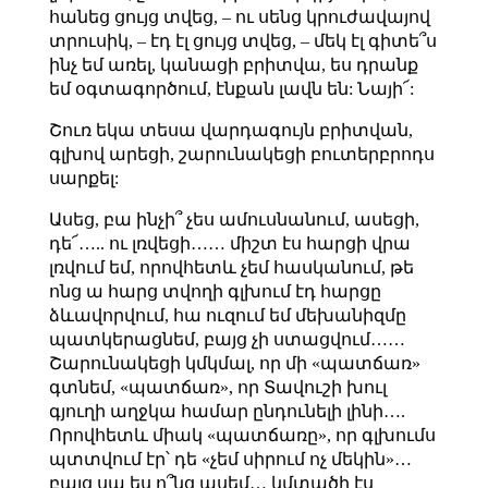
հանեց ցույց տվեց, – ու սենց կրուժավայով
տրուսիկ, – էդ էլ ցույց տվեց, – մեկ էլ գիտե՞ս
ինչ եմ առել, կանացի բրիտվա, ես դրանք
եմ օգտագործում, էնքան լավն են: Նայի՜:
Շուռ եկա տեսա վարդագույն բրիտվան,
գլխով արեցի, շարունակեցի բուտերբրոդս
սարքել:
Ասեց, բա ինչի՞ չես ամուսնանում, ասեցի,
դե՜….. ու լռվեցի…… միշտ էս հարցի վրա
լռվում եմ, որովհետև չեմ հասկանում, թե
ոնց ա հարց տվողի գլխում էդ հարցը
ձևավորվում, հա ուզում եմ մեխանիզմը
պատկերացնեմ, բայց չի ստացվում……
Շարունակեցի կմկմալ, որ մի «պատճառ»
գտնեմ, «պատճառ», որ Տավուշի խուլ
գյուղի աղջկա համար ընդունելի լինի….
Որովհետև միակ «պատճառը», որ գլխումս
պտտվում էր՝ դե «չեմ սիրում ոչ մեկին»…
բայց սա ես ո՞նց ասեմ… կմտածի էս