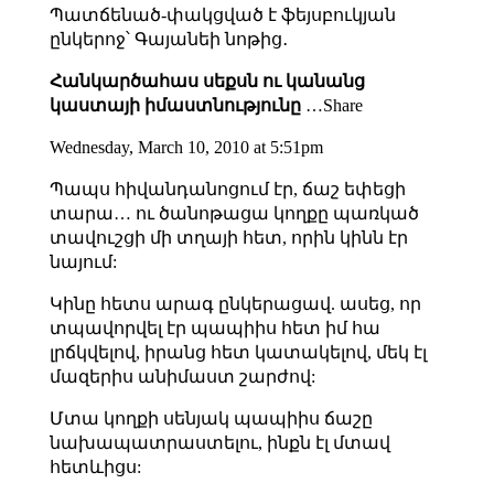
Պատճենած-փակցված է ֆեյսբուկյան
ընկերոջ՝ Գայանեի նոթից․
Հանկարծահաս սեքսն ու կանանց
կաստայի իմաստնությունը
…Share
Wednesday, March 10, 2010 at 5:51pm
Պապս հիվանդանոցում էր, ճաշ եփեցի
տարա… ու ծանոթացա կողքը պառկած
տավուշցի մի տղայի հետ, որին կինն էր
նայում:
Կինը հետս արագ ընկերացավ. ասեց, որ
տպավորվել էր պապիիս հետ իմ հա
լրճկվելով, իրանց հետ կատակելով, մեկ էլ
մազերիս անիմաստ շարժով:
Մտա կողքի սենյակ պապիիս ճաշը
նախապատրաստելու, ինքն էլ մտավ
հետևիցս: