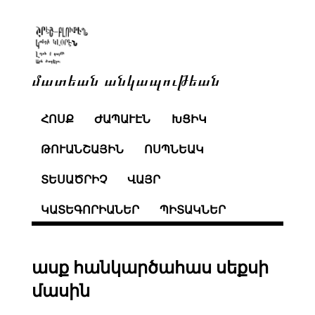
մատեան անկապութեան
ՀՈՍՔ
ԺԱՊԱՒԷՆ
ԽՑԻԿ
ԹՈՒԱՆՇԱՅԻՆ
ՈՍՊՆԵԱԿ
ՏԵՍԱԾՐԻՉ
ՎԱՅՐ
ԿԱՏԵԳՈՐԻԱՆԵՐ
ՊԻՏԱԿՆԵՐ
ասք հանկարծահաս սեքսի
մասին