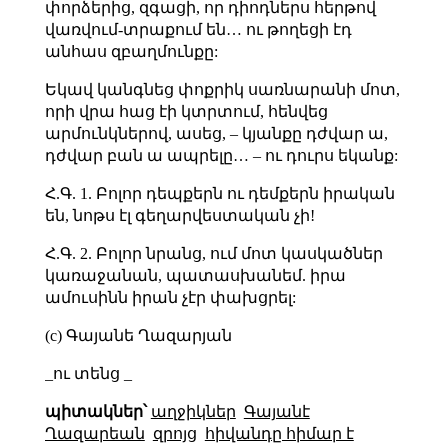
փորձերից, զգացի, որ դիոդներս հերթով
վառվում-տրաքում են… ու թողեցի էդ
անհաս զբաղմունքը:
Եկավ կանգնեց փոքրիկ սառնարանի մոտ,
որի վրա հաց էի կտրտում, հենվեց
արմունկներով, ասեց, – կյանքը դժվար ա,
դժվար բան ա ապրելը… – ու դուրս եկանք:
Հ.Գ. 1. Բոլոր դեպքերն ու դեմքերն իրական
են, նոթս էլ գեղարվեստական չի!
Հ.Գ. 2. Բոլոր նրանց, ում մոտ կասկածներ
կառաջանան, պատասխանեմ. իրա
ամուսինն իրան չէր փախցրել:
(c) Գայանե Ղազարյան
_ու տենց _
պիտակներ՝
աղջիկներ
Գայանէ
Ղազարեան
զրոյց
հիվանդը հիմար է