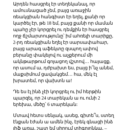
Արդեն հասցրել էր տեղեկանալ, որ
ամուսնացած չեմ, բայց առաջին
ռեակցիան հանգիստ էր եղել, քանի որ
կարծել էր, թե 18 եմ, բայց քանի որ մաման
պահը չէր կորցրել ու դեմքին էր հասցրել
ողջ ճշմարտությունը՝ իմ ահռելի տարիքը,
2-րդ ռեակցիան եղել էր սարսափահար,
բայց արագ աֆեկտը զսպող ափով
բերանը փակելով ու աչքերում մի
ակնթարթում գոյացող վշտով… հայացք,
որ ասում ա, դժբախտ ես, բայց ի՜նչ անեմ,
մաքսիմում ցավակցեմ… հա, մեկ էլ
խրատեմ, որ վախտն ա!
Դե ես էլ ինձ չէի կորցրել ու իմ հերթին
պարզել, որ 24 տարեկան ա ու ունի 2
երեխա, մեծը՝ 6 տարեկան:
Մտավ հետս սենյակ, ասեց, գիտե՞ս, ստեղ
էնքան էժան ա ամեն ինչ, էրեկ գնացի ինձ
լիֆ առա, շատ եմ սիրում տիգրյոնկա, –