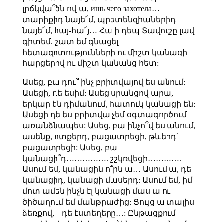
լրճկվա՞ծն ով ա, ишь чего захотела…
տարիքիդ նայե՜մ, պրետենզիաներիդ
նայե՜մ, հայ-հա՜յ… Հա ի դեպ Տավուշը լավ
գիտեմ. շատ եմ գնացել
հետազոտությունների ու միշտ կանացի
հարցերով ու միշտ կանանց հետ:
Ասեց, բա դու՞ ինչ բրիտվայով ես անում:
Ասեցի, դե եսիմ: Ասեց սրանցով արա,
երկար են դիմանում, հատուկ կանացի են:
Ասեցի դե ես բրիտվա չեմ օգտագործում
առանձնապես: Ասեց, բա ինչո՞վ ես անում,
ասենք, ոտքերդ, բացատրեցի, թևերդ՝
բացատրեցի: Ասեց, բա
կանացի՞դ……………. շշկռվեցի………….
Ասում եմ, կանացին ո՞րն ա… Ասում ա, դե
կանացիդ, կանացի մասերդ: Ասում եմ, իմ
մոտ ամեն ինչն էլ կանացի մաս ա ու
ծիծաղում եմ մանթրաժից: Ցույց ա տալիս
ձեռքով, – դե էստեղերը…: Ընթացքում