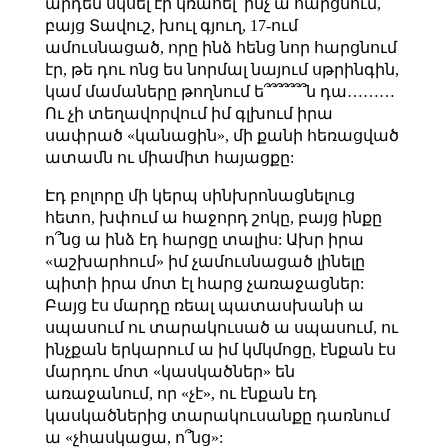
արդեն սկսել էի կռահել՝ ինչ ա հարցնում,
բայց Տավուշ, խուլ գյուղ, 17-ում
ամուսնացած, որը ինձ հենց նոր հարցնում
էր, թե դու ոնց ես նորմալ նայում սթրինգին,
կամ մամաները թողնում ե՞՞՞՞՞՞՞ն դա………
Ու չի տեղավորվում իմ գլխում իրա
սափրած «կանացին», մի քանի հեռացված
ատամն ու միամիտ հայացքը:
Էդ բոլորը մի կերպ սինխրոնացնելուց
հետո, խփում ա հաջորդ շոկը, բայց ինքը
ո՞նց ա ինձ էդ հարցը տալիս: Ախր իրա
«աշխարհում» իմ չամուսնացած լինելը
պիտի իրա մոտ էլ հարց չառաջացներ:
Բայց էս մարդը ռեալ պատասխանի ա
սպասում ու տարակուսած ա սպասում, ու
ինչքան երկարում ա իմ կմկմոցը, էնքան էս
մարդու մոտ «կասկածներ» են
առաջանում, որ «չէ», ու էնքան էդ
կասկածներից տարակուսանքը դառնում
ա «չհասկացա, ո՞նց»: