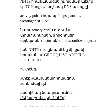
NNTP իրականացնելու համար պէտք
էր TCP սոքէթ։ նոյնիսկ DNS պէտք չի։
activity pub֊ի համար՝ https, json, tls,
webfinger ու DNS։
նաեւ activity pub֊ն ուզում ա
փոստարկղներ, գործողներ,
օբյեկտներ՝ actor֊ներ, inbox, outbox, objects։
իսկ NNTP֊ում ընդամէնը մի քանի
հրաման ա՝ GROUP, LIST, ARTICLE,
POST, HEAD։
ու տէնց։
#տէք #ապակենտրոնացում
#մինիմալիզմ
բնօրինակ ծմակուտում(եւ
մեկնաբանութիւննե՞ր)
տէք
ապակենտրոնացում