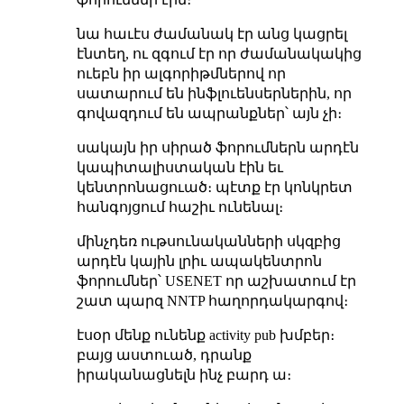
նա հաւէս ժամանակ էր անց կացրել
էնտեղ, ու զգում էր որ ժամանակակից
ուեբն իր ալգորիթմներով որ
սատարում են ինֆլուենսերներին, որ
գովազդում են ապրանքներ՝ այն չի։
սակայն իր սիրած ֆորումներն արդէն
կապիտալիստական էին եւ
կենտրոնացուած։ պէտք էր կոնկրետ
հանգոյցում հաշիւ ունենալ։
մինչդեռ ութսունականների սկզբից
արդէն կային լրիւ ապակենտրոն
ֆորումներ՝ USENET որ աշխատում էր
շատ պարզ NNTP հաղորդակարգով։
էսօր մենք ունենք activity pub խմբեր։
բայց աստուած, դրանք
իրականացնելն ինչ բարդ ա։