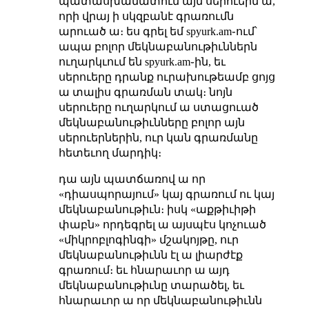
պատասխանատուն այն սերուերն ա,
որի վրայ ի սկզբանէ գրառումն
արուած ա։ ես գրել եմ spyurk.am֊ում՝
ապա բոլոր մեկնաբանութիւններն
ուղարկւում են spyurk.am֊ին, եւ
սերուերը դրանք ուրախութեամբ ցոյց
ա տալիս գրառման տակ։ նոյն
սերուերը ուղարկում ա ստացուած
մեկնաբանութիւնները բոլոր այն
սերուերներին, ուր կան գրառմանը
հետեւող մարդիկ։
դա այն պատճառով ա որ
«դիասպորայում» կայ գրառում ու կայ
մեկնաբանութիւն։ իսկ «աքթիւիթի
փաբն» որդեգրել ա այսպէս կոչուած
«միկրոբլոգինգի» մշակոյթը, ուր
մեկնաբանութիւնն էլ ա լիարժէք
գրառում։ եւ հնարաւոր ա այդ
մեկնաբանութիւնը տարածել, եւ
հնարաւոր ա որ մեկնաբանութիւնն