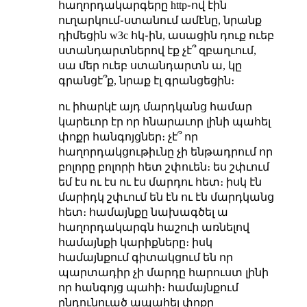
հաղորդակարգերը http֊ով էին
ուղարկում֊ստանում ամէնը, նրանք
դիմեցին w3c հկ֊ին, ասացին դուք ուեբ
ստանդարտներով էք չէ՞ զբաղւում,
սա մեր ուեբ ստանդարտն ա, կը
գրանցէ՞ք, նրաք էլ գրանցեցին։
ու իհարկէ այդ մարդկանց համար
կարեւոր էր որ հնարաւոր լինի պահել
փոքր հանգոյցներ։ չէ՞ որ
հաղորդակցութիւնը չի ենթադրում որ
բոլորը բոլորի հետ շփուեն։ ես շփւում
եմ էս ու էս ու էս մարդու հետ։ իսկ էն
մարիդկ շփւում են էն ու էն մարդկանց
հետ։ համայնքը նախագծել ա
հաղորդակարգն հաշուի առնելով
համայնքի կարիքները։ իսկ
համայնքում գիտակցում են որ
պարտադիր չի մարդը հարուստ լինի
որ հանգոյց պահի։ համայնքում
ընդունուած ապահել փոքր