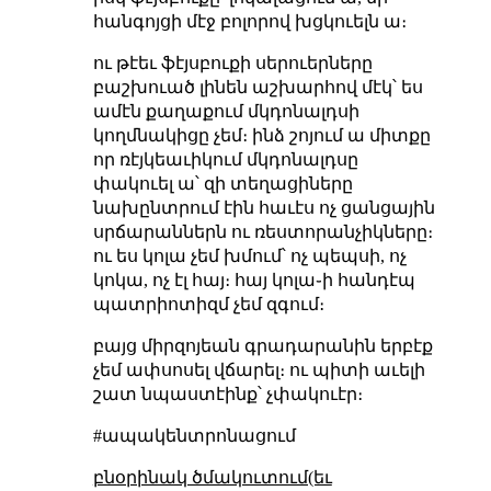
հանգոյցի մէջ բոլորով խցկուելն ա։
ու թէեւ ֆէյսբուքի սերուերները
բաշխուած լինեն աշխարհով մէկ՝ ես
ամէն քաղաքում մկդոնալդսի
կողմնակիցը չեմ։ ինձ շոյում ա միտքը
որ ռէյկեաւիկում մկդոնալդսը
փակուել ա՝ զի տեղացիները
նախընտրում էին հաւէս ոչ ցանցային
սրճարաններն ու ռեստորանչիկները։
ու ես կոլա չեմ խմում՝ ոչ պեպսի, ոչ
կոկա, ոչ էլ հայ։ հայ կոլա֊ի հանդէպ
պատրիոտիզմ չեմ զգում։
բայց միրզոյեան գրադարանին երբէք
չեմ ափսոսել վճարել։ ու պիտի աւելի
շատ նպաստէինք՝ չփակուէր։
#ապակենտրոնացում
բնօրինակ ծմակուտում(եւ