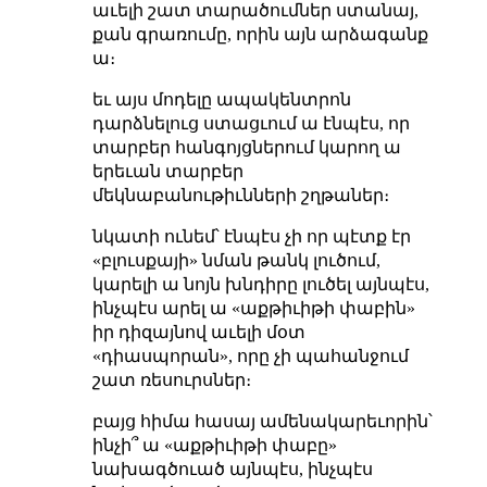
աւելի շատ տարածումներ ստանայ,
քան գրառումը, որին այն արձագանք
ա։
եւ այս մոդելը ապակենտրոն
դարձնելուց ստացւում ա էնպէս, որ
տարբեր հանգոյցներում կարող ա
երեւան տարբեր
մեկնաբանութիւնների շղթաներ։
նկատի ունեմ՝ էնպէս չի որ պէտք էր
«բլուսքայի» նման թանկ լուծում,
կարելի ա նոյն խնդիրը լուծել այնպէս,
ինչպէս արել ա «աքթիւիթի փաբին»
իր դիզայնով աւելի մօտ
«դիասպորան», որը չի պահանջում
շատ ռեսուրսներ։
բայց հիմա հասայ ամենակարեւորին՝
ինչի՞ ա «աքթիւիթի փաբը»
նախագծուած այնպէս, ինչպէս