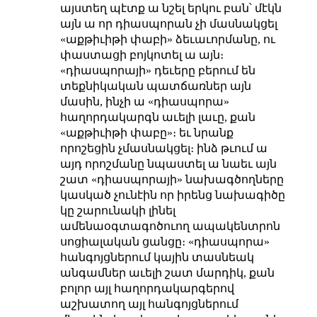
այստեղ պէտք ա նշել երկու բան՝ մէկն
այն ա որ դիասպորան չի մասնակցել
«աքթիւիթի փաբի» ձեւաւորմանը, ու
փաստացի բոյկոտել ա այն։
«դիասպորայի» դեւերը բերում են
տեքնիկական պատճառներ այն
մասին, ինչի ա «դիասպորա»
հաղորդակարգն աւելի լաւը, քան
«աքթիւիթի փաբը»։ եւ նրանք
որոշեցին չմասնակցել։ ինձ թւում ա
այդ որոշմանը նպաստել ա նաեւ այն
շատ «դիասպորայի» նախագծողները
կասկած չունէին որ իրենց նախագիծը
կը շարունակի լինել
ամենաօգտագոծուող ապակենտրոն
սոցիալական ցանցը։ «դիասպորա»
հանգոյցներում կային տասնեակ
անգամներ աւելի շատ մարդիկ, քան
բոլոր այլ հաղորդակարգերով
աշխատող այլ հանգոյցներում