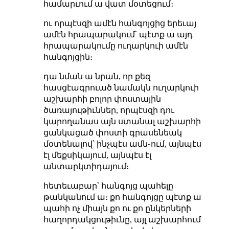
համարւում ա վատ մօտեցում։
ու որպէսզի ամէն հանգոյցից երեւայ
ամէն հրապարակում՝ պէտք ա այդ
հրապարակումը ուղարկուի ամէն
հանգոյցին։
դա նման ա նրան, որ քեզ
հասցէագրուած նամակն ուղարկուի
աշխարհի բոլոր փոստային
ծառայութիւններ, որպէսզի դու
կարողանաս այն ստանալ աշխարհի
ցանկացած փոստի գրասենեակ
մօտենալով՝ ինչպէս ամն֊ում, այնպէս
էլ մեքսիկայում, այնպէս էլ
անտարկտիդայում։
հետեւաբար՝ հանգոյց պահելը
թանկանում ա։ քո հանգոյցը պէտք ա
պահի ոչ միայն քո ու քո ընկերների
հաղորդակցութիւնը, այլ աշխարհում