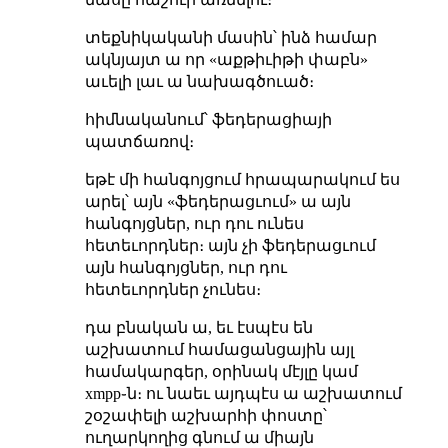
տեքնիկականի մասին՝ ինձ համար
ակնյայտ ա որ «աքթիւիթի փաբն»
աւելի լաւ ա նախագծուած։
հիմնականում՝ ֆեդերացիայի
պատճառով։
եթէ մի հանգոյցում հրապարակում ես
արել՝ այն «ֆեդերացւում» ա այն
հանգոյցներ, ուր դու ունես
հետեւորդներ։ այն չի ֆեդերացւում
այն հանգոյցներ, ուր դու
հետեւորդներ չունես։
դա բնական ա, եւ էսպէս են
աշխատում համացանցային այլ
համակարգեր, օրինակ մէյլը կամ
xmpp֊ն։ ու նաեւ այդպէս ա աշխատում
շօշափելի աշխարհի փոստը՝
ուղարկողից գնում ա միայն