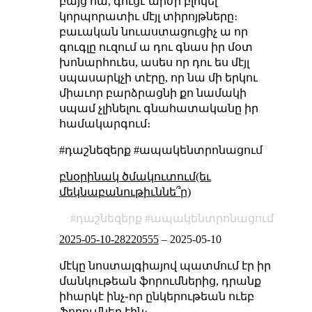
բայց հա, գուցէ արժի բլոկել
կորպորատիւ մէյլ տիրոյթները։
բաւական նուաստացուցիչ ա որ
գուգլը ուզում ա դու գնաս իր մօտ
խոնարհուես, ասես որ դու ես մէյլ
սպասարկչի տէրը, որ նա մի երկու
միաւոր բարձրացնի քո նամակի
սպամ չլինելու գնահատականը իր
համակարգում։
#դաշնեզերք #ապակենտրոնացում
բնօրինակ ծմակուտում(եւ
մեկնաբանութիւննե՞ր)
դաշնեզերք
ապակենտրոնացում
2025-05-10-28220555
–
2025-05-10
մէկը նոստալգիայով պատմում էր իր
մանկութեան ֆորումներից, դրանք
իհարկէ ինչ֊որ ընկերութեան ուեբ
ֆորումներ էին։