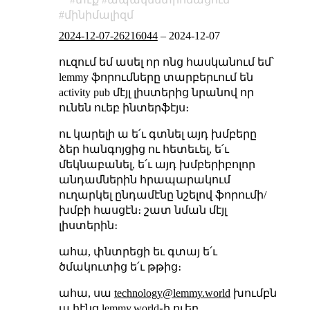
մինիմալիզմ
2024-12-07-26216044
–
2024-12-07
ուզում եմ ասել որ ոնց հասկանում եմ՝
lemmy ֆորումները տարբերւում են
activity pub մէյլ լիստերից նրանով որ
ունեն ուեբ ինտերֆէյս։
ու կարելի ա ե՛ւ գտնել այդ խմբերը
ձեր հանգոյցից ու հետեւել, ե՛ւ
մեկնաբանել, ե՛ւ այդ խմբերիբոլոր
անդամներին հրապարակում
ուղարկել ընդամէնը նշելով ֆորումի/
խմբի հասցէն։ շատ նման մէյլ
լիստերին։
ահա, փնտրեցի եւ գտայ ե՛ւ
ծմակուտից ե՛ւ թթից։
ահա, սա
technology@lemmy.world
խումբն
ա հէնց lemmy.world֊ի ուեբ