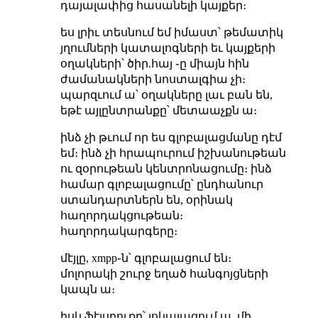
դայալափից հասանելի կայքեր։
ես լրիւ տեսնում եմ իմաստ՝ թեմատիկ
յղումների կատալոգների եւ կայքերի
օղակների՝ ծիր.հայ ֊ը միայն հին
ժամանակների նոստալգիա չի։
պարզւում ա՝ օղակները լաւ բան են,
եթէ այլընտրանքը՝ մետաաչքն ա։
ինձ չի թւում որ ես գլոբալացմանը դէմ
եմ։ ինձ չի հրապուրում իշխանութեան
ու զօրութեան կենտրոնացումը։ ինձ
համար գլոբալացումը՝ ընդհանուր
ստանդարտներն են, օրինակ
հաղորդակցութեան։
հաղորդակարգերը։
մէյլը, xmpp֊ն՝ գլոբալացում են։
մոլորակի շուրջ եղած հանգոյցների
կապն ա։
իսկ ֆէյսբուքը՝ լոկալացում ա, մի