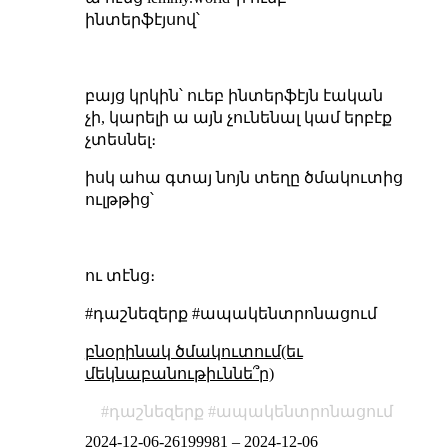
ինտերֆէյսով՝
բայց կրկին՝ ուեբ ինտերֆէյն էական
չի, կարելի ա այն չունենալ կամ երբէք
չտեսնել։
իսկ ահա գտայ նոյն տեղը ծմակուտից
ուլթթից՝
ու տէնց։
#դաշնեզերք #ապակենտրոնացում
բնօրինակ ծմակուտում(եւ
մեկնաբանութիւննե՞ր)
դաշնեզերք
ապակենտրոնացում
2024-12-06-26199981
–
2024-12-06