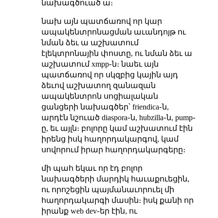
նախագծուած ա։
նախ այն պատճառով որ կար
ապակենտրոնացման աւանդոյթ ու
նման ձեւ ա աշխատում
էլեկտրոնային փոստը, ու նման ձեւ ա
աշխատում xmpp֊ն։ նաեւ այն
պատճառով որ սկզբից կային այդ
ձեւով աշխատող զանազան
ապակենտրոն սոցիալական
ցանցերի նախագծեր՝ friendica֊ն,
արդէն նշուած diaspora֊ն, hubzilla֊ն, pump֊
ը, եւ այլն։ բոլորը կամ աշխատում էին
իրենց իսկ հաղորդակարգով, կամ
սովորում իրար հաղորդակարգերը։
մի պահ եկաւ որ էդ բոլոր
նախագծերի մարդիկ հաւաքուեցին,
ու որոշեցին պայմանաւորուել մի
հաղորդակարգի մասին։ իսկ քանի որ
իրանք web dev֊եր էին, ու