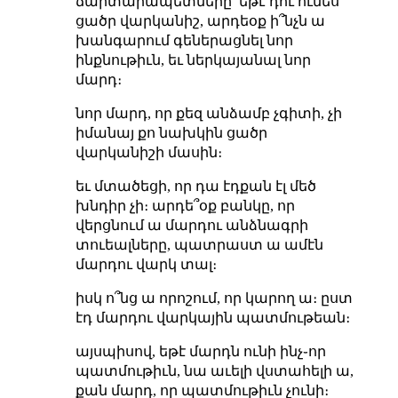
ճարտարապետները՝ եթէ դու ունես
ցածր վարկանիշ, արդեօք ի՞նչն ա
խանգարում գեներացնել նոր
ինքնութիւն, եւ ներկայանալ նոր
մարդ։
նոր մարդ, որ քեզ անձամբ չգիտի, չի
իմանայ քո նախկին ցածր
վարկանիշի մասին։
եւ մտածեցի, որ դա էդքան էլ մեծ
խնդիր չի։ արդե՞օք բանկը, որ
վերցնում ա մարդու անձնագրի
տուեալները, պատրաստ ա ամէն
մարդու վարկ տալ։
իսկ ո՞նց ա որոշում, որ կարող ա։ ըստ
էդ մարդու վարկային պատմութեան։
այսպիսով, եթէ մարդն ունի ինչ֊որ
պատմութիւն, նա աւելի վստահելի ա,
քան մարդ, որ պատմութիւն չունի։