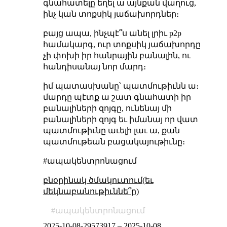
գնահատելը եղել ա այնքան վաղուց,
ինչ կան տոքսիկ յաճախորդներ։
բայց ապա, ինչպէ՞ս անել լրիւ p2p
համակարգ, ուր տոքսիկ յաճախորդը
չի փոխի իր հանրային բանալին, ու
հանդիսանայ նոր մարդ։
իմ պատասխանը՝ պատմութիւնն ա։
մարդը պէտք ա շատ գնահատի իր
բանալիների զոյգը, ունենայ մի
բանալիների զոյգ եւ իմանայ որ վատ
պատմութիւնը աւելի լաւ ա, քան
պատմութեան բացակայութիւնը։
#ապակենտրոնացում
բնօրինակ ծմակուտում(եւ
մեկնաբանութիւննե՞ր)
ապակենտրոնացում
2025-10-08-29573917
–
2025-10-08