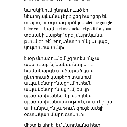
նախկինում ընդունուած էր
նեարդայնանալ երբ քեզ հարցեր են
տալիս, ու օգտագործելով «let me google
it for you» կամ «let me duckduckgo it for you»
տեսակի կայքեր՝ ցրել մարդկանց։
թւում էր թէ՝ թող փնտրի ի՞նչ ա կպել,
կուլտուրա չունի։
էսօր մտածում եմ՝ չգիտես ինչ ա
ասելու աբ֊ն, նաեւ փնտրելու
համակարգն ա վճարած կամ
ընտրուած կայքերի տանում՝
ապակենտրոնացում ուրեմն
ապակենտրոնացում, ես կը
պատասխանեմ, կը վերցնեմ
պատասխանատւութիւն, ու աւելի լաւ
ա՝ հանրային չաթում։ գուցէ աւելի
օգտակար մարդ գտնուի։
միշտ էլ սիրել եմ մարդկանց հետ