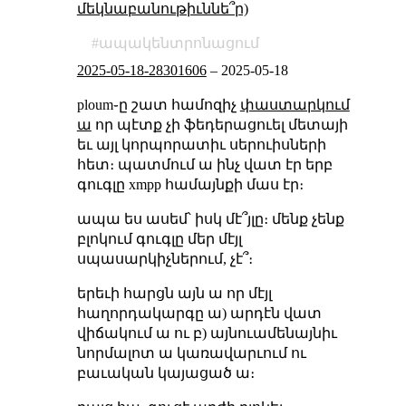
մեկնաբանութիւննե՞ր)
ապակենտրոնացում
2025-05-18-28301606
–
2025-05-18
ploum֊ը շատ համոզիչ
փաստարկում
ա
որ պէտք չի ֆեդերացուել մետայի
եւ այլ կորպորատիւ սերուիսների
հետ։ պատմում ա ինչ վատ էր երբ
գուգլը xmpp համայնքի մաս էր։
ապա ես ասեմ՝ իսկ մէ՞յլը։ մենք չենք
բլոկում գուգլը մեր մէյլ
սպասարկիչներում, չէ՞։
երեւի հարցն այն ա որ մէյլ
հաղորդակարգը ա) արդէն վատ
վիճակում ա ու բ) այնուամենայնիւ
նորմալոտ ա կառավարւում ու
բաւական կայացած ա։