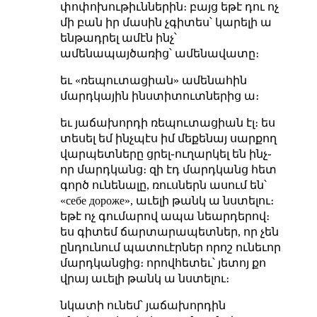
փոփոխութիւններին։ բայց եթէ դու ոչ
մի բան իր մասին չգիտես՝ կարելի ա
ենթադրել ամէն ինչ՝
ամենապայծառից՝ ամենավատը։
եւ «ռեպուտացիան» ամենահին
մարդկային ինստիտուտներից ա։
եւ յաճախորդի ռեպուտացիան էլ։ ես
տեսել եմ ինչպէս իմ մեքենայ սարքող
վարպետները ցրել֊ուղարկել են ինչ֊
որ մարդկանց։ զի էդ մարդկանց հետ
գործ ունենալը, ռուսներն ասում են՝
«себе дороже», աւելի թանկ ա նստելու։
եթէ ոչ գումարով ապա նեարդերով։
ես գիտեմ ճարտարապետներ, որ չեն
ընդունում պատուէրներ որոշ ունեւոր
մարդկանցից։ որովհետեւ՝ յետոյ քո
վրայ աւելի թանկ ա նստելու։
նկատի ունեմ՝ յաճախորդին