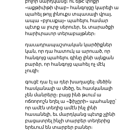
բոլոր մարդկանց։ ու եթէ փոքր
«աքթիւիթի փաբ» հանգոյցը կարելի ա
պահել թոյլ լինուքս տպասալի վրայ,
ապա «բլուսքայ» պահելու համար
պէտք ա լուրջ սերուեր, եւ տարածքի
հարիւրաւոր տերաբայթներ։
դաւադրապաշտական կարծիքներ
կան, որ դա հատուկ ա արուած, որ
հանգոյց պահելու գինը լինի այնքան
բարձր, որ հանգոյց պահել ոչ մէկ
չուզի։
գուցէ դա էլ ա դեր խաղացել։ մեծին
հասկանալի ա մեծը, եւ հասկանալի
չեն մանրերը։ բայց ինձ թւում ա
ոճռորոշն եղել ա «ֆիչըրի» պահանջը՝
որ ամէն տեղից ամէն ինչ լինի
հասանելի, եւ մարդկանց պէտք չլինի
բացատրել ինչի տարբեր տեղերից
երեւում են տարբեր բաներ։