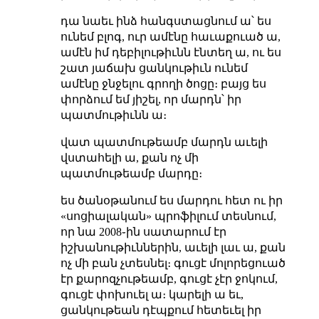
դա նաեւ ինձ հանգստացնում ա՝ ես
ունեմ բլոգ, ուր ամէնը հաւաքուած ա,
ամէն իմ դեբիլութիւնն էնտեղ ա, ու ես
շատ յաճախ ցանկութիւն ունեմ
ամէնը ջնջելու գրողի ծոցը։ բայց ես
փորձում եմ յիշել, որ մարդն՝ իր
պատմութիւնն ա։
վատ պատմութեամբ մարդն աւելի
վստահելի ա, քան ոչ մի
պատմութեամբ մարդը։
ես ծանօթանում ես մարդու հետ ու իր
«սոցիալական» պրոֆիլում տեսնում,
որ նա 2008֊ին սատարում էր
իշխանութիւններին, աւելի լաւ ա, քան
ոչ մի բան չտեսնել։ գուցէ մոլորեցուած
էր քարոզչութեամբ, գուցէ չէր ջոկում,
գուցէ փոխուել ա։ կարելի ա եւ,
ցանկութեան դէպքում հետեւել իր