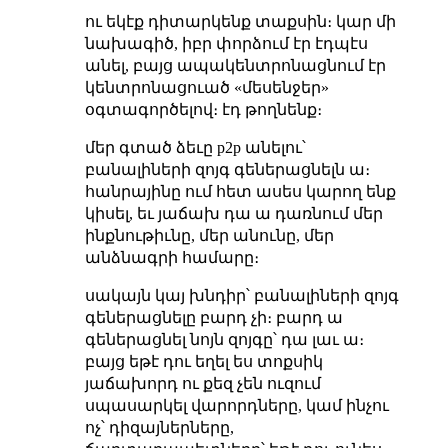
ու եկէք դիտարկենք տաքսին։ կար մի
նախագիծ, իբր փորձում էր էդպէս
անել, բայց ապակենտրոնացնում էր
կենտրոնացուած «մեսենջեր»
օգտագործելով։ էդ թողնենք։
մեր գտած ձեւը p2p անելու՝
բանալիների զոյգ գեներացնելն ա։
հանրայինը ում հետ ասես կարող ենք
կիսել, եւ յաճախ դա ա դառնում մեր
ինքնութիւնը, մեր անունը, մեր
անձնագրի համարը։
սակայն կայ խնդիր՝ բանալիների զոյգ
գեներացնելը բարդ չի։ բարդ ա
գեներացնել նոյն զոյգը՝ դա լաւ ա։
բայց եթէ դու եղել ես տոքսիկ
յաճախորդ ու քեզ չեն ուզում
սպասարկել վարորդները, կամ ինչու
ոչ՝ դիզայներները,