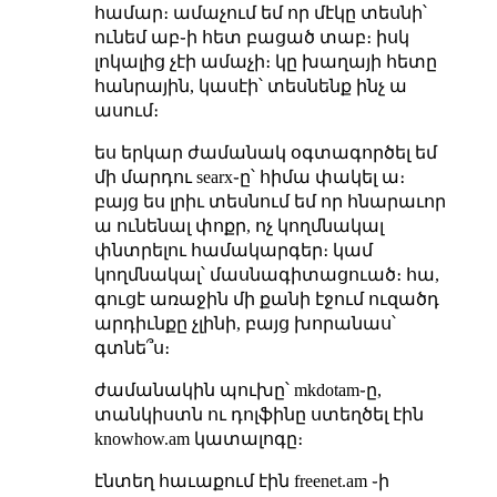
համար։ ամաչում եմ որ մէկը տեսնի՝
ունեմ աբ֊ի հետ բացած տաբ։ իսկ
լոկալից չէի ամաչի։ կը խաղայի հետը
հանրային, կասէի՝ տեսնենք ինչ ա
ասում։
ես երկար ժամանակ օգտագործել եմ
մի մարդու searx֊ը՝ հիմա փակել ա։
բայց ես լրիւ տեսնում եմ որ հնարաւոր
ա ունենալ փոքր, ոչ կողմնակալ
փնտրելու համակարգեր։ կամ
կողմնակալ՝ մասնագիտացուած։ հա,
գուցէ առաջին մի քանի էջում ուզածդ
արդիւնքը չլինի, բայց խորանաս՝
գտնե՞ս։
ժամանակին պուխը՝ mkdotam֊ը,
տանկիստն ու դոլֆինը ստեղծել էին
knowhow.am կատալոգը։
էնտեղ հաւաքում էին freenet.am ֊ի