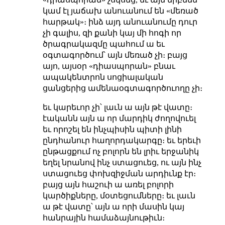
կամ էլ յաճախ անուանում են «մեռած
հարթակ»։ ինձ այդ անուանումը դուր
չի գալիս, զի քանի կայ մի հոգի որ
ծրագրակազմը պահում ա եւ
օգտագործում՝ այն մեռած չի։ բայց
այո, այսօր «դիասպորան» բնաւ
ապակենտրոն սոցիալական
ցանցերից ամենաօգտագործուողը չի։
եւ կարեւոր չի՝ լաւն ա այն թէ վատը։
էականն այն ա որ մարդիկ ժողովուել
եւ որոշել են ինչպիսին պիտի լինի
ընդհանուր հաղորդակարգը։ եւ երեւի
ընթացքում ոչ բոլորն են լրիւ երջանիկ
եղել նրանով ինչ ստացուեց, ու այն ինչ
ստացուեց փոխզիջման արդիւնք էր։
բայց այն հաշուի ա առել բոլորի
կարծիքները, մօտեցումները։ եւ լաւն
ա թէ վատը՝ այն ա որի մասին կայ
հանրային համաձայնութիւն։