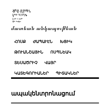
մատեան անկապութեան
ՀՈՍՔ
ԺԱՊԱՒԷՆ
ԽՑԻԿ
ԹՈՒԱՆՇԱՅԻՆ
ՈՍՊՆԵԱԿ
ՏԵՍԱԾՐԻՉ
ՎԱՅՐ
ԿԱՏԵԳՈՐԻԱՆԵՐ
ՊԻՏԱԿՆԵՐ
ապակենտրոնացում