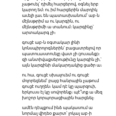
չաթուել՝ դիմել հարցերով, օգնել երբ
կարող եմ։ ու իմ հարցերին մարդիկ
աւելի լաւ են պատասխանում՝ աբ֊ն
մէյնսթրիմ ա ու կարգին, ու
մէյնսթրիմի ա տանում։ կարգինը՝
արտակարգ չի։
գուցէ աբ֊ն օգտակար լինի
կոնսպիրոլոգներին՝ բացատրելով որ
պատուաստուելը վատ չի (յուսանք)։
զի անտիվաքսերութիւնը կարգին չի,՝
այն կարգինի մակարդակից ցածր ա։
ու հա, գուցէ սխալուեմ ու գուցէ
մոլորեցնեմ՝ բայց հանրային չաթում
գուցէ ուղղեն։ կամ դէ կը պարզուի,
երկուսս էլ կը սովորենք։ պէ՞տք ա մեզ
խոշոր կորպորացիային հարցնել։
ամէն դէպքում ինձ պակասում ա
նորմալ վիդեօ քարտ՝ լոկալ աբ֊ի