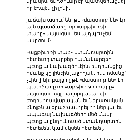
միասին։ եւ դժուար էր պատկերացնել
որ էդպէս չի լինի։
յաճախ ասում են, թէ «մաստոդոնն» էր
այն պատճառը, որ «աքթիւիթի
փաբը» կայացաւ։ ես այդպէս չեմ
կարծում։
«աքթիւիթի փաբ» ստանդարտին
հետեւող տարբեր համակարգեր
պէտք ա նախագծուէին։ եւ դրանցից
ոմանք կը լինէին յաջողակ, իսկ ոմանք՝
չէին լինի։ բայց ոչ թէ «մաստոդոնն» էր
պատճառը որ «աքթիւիթի փաբը»
կայացաւ, այլ հաղորդակարգի
ժողովրդավարական եւ ներառական
բնոյթն ա երաշխաւորել որ ներկայ եւ
ապագայ նախագծերի մեծ մասը
պէտք ա ընդունուած ստանդարտին
հետեւեն։ կամ սկսեն հետեւել։
«դիասպորան» չսկսեց, եւ այն երբեմն