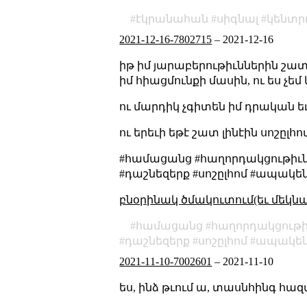
էկրանահան
սիգնալ
կենտր
2021-12-16-7802715
–
2021-12-16
իթ իմ յարաբերութիւններին շատ 
իմ հիացմունքի մասին, ու ես չե
ու մարդիկ չգիտեն իմ դրական ե
ու երեւի եթէ շատ լինէին սոշը
#համացանց #հաղորդակցութիւն 
#դաշնեզերք #սոշըլհոմ #ապակ
բնօրինակ ծմակուտում(եւ մեկն
համացանց
հաղորդակցութի
դաշնեզերք
սոշըլհոմ
ապակեն
2021-11-10-7002601
–
2021-11-10
ես, ինձ թւում ա, տասնհինգ հազ