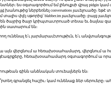
ենտներ։ ես օգտագործում եմ լինուքսի վրայ pidgin կա
oid
խանութից ներբեռնել conversations յաւելուածը։ եթ
ալիս փլէյ սթորից՝ blabber.im յաւելուածը։ բայց յաւե
են ծայրից ծայր կրիպտաւորուած տեսա եւ ձայնա զա
ին սատարում են։
արող ունենալ ե՛ւ յարմարաւէտութիւն, ե՛ւ անվտանգութ
պա այն վերցնում ա հեռախօսահամարդ, վերցնում ա 
ցէագրքերը, հեռախօսահամարդ օգտագործում ա որպէս
տութեան գինն անձնական տուեալներն են։
՞րտեղ գրանցել հաշիւ։ կամ ունենաք ձեր սերուերը։ ահ