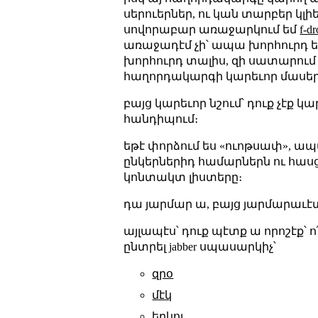
սերուերներ, ու կան տարբեր կլի
սովորաբար առաջարկում եմ
f-dr
առաջադէմ չի՝ ապա խորհուրդ եմ տ
խորհուրդ տալիս, զի սատարում 
հաղորդակարգի կարեւոր մասեր
բայց կարեւոր նշում՝ դուք չէք կ
հանդիպում։
եթէ փորձում ես «ուոթսափ», ա
ընկերներիդ համարներն ու հաս
կոնտակտ լիստերը։
դա յարմար ա, բայց յարմարաւէ
այլապէս՝ դուք պէտք ա որոշէք՝ ո
ընտրել jabber սպասարկիչ՝
զրօ
մէկ
երկու