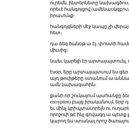
ուրեմն, ինտերնետը նախագծուա
որեւէ հանգոյցով (ամենասկզբու
իրաւունք։
հանգոյցների մէջ կապը չի վերա
հետ։
դա ձեզ ծանօթ ա էլ․ փոստի համակ
միւսից։
նաեւ կարելի էր արտայայտուել, ո
էսօր, երբ արտայայտւում ես գեր
այդ թուիթերը ստանում ա աննա
ամն նախագահին։
քանի որ շուկայում պահանջը ձեւ
encryption) բայց իրականում, 
եւ մինչ կրիպտաւորելն ու ուղար
որոշուի թէ ինչ գովազդ ա պէտք 
կարող ես ստանալ որոշ ծառայութ