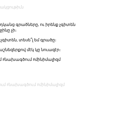
ակցութիւն
րդկանց գրածները, ու իրենք չգիտեն
ինը չի։
չգիտեն, տեսե՞լ եմ գրածը։
շնեզերքով մէկ կը նուազէր։
մ #նախագծում #մինիմալիզմ
ում
նախագծում
մինիմալիզմ