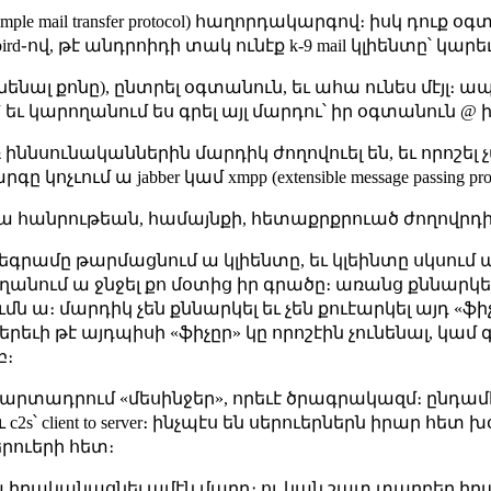
ple mail transfer protocol) հաղորդակարգով։ իսկ դուք օգ
underbird֊ով, թէ անդրոիդի տակ ունէք k-9 mail կլիենտը՝ կարե
ենալ քոնը), ընտրել օգտանուն, եւ ահա ունես մէյլ։ ա
 եւ կարողանում ես գրել այլ մարդու՝ իր օգտանուն @ 
 իննսունականներին մարդիկ ժողովուել են, եւ որոշել
չւում ա jabber կամ xmpp (extensible message passing prot
հանրութեան, համայնքի, հետաքրքրուած ժողովրդի՝
լեգրամը թարմացնում ա կլիենտը, եւ կլեինտը սկսում
անում ա ջնջել քո մօտից իր գրածը։ առանց քննարկել
մն ա։ մարդիկ չեն քննարկել եւ չեն քուէարկել այդ «ֆ
 երեւի թէ այդպիսի «ֆիչըր» կը որոշէին չունենալ, կամ գ
բ։
ում, արտադրում «մեսինջեր», որեւէ ծրագրակազմ։ ընդ
 ու c2s՝ client to server։ ինչպէս են սերուերներն իրար հե
երուերի հետ։
ա իրականացնել ամէն մարդ։ ու կան շատ տարբեր ի