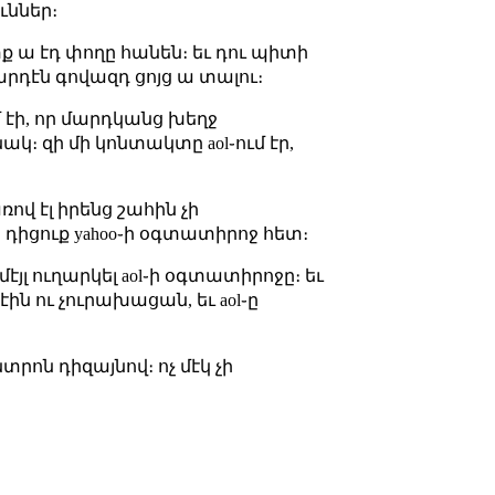
ւններ։
տք ա էդ փողը հանեն։ եւ դու պիտի
արդէն գովազդ ցոյց ա տալու։
էի, որ մարդկանց խեղջ
անակ։ զի մի կոնտակտը aol֊ում էր,
վ էլ իրենց շահին չի
 դիցուք yahoo֊ի օգտատիրոջ հետ։
 մէյլ ուղարկել aol֊ի օգտատիրոջը։ եւ
ին ու չուրախացան, եւ aol֊ը
տրոն դիզայնով։ ոչ մէկ չի