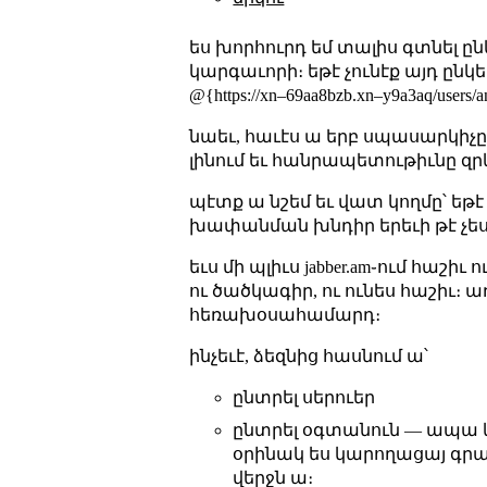
ես խորհուրդ եմ տալիս գտնել ըն
կարգաւորի։ եթէ չունէք այդ ըն
@{https://xn–69aa8bzb.xn–y9a3aq/us
նաեւ, հաւէս ա երբ սպասարկիչը 
լինում եւ հանրապետութիւնը զր
պէտք ա նշեմ եւ վատ կողմը՝ եթէ
խափանման խնդիր երեւի թէ չես 
եւս մի պլիւս jabber.am֊ում հաշի
ու ծածկագիր, ու ունես հաշիւ։
հեռախօսահամարդ։
ինչեւէ, ձեզնից հասնում ա՝
ընտրել սերուեր
ընտրել օգտանուն — ապա կո
օրինակ ես կարողացայ գրա
վերջն ա։