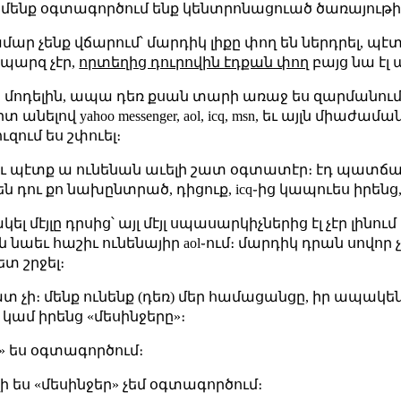
ր մենք օգտագործում ենք կենտրոնացուած ծառայութի
մար չենք վճարում՝ մարդիկ լիքը փող են ներդրել, պէ
պարզ չէր,
որտեղից դուրովին էդքան փող
բայց նա էլ 
ոդելին, ապա դեռ քսան տարի առաջ ես զարմանում 
անելով yahoo messenger, aol, icq, msn, եւ այլն միաժամ
ուզում ես շփուել։
ւ պէտք ա ունենան աւելի շատ օգտատէր։ էդ պատճառո
ու քո նախընտրած, դիցուք, icq֊ից կապուես իրենց,
լ մէյլը դրսից՝ այլ մէյլ սպասարկիչներից էլ չէր լինում
աեւ հաշիւ ունենայիր aol֊ում։ մարդիկ դրան սովոր չէ
տ շրջել։
ատ չի։ մենք ունենք (դեռ) մեր համացանցը, իր ապակեն
կամ իրենց «մեսինջերը»։
ր» ես օգտագործում։
 ես «մեսինջեր» չեմ օգտագործում։