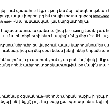
կեր, ում վստահում էք, ու թող նա ձեր ախպերութեան
կերոջը, ապա խորհուրդ եմ տալիս օգտագործել
https://ja
ers/antranigv}֊ն ա ու բաւական լաւ կարգաւորել ա։
հայաստանում ա գտնւում (իսկ jabber.am֊ը էստեղ ա)
կւում ա ինտերնետի հետ կապից՝ մենք մեր մէջ մէկ ա 
 դրսում սերուեր ես վարձում, ապա կարողանում ես վ
ունենայ, իսկ այ մեզ մօտ նման խնդիրներ երբեմն առ
ւ ունենալու՝ այն չի պահանջում ոչ մի բան, նոյնիսկ իմ
 առանց որեւէ աւելորդ տեղեկատւութիւն քո մասին տա
ւնենաք օգտանուն@սերուեր.միբան հաշիւ։ ի դէպ, հայ
ինքը@չոլ.հայ
նցել ինձ՝
բայց չեմ օգտագործում, զի հի