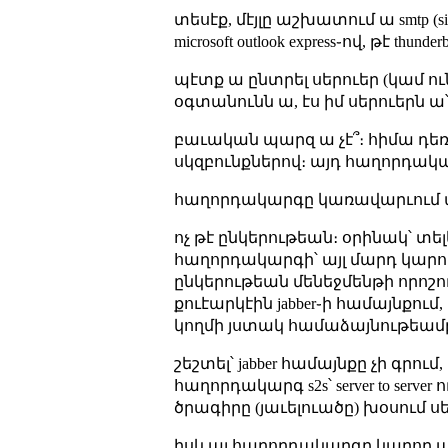
տեսէք, մէյլը աշխատում ա smtp (sim
microsoft outlook express֊ով, թէ th
պէտք ա ընտրել սերուեր (կամ ուն
օգտանունն ա, էս իմ սերուերն ա՝
բաւական պարզ ա չէ՞։ հիմա դեռ
սկզբունքներով։ այդ հաղորդակարգը կո
հաղորդակարգը կառավարւում ա 
ոչ թէ ընկերութեան։ օրինակ՝ տե
հաղորդակարգի՝ այլ մարդ կարող
ընկերութեան մենեջմենթի որոշու
քուէարկէին jabber֊ի համայնքում,
կողմի յստակ համաձայնութեամ
շեշտել՝ jabber համայնքը չի գր
հաղորդակարգ s2s՝ server to server
ծրագիրը (յաւելուածը) խօսում ս
իսկ այ հաղորդակարգը կարող 