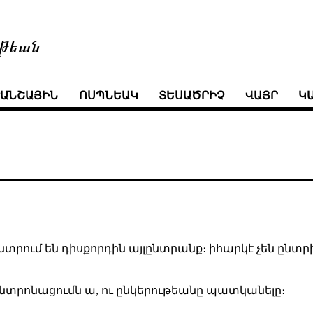
թեան
ՒԱՆՇԱՅԻՆ
ՈՍՊՆԵԱԿ
ՏԵՍԱԾՐԻՉ
ՎԱՅՐ
Կ
նտրում են դիսքորդին այլընտրանք։ իհարկէ չեն ընտր
ենտրոնացումն ա, ու ընկերութեանը պատկանելը։