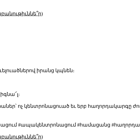
աբանութիւննե՞ր)
աւելուածներով իրանց կպնեն։
սիգնա՜լ։
աներ՝ ոչ կենտրոնացուած եւ երբ հաղորդակարգը 
նացում #ապակենտրոնացում #համացանց #հաղորդա
աբանութիւննե՞ր)