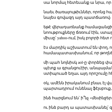
սա նորմալ հետեւանք ա նրա, ո
նաեւ ծառայութիւններ, որոնց հա
նայես գովազդ այդ պատճառով։ 
եթէ վերադառնանք համացանցի մ
նոութբուքները ճռռում էին, ստարտ 
միւսը՝ yahoo֊ում, իսկ բոլորի հետ 
էս մարդիկ աշխատում են փող, ո
համապատասխանում, որ թողնեն դ
մի պահ նոյնիսկ aol֊ը փորձեց փակե
պէտք ա գրանցուէիր, անպայման ն
ստիպուած եղաւ այդ որոշումը հե
օկ, ամէնն իրականում բնաւ էլ վ
պարտադրում ունենալ ֆէյսբուք, 
ինձ հարցնում են՝ ի՞նչ «մեսինջե
ու ինձ բարդ ա պատասխանել՝ զի