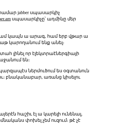
 համար jabber սպասարկիչ
bber.am
սպասարկիչը՝ ադմինը մեր
, համ կապն ա արագ, համ երբ վթար ա
չաթ կարողանում ենք անել։
ստահ լինել որ էլեկտրաէներգիայի
աջանում են։
էյլ։ պարզապէս ներմուծում ես օգտանուն
լու։ բնականաբար, առանց կիսելու
երէն հաշիւ էլ ա կարելի ունենալ,
մնականս փոխել չեմ ուզում։ թէ չէ