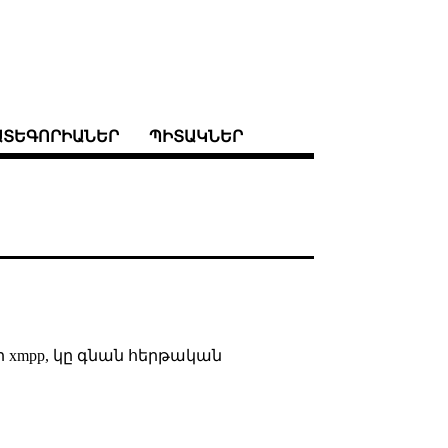
ԱՏԵԳՈՐԻԱՆԵՐ
ՊԻՏԱԿՆԵՐ
ի xmpp, կը գնան հերթական