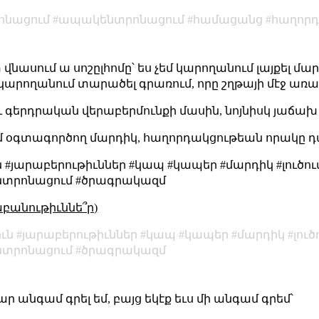
ոնացում
ապակենտրոնացում
համացանց
հաղորդ
վնասում ա սոշըլհոմը՝ ես չեմ կարողանում լայքել մա
մ կարողանում տարածել գրառում, որը շղթայի մէջ առաջ
ւ գերդրական վերաբերմունքի մասին, նոյնիսկ յաճախ 
լհոմ օգտագործող մարդիկ, հաղորդակցութեան որակը դա
#յարաբերութիւններ #կապ #կապեր #մարդիկ #լուծու
ենտրոնացում #ծրագրակազմ
աբանութիւննե՞ր)
ւն
յարաբերութիւններ
կապ
կապեր
մարդիկ
լուծ
տրոնացում
ծրագրակազմ
ար անգամ գրել եմ, բայց եկէք եւս մի անգամ գրեմ՝