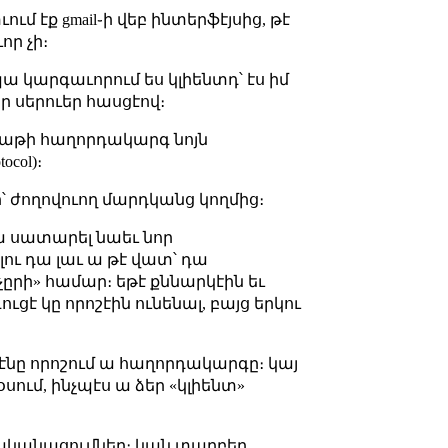
տւում էք gmail֊ի վեբ ինտերֆէյսից, թէ
ւոր չի։
պա կարգաւորում ես կլիենտդ՝ էս իմ
իր սերուեր հասցէով։
 չաթի հաղորդակարգ նոյն
ocol)։
 ժողովուող մարդկանց կողմից։
 ա սատարել նաեւ նոր
ու դա լաւ ա թէ վատ՝ դա
իչըրի» համար։ եթէ քննարկէին եւ
ուցէ կը որոշէին ունենալ, բայց երկու
ամէնը որոշում ա հաղորդակարգը։ կայ
տ խօսում, ինչպէս ա ձեր «կլիենտ»
րականացումներ։ կան տարբեր