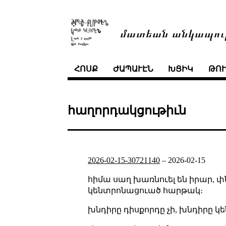
մատեան անկապու
ՀՈՍՔ
ԺԱՊԱՒԷՆ
ԽՑԻԿ
ԹՈ
հաղորդակցութիւն
2026-02-15-30721140
–
2026-02-15
հիմա սաղ խառնուել են իրար, փ
կենտրոնացուած հարթակ։
խնդիրը դիսքորդը չի, խնդիրը կ