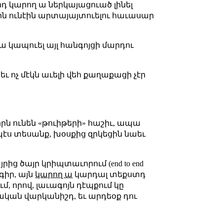
 կարող ա ներկայացուած լինել
որն ունէին արտայայտուելու հաւասար
ա կապուել այլ հանգոյցի մարդու
 եւ ոչ մէկն աւելի վեհ քաղաքացի չէր
որն ունեն «թուիթերի» հաշիւ, ապա
պէս տեսանք, խօսքից զրկեցին նաեւ
ից ծայր կրիպտաւորում (end to end
գիր, այն
կարող ա
կարդալ տեքստդ
մ, որով, լաւագոյն դէպքում կը
լական վարկանիշդ, եւ արդեօք դու