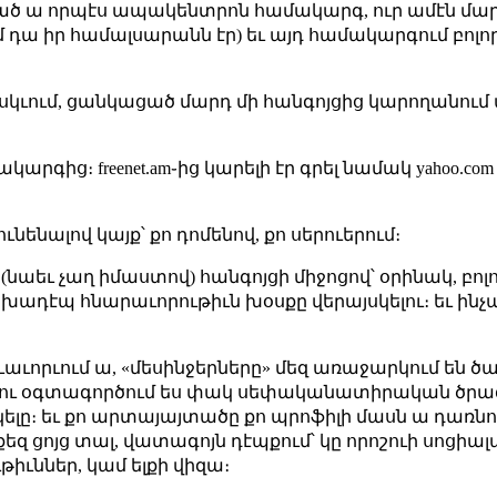
ծ ա որպէս ապակենտրոն համակարգ, ուր ամէն մարդ
մ դա իր համալսարանն էր) եւ այդ համակարգում բոլ
յսկւում, ցանկացած մարդ մի հանգոյցից կարողանում 
արգից։ freenet.am֊ից կարելի էր գրել նամակ yahoo.com
ւնենալով կայք՝ քո դոմենով, քո սերուերում։
 (նաեւ չաղ իմաստով) հանգոյցի միջոցով՝ օրինակ, բոլ
խադէպ հնարաւորութիւն խօսքը վերայսկելու։ եւ ինչ
աւորւում ա, «մեսինջերները» մեզ առաջարկում են ծայր
երբ դու օգտագործում ես փակ սեփականատիրական ծրա
կելը։ եւ քո արտայայտածը քո պրոֆիլի մասն ա դառնու
քեզ ցոյց տալ, վատագոյն դէպքում՝ կը որոշուի սոցիա
իւններ, կամ ելքի վիզա։