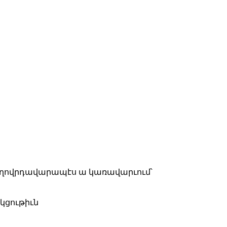
ժողովրդավարապէս ա կառավարւում՝
կցութիւն