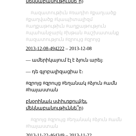
մեկնաբանութիւննե՞ր)
ազատութիւն
ռադիո
քաղւածք
քաղվածք
կապիտալիզմ
աղքաթութիւն
աղքաթություն
պահանջարկ
խթան
աշխատանք
ազատություն
զրույց
զրոյց
2013-12-08-494222
–
2013-12-08
— ամերիկայում էլ է ձյուն արել։
— դե գլոբալիզացիա է։
#զրոյց #զրույց #եղանակ #ձյուն #ամն
#հայաստան
բնօրինակ սփիւռքում(եւ
մեկնաբանութիւննե՞ր)
զրոյց
զրույց
եղանակ
ձյուն
ամն
հայաստան
2013-11-22-464349
–
2013-11-22