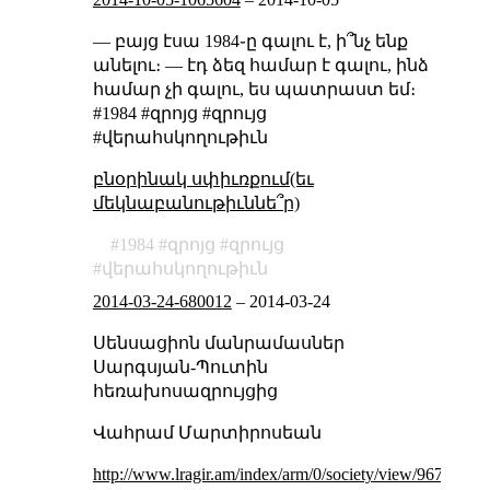
— բայց էսա 1984֊ը գալու է, ի՞նչ ենք
անելու։ — էդ ձեզ համար է գալու, ինձ
համար չի գալու, ես պատրաստ եմ։
#1984 #զրոյց #զրույց
#վերահսկողութիւն
բնօրինակ սփիւռքում(եւ
մեկնաբանութիւննե՞ր)
1984
զրոյց
զրույց
վերահսկողութիւն
2014-03-24-680012
–
2014-03-24
Սենսացիոն մանրամասներ
Սարգսյան-Պուտին
հեռախոսազրույցից
Վահրամ Մարտիրոսեան
http://www.lragir.am/index/arm/0/society/view/96711