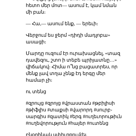
հետո մեր մոտ— ասում է, կամ նման
մի բան։
— Հա,— ասում ենք, — երեւի։
Վերջում ես ջերմ «դիդի մադլոբա»
ասացի։
Մարդը ուզում էր ուրախացնել, «տազ
դավեզու, շտո ի տեբե պրիյատնը…»
վիճակով։ Հիմա ո՞նց բացատրես, որ
մենք լավ տղա չենք
էդ երգը մեր
համար չի։
ու տենց
#զրույց #զրոյց #վրաստան #թբիլիսի
#թիֆլիս #տաքսի #վարորդ #սուրբ֊
սարգիս #զատիկ #երգ #ուղեւորութիւն
#ուղեվորություն #հայեր #ուտենց
բնօրինակ սփիւռքում(եւ