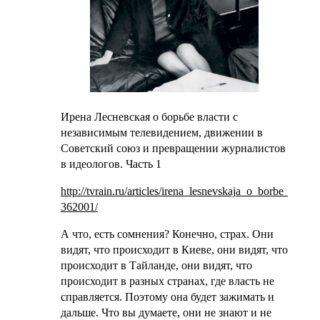
Ирена Лесневская о борьбе власти с
независимым телевидением, движении в
Советский союз и превращении журналистов
в идеологов. Часть 1
http://tvrain.ru/articles/irena_lesnevskaja_o_borbe_vla
362001/
А что, есть сомнения? Конечно, страх. Они
видят, что происходит в Киеве, они видят, что
происходит в Тайланде, они видят, что
происходит в разных странах, где власть не
справляется. Поэтому она будет зажимать и
дальше. Что вы думаете, они не знают и не