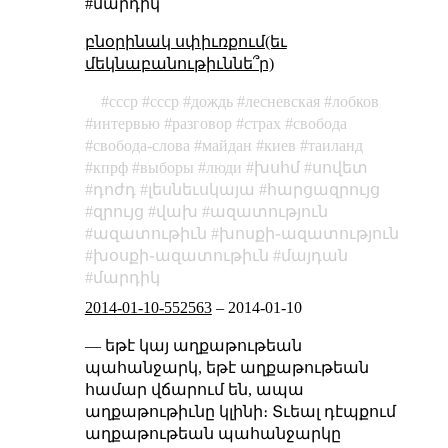
#մարդիկ
բնօրինակ սփիւռքում(եւ
մեկնաբանութիւննե՞ր)
cccp
ссср
дождь
лесневская
лобков
интервью
разговор
страх
свобода
свобода-слова
майдан
киев
таиланд
кпрф
выборы
люди
խսհմ
սովետ
դոժդ
լեսնեւսկայա
հարցազրույց
զրույց
վախ
ազատություն
ազատութիւն
խոսքի֊ազատություն
խօսքի֊ազատութիւն
մայդան
մարդիկ
2014-01-10-552563
–
2014-01-10
— եթէ կայ աղքաթութեան
պահանջարկ, եթէ աղքաթութեան
համար վճարում են, ապա
աղքաթութիւնը կլինի։ Տւեալ դէպքում
աղքաթութեան պահանջարկը