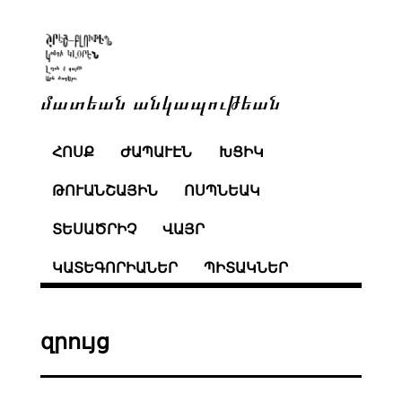
մատեան անկապութեան
ՀՈՍՔ
ԺԱՊԱՒԷՆ
ԽՑԻԿ
ԹՈՒԱՆՇԱՅԻՆ
ՈՍՊՆԵԱԿ
ՏԵՍԱԾՐԻՉ
ՎԱՅՐ
ԿԱՏԵԳՈՐԻԱՆԵՐ
ՊԻՏԱԿՆԵՐ
զրույց