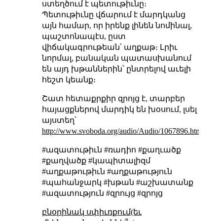
ստեղծում է պետութիւնը։
Պետութիւնը վճարում է մարդկանց
այն համար, որ իրենք լինեն նոմինալ,
պաշտոնապէս, ըստ
վիճակագրութեան՝ աղքաթ։ Լրիւ
նորմալ, բանական պատասխանում
են այդ խթաններին՝ ընտրելով աւելի
հեշտ կեանք։
Շատ հետաքրքիր զրոյց է, տարբեր
հայացքներով մարդիկ են խօսում, լսել
այստեղ՝
http://www.svoboda.org/audio/Audio/1067896.html
#ազատութիւն #ռադիո #քաղւածք
#քաղվածք #կապիտալիզմ
#աղքաթութիւն #աղքաթություն
#պահանջարկ #խթան #աշխատանք
#ազատություն #զրույց #զրոյց
բնօրինակ սփիւռքում(եւ