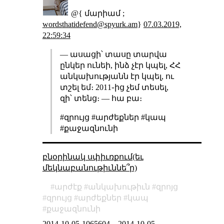
@{ մարիամ ;
wordsthatidefend@spyurk.am
}
07.03.2019,
22:59:34
― ասացի՝ տասը տարվա
ընկեր ունեի, ինձ չէր կպել, ՀՀ
անկախությանն էր կպել, ու
տշել եմ։ 2011֊ից չեմ տեսել,
զի՝ տենց։ ― հա բա։
#զրույց #արժեքներ #կապ
#քաջազնունի
բնօրինակ սփիւռքում(եւ
մեկնաբանութիւննե՞ր)
արժէք
անկախութիւն
զրոյց
զրույց
արժեքներ
կապ
քաջազնունի
2014-10-05-1065604
–
2014-10-05