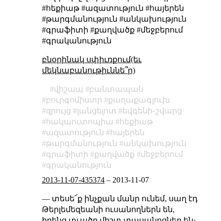
#հեքիաթ #ազատություն #հայերեն
#թարգմանություն #անկախություն
#գրաֆիտի #քաղվածք #մեջբերում
#գրականություն
բնօրինակ սփիւռքում(եւ
մեկնաբանութիւննե՞ր)
վիշապ
բանտապան
բուրգոմիստր
քաղաքագլուխ
զրույց
լանցելոտ
եվգենի֊շվարց
հակաուտոպիա
հեքիաթ
ազատություն
հայերեն
թարգմանություն
անկախություն
գրաֆիտի
քաղվածք
մեջբերում
գրականություն
2013-11-07-435374
–
2013-11-07
— տեսե՜ք ինչքան մանր ունեմ, սաղ էդ
Թերլեմեզեանի ուսանողներն են,
իրենց տւածը միշտ տասանոցներ են։