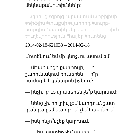
մեկնաբանութիւննե՞ր)
զրույց
զրոյց
վրաստան
թբիլիսի
թիֆլիս
տաքսի
վարորդ
սուրբ֊
սարգիս
զատիկ
երգ
ուղեւորութիւն
ուղեվորություն
հայեր
ուտենց
2014-02-18-621033
–
2014-02-18
Մոտենում եմ մի կնոջ, ու ասում եմ՝
— մէ առ վիցի քարթուլի, — ու
շարունակում ռուսերեն — ո՞ր
համարն է կենտրոն իջնում։
— ինչի, դուք վրացերեն չե՞ք կարդում։
— նենց չի, որ լրիվ չեմ կարդում, շատ
դանդաղ եմ կարդում, չեմ հասցնում
— իսկ ինչո՞ւ չեք կարդում։
— … ես այստեղ չեմ ապրում