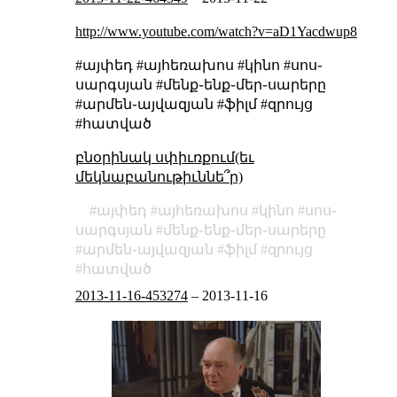
http://www.youtube.com/watch?v=aD1Yacdwup8
#այփեդ #այհեռախոս #կինո #սոս֊
սարգսյան #մենք֊ենք֊մեր֊սարերը
#արմեն֊այվազյան #ֆիլմ #զրույց
#հատված
բնօրինակ սփիւռքում(եւ
մեկնաբանութիւննե՞ր)
այփեդ
այհեռախոս
կինո
սոս֊
սարգսյան
մենք֊ենք֊մեր֊սարերը
արմեն֊այվազյան
ֆիլմ
զրույց
հատված
2013-11-16-453274
–
2013-11-16