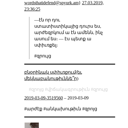
wordsthatidefend@spyurk.am
}
27.03.2019,
23:36:25
―էն որ դու
ստատիստիկայից դուրս ես,
արժեզրկում ա էն ամենն, ինչ
ասում ես։ ― էս պետք ա
սփիւռքել։
#զրույց
բնօրինակ սփիւռքում(եւ
մեկնաբանութիւննե՞ր)
զրոյց
վիճակագրութիւն
զրույց
2019-03-09-3519560
–
2019-03-09
#արժէք #անկախութիւն #զրոյց