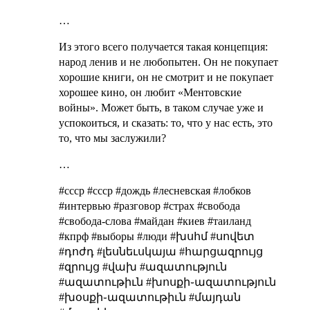
…
Из этого всего получается такая концепция:
народ ленив и не любопытен. Он не покупает
хорошие книги, он не смотрит и не покупает
хорошее кино, он любит «Ментовские
войны». Может быть, в таком случае уже и
успокоиться, и сказать: то, что у нас есть, это
то, что мы заслужили?
…
#cccp #ссср #дождь #лесневская #лобков
#интервью #разговор #страх #свобода
#свобода-слова #майдан #киев #таиланд
#кпрф #выборы #люди #խսհմ #սովետ
#դոժդ #լեսնեւսկայա #հարցազրույց
#զրույց #վախ #ազատություն
#ազատութիւն #խոսքի֊ազատություն
#խօսքի֊ազատութիւն #մայդան