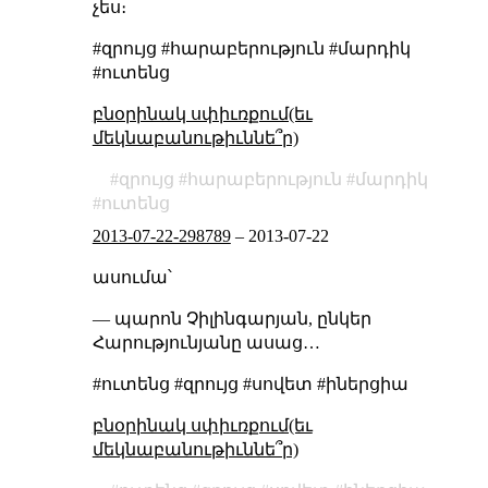
չես։
#զրույց #հարաբերություն #մարդիկ
#ուտենց
բնօրինակ սփիւռքում(եւ
մեկնաբանութիւննե՞ր)
զրույց
հարաբերություն
մարդիկ
ուտենց
2013-07-22-298789
–
2013-07-22
ասումա՝
— պարոն Չիլինգարյան, ընկեր
Հարությունյանը ասաց…
#ուտենց #զրույց #սովետ #իներցիա
բնօրինակ սփիւռքում(եւ
մեկնաբանութիւննե՞ր)