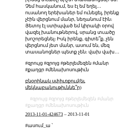
Չեմ հասկանում, ես էլ եմ եղել…
ուսանող երեխաներ եմ ունեցել, իրենք
չէին վերցնում մանր, նեղանում էին։
Յետոյ էլ ստիպված եմ կիրակի օրով
վազել խանութներով, սրանց տւածը
խոշորեցնել։ Իսկ իրենք, գիտե՞ք, չեն
վերցնում յետ մանր, ասում են, մեզ
տասանոցներ պետք չեն։ վախ վախ…
#զրույց #զրոյց #թերլեմեզեն #մանր
#քաղցր #մենախոսութիւն
բնօրինակ սփիւռքում(եւ
մեկնաբանութիւննե՞ր)
զրույց
զրոյց
թերլեմեզեն
մանր
քաղցր
մենախոսութիւն
2013-11-01-424673
–
2013-11-01
#ասում_ա ՝