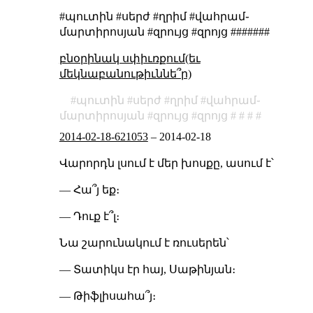
#պուտին #սերժ #ղրիմ #վահրամ֊
մարտիրոսյան #զրույց #զրոյց #######
բնօրինակ սփիւռքում(եւ
մեկնաբանութիւննե՞ր)
պուտին
սերժ
ղրիմ
վահրամ֊
մարտիրոսյան
զրույց
զրոյց
2014-02-18-621053
–
2014-02-18
Վարորդն լսում է մեր խոսքը, ասում է՝
— Հա՞յ եք։
— Դուք է՞լ։
Նա շարունակում է ռուսերեն՝
— Տատիկս էր հայ, Սաթինյան։
— Թիֆլիսահա՞յ։