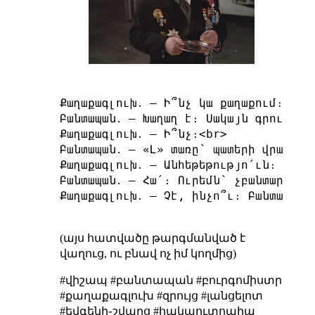
Քաղաքագլուխ․ — Ի՞նչ կա քաղաքում։<br>

Բանտապան․ — Խաղաղ է։ Սակայն գրում են։
Քաղաքագլուխ․ — Ի՞նչ։<br>

Բանտապան․ — «Լ» տառը՝ պատերի վրա։ Դա 
Քաղաքագլուխ․ — Անհեթեթությո՛ւն։ «Լ» 
Բանտապան․ — Հա՛։ Ուրեմն՝ չբանտարկե՞մ 
Քաղաքագլուխ․ — Չէ, ինչո՞ւ։ Բանտարկի՛ր
(այս հատվածը թարգմանված է
վաղուց, ու բնավ ոչ իմ կողմից)
#վիշապ #բանտապան #բուրգոմիստր
#քաղաքագլուխ #զրույց #լանցելոտ
#եվգենի֊շվարց #հակաուտոպիա