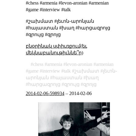
#chess #armenia #levon-aronian #armenian
#game #interview #talk
#շախմատ #լեւոն֊արոնյան
#հայաստան #խաղ #հարցազրոյց
#զրույց #զրոյց
բնօրինակ սփիւռքում(եւ
մեկնաբանութիւննե՞ր)
chess
armenia
levon-aronian
armenian
game
interview
talk
շախմատ
լեւոն֊
արոնյան
հայաստան
խաղ
հարցազրոյց
զրույց
զրոյց
2014-02-06-598934
–
2014-02-06