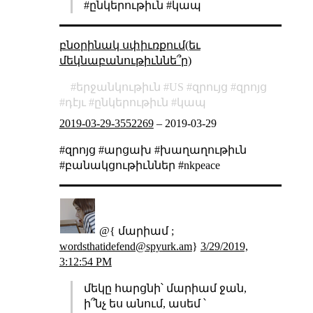
#ընկերութիւն #կապ
բնօրինակ սփիւռքում(եւ
մեկնաբանութիւննե՞ր)
երջանկութիւն
US
զրույց
զրոյց
դէյւ
ընկերութիւն
կապ
2019-03-29-3552269
–
2019-03-29
#զրոյց #արցախ #խաղաղութիւն
#բանակցութիւններ #nkpeace
@{ մարիամ ;
wordsthatidefend@spyurk.am
}
3/29/2019,
3:12:54 PM
մեկը հարցնի՝ մարիամ ջան,
ի՞նչ ես անում, ասեմ ՝