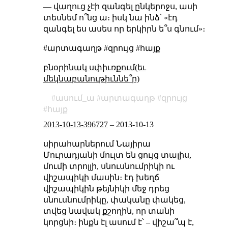
— վաղուց չէի զանգել ընկերոջս, ասի
տեսնեմ ո՞նց ա։ իսկ նա ինձ՝ «էդ
զանգել ես ասես որ երկիրն ե՞ս գնում»։
#արտագաղթ #զրույց #հայք
բնօրինակ սփիւռքում(եւ
մեկնաբանութիւննե՞ր)
ասում_ա
արտագաղթ
զրույց
հայք
2013-10-13-396727
–
2013-10-13
սիրահարներում Նայիրա
Մուրադյանի մուլտ են ցույց տալիս,
մումի տրոլլի, սնուսնումրիկի ու
վիշապիկի մասին։ էդ խեղճ
վիշապիկին թեյնիկի մեջ դրեց
սնուսնումրիկը, փականը փակեց,
տվեց նավակ քշողին, որ տանի
կորցնի։ ինքն էլ ասում է՝ – վիշա՞պ է,