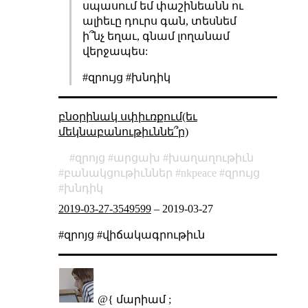
սպասում եմ փաշինեանն ու
ալիեւը դուրս գան, տեսնեմ
ի՞նչ եղաւ, գնամ լողանամ
վերջապես:
#զրույց #խնդիկ
բնօրինակ սփիւռքում(եւ
մեկնաբանութիւննե՞ր)
զրոյց
արցախ
խաղաղութիւն
բանակցութիւններ
nkpeace
զրույց
խնդիկ
2019-03-27-3549599
–
2019-03-27
#զրոյց #վիճակագրութիւն
@{ մարիամ ;