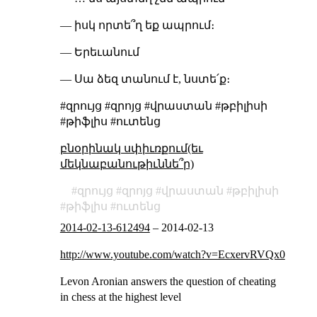
— իսկ որտե՞ղ եք ապրում։
— Երեւանում
— Սա ձեզ տանում է, նստե՛ք։
#զրույց #զրոյց #վրաստան #թբիլիսի
#թիֆլիս #ուտենց
բնօրինակ սփիւռքում(եւ
մեկնաբանութիւննե՞ր)
զրույց
զրոյց
վրաստան
թբիլիսի
թիֆլիս
ուտենց
2014-02-13-612494
–
2014-02-13
http://www.youtube.com/watch?v=EcxervRVQx0
Levon Aronian answers the question of cheating
in chess at the highest level