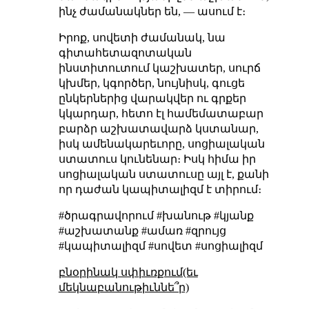
ինչ ժամանակներ են, — ասում է։
Իրոք, սովետի ժամանակ, նա
գիտահետազոտական
ինստիտուտում կաշխատեր, սուրճ
կխմեր, կգործեր, նույնիսկ, գուցե
ընկերներից վարակվեր ու գրքեր
կկարդար, հետո էլ համեմատաբար
բարձր աշխատավարձ կստանար,
իսկ ամենակարեւորը, սոցիալական
ստատուս կունենար։ Իսկ հիմա իր
սոցիալական ստատուսը այլ է, քանի
որ դաժան կապիտալիզմ է տիրում։
#ծրագրավորում #խանութ #կյանք
#աշխատանք #ամառ #զրույց
#կապիտալիզմ #սովետ #սոցիալիզմ
բնօրինակ սփիւռքում(եւ
մեկնաբանութիւննե՞ր)