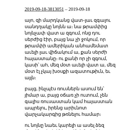
2019-09-18-3813051
–
2019-09-18
այո, զի մարդկանց վատ֊լաւ զգալու
սանդղակը նոյնն ա։ նա թրամփից
նոյնչափ վատ ա զգում, ոնց դու
սերժից էիր, բայց նա չի ջոկում, որ
թրամփի ամերիկան անհամեմատ
աւելի լաւ վիճակում ա, քան սերժի
հայաստանը։ ու քանի որ չի զգում,
կասի՝ ահ, մեզ մօտ աւելի վատ ա, մեզ
մօտ էլ չկայ խօսքի ազատութիւն, եւ
այլն։
բայց, ինչպէս ռուսներն ասում են՝
յիմար ա, բայց օճառ չի ուտում, չեն
գալիս ռուսաստան կամ հայաստան
ապրելու, իրենց արիւնոտ
վարչակարգից թռնելու համար։
ու նոյնը նաեւ կարելի ա ասել ձեզ