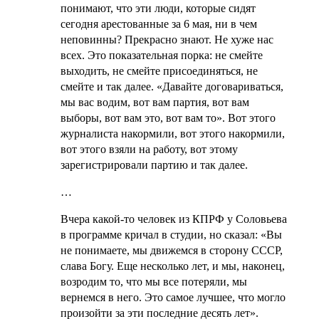
понимают, что эти люди, которые сидят
сегодня арестованные за 6 мая, ни в чем
неповинны? Прекрасно знают. Не хуже нас
всех. Это показательная порка: не смейте
выходить, не смейте присоединяться, не
смейте и так далее. «Давайте договариваться,
мы вас водим, вот вам партия, вот вам
выборы, вот вам это, вот вам то». Вот этого
журналиста накормили, вот этого накормили,
вот этого взяли на работу, вот этому
зарегистрировали партию и так далее.
…
Вчера какой-то человек из КПРФ у Соловьева
в программе кричал в студии, но сказал: «Вы
не понимаете, мы движемся в сторону СССР,
слава Богу. Еще несколько лет, и мы, наконец,
возродим то, что мы все потеряли, мы
вернемся в него. Это самое лучшее, что могло
произойти за эти последние десять лет».