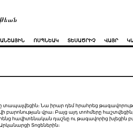
թեան
ՒԱՆՇԱՅԻՆ
ՈՍՊՆԵԱԿ
ՏԵՍԱԾՐԻՉ
ՎԱՅՐ
Կ
ը տապալվեցին։ Նա իրար դեմ հրահրեց թագավորությ
վի բարոնության վրա։ Բայց այդ տոհմերը հաշտվեցի
 իրենց հավիտենական դաշնը ու թագավորից խլեցին 
 Արկանարցի Տոցեներին։