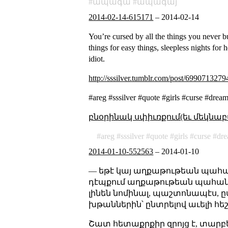
ապագա
ապագայ
2014-02-14-615171
–
2014-02-14
You’re cursed by all the things you never bu
things for easy things, sleepless nights for
idiot.
http://sssilver.tumblr.com/post/699071327
#areg #sssilver #quote #girls #cur
բնօրինակ սփիւռքում(եւ մեկնաբ
areg
sssilver
quote
girls
curse
dr
2014-01-10-552563
–
2014-01-10
— եթէ կայ աղքաթութեան պահան
դէպքում աղքաթութեան պահանջա
լինեն նոմինալ, պաշտոնապէս, 
խթաններին՝ ընտրելով աւելի հե
Շատ հետաքրքիր զրոյց է, տարբե