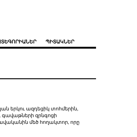
ԱՏԵԳՈՐԻԱՆԵՐ
ՊԻՏԱԿՆԵՐ
ան երկու ազդեցիկ տոհմերին,
ն, գավաթների զրնգոցի
բավականին մեծ հողակտոր, որը