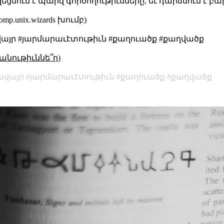
նում է պարզ գործողութիւնները, եւ դարձնում է բա
mp.unix.wizards խումբ)
ավայր #յարմարաւէտութիւն #քաղուածք #քաղվածք
անութիւննե՞ր)
ավայր
յարմարաւէտութիւն
քաղուածք
քաղվածք