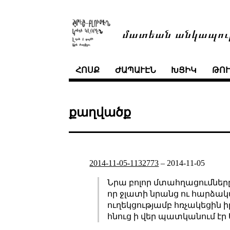
մատեան անկապու
ՀՈՍՔ
ԺԱՊԱՒԷՆ
ԽՑԻԿ
ԹՈ
քաղվածք
2014-11-05-1132773
–
2014-11-05
Նրա բոլոր մտահղացումներ
որ ջլատի նրանց ու հարձակ
ուղեկցությամբ հռչակեցին
հնուց ի վեր պատկանում էր