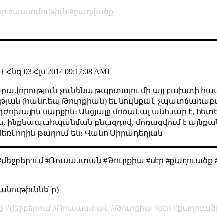
եր
պատմութիւն
քաղվածք
m
}
Հնգ 03 Հլս 2014 09:17:08 AMT
արավորություն չունենա թպրտալու մի այլ բախտի համ
ան (հանդեպ Թուրքիան) եւ նույնքան չպատճառաբ
ոխային սարքին։ Անցյալը մոռանալ անհնար է, հետե
նքնին, ինքնապահպանման բնազդով, մոռացվում է այնք
եռնողին թաղում են։ Վանո Սիրադեղյան
մեջբերում #Ռուսաստան #Թուրքիա #սէր #քաղուածք 
անութիւննե՞ր)
ք
մեջբերում
Ռուսաստան
Թուրքիա
սէր
քաղուած