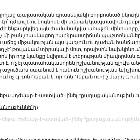
 լողաց պալատական գրասենյակի բորբոսնած նկուղնե
 էր՝ դժգույն ու նույնիսկ մի տեսակ կապտավուն դեմ
ի ենթարկվեց այն ժամանակվա առաջին մինիստրը,
ոչ մի բան չհասկացող բարձրաստիճան պաշտոնյաներ
ճեց միջակության այս կառչուն ու դաժան հանճարը։ Ն
եղ չէ՝ թուլակամ տիրակալի մոտ, որպիսին նախկինում
՛, որն իր ողջ կյանքը նվիրում է տերության միավորմ
տ է, ո՛չ էլ պատահականորեն իշխանության գլուխ ան
ը աջուձախ սպանում է հանուն իշխանության և իշխում
մ ոչ էլ դոն Ռեբան է, որ դոն Ռեբան ուրիշ մարդ է, իս
ռեբա #դժվար֊է֊աստված֊լինել #քաղաքականութիւն 
անութիւննե՞ր)
֊ռեբա
դժվար֊է֊աստված֊լինել
քաղաքականութիւն