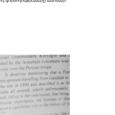
րդ գործողութիւնները անհնար։