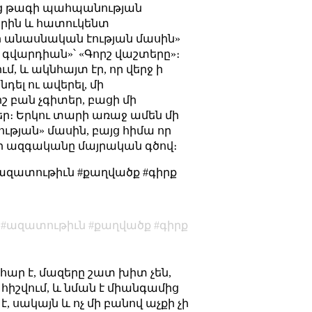
ծեց թագի պահպանության
րին և հատուկենտ
ի անասնական էության մասին»
գվարդիան»՝ «Գորշ վաշտերը»։
մ, և ակնհայտ էր, որ վերջ ի
դել ու ավերել, մի
իշ բան չգիտեր, բացի մի
եր։ Երկու տարի առաջ ամեն մի
թյան» մասին, բայց հիմա որ
ի ազգականը մայրական գծով։
#ազատութիւն #քաղվածք #գիրք
ազատութիւն
քաղվածք
գիրք
նիհար է, մազերը շատ խիտ չեն,
ի հիշվում, և նման է միանգամից
 սակայն և ոչ մի բանով աչքի չի