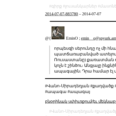
գիրք
լուսանկարներ
մասոն
2014-07-07-883780
–
2014-07-07
@{
EminO ;
emin__o@spyurk.a
որպեսզի սերունդը ոչ մի հն
պատճառաբանված ատելությ
Ռուսաստանը) քառատման դժ
կոչն է շինծու։ Անցյալը ի
ապագային։ Դրա համար էլ մ
#Վանո֊Սիրադեղյան #քաղվածք #
#ապագա #ապագայ
բնօրինակ սփիւռքում(եւ մեկնաբ
Վանո֊Սիրադեղյան
քաղված