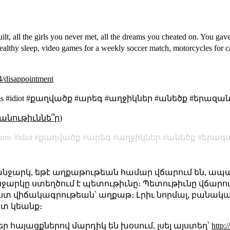
ilt, all the girls you never met, all the dreams you cheated on. You gave
 healthy sleep, video games for a weekly soccer match, motorcycles for c
94/disappointment
se #dreams #idiot #քաղվածք #արեգ #աղջիկներ #անեծք #երազ
անութիւննե՞ր)
eams
idiot
քաղվածք
արեգ
աղջիկներ
անեծք
երազ
ջարկ, եթէ աղքաթութեան համար վճարում են, ապա 
րկը ստեղծում է պետութիւնը։ Պետութիւնը վճարում
ըստ վիճակագրութեան՝ աղքաթ։ Լրիւ նորմալ, բանա
շտ կեանք։
ր հայացքներով մարդիկ են խօսում, լսել այստեղ՝
http: