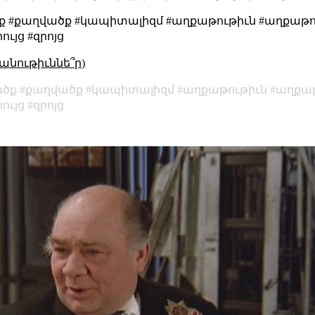
ք #քաղվածք #կապիտալիզմ #աղքաթութիւն #աղքաթ
ւյց #զրոյց
անութիւննե՞ր)
ածք
քաղվածք
կապիտալիզմ
աղքաթութիւն
աղքաթ
րույց
զրոյց