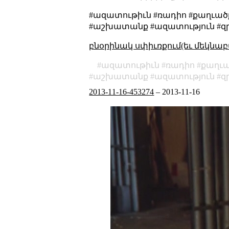
#ազատութիւն #ռադիո #քաղւած
#աշխատանք #ազատություն #զրո
բնօրինակ սփիւռքում(եւ մեկնաբ
ազատութիւն
ռադիո
քաղւ
աշխատանք
ազատություն
զ
2013-11-16-453274
–
2013-11-16