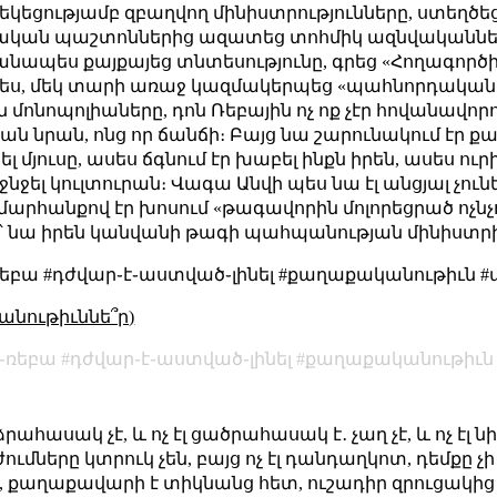
րեկեցությամբ զբաղվող մինիստրությունները, ստեղ
րական պաշտոններից ազատեց տոհմիկ ազնվականնե
նապես քայքայեց տնտեսությունը, գրեց «Հողագործ
ես, մեկ տարի առաջ կազմակերպեց «պահնորդական 
 մոնոպոլիաները, դոն Ռեբային ոչ ոք չէր հովանավորու
ան նրան, ոնց որ ճանճի։ Բայց նա շարունակում էր քան
 մյուսը, ասես ճգնում էր խաբել ինքն իրեն, ասես ուր
ջել կուլտուրան։ Վագա Անվի պես նա էլ անցյալ չուն
հանքով էր խոսում «թագավորին մոլորեցրած ոչնչու
ս՝ նա իրեն կանվանի թագի պահպանության մինիստր
ռեբա #դժվար֊է֊աստված֊լինել #քաղաքականութիւն 
անութիւննե՞ր)
֊ռեբա
դժվար֊է֊աստված֊լինել
քաղաքականութիւն
րահասակ չէ, և ոչ էլ ցածրահասակ է․ չաղ չէ, և ոչ էլ 
ժումները կտրուկ չեն, բայց ոչ էլ դանդաղկոտ, դեմքը չ
 քաղաքավարի է տիկնանց հետ, ուշադիր զրուցակից է,