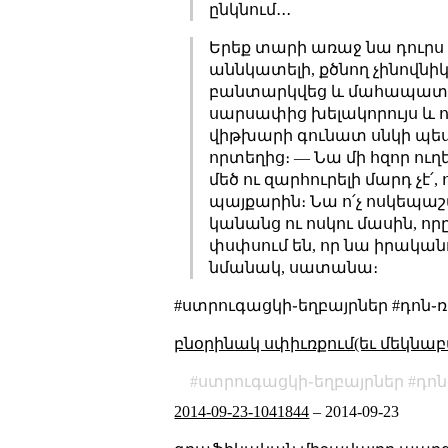
ընկնում․․․
Երեք տարի առաջ նա դուրս
աննկատելի, քծնող չինովնիկ
բանտարկվեց և մահապատժ
սարսափից խելակորույս և 
վիթխարի գունատ սնկի պես ա
որտեղից։ ― Նա մի հզոր ուղ
մեծ ու զարհուրելի մարդ չէ
պայքարին։ Նա ո՛չ ոսկեպաշ
կանանց ու ոսկու մասին, որ
փսփսում են, որ նա իրականու
նմանակ, սատանա։
#ստրուգացկի֊եղբայրներ #դոն֊
բնօրինակ սփիւռքում(եւ մեկնաբ
ստրուգացկի֊եղբայրներ
դոն
2014-09-23-1041844
–
2014-09-23