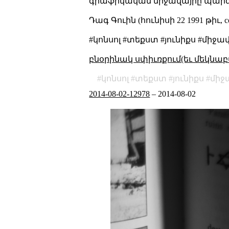
գրաֆիկական միջավայրը պարզեց
Դագ Գուին (հունիսի 22 1991 թիւ, co
#կոնսոլ #տեքստ #յունիքս #միջ
բնօրինակ սփիւռքում(եւ մեկնաբ
կոնսոլ
տեքստ
յունիքս
միջ
2014-08-02-12978
–
2014-08-02