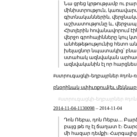
Նա ցրեց կրթությամբ ու բա
մինիստրություն, կառավա
գիտնականներին, վերջնակա
աշխատությունը և, վերջապ
Հիտլերին հովանավորում էին
վերջո գրոհայինները կուլ կտ
անհեթեթությունից հետո անել
խելացնոր նպատակից՝ բնաջն
ստահակ ազնվական արհամար
ազնվականին էլ որ հարցնե
#ստրուգացկի֊եղբայրներ #դոն֊
բնօրինակ սփիւռքում(եւ մեկնաբ
ստրուգացկի֊եղբայրներ
դոն
2014-11-04-1130098
–
2014-11-04
Դոն Ռեբա, դոն Ռեբա․․․ Բարձ
բայց թե ոչ էլ ճաղատ է։ Շար
մի հազար դեմքի։ Հարգալից,