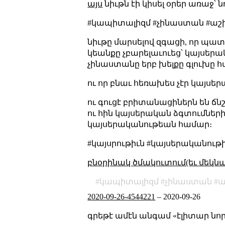
այս
նիւթն էի կիսել օրեր առաջ՝
#կապիտալիզմ #չինաստան #աշ
նիւթը մարսելով զգացի, որ պա
կեանքը չբարելաւուեց՝ կայսերա
չինաստանը երբ խելքը գլուխը 
ու որ բնաւ հեռախես չէր կայսեր
ու գուցէ բրիտանացիներն են ճնշ
ու հին կայսերական ձգտումներ
կայսերականութեան համար։
#կայսրութիւն #կայսերականութ
բնօրինակ ծմակուտում(եւ մեկն
կապիտալիզմ
չինաստան
ա
2020-09-26-4544221
–
2020-09-26
գրեթէ ամէն անգամ «էլիտար նորա