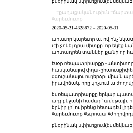
բնօրինակ սփիւռքում(եւ մեկնաբ
քաղաքականութիւն
ճարտա
արեւմուտք
2020-05-31-4328672
–
2020-05-31
ահաւոր կարեւոր ա, ով ինչ նկատ
չէի ջոկել դրա միտքը՝ որ եկէ
արտադրեն տանկեր քանի որ համա
էսօր ռեպատրիարքը «անտիտորոր»
հասկանալով փղա֊ըհաուսքիփերայի
զգուշանալու ուղերձը։ միայն ա
իրավիճակ, որը կոչւում ա ժողո
եւ ռեպատրիարքը երկար պատմեց
ադրբեջանի համար՝ ամօթալի, ի
երկիր չի՝ ու իրենց հետադէմ լի
#արեւմուտք #եւրոպա #ժողովր
բնօրինակ սփիւռքում(եւ մեկնաբ