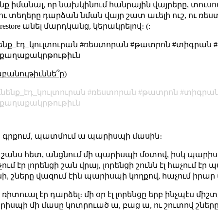
կարող ենք իմանալ, որ նախկինում հանրային վայրերը, տո
ւտելու տեղերը դարձան նման վայր շատ աւելի ուշ, ու 
restore անել մարդկանց, կերակրելով։ (:
նենք_էդ_կուլտուրան #ռեստորան #թատրոն #տիգրան 
 #քաղաքակրթութիւն
աբանութիւննե՞ր)
ւնենք_էդ_կուլտուրան
ռեստորան
թատրոն
տիգրա
քաղաքակրթութիւն
ին գրքում, պատմում ա պարիսպի մասին։
նք շանս հետ, անցնում մի պարիսպի մօտով, իսկ պարիս
ում էր լորենցի շան վրայ, լորենցի շունն էլ հաչում էր
ի, շները վազում էին պարիսպի կողքով, հաչում իրար 
 ռիտուալ էր դարձել։ մի օր էլ լորենցը երբ ինչպէս մի
րիսպի մի մասը կոտրուած ա, բաց ա, ու շուտով շները