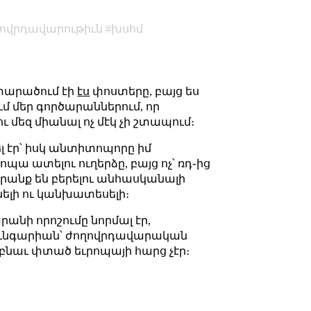
ղովրդավարութիւն
խսհմ
ւ տարածում էի
էս
փոստերը, բայց ես
մ մեր գործարաններում, որ
մեզ միանալ ոչ մէկ չի շտապում։
ել էր՝ իսկ անտիտոպորը իմ
պա ատելու ուղերձը, բայց ոչ՝ ռդ֊ից
դրանք են բերելու անհասկանալի
նելի ու կանխատեսելի։
անի որոշումը նորմալ էր,
հունգարիան՝ ժողովրդավարական
ղ բնաւ փտած եւրոպայի հարց չէր։