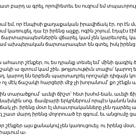
շատ բարդ ա գրել, որովհետեւ ես ուզում եմ տպաւորութ
ւմ եմ, որ էնպիսի քաղաքական իրավիճակ էր, որ էն 
ւմ կառուցել, դա էր իրենց աչքը, ոգին շոյում, էդպէս է
լաւ ճարտարապետներին վճարել, կամ չեն կարեւորել, կա
ամ ախպերական ճարտարապետ են գտել, իսկ իրենց
 ահաւոր շէնքեր, ու ես դրանք տեսել եմ՝ մինի գագիկ
աշակի ա զտում կամ շին․ թոյլտւութիւն տալիս՝ կարող
ղ, կարող են երբեմն պարտադրել որոշակի դիզայն կ
ոչ մէկ ճաշակի հարցերի մէջ չի խորանում՝ քո շէնքն ա,
ին տարածքում՝ աւելի ճիշտ՝ հետ խսհմ֊եան, աւելի 
նախկին սոց․ ճամբարի երկրներում որպէս կանոն նմ
կ չի։ իրենց մօտ էլ մտաւորականները չեն դարձել 
 շատ մարդ իրենց մոլորուած էր զգում, եւ անցումը ցա
ր շէնքեր այս քանակով չեն կառուցուել։ ու իրենց մօ
փայւում ա։