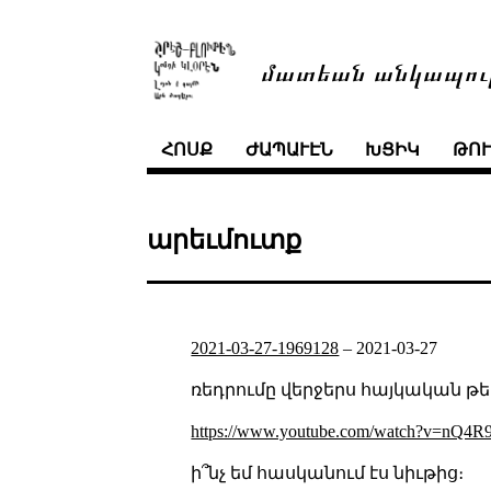
մատեան անկապու
ՀՈՍՔ
ԺԱՊԱՒԷՆ
ԽՑԻԿ
ԹՈ
արեւմուտք
2021-03-27-1969128
–
2021-03-27
ռեդրումը վերջերս հայկական թեմ
https://www.youtube.com/watch?v=nQ4R
ի՞նչ եմ հասկանում էս նիւթից։