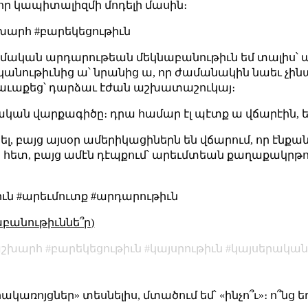
 նոր կապիտալիզմի մոդելի մասին։
խարհ #բարեկեցութիւն
տմական արդարութեան մեկնաբանութիւն եմ տալիս՝ այ
կանութիւնից ա՝ նրանից ա, որ ժամանակին նաեւ չին
հաւաքեց՝ դարձաւ էժան աշխատաշուկայ։
ական վարքագիծը։ դրա համար էլ պէտք ա վճարէին, եւ
ել, բայց այսօր ամերիկացիներն են վճարում, որ էնքա
ի հետ, բայց ամէն դէպքում՝ արեւմտեան քաղաքակրթ
իւն #արեւմուտք #արդարութիւն
աբանութիւննե՞ր)
շխարհ
բարեկեցութիւն
կայսրութիւն
կայսերական
կառոյցներ» տեսնելիս, մտածում եմ՝ «ինչո՞ւ»։ ո՞նց ե