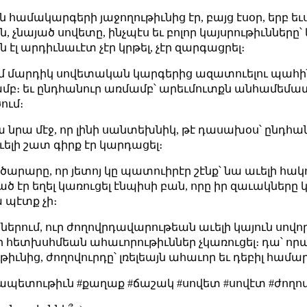
մակարգերի յաջողութիւնից էր, բայց էսօր, երբ եւս 
, չնայած սովետը, ինչպէս եւ բոլոր կայսրութիւնները՝ 
 էլ արդիւնաւէտ չէր կրթել, չէր զարգացրել։
ւմ մարդիկ սովետական կարգերից ազատուելու պահին՝
ամբ։ եւ ընդհանուր առմամբ՝ արեւմուտքն անհամեմատ
ում։
 նրա մէջ, որ լինի սանտեխնիկ, թէ դասախօս՝ ընդհանո
ւելի շատ գիրք էր կարդացել։
ծարարը, որ յետոյ կը պատուիրէր շէնք՝ նա աւելի հակու
էր եղել կառուցել էնպիսի բան, որը իր զաւակները կա
ա պէտք չի։
ներում, ուր ժողովրդավարութեան աւելի կայուն սովո
հետխսհմեան ահաւորութիւններ չկառուցել։ դա՝ որ
նից, ժողովուրդը՝ լռելեայն ահաւոր եւ դեբիլ համարել
ետութիւն #քաղաք #ճաշակ #սովետ #սովէտ #ժողով