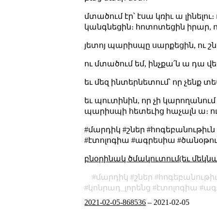
մտածում էր՝ էսա կռիւ ա լինելո
կանգնեցին։ հոտոտեցին իրար, ո
յետոյ պարիսպը սարքեցին, ու շն
ու մտածում եմ, ինչքա՛ն ա դա վ
եւ մեզ ինտերնետում՝ որ չենք տ
եւ պուտինին, որ չի կարողանու
պարիսպի հետեւից հաչալն ա։ ու
#մարդիկ #շներ #հոգեբանութիւ
#էտոլոգիա #ագրեսիա #ծանօթու
բնօրինակ ծմակուտում(եւ մեկն
մարդիկ
շներ
հոգեբանութի
կոնրադ_լորենց
էտոլոգիա
ագ
2021-02-05-868536
–
2021-02-05