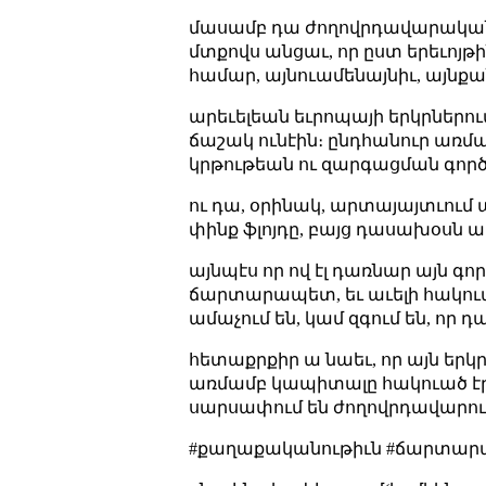
մասամբ դա ժողովրդավարական հա
մտքովս անցաւ, որ ըստ երեւոյթին
համար, այնուամենայնիւ, այնքան
արեւելեան եւրոպայի երկրներո
ճաշակ ունէին։ ընդհանուր առմ
կրթութեան ու զարգացման գործ
ու դա, օրինակ, արտայայտւում ա
փինք ֆլոյդը, բայց դասախօսն ա
այնպէս որ ով էլ դառնար այն գոր
ճարտարապետ, եւ աւելի հակուած 
ամաչում են, կամ զգում են, որ դ
հետաքրքիր ա նաեւ, որ այն երկր
առմամբ կապիտալը հակուած էր 
սարսափում են ժողովրդավարութիւ
#քաղաքականութիւն #ճարտարապ