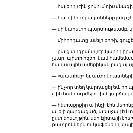
— հայերը չէին ջոկում դիւանագի
— հայ զինուորականները լաւը չէ
— մի կարեւոր պարտութեամբ, կ
— միհրիդատը աւելի բիթի, գուց
— բայց տիգրանը չէր կարող իրան
չկար։ պիտի հզօր, կամ համեմատ
հարաւային ամերիկան բացայայտո
— «պատիւը» եւ աւտոկրատների 
— ինչ֊որ տեղ կարդացել եմ, որ
չէին հանդուրժելու, իսկ յարձա
— հետաքրքիր ա ինչի էին մերոնք
աւելի զարգացած, առաջադէմ տպ
ըստ երեւոյթին, մեր էլիտայի էրե
թատրոններն ու կաֆեները, գալիս 