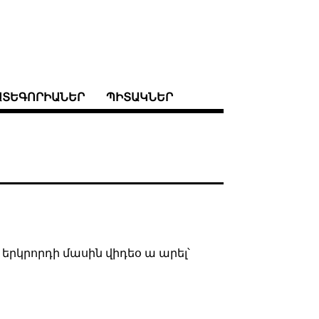
ԱՏԵԳՈՐԻԱՆԵՐ
ՊԻՏԱԿՆԵՐ
 երկրորդի մասին վիդեօ ա արել՝