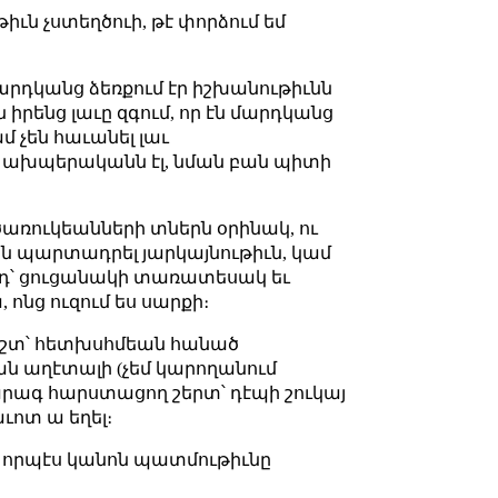
իւն չստեղծուի, թէ փորձում եմ
մարդկանց ձեռքում էր իշխանութիւնն
ին իրենց լաւը զգում, որ էն մարդկանց
մ չեն հաւանել լաւ
 ախպերականն էլ, նման բան պիտի
 ծառուկեանների տներն օրինակ, ու
 են պարտադրել յարկայնութիւն, կամ
ոդ՝ ցուցանակի տառատեսակ եւ
 ոնց ուզում ես սարքի։
ճիշտ՝ հետխսհմեան հանած
ան աղէտալի (չեմ կարողանում
արագ հարստացող շերտ՝ դէպի շուկայ
ւոտ ա եղել։
տ, որպէս կանոն պատմութիւնը