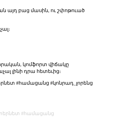
սան այդ բաց մասին, ու շփոթուած
չալ։
վորական, կոմֆորտ վիճակը
չալ լինի դրա հետեւից։
երնետ #համացանց #կոնրադ_լորենց
տերնետ
համացանց