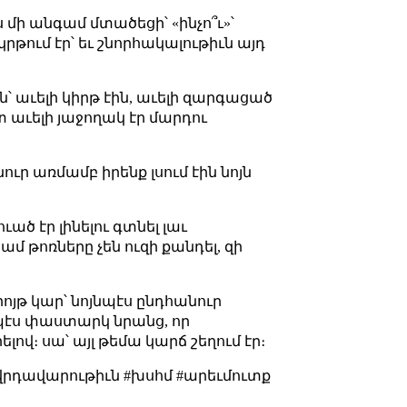
մի անգամ մտածեցի՝ «ինչո՞ւ»՝
կրթում էր՝ եւ շնորհակալութիւն այդ
 աւելի կիրթ էին, աւելի զարգացած
 աւելի յաջողակ էր մարդու
ւր առմամբ իրենք լսում էին նոյն
ած էր լինելու գտնել լաւ
մ թոռները չեն ուզի քանդել, զի
րոյթ կար՝ նոյնպէս ընդհանուր
պէս փաստարկ նրանց, որ
ով։ սա՝ այլ թեմա կարճ շեղում էր։
րդավարութիւն #խսհմ #արեւմուտք