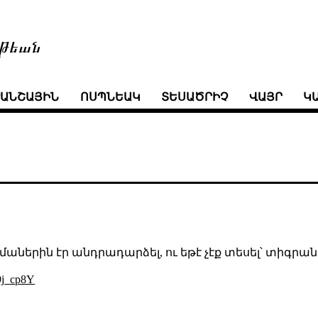
թեան
ՒԱՆՇԱՅԻՆ
ՈՍՊՆԵԱԿ
ՏԵՍԱԾՐԻՉ
ՎԱՅՐ
Կ
աներին էր անդրադարձել, ու եթէ չէք տեսել՝ տիգրան
9j_cp8Y