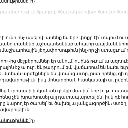
անութիւննե՞ր)
րապետութիւն
քաղաք
ճաշակ
սովետ
սովէտ
ժո
ի ունի ինչ ասելով։ ասենք ես երբ փոքր էի՝ տպում ո
ք կանանց տանենք աշխատեցնենք ահաւոր պայմաններու
շխարհային յեղափոխութիւն ինչ֊որ չի ստացւում ու 
֊ից մէջբերումներ էր անում, ու ինձ թւում ա ազդու
ն էջ ա ուր, ենթադրում եմ, վաճառում են նաեւ եւրո
րեւմտեան արժէքներն են վտանգաւոր, ըստ իրենց, զի 
վրդավարութիւն, իսկ մոնարքիան հասկանալի ա, ըմբռ
 եւրոպայի իսկական դէմքի մասին՝ երբ ի․ թ․ դատար
րենց չեն խրախուսել այլ դատապարտել են։ իսկ դէ 
դերը կարող էր ծախել՝ եւ ծախել ա յանցագործին։ ստե
դավարութիւն
անութիւննե՞ր)