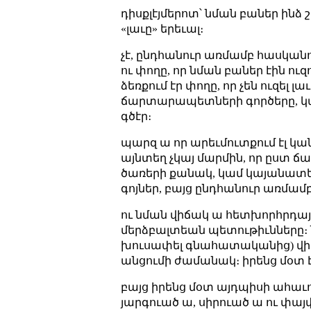
դիսքլէյմերոտ՝ նման բաներ ինձ 
«լաւը» երեւալ։
չէ, ընդհանուր առմամբ հասկանո
ու փողը, որ նման բաներ էին ուզո
ձեռքում էր փողը, որ չեն ուզել 
ճարտարապետների գործերը, կ
գծէր։
պարզ ա որ արեւմուտքում էլ կան
այնտեղ չկայ մարմին, որ ըստ ճ
ծառերի քանակ, կամ կայանատե
գոյներ, բայց ընդհանուր առմամբ 
ու նման վիճակ ա հետխորհրդայ
մերձբալտեան պետութիւնները։ 
խուսափել գնահատականից) վիճա
անցումի ժամանակ։ իրենց մօտ էլ
բայց իրենց մօտ այդպիսի ահաւո
յարգուած ա, սիրուած ա ու փայ