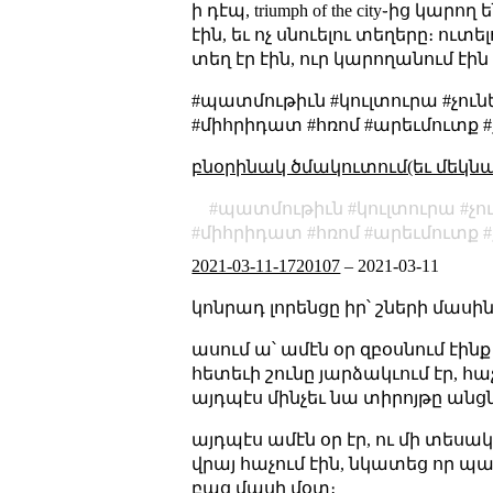
ի դէպ, triumph of the city֊ից 
էին, եւ ոչ սնուելու տեղերը։ ո
տեղ էր էին, ուր կարողանում էին 
#պատմութիւն #կուլտուրա #չու
#միհրիդատ #հռոմ #արեւմուտք
բնօրինակ ծմակուտում(եւ մեկն
պատմութիւն
կուլտուրա
չո
միհրիդատ
հռոմ
արեւմուտք
2021-03-11-1720107
–
2021-03-11
կոնրադ լորենցը իր՝ շների մաս
ասում ա՝ ամէն օր զբօսնում էի
հետեւի շունը յարձակւում էր, հաչ
այդպէս մինչեւ նա տիրոյթը անցն
այդպէս ամէն օր էր, ու մի տեսակ
վրայ հաչում էին, նկատեց որ պա
բաց մասի մօտ։