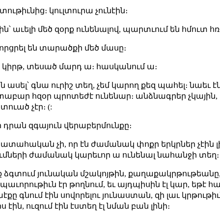
տութիւնից։ կուլտուրա չունէին։
ին՝ աւելի մեծ զօրք ունենալով, պարտւում են հմուտ
որցրել են տարածքի մեծ մասը։
է կիրթ, տեսած մարդ ա։ հասկանում ա։
 ասել՝ գնա ուրիշ տեղ, չեմ կարող քեզ պահել։ նաեւ 
աբար հզօր պրոտեժէ ունենար։ անձնագրեր չկային, կ
ւած չէր։ (:
դրան զգայուն վերաբերմունքը։
 պատահական չի, որ էն ժամանակ փոքր երկրներ չէին լ
կումների ժամանակ կարեւոր ա ունենալ նահանջի տեղ։
 ձգտում յունական մշակոյթին, քաղաքակրթութեանը, ու
աւորութիւն էր թողնում, եւ այդպիսին էլ կար, եթէ
խէքը գնում էին սովորելու յունաստան, զի լաւ կրթութի
էին, ուզում էին էստեղ էլ նման բան լինի։