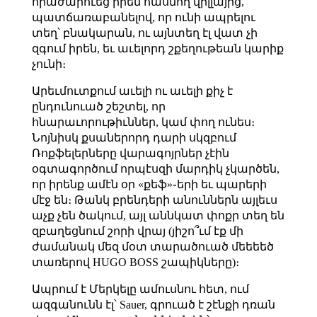
հրաժարուեց իրեն հասնող վիլլայից,
պատճառաբանելով, որ ունի ապրելու
տեղ՝ բնակարան, ու այնտեղ էլ վատ չի
զգում իրեն, եւ աւելորդ շքեղութեան կարիք
չունի։
Արեւմուտքում աւելի ու աւելի քիչ է
ընդունուած շեշտել, որ
հնարաւորութիւններ, կամ փող ունես։
Նոյնիսկ քսաներորդ դարի սկզբում
Ռոքֆելերները վարագոյրներ չէին
օգտագործում որպէսզի մարդիկ չկարծեն,
որ իրենք ամէն օր «քեֆ»֊երի եւ պարերի
մէջ են։ Թանկ բրենդերի անուններն այլեւս
աչք չեն ծակում, այլ աննկատ փոքր տեղ են
զբաղեցնում շորի վրայ (յիշո՞ւմ էք մի
ժամանակ մեզ մօտ տարածուած մեեեեծ
տառերով HUGO BOSS շապիկները)։
Ապրում է Մերկելը ամուսնու հետ, ում
ազգանունն էլ՝ Sauer, գրուած է շէնքի դռան