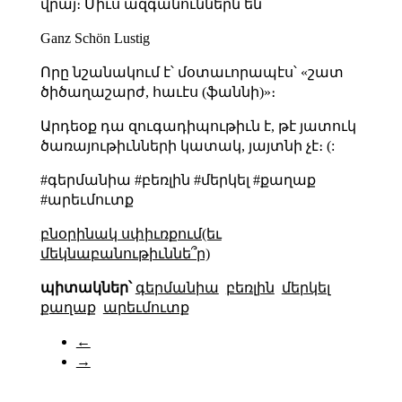
վրայ։ Միւս ազգանուններն են՝
Ganz Schön Lustig
Որը նշանակում է՝ մօտաւորապէս՝ «շատ
ծիծաղաշարժ, հաւէս (ֆաննի)»։
Արդեօք դա զուգադիպութիւն է, թէ յատուկ
ծառայութիւնների կատակ, յայտնի չէ։ (:
#գերմանիա #բեռլին #մերկել #քաղաք
#արեւմուտք
բնօրինակ սփիւռքում(եւ
մեկնաբանութիւննե՞ր)
պիտակներ՝
գերմանիա
բեռլին
մերկել
քաղաք
արեւմուտք
←
→