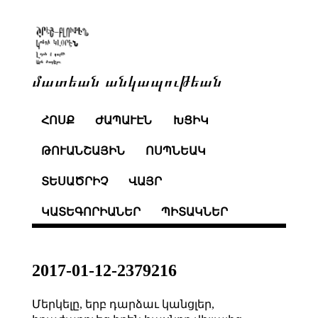
մատեան անկապութեան
ՀՈՍՔ
ԺԱՊԱՒԷՆ
ԽՑԻԿ
ԹՈՒԱՆՇԱՅԻՆ
ՈՍՊՆԵԱԿ
ՏԵՍԱԾՐԻՉ
ՎԱՅՐ
ԿԱՏԵԳՈՐԻԱՆԵՐ
ՊԻՏԱԿՆԵՐ
2017-01-12-2379216
Մերկելը, երբ դարձաւ կանցլեր,