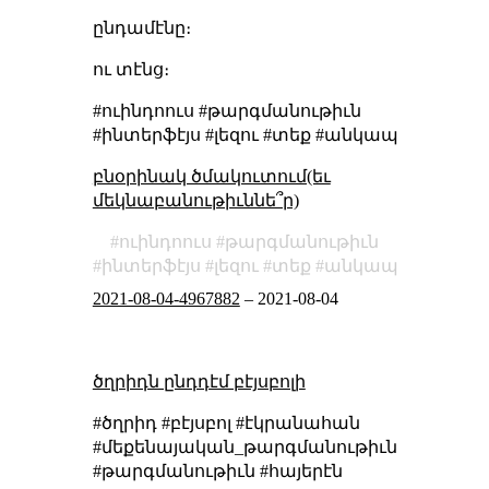
ընդամէնը։
ու տէնց։
#ուինդոուս #թարգմանութիւն
#ինտերֆէյս #լեզու #տեք #անկապ
բնօրինակ ծմակուտում(եւ
մեկնաբանութիւննե՞ր)
ուինդոուս
թարգմանութիւն
ինտերֆէյս
լեզու
տեք
անկապ
2021-08-04-4967882
–
2021-08-04
ծղրիդն ընդդէմ բէյսբոլի
#ծղրիդ #բէյսբոլ #էկրանահան
#մեքենայական_թարգմանութիւն
#թարգմանութիւն #հայերէն