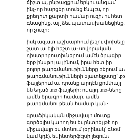
ճիշտ ա, ընթացքում երկու անգամ
ինչ֊որ հարցեր տուեց էնպէս, որ
քրեդիտ քարտի համար ուզի։ ու հետ
գնացինք, այլ ձեւ պատասխանեցինք,
որ չուզի։
իսկ ազատ աշխարհում լեզու փոխելը
շատ աւելի հեշտ ա։ սովորական
դիստրիբուտիւներում ամէն ծրագիր
երբ ինսթոլ ա լինում, իրա հետ իր
բոլոր թարգմանութիւնները բերում ա։
թարգմանութիւնների ելատեքստը՝ .po
ֆայլերում ա, դրանք արդէն քոմփայլ
են եղած .mo ֆայլերի։ ու այդ .mo֊ները
ամէն ծրագրի համար, ամէն
թարգմանութեան համար կան։
գրաֆիկական միջավայր մուտք
գործելիս կարող ես եւ ընտրել թէ որ
միջավայր ես մտնում (օրինակ՝ գնօմ
կամ կդէ), եւ ինտերֆէյսի լեզուն։