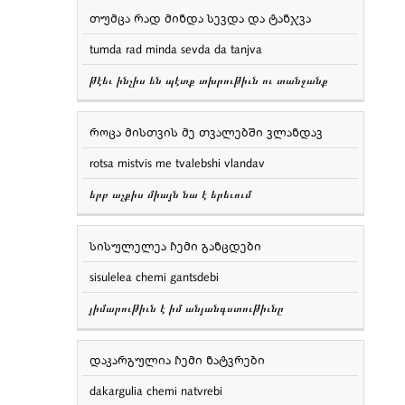
თუმცა რად მინდა სევდა და ტანჯვა
tumda rad minda sevda da tanjva
թէեւ ինչիս են պէտք տխրութիւն ու տանջանք
როცა მისთვის მე თვალებში ვლანდავ
rotsa mistvis me tvalebshi vlandav
երբ աչքիս միայն նա է երեւում
სისულელეა ჩემი განცდები
sisulelea chemi gantsdebi
յիմարութիւն է իմ անյանգստութիւնը
დაკარგულია ჩემი ნატვრები
dakargulia chemi natvrebi