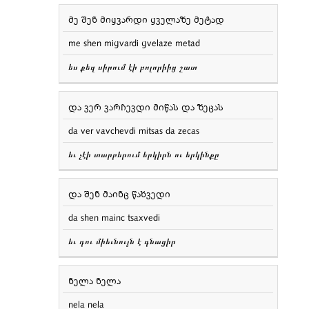
მე შენ მიყვარდი ყველაზე მეტად
me shen miყvardi ყvelaze metad
ես քեզ սիրում էի բոլորիից շատ
და ვერ ვარჩევდი მიწას და ზეცას
da ver vavchevdi mitsas da zecas
եւ չէի տարբերում երկիրն ու երկինքը
და შენ მაინც წახვედი
da shen mainc tsaxvedi
եւ դու միեւնույն է գնացիր
ნელა ნელა
nela nela