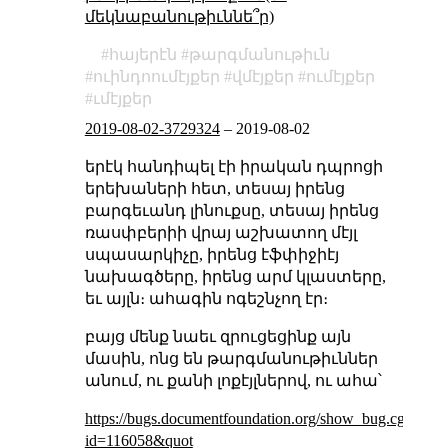
մեկնաբանութիւննե՞ր)
հայերէն
թարգմանութիւն
ուինդոումէյքեր
վմէյքեր
ումէյքեր
ւմէյքեր
2019-08-02-3729324
–
2019-08-02
երէկ հանդիպել էի իրական դպրոցի
երեխաների հետ, տեսայ իրենց
բարգեւանդ լինուքսը, տեսայ իրենց
ռասփբերիի վրայ աշխատող մէյլ
սպասարկիչը, իրենց էֆփիջիէյ
նախագծերը, իրենց արմ կլաստերը,
եւ այլն։ ահագին ոգեշնչող էր։
բայց մենք նաեւ զրուցեցինք այն
մասին, ոնց են թարգմանութիւններ
անում, ու քանի լոքէյլներով, ու ահա՝
https://bugs.documentfoundation.org/show_bug.cgi?
id=116058&quot