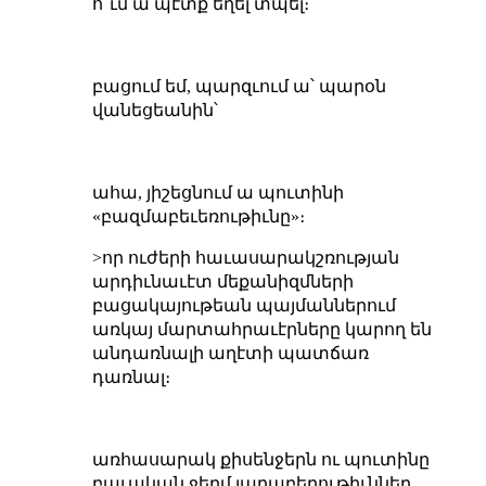
ո՞ւմ ա պէտք եղել տպել։
բացում եմ, պարզւում ա՝ պարօն
վանեցեանին՝
ահա, յիշեցնում ա պուտինի
«բազմաբեւեռութիւնը»։
>որ ուժերի հաւասարակշռության
արդիւնաւէտ մեքանիզմների
բացակայութեան պայմաններում
առկայ մարտահրաւէրները կարող են
անդառնալի աղէտի պատճառ
դառնալ։
առհասարակ քիսենջերն ու պուտինը
բաւական
ջերմ յարաբերութիւններ