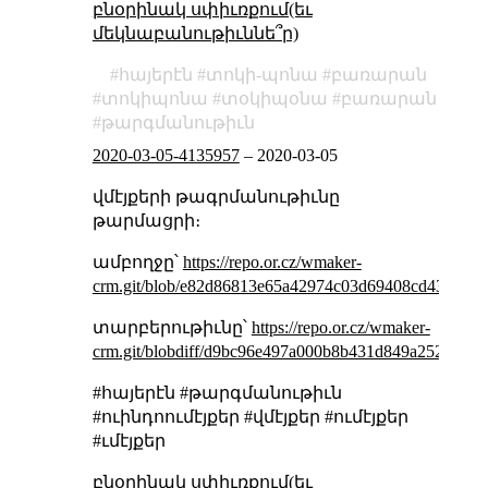
բնօրինակ սփիւռքում(եւ
մեկնաբանութիւննե՞ր)
հայերէն
տոկի-պոնա
բառարան
տոկիպոնա
տօկիպօնա
բառարան
թարգմանութիւն
2020-03-05-4135957
–
2020-03-05
վմէյքերի թագրմանութիւնը
թարմացրի։
ամբողջը՝
https://repo.or.cz/wmaker-
crm.git/blob/e82d86813e65a42974c03d69408cd436f9d9f
տարբերութիւնը՝
https://repo.or.cz/wmaker-
crm.git/blobdiff/d9bc96e497a000b8b431d849a2524d9f7
#հայերէն #թարգմանութիւն
#ուինդոումէյքեր #վմէյքեր #ումէյքեր
#ւմէյքեր
բնօրինակ սփիւռքում(եւ