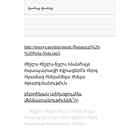
կամաց֊կամաց
http://norayr.am/tmp/music/Paparazzi%20-
%20Nela-Nela.mp3
#ნელა #ნელა-ნელა #პაპარაცი
#պապարացի #վրացերէն #երգ
#կամաց #նելանելա #նելա
#թարգմանութիւն
բնօրինակ սփիւռքում(եւ
մեկնաբանութիւննե՞ր)
ნელა
ნელა-ნელა
პაპარაცი
պապարացի
վրացերէն
երգ
կամաց
նելանելա
նելա