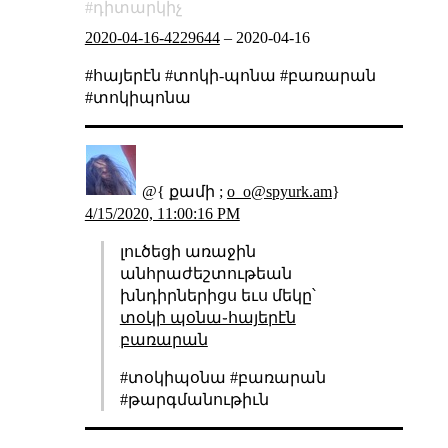
դիտարկիչ
2020-04-16-4229644
–
2020-04-16
#հայերէն #տոկի-պոնա #բառարան
#տոկիպոնա
@{ քամի ;
o_o@spyurk.am
}
4/15/2020, 11:00:16 PM
լուծեցի առաջին
անհրաժեշտութեան
խնդիրներիցս եւս մեկը՝
տօկի պօնա֊հայերէն
բառարան
#տօկիպօնա #բառարան
#թարգմանութիւն