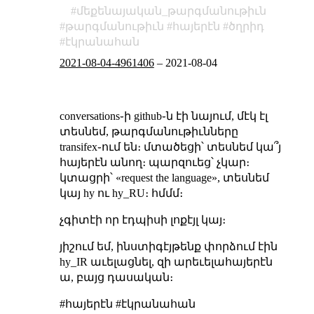
մեքենայական_թարգմանութիւն
թարգմանութիւն
հայերէն
ծղրիդ
էկրանահան
2021-08-04-4961406
–
2021-08-04
conversations֊ի github֊ն էի նայում, մէկ էլ
տեսնեմ, թարգմանութիւնները
transifex֊ում են։ մտածեցի՝ տեսնեմ կա՞յ
հայերէն անող։ պարզուեց՝ չկար։
կտացրի՝ «request the language», տեսնեմ
կայ hy ու hy_RU։ հմմմ։
չգիտէի որ էդպիսի լոքէյլ կայ։
յիշում եմ, ինստիգէյթենք փորձում էին
hy_IR աւելացնել, զի արեւելահայերէն
ա, բայց դասական։
#հայերէն #էկրանահան