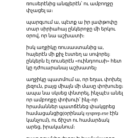
ռուսերէնից անգլերէն՝ ու ամբողջը
փչացել ա։
պարզւում ա, պէտք ա իր լափթոփը
տար սիրիահայ ընկերոջը մի երկու
օրով, որ նա աշխատի։
իսկ աղջիկը ռուսաստանից ա,
հայերէն մի քիչ էստեղ ա սովորել։
ընկերն էլ ռուսերէն «ուինդոուսի» հետ
կը դժուարանայ աշխատել։
աղջիկը պատմում ա, որ եղաւ փոխել
լեզուն, բայց միայն մի մասը փոխուեց։
ապա նա սկսեց փնտրել, ինչպէս անել
որ ամբողջը փոխուի՝ ինչ֊որ
հրամաններ պատճէնեց փակցրեց
համացանցից(օրինակ sysprep.exe էին
կանչում), ու ճիշտ ու համարձակ
արեց, իրականում։