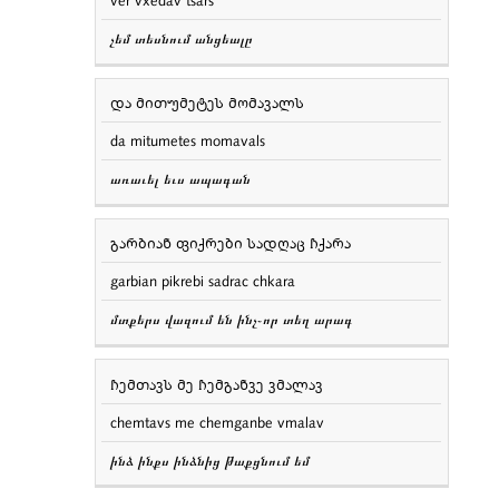
չեմ տեսնում անցեալը
და მითუმეტეს მომავალს
da mitumetes momavals
առաւել եւս ապագան
გარბიან ფიქრები სადღაც ჩქარა
garbian pikrebi sadrac chkara
մտքերս վազում են ինչ֊որ տեղ արագ
ჩემთავს მე ჩემგანვე ვმალავ
chemtavs me chemganbe vmalav
ինձ ինքս ինձնից թաքցնում եմ