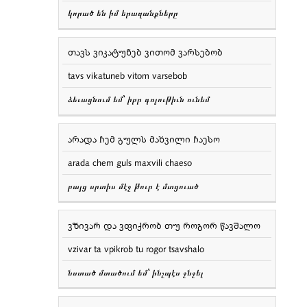
կորած են իմ երազանքները
თავს ვიკატუნებ ვითომ ვარსებობ
tavs vikatuneb vitom varsebob
ձեւացնում եմ՝ իբր գոյութիւն ունեմ
არადა ჩემ გულს მახვილი ჩაესო
arada chem guls maxvili chaeso
բայց սրտիս մէջ թուր է մտցուած
ვზივარ და ვფიქრობ თუ როგორ წავშალო
vzivar ta vpikrob tu rogor tsavshalo
նստած մտածում եմ՝ ինչպէս ջնջել