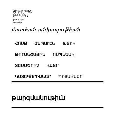
մատեան անկապութեան
ՀՈՍՔ
ԺԱՊԱՒԷՆ
ԽՑԻԿ
ԹՈՒԱՆՇԱՅԻՆ
ՈՍՊՆԵԱԿ
ՏԵՍԱԾՐԻՉ
ՎԱՅՐ
ԿԱՏԵԳՈՐԻԱՆԵՐ
ՊԻՏԱԿՆԵՐ
թարգմանութիւն