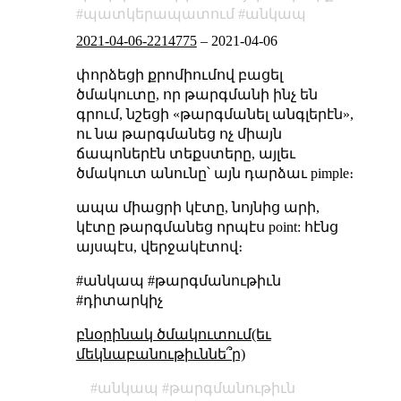
պատկերապատում
անկապ
2021-04-06-2214775
–
2021-04-06
փորձեցի քրոմիումով բացել
ծմակուտը, որ թարգմանի ինչ են
գրում, նշեցի «թարգմանել անգլերէն»,
ու նա թարգմանեց ոչ միայն
ճապոներէն տեքստերը, այլեւ
ծմակուտ անունը՝ այն դարձաւ pimple։
ապա միացրի կէտը, նոյնից արի,
կէտը թարգմանեց որպէս point: հէնց
այսպէս, վերջակէտով։
#անկապ #թարգմանութիւն
#դիտարկիչ
բնօրինակ ծմակուտում(եւ
մեկնաբանութիւննե՞ր)
անկապ
թարգմանութիւն