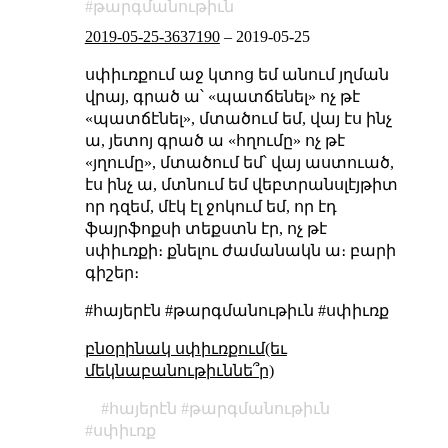
թարգմանութիւն
2019-05-25-3637190
–
2019-05-25
սփիւռքում աջ կտոց եմ անում յղման
վրայ, գրած ա՝ «պատճենել» ոչ թէ
«պատճէնել», մտածում եմ, վայ էս ինչ
ա, յետոյ գրած ա «հղումը» ոչ թէ
«յղումը», մտածում եմ՝ վայ աստուած,
էս ինչ ա, մտնում եմ վեբտրանսլէյթիտ
որ դզեմ, մէկ էլ ջոկում եմ, որ էդ
ֆայրֆոքսի տեքստն էր, ոչ թէ
սփիւռքի։ քնելու ժամանակն ա։ բարի
գիշեր։
#հայերէն #թարգմանութիւն #սփիւռք
բնօրինակ սփիւռքում(եւ
մեկնաբանութիւննե՞ր)
հայերէն
թարգմանութիւն
սփիւռք