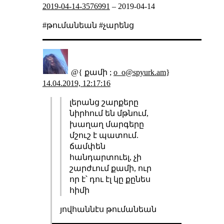
2019-04-14-3576991
–
2019-04-14
#թումանեան #չարենց
@{ քամի ;
o_o@spyurk.am
}
14.04.2019, 12:17:16
լերանց շարքերը
նիրհում են մթնում,
խաղաղ մարգերը
մշուշ է պատում.
ճամփեն
հանդարտուել, չի
շարժւում քամի, ուր
որ է՝ դու էլ կը քընես
հիմի
յովհաննէս թումանեան