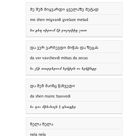
მე შენ მიყვარდი ყველაზე მეტად
me shen miყvardi ყvelaze metad
ես քեզ սիրում էի բոլորիից շատ
და ვერ ვარჩევდი მიწას და ზეცას
da ver vavchevdi mitsas da zecas
եւ չէի տարբերում երկիրն ու երկինքը
და შენ მაინც წახვედი
da shen mainc tsaxvedi
եւ դու միեւնոյն է գնացիր
ნელა ნელა
nela nela