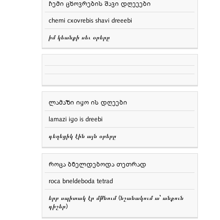
ჩემი ცხოვრების შავი დღეეები
chemi cxovrebis shavi dreeebi
իմ կեանքի սեւ օրերը
ლამაზი იყო ის დღეები
lamazi iყo is dreebi
գեղեցիկ էին այն օրերը
როცა ბნელდებოდა თეთრად
roca bneldeboda tetrad
երբ սպիտակ էր մթնում (նշանակում ա՝ անքուն
գիշեր)