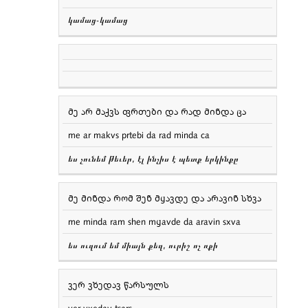
կամաց֊կամաց
მე არ მაქვს ფრთები და რად მინდა ცა
me ar makvs prtebi da rad minda ca
ես չունեմ թեւեր, էլ ինչիս է պետք երկինքը
მე მინდა რომ შენ მყავდე და არავინ სხვა
me minda ram shen mყavde da aravin sxva
ես ուզում եմ միայն քեզ, ուրիշ ոչ ոքի
ვერ ვხედავ წარსულს
ver vxedav tsars