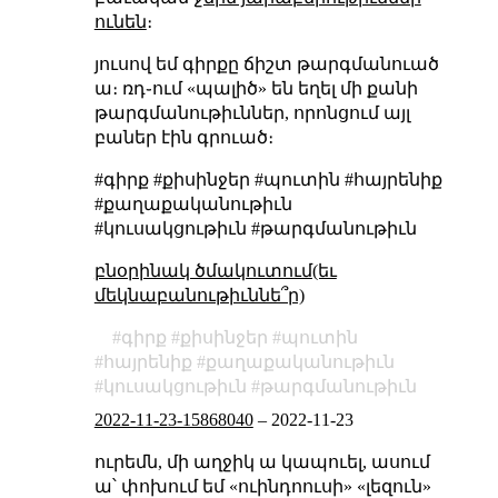
ունեն
։
յուսով եմ գիրքը ճիշտ թարգմանուած
ա։ ռդ֊ում «պալիծ» են եղել մի քանի
թարգմանութիւններ, որոնցում այլ
բաներ էին գրուած։
#գիրք #քիսինջեր #պուտին #հայրենիք
#քաղաքականութիւն
#կուսակցութիւն #թարգմանութիւն
բնօրինակ ծմակուտում(եւ
մեկնաբանութիւննե՞ր)
գիրք
քիսինջեր
պուտին
հայրենիք
քաղաքականութիւն
կուսակցութիւն
թարգմանութիւն
2022-11-23-15868040
–
2022-11-23
ուրեմն, մի աղջիկ ա կապուել, ասում
ա՝ փոխում եմ «ուինդոուսի» «լեզուն»