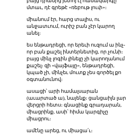
բայց դրանից յետոյ էլ համակարգը
մտաւ, դէ գրեթէ «ռեբութ լուփ»։
միանում էր, հարց տալիս, ու
անջատւում, ուրիշ բան չէր կարող
անել։
ես ենթադրեցի, որ երեւի ուզում ա ինչ֊
որ բան քաշել ինտերնետից, որ չունի։
բայց մինչ լոգին լինելը չի կարողանում
քաշել։ զի «վայֆայը», ենթադրեցի,
կպած չի, մինչեւ մուտք չես գործել քո
օգտանունով։
ասացի՝ արի համալսարան
(աւարտած ա), նայենք։ ցանցաիյն լար
վերցրի հետս։ գնացինք գրադարան,
միացրինք, ասի՝ հիմա կարգիչը
միացրու։
ամէնը արեց, ու միացա՛ւ։