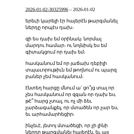
2026-01-02-30325996
–
2026-01-02
երեւի կարելի էր հայերէն թարգմանել
ներդը որպէս դախ։
զի ես դախ եմ օրինակ։ նորմալ
մարդու համար։ ու նոյնիսկ ես եմ
գիտակցում որ դախ եմ։
հասկանում եմ որ յաճախ դեբիլի
տպաւորութիւն եմ թողնում ու պարզ
բաներ չեմ հասկանում։
էնտեղ հարցը մնում ա՝ ցո՞յց տալ որ
չես հասկանում որ զգան որ դախ ես,
թէ՞ հարց չտալ, ու ոչ մի ձեւ
չարձագանքել, որ մտածեն որ չար ես,
եւ արհամարհեցիր։
ինչեւէ, յետոյ մտածեցի, որ չի լինի
ներդը թարգմանել հայերէն, եւ այլ