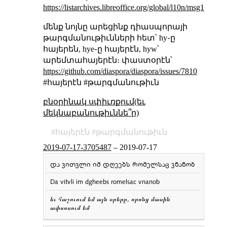
https://listarchives.libreoffice.org/global/l10n/msg12014.
մենք նոյնը արեցինք դիասպորայի
թարգմանութիւնների հետ՝ hy֊ը
հայերեն, hye֊ը հայերէն, hyw՝
արեմտահայերէն։ փաստօրէն՝
https://github.com/diaspora/diaspora/issues/7810
#հայերէն #թարգմանութիւն
բնօրինակ սփիւռքում(եւ
մեկնաբանութիւննե՞ր)
հայերէն
թարգմանութիւն
2019-07-17-3705487
–
2019-07-17
და ვითვლი იმ დღეებს რომელსაც ვნანობ
ᲕᲖᲘᲕᲐᲠ
VZIVAR
ՆՍՏԱԾ ԵՄ
ᲡᲐᲓᲦᲐᲪ
SADGHAC
ԻՆՉ֊ՈՐ ՏԵՂ
Da vitvli im dgheebs romelsac vnanob
ᲙᲣᲗᲮᲔᲨᲘ
KUTXESHI
ԱՆԿԻՒՆՈՒՄ
ᲛᲐᲠᲢᲝ
MARTO
ՄԵՆԱԿ
եւ հաշուում եմ այն օրերը, որոնց մասին
ափսոսում եմ