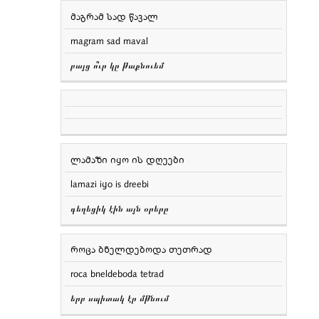
მაგრამ სად წავალ
magram sad maval
բայց ո՞ւր կը թաքնուեմ
ლამაზი იყო ის დღეები
lamazi iყo is dreebi
գեղեցիկ էին այն օրերը
როცა ბნელდებოდა თეთრად
roca bneldeboda tetrad
երբ սպիտակ էր մթնում