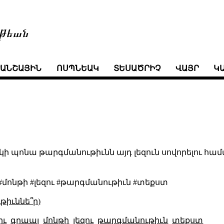
թեան
ՒԱՆՇԱՅԻՆ
ՈՍՊՆԵԱԿ
ՏԵՍԱԾՐԻՉ
ՎԱՅՐ
Կ
կի պոնա թարգմանութիւնն այդ լեզուն սովորելու համ
#մոնթի #լեզու #թարգմանութիւն #տեքստ
թիւննե՞ր)
իւ
գրաալ
մոնթի
լեզու
թարգմանութիւն
տեքստ