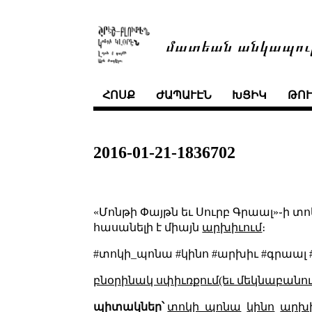
մատեան անկապու
ՀՈՍՔ
ԺԱՊԱՒԷՆ
ԽՑԻԿ
ԹՈ
2016-01-21-1836702
«Մոնթի Փայթն եւ Սուրբ Գրաալ»֊ի տո
հասանելի է միայն
արխիւում
։
#տոկի_պոնա #կինո #արխիւ #գրաալ 
բնօրինակ սփիւռքում(եւ մեկնաբանու
պիտակներ՝
տոկի_պոնա
կինո
արխ