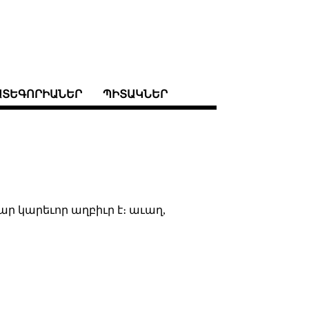
ԱՏԵԳՈՐԻԱՆԵՐ
ՊԻՏԱԿՆԵՐ
ար կարեւոր աղբիւր է։ աւաղ,