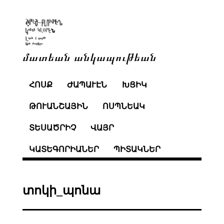
մատեան անկապութեան
ՀՈՍՔ
ԺԱՊԱՒԷՆ
ԽՑԻԿ
ԹՈՒԱՆՇԱՅԻՆ
ՈՍՊՆԵԱԿ
ՏԵՍԱԾՐԻՉ
ՎԱՅՐ
ԿԱՏԵԳՈՐԻԱՆԵՐ
ՊԻՏԱԿՆԵՐ
տոկի_պոնա