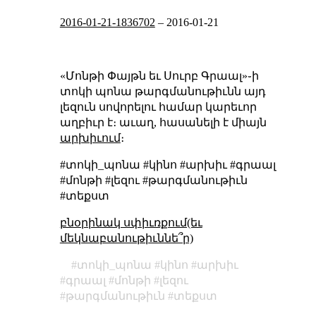
2016-01-21-1836702
–
2016-01-21
«Մոնթի Փայթն եւ Սուրբ Գրաալ»֊ի
տոկի պոնա թարգմանութիւնն այդ
լեզուն սովորելու համար կարեւոր
աղբիւր է։ աւաղ, հասանելի է միայն
արխիւում
։
#տոկի_պոնա #կինո #արխիւ #գրաալ
#մոնթի #լեզու #թարգմանութիւն
#տեքստ
բնօրինակ սփիւռքում(եւ
մեկնաբանութիւննե՞ր)
տոկի_պոնա
կինո
արխիւ
գրաալ
մոնթի
լեզու
թարգմանութիւն
տեքստ