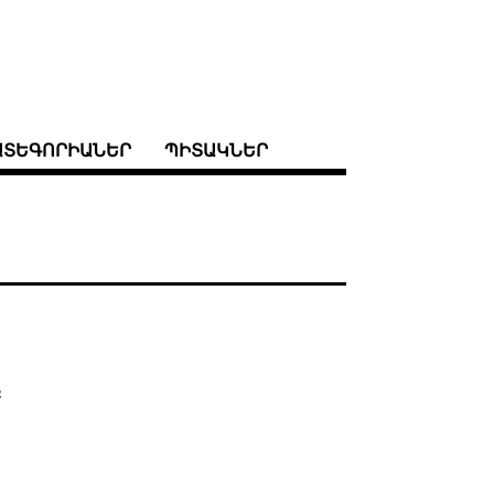
ԱՏԵԳՈՐԻԱՆԵՐ
ՊԻՏԱԿՆԵՐ
։