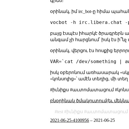
գրես։
օրինակ, իմ irc_bot֊ը հիմա պահ
բայց էսպէս իհարկէ ծրագրերն ա
անգամ չի հարցնում՝ իսկ էս ի՞նչ 
օրինակ, վերցու էս հոսքից եր
իսկ օբերոնում առհասարակ «սկր
«կոնսոլից»՝ ամէն տեղից, մի տեղ
#իւնիքս #աւտոմատացում #կոնսո
բնօրինակ ծմակուտում(եւ մեկն
test
իւնիքս
աւտոմատացում
2021-06-25-4100956
–
2021-06-25