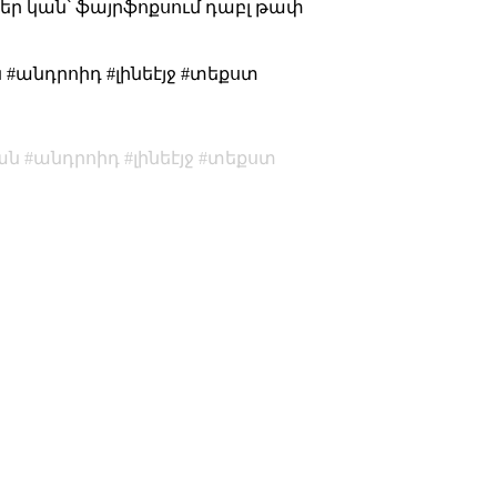
աներ կան՝ ֆայրֆոքսում դաբլ թափ
 #անդրոիդ #լինեէյջ #տեքստ
ան
անդրոիդ
լինեէյջ
տեքստ