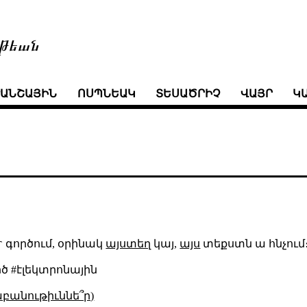
թեան
ՒԱՆՇԱՅԻՆ
ՈՍՊՆԵԱԿ
ՏԵՍԱԾՐԻՉ
ՎԱՅՐ
Կ
r
գործում, օրինակ
այստեղ
կայ,
այս
տեքստն ա հնչում
րծ #էլեկտրոնային
աբանութիւննե՞ր)