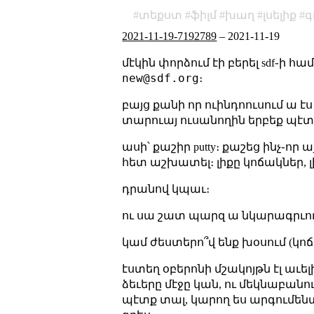
տեքստ
ֆիլմ
խաղ
լսելիք
գ
2021-11-19-7192789
–
2021-11-19
մէկին փորձում էի բերել sdf֊ի հ
new@sdf.org
։
բայց քանի որ ուինդոուսում ա էս
տարուայ ուսանողին երբեք պէտք 
ասի՝ քաշիր putty։ քաշեց ինչ֊որ 
հետ աշխատել։ լիքը կոճակներ, 
դրանով կպաւ։
ու սա շատ պարզ ա նկարագրւու
կամ ժեստերո՞վ ենք խօսում (կոճա
էստեղ օբերոնի մշակոյթն էլ աւ
ձեւերը մէջը կան, ու մեկնաբան
պէտք տալ, կարող ես արգումենտ