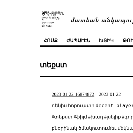
մատեան անկապու
ՀՈՍՔ
ԺԱՊԱՒԷՆ
ԽՑԻԿ
ԹՈ
տեքստ
2023-01-22-16874872
–
2023-01-22
decent playe
դենիս հորուատի
#տեքստ #ֆիլմ #խաղ #լսելիք #գո
բնօրինակ ծմակուտում(եւ մեկն