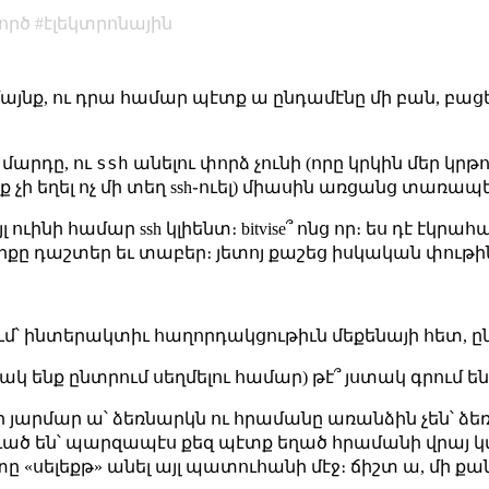
ործ
էլեկտրոնային
ամայնք, ու դրա համար պէտք ա ընդամէնը մի բան, բացե
ssh
 մարդը, ու
անելու փորձ չունի (որը կրկին մեր կրթ
չի եղել ոչ մի տեղ ssh֊ուել) միասին առցանց տառապ
այլ ուինի համար ssh կլիենտ։ bitvise՞ ոնց որ։ ես դէ է
լիքը դաշտեր եւ տաբեր։ յետոյ քաշեց իսկական փութի
մ՝ ինտերակտիւ հաղորդակցութիւն մեքենայի հետ, 
կ ենք ընտրում սեղմելու համար) թէ՞ յստակ գրում ենք
ելի յարմար ա՝ ձեռնարկն ու հրամանը առանձին չեն՝ ձ
ուած են՝ պարզապէս քեզ պէտք եղած հրամանի վրայ կ
ը «սելեքթ» անել այլ պատուհանի մէջ։ ճիշտ ա, մի ք