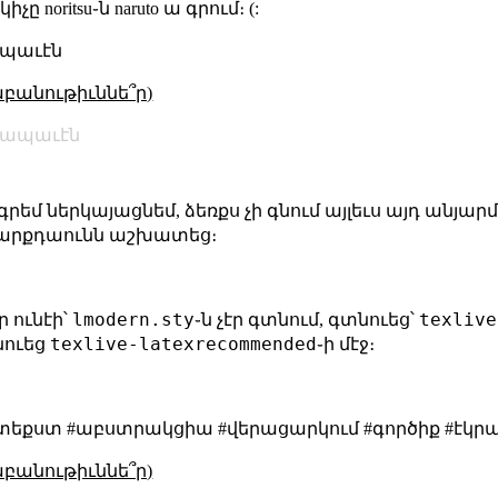
noritsu֊ն naruto ա գրում։ (:
ապաւէն
աբանութիւննե՞ր)
ժապաւէն
 ներկայացնեմ, ձեռքս չի գնում այլեւս այդ անյարմար
ի՝ մարքդաունն աշխատեց։
lmodern.sty
texlive
 ունէի՝
֊ն չէր գտնում, գտնուեց՝
texlive-latexrecommended
նուեց
֊ի մէջ։
եք #տեքստ #աբստրակցիա #վերացարկում #գործիք #էկ
աբանութիւննե՞ր)