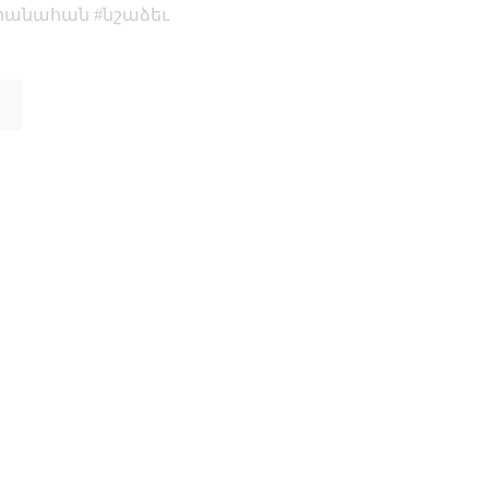
րանահան
նշաձեւ