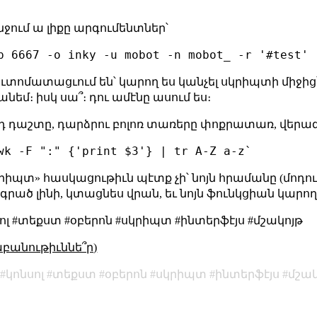
անջում ա լիքը արգումենտներ՝
ւտոմատացւում են՝ կարող ես կանչել սկրիպտի միջից՝
անեմ։ իսկ սա՞։ դու ամէնը ասում ես։
րորդ դաշտը, դարձրու բոլոռ տառերը փոքրատառ, վե
իպտ» հասկացութիւն պէտք չի՝ նոյն հրամանը (մոդուլի
 գրած լինի, կտացնես վրան, եւ նոյն ֆունկցիան կարող
լ #տեքստ #օբերոն #սկրիպտ #ինտերֆէյս #մշակոյթ
աբանութիւննե՞ր)
կոնսոլ
տեքստ
օբերոն
սկրիպտ
ինտերֆէյս
մշակ