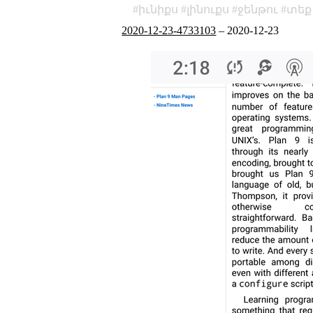
իւնիքս
լինուքս
ջենթու
տեք
2020-12-23-4733103
–
2020-12-23