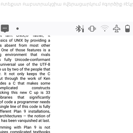
տեքստ
աբստրակցիա
վերացարկում
գործիք
էկ