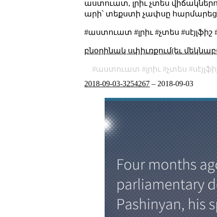
աստուատ, լրիւ չտես վիճակներու
արի՝ տեքստի չափսը հարմարեց
#աստուատ #լրիւ #չտես #սէյլֆի
բնօրինակ սփիւռքում(եւ մեկնաբ
աստուատ
լրիւ
չտես
սէյլֆի
2018-09-03-3254267
–
2018-09-03