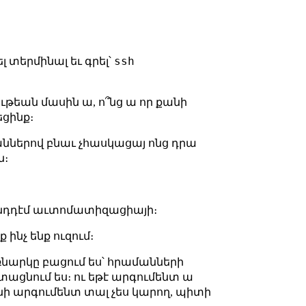
ssh
լ տերմինալ եւ գրել՝
ութեան մասին ա, ո՞նց ա որ քանի
եցինք։
կրահաններով բնաւ չհասկացայ ոնց դրա
ն։
ընդդէմ աւտոմատիզացիայի։
 ինչ ենք ուզում։
եռնարկը բացում ես՝ հրամանների
տացնում ես։ ու եթէ արգումենտ ա
անի արգումենտ տալ չես կարող, պիտի