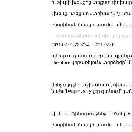
իւթիւբի խօսքից տեքստ փոխարկիչը 
#խօսք #տեքստ #փոխարկիչ #ժ
բնօրինակ ծմակուտում(եւ մեկն
խօսք
տեքստ
փոխարկիչ
2021-02-01-769774
–
2021-02-01
պէտք ա դասաւանդման պլանը գրեմ
libreoffice կիրառելուն։ փորձեց
մինչ այդ չէր աշխատում, սխաներ
lwapr.sty
նաեւ
չէր գտնում՝ գտ
#իւնիքս #լինուքս #ջենթու #տ
բնօրինակ ծմակուտում(եւ մեկն