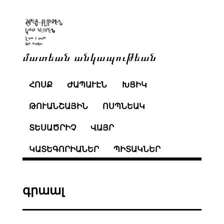
մատեան անկապութեան
ՀՈՍՔ
ԺԱՊԱՒԷՆ
ԽՑԻԿ
ԹՈՒԱՆՇԱՅԻՆ
ՈՍՊՆԵԱԿ
ՏԵՍԱԾՐԻՉ
ՎԱՅՐ
ԿԱՏԵԳՈՐԻԱՆԵՐ
ՊԻՏԱԿՆԵՐ
գրաալ