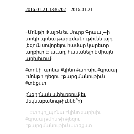
2016-01-21-1836702
–
2016-01-21
«Մոնթի Փայթն եւ Սուրբ Գրաալ»֊ի
տոկի պոնա թարգմանութիւնն այդ
լեզուն սովորելու համար կարեւոր
աղբիւր է։ աւաղ, հասանելի է միայն
արխիւում
։
#տոկի_պոնա #կինո #արխիւ #գրաալ
#մոնթի #լեզու #թարգմանութիւն
#տեքստ
բնօրինակ սփիւռքում(եւ
մեկնաբանութիւննե՞ր)
տոկի_պոնա
կինո
արխիւ
գրաալ
մոնթի
լեզու
թարգմանութիւն
տեքստ