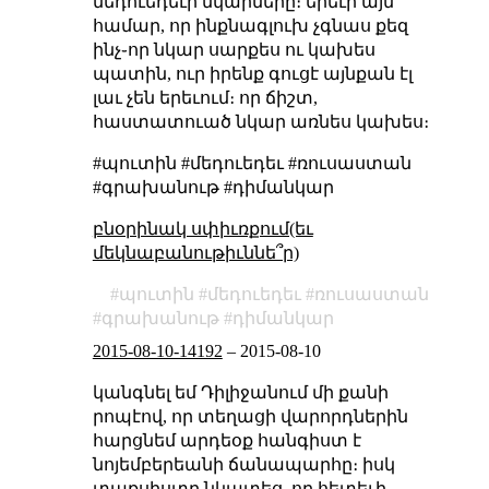
մեդուեդեւի նկարները։ երեւի այն
համար, որ ինքնագլուխ չգնաս քեզ
ինչ֊որ նկար սարքես ու կախես
պատին, ուր իրենք գուցէ այնքան էլ
լաւ չեն երեւում։ որ ճիշտ,
հաստատուած նկար առնես կախես։
#պուտին #մեդուեդեւ #ռուսաստան
#գրախանութ #դիմանկար
բնօրինակ սփիւռքում(եւ
մեկնաբանութիւննե՞ր)
պուտին
մեդուեդեւ
ռուսաստան
գրախանութ
դիմանկար
2015-08-10-14192
–
2015-08-10
կանգնել եմ Դիլիջանում մի քանի
րոպէով, որ տեղացի վարորդներին
հարցնեմ արդեօք հանգիստ է
նոյեմբերեանի ճանապարհը։ իսկ
տաքսիստը նկատեց, որ հետեւի