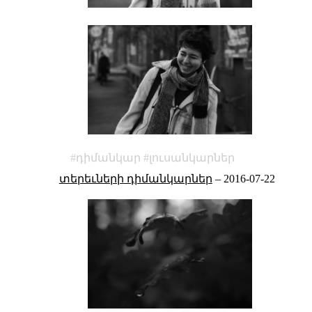
դիմանկար
լուսանկարներ
տերեւների դիմանկարներ
–
2016-07-22