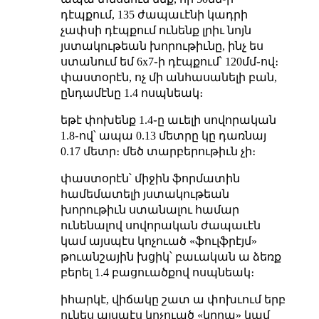
դէպքում, 135 ժապաւէնի կադրի
չափսի դէպքում ունենք լրիւ նոյն
յստակութեան խորութիւնը, ինչ ես
ստանում եմ 6x7֊ի դէպքում՝ 120մմ֊ով։
փաստօրէն, ոչ մի անհասանելի բան,
ընդամէնը 1.4 ոսպնեակ։
եթէ փոխենք 1.4֊ը աւելի սովորական
1.8֊ով՝ ապա 0.13 մետրը կը դառնայ
0.17 մետր։ մեծ տարբերութիւն չի։
փաստօրէն՝ միջին ֆորմատին
համեմատելի յստակութեան
խորութիւն ստանալու համար
ունենալով սովորական ժապաւէն
կամ այսպէս կոչուած «ֆուլֆրէյմ»
թուանշային խցիկ՝ բաւական ա ձեռք
բերել 1.4 բացուածքով ոսպնեակ։
իհարկէ, վիճակը շատ ա փոխւում երբ
ունես այսպէս կոչուած «կրոպ» կամ