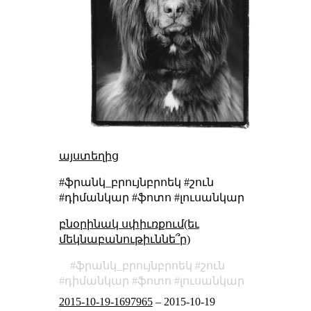
այստեղից
#ֆրանկ_բրույնբրոեկ #շուն
#դիմանկար #ֆոտո #լուսանկար
բնօրինակ սփիւռքում(եւ
մեկնաբանութիւննե՞ր)
ֆրանկ_բրույնբրոեկ
շուն
դիմանկար
ֆոտո
լուսանկար
2015-10-19-1697965
–
2015-10-19