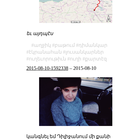
եւ այդպէս
աղջիկ
բաթում
դիմանկար
էկրանահան
լուսանկարներ
ուղեւորութիւն
ուղի
քարտէզ
2015-08-10-1592338
–
2015-08-10
կանգնել եմ Դիլիջանում մի քանի