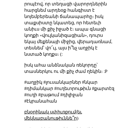
րոպէով, որ տեղացի վարորդներին
հարցնեմ արդեօք հանգիստ է
նոյեմբերեանի ճանապարհը։ իսկ
տաքսիստը նկատեց, որ հետեւի
անիւս մի քիչ իջած է։ ապա գնացի
կողքի «վուլկանիզացիան», դուրս
եկայ մեքենայի միջից, վերադառնամ,
տեսնեմ՝ վո՜ւյ, այս ի՞նչ աղջիկ է
նստած կողքս։ (:
իսկ ահա անձնական ռեկորդը՝
տասներկու ու մի քիչ ժամ ղեկին։ :P
#աղջիկ #լուսանկարներ #նկար
#դիմանկար #ուղեւորութիւն #քարտէզ
#ուղի #բաթում #դիլիջան
#էկրանահան
բնօրինակ սփիւռքում(եւ
մեկնաբանութիւննե՞ր)