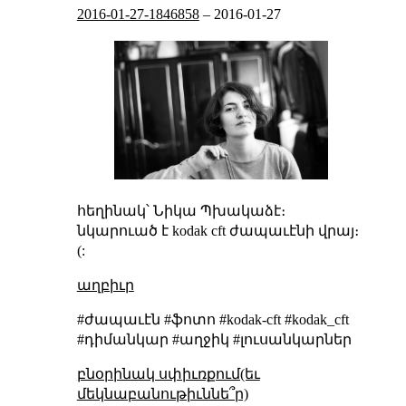
2016-01-27-1846858
–
2016-01-27
հեղինակ՝ Նիկա Պխակաձէ։
նկարուած է kodak cft ժապաւէնի վրայ։
(:
աղբիւր
#ժապաւէն #ֆոտո #kodak-cft #kodak_cft
#դիմանկար #աղջիկ #լուսանկարներ
բնօրինակ սփիւռքում(եւ
մեկնաբանութիւննե՞ր)