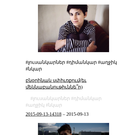
#լուսանկարներ #դիմանկար #աղջիկ
#նկար
բնօրինակ սփիւռքում(եւ
մեկնաբանութիւննե՞ր)
լուսանկարներ
դիմանկար
աղջիկ
նկար
2015-09-13-14318
–
2015-09-13