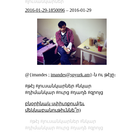
լուսանկարներ
2016-01-29-1850096
–
2016-01-29
@{imandes ;
imandes@spyurk.am
}֊ն ու թէյը։
#թէյ #լուսանկարներ #նկար
#դիմանկար #ուրց #դաղձ #զրոյց
բնօրինակ սփիւռքում(եւ
մեկնաբանութիւննե՞ր)
թէյ
լուսանկարներ
նկար
դիմանկար
ուրց
դաղձ
զրոյց