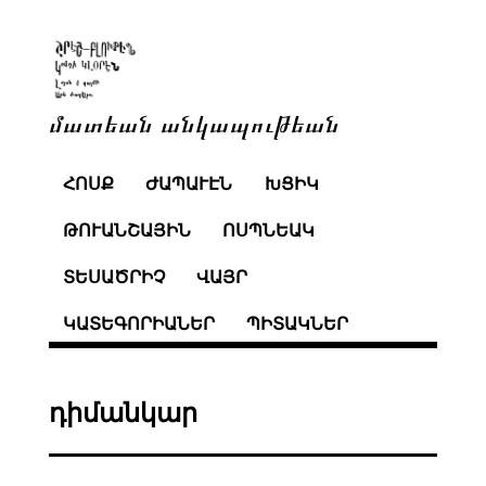
մատեան անկապութեան
ՀՈՍՔ
ԺԱՊԱՒԷՆ
ԽՑԻԿ
ԹՈՒԱՆՇԱՅԻՆ
ՈՍՊՆԵԱԿ
ՏԵՍԱԾՐԻՉ
ՎԱՅՐ
ԿԱՏԵԳՈՐԻԱՆԵՐ
ՊԻՏԱԿՆԵՐ
դիմանկար