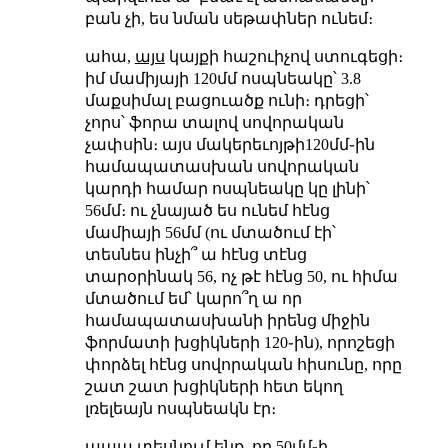
բան չի, ես նման սեթափներ ունեմ։
ահա,
այս
կայքի հաշուիչով ստուգեցի։
իմ մամիյայի 120մմ ոսպնեակը՝ 3.8
մաքսիմալ բացուածք ունի։ դրեցի՝
չորս՝ ֆորա տալով սովորական
չափսին։ այս մակերեւոյթի120մմ֊ին
համապատասխան սովորական
կարդի համար ոսպնեակը կը լինի՝
56մմ։ ու չնայած ես ունեմ հէնց
մամիայի 56մմ (ու մտածում էի՝
տեսնես ինչի՞ ա հէնց տէնց
տարօրինակ 56, ոչ թէ հէնց 50, ու հիմա
մտածում եմ՝ կարո՞ղ ա որ
համապատասխանի իրենց միջին
ֆորմատի խցիկների 120֊ին), որոշեցի
փորձել հէնց սովորական հիսունը, որը
շատ շատ խցիկների հետ եկող
լռելեայն ոսպնեակն էր։
ապա տեսնում ենք, որ 50մմ֊ի