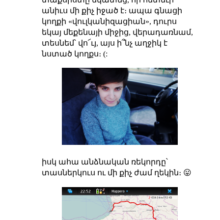
անիւս մի քիչ իջած է։ ապա գնացի
կողքի «վուլկանիզացիան», դուրս
եկայ մեքենայի միջից, վերադառնամ,
տեսնեմ՝ վո՜ւյ, այս ի՞նչ աղջիկ է
նստած կողքս։ (:
իսկ ահա անձնական ռեկորդը՝
տասներկուս ու մի քիչ ժամ ղեկին։ 😛