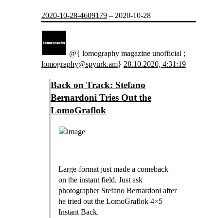
2020-10-28-4609179
–
2020-10-28
@{ lomography magazine unofficial ;
lomography@spyurk.am
}
28.10.2020, 4:31:19
Back on Track: Stefano
Bernardoni Tries Out the
LomoGraflok
Large-format just made a comeback
on the instant field. Just ask
photographer Stefano Bernardoni after
he tried out the LomoGraflok 4×5
Instant Back.