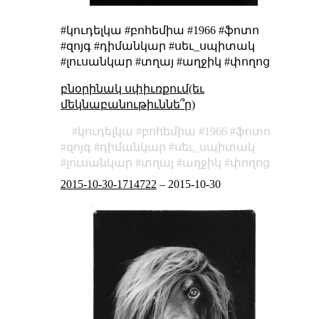
#կուդելկա #բոհեմիա #1966 #ֆոտո
#զոյգ #դիմանկար #սեւ_սպիտակ
#լուսանկար #տղայ #աղջիկ #փողոց
բնօրինակ սփիւռքում(եւ
մեկնաբանութիւննե՞ր)
կուդելկա
բոհեմիա
1966
ֆոտո
զոյգ
դիմանկար
սեւ_սպիտակ
լուսանկար
տղայ
աղջիկ
փողոց
2015-10-30-1714722
–
2015-10-30