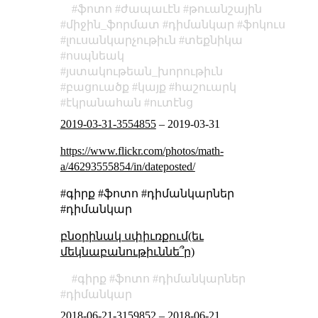
ֆոտո
ժապաւէն
թուանշային
միջին_ֆորմատ
դիմանկար
ֆոկուս
լուսանկարչութիւն
տեքնիկա
ոսպնեակ
յստակութեան_խորութիւն
բացուածք
կայք
հաշուարկ
էկրանահան
ուտէնց
2019-03-31-3554855
–
2019-03-31
https://www.flickr.com/photos/math-
a/46293555854/in/dateposted/
#գիրք #ֆոտո #դիմանկարներ
#դիմանկար
բնօրինակ սփիւռքում(եւ
մեկնաբանութիւննե՞ր)
գիրք
ֆոտո
դիմանկարներ
դիմանկար
2018-06-21-3159852
–
2018-06-21