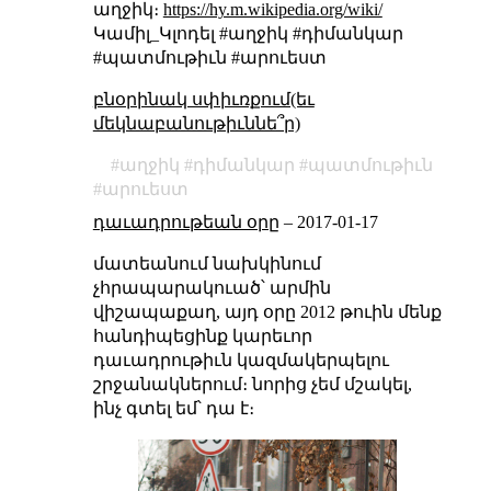
աղջիկ։
https://hy.m.wikipedia.org/wiki/
Կամիլ_Կլոդել #աղջիկ #դիմանկար
#պատմութիւն #արուեստ
բնօրինակ սփիւռքում(եւ
մեկնաբանութիւննե՞ր)
աղջիկ
դիմանկար
պատմութիւն
արուեստ
դաւադրութեան օրը
–
2017-01-17
մատեանում նախկինում
չհրապարակուած՝ արմին
վիշապաքաղ, այդ օրը 2012 թուին մենք
հանդիպեցինք կարեւոր
դաւադրութիւն կազմակերպելու
շրջանակներում։ նորից չեմ մշակել,
ինչ գտել եմ՝ դա է։