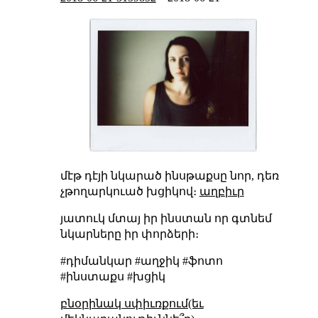
մէթ դէյի նկարած ինսթաքսը նոր, դեռ
չթողարկուած խցիկով։
աղբիւր
յատուկ մտայ իր ինստան որ գտնեմ
նկարները իր փորձերի։
#դիմանկար #աղջիկ #ֆոտո
#ինստաքս #խցիկ
բնօրինակ սփիւռքում(եւ