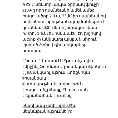
APS-C սենսոր։ ապա օրինակ ֆուջի
x100֊ը որի ոսպնեակի ամենամեծ
բացուածքը 2.0 ա, 23մմ իր ոսպնեակով
նոյն հեռաւորութեան պայմաններում
կունենայ 0.61 մետր յստակութեան
խորութիւն։ եւ իսկապէս, էդ խցիկով
պէտք չի ակնկալել այսքան սիրուն
լղոզած ֆոնով դիմանկարներ
ստանալ։
#ֆոտո #ժապաւէն #թուանշային
#միջին_ֆորմատ #դիմանկար #ֆոկուս
#լուսանկարչութիւն #տեքնիկա
#ոսպնեակ
#յստակութեան_խորութիւն
#բացուածք #կայք #հաշուարկ
#էկրանահան #ուտէնց
բնօրինակ սփիւռքում(եւ
մեկնաբանութիւննե՞ր)