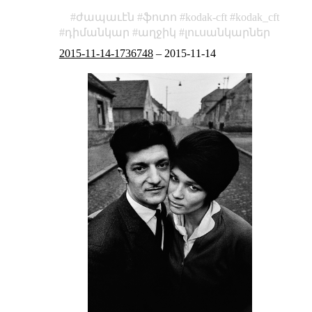
ժապաւէն
ֆոտո
kodak-cft
kodak_cft
դիմանկար
աղջիկ
լուսանկարներ
2015-11-14-1736748
–
2015-11-14