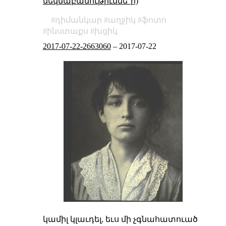
մեկնաբանութիւննե՞ր)
դիմանկար
աղջիկ
ֆոտո
ինստաքս
խցիկ
2017-07-22-2663060
–
2017-07-22
կամիլ կլաւդել, եւս մի չգնահատուած