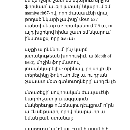
ես վերջերս շատ եմ նկարում միջին
ֆորմատ՝ աւելի յստակ՝ նկարում եմ
mamiya rb67֊ով, որի ժապաւէնի վրայ
թողած նկարի չափսը՝ մօտ 6x7
սանտիմետր ա։ իրականում 7.5 ա, ու
այդ խցիկով հիմա շատ եմ նկարում
ինստաքս, որը 6x6 ա։
աչքի ա ընկնում՝ ինչ կարճ
յստակութեան խորութիւն ա (depth of
field), միջին ֆորմատով
լուսանկարելիս։ օրինակ, բոյսիկի մի
տերեւիկը ֆոկուսի մէջ ա, ու դրան
շաաատ մօտ գտնուողները՝ արդէն չէ։
մտածեցի՝ սովորական ժապաւէնի
կադրի չափ լուսազգայուն
մակերեւոյթ ունենալու դէպքում՝ ո՞րն
ա էն սեթափը, որով հնարաւոր ա
նման բան ստանալ։
պարզւում ա՝ բնաւ էլ անհասանելի