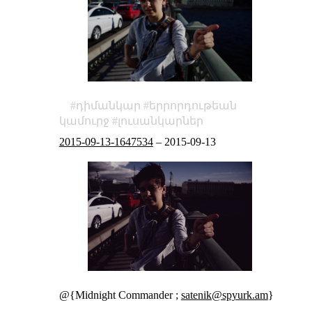
դիմանկար
երրորդութեան
կամուրջ
լուսանկարներ
2015-09-13-1647534
–
2015-09-13
@{Midnight Commander ;
satenik@spyurk.am
}