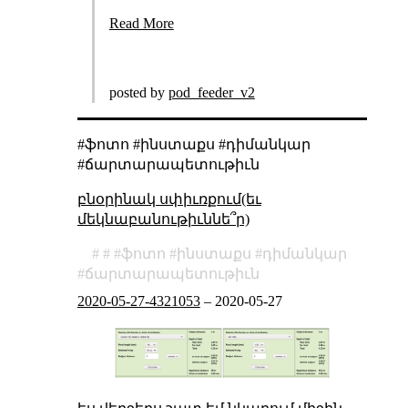
Read More
posted by
pod_feeder_v2
#ֆոտո #ինստաքս #դիմանկար
#ճարտարապետութիւն
բնօրինակ սփիւռքում(եւ
մեկնաբանութիւննե՞ր)
ֆոտո
ինստաքս
դիմանկար
ճարտարապետութիւն
2020-05-27-4321053
–
2020-05-27