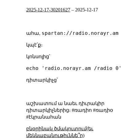
2025-12-17-30201627
–
2025-12-17
spartan://radio.norayr.am
ահա,
կպէ՛ք։
կոնսոլից՝
դիտարկիչց՝
աշխատում ա նաեւ դիւրակիր
դիտարկիչներից։ #ռադիո #ռադիօ
#էկրանահան
բնօրինակ ծմակուտում(եւ
մեկնաբանութիւննե՞ր)