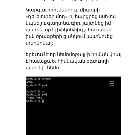
Կարգաւորումներում միացրի
«դեւելոփեր մոդ»֊ը, հարցրեց սսհ֊ով
կպնելու գաղտնագիր, յայտնեց իմ
այփին, որ էլ իֆկոնֆիգ չʼհաւաքեմ,
իսկ ծրագրերի ցանկում յայտնուեց
տերմինալ։
երեւում է որ նեմոմոբայլ֊ի հիման վրայ
է հաւաքած։ հիմնական օգտւողի
անունը՝ նեմո։