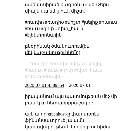
ամենասիրած ռադիօն ա։ վերջերս
միայն սա եմ լսում։ միշտ։
#ռադիո #ռադիօ #միշտ #լսելիք #հաուս
#հաւս #դիփ #դիփ_հաւս
#էլեկտրոնային
բնօրինակ ծմակուտում(եւ
մեկնաբանութիւննե՞ր)
ռադիո
ռադիօ
միշտ
լսելիք
հաուս
հաւս
դիփ
դիփ_հաւս
էլեկտրոնային
2020-07-01-4389554
–
2020-07-01
իրականում այս պատմութեան մէջ մի
բան էլ ա հետաքրքրաշարժ։
այն ա որ greenhost֊ը փաստօրէն
ֆինանսաւորուել ա ամն
կառավարութեան կողմից։ ու հիմա