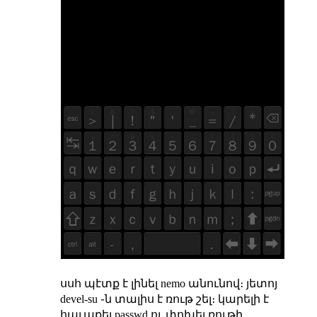
սսհ պէտք է լինել nemo անունով։ յետոյ
devel-su ֊ն տալիս է ռութ շել։ կարելի է
հաւաքել passwd ու փոխել ռութի