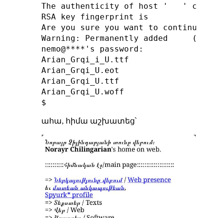
The authenticity of host '   ' can't 
RSA key fingerprint is 

Are you sure you want to continue co
Warning: Permanently added     (RSA)
nemo@****'s password: 

Arian_Grqi_i_U.ttf                  
Arian_Grqi_U.eot                    
Arian_Grqi_U.ttf                    
Arian_Grqi_U.woff                   
ահա, հիմա աշխատեց՝