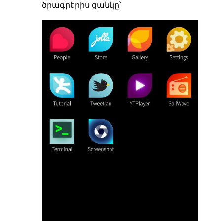
ծրագրերիս ցանկը՝