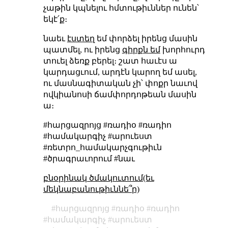
չաթին կպնելու հմտութիւններ ունեն՝
եկէ՛ք։
նաեւ
էստեղ
եմ փորձել իրենց մասին
պատմել, ու իրենց
գիրքն եմ
խորհուրդ
տուել ձեռք բերել։ շատ հաւէս ա
կարդացւում, արդէն կարող եմ ասել,
ու մասնագիտական չի՝ փոքր նաւով
ովկիանոսի ճամփորդոթեան մասին
ա։
#հարցազրոյց #ռադիօ #ռադիո
#համակարգիչ #արուեստ
#ռետրո_համակարչգութիւն
#ծրագրաւորում #նաւ
բնօրինակ ծմակուտում(եւ
մեկնաբանութիւննե՞ր)
հարցազրոյց
ռադիօ
ռադիո
համակարգիչ
արուեստ