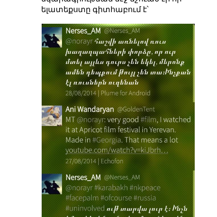
ելատեքստը գիտհաբում է՝