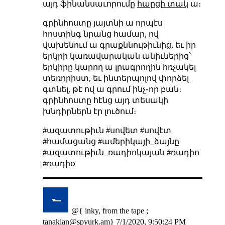
այդ ֆինանսաւորումը
հարցի տակ
ա։
գրինհոստը յայտնի ա որպէս
հոստինգ նրանց համար, ով
վախենում ա գրաքննութիւնից, եւ իր
երկրի կառավարական անիւներից՝
երկիրը կարող ա լրագրողին հռչակել
տեռորիստ, եւ ինտերպոլով փորձել
գտնել, թէ ով ա գրում ինչ֊որ բան։
գրինհոստը հէնց այդ տեսակի
խնդիրներն էր լուծում։
#ազատութիւն #սովետ #սովէտ
#համացանց #ամերիկայի_ձայնը
#ազատութիւն_ռադիոկայան #ռադիո
#ռադիօ
@{ inky, from the tape ;
tanakian@spyurk.am
}
7/1/2020, 9:50:24 PM