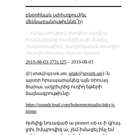
բնօրինակ սփիւռքում(եւ
մեկնաբանութիւննե՞ր)
ազատութիւն
սովետ
սովէտ
համացանց
ամերիկայի_ձայնը
ազատութիւն_ռադիոկայան
ռադիո
ռադիօ
freedom
internet
petition
2019-08-03-3731325
–
2019-08-03
@{artak@spyurk.am;
artak@spyurk.am
}֊ն
այսօր հրապարակեց այն օրուայ
ծարաւ աղբիւրից ուղիղ եթերի
ձայնագրութիւնը։
https://soundcloud.com/bohemnotsradio/inky/s-
lnjmp
#լսելիք նուագած ա pioneer xdj-rx֊ի վրայ,
լրիւ իմպրովիզ ա, չեմ իմացել ինչ եմ