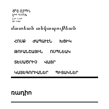
մատեան անկապութեան
ՀՈՍՔ
ԺԱՊԱՒԷՆ
ԽՑԻԿ
ԹՈՒԱՆՇԱՅԻՆ
ՈՍՊՆԵԱԿ
ՏԵՍԱԾՐԻՉ
ՎԱՅՐ
ԿԱՏԵԳՈՐԻԱՆԵՐ
ՊԻՏԱԿՆԵՐ
ռադիո