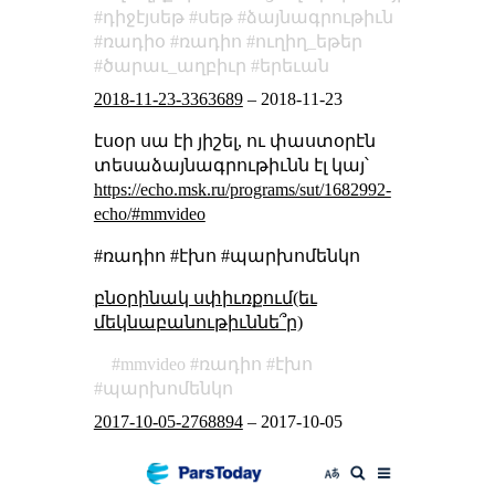
դիջէյսեթ
սեթ
ձայնագրութիւն
ռադիօ
ռադիո
ուղիղ_եթեր
ծարաւ_աղբիւր
երեւան
2018-11-23-3363689
–
2018-11-23
էսօր սա էի յիշել, ու փաստօրէն
տեսաձայնագրութիւնն էլ կայ՝
https://echo.msk.ru/programs/sut/1682992-
echo/#mmvideo
#ռադիո #էխո #պարխոմենկո
բնօրինակ սփիւռքում(եւ
մեկնաբանութիւննե՞ր)
mmvideo
ռադիո
էխո
պարխոմենկո
2017-10-05-2768894
–
2017-10-05