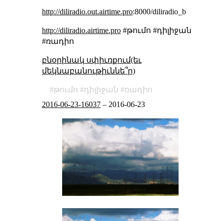
http://diliradio.out.airtime.pro
:8000/diliradio_b
http://diliradio.airtime.pro
#թումո #դիլիջան
#ռադիո
բնօրինակ սփիւռքում(եւ
մեկնաբանութիւննե՞ր)
թումո
դիլիջան
ռադիո
2016-06-23-16037
–
2016-06-23