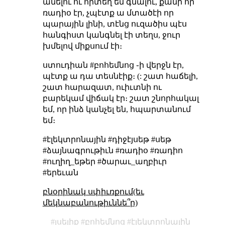
անելու ու որտեղ եմ գնալու, քանի որ
ռադիօ էր, չպէտք ա մտածէի որ
պարային լինի, տէնց ուզածիս պէս
հանգիստ կանգնել էի տեղս, ջուր
խմելով միքսում էի։
ստուդիան #բոհեմնոց ֊ի վերջն էր,
պէտք ա դա տեսնէիք։ (: շատ հաճելի,
շատ հարազատ, ուիւտնի ու
բարեկամ վիճակ էր։ շատ շնորհակալ
եմ, որ ինձ կանչել են, հպարտանում
եմ։
#էլեկտրոնային #դիջէյսեթ #սեթ
#ձայնագրութիւն #ռադիօ #ռադիո
#ուղիղ_եթեր #ծարաւ_աղբիւր
#երեւան
բնօրինակ սփիւռքում(եւ
մեկնաբանութիւննե՞ր)
լսելիք
բոհեմնոց
էլեկտրոնային