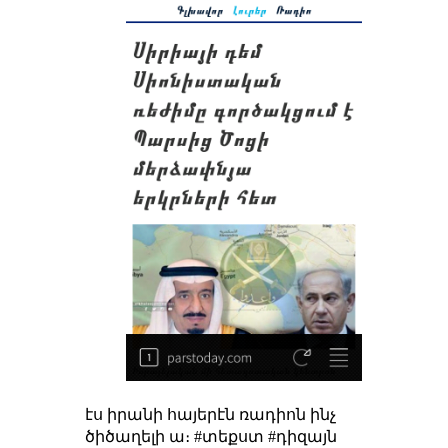
էս իրանի հայերէն ռադիոն ինչ
ծիծաղելի ա։ #տեքստ #դիզայն