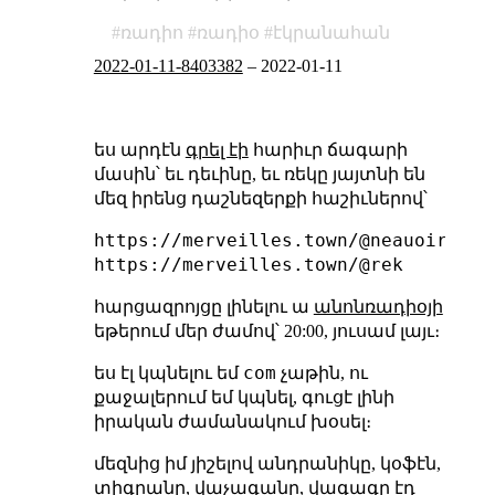
ռադիո
ռադիօ
էկրանահան
2022-01-11-8403382
–
2022-01-11
ես արդէն
գրել էի
հարիւր ճագարի
մասին՝ եւ դեւինը, եւ ռեկը յայտնի են
մեզ իրենց դաշնեզերքի հաշիւներով՝
https://merveilles.town/@neauoire
https://merveilles.town/@rek
հարցազրոյցը լինելու ա
անոնռադիօյի
եթերում մեր ժամով՝ 20:00, յուսամ լայւ։
com
ես էլ կպնելու եմ
չաթին, ու
քաջալերում եմ կպնել, գուցէ լինի
իրական ժամանակում խօսել։
մեզնից իմ յիշելով անդրանիկը, կօֆէն,
տիգրանը, վաչագանը, վագագը էդ