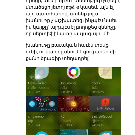
դրեցի, աւելի ճիշտ՝ ամսաթիւը չնշեցի,
մտածեցի յետոյ ntpd -s կասեմ, այն էլ,
այդ պատճառով, ասենք յոլա
խանութը չʼաշխատեց։ ինչպէս նաեւ
իմ կայքը՝ այդպէս էլ բողոքեց զննիչը,
որ սերտիֆիկատը ապագայում է։
խանութը բաւական հաւէս տեսք
ունի, ու կարողանում է զուգահեռ մի
քանի ծրագիր տեղադրել՝