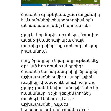
ծրագրեր գրեթէ չկան, շատ աղքատիկ
է։ մաեմո֊ների ռեպոզիտորիաներն
անհամեմատ աւելի հարուստ են։
չկայ եւ նորմալ ֆոտո անելու ծրագիր։
ասենք ֆկամերայի պէս։ միայն
տուփից դրսինը։ լիքը գրելու բան կայ
իրականում։
որոշ ծրագրերի նկարագրութեան մէջ
գրուած է որ դրանք անդրոիդի
ծրագրեր են։ իսկ անդրոիդի ծրագրեր
աշխատացնելու միջաւայրը՝ ալիեն
դալվիկը, փաստօրէն տուփից դուրս
չկայ։ չգիտեմ, կախուածութիւններ կը
հասկանար, թէ չէ, դեռ չեմ փորձել։
փորձել եմ կոնսոլում zipper
աշխատացնել, ինչպէս
նեմոմոբայլում, բայց զիփեր չկայ։