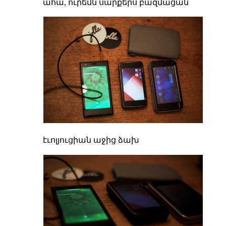
ահա, ուրեմն սարքերս բազմացան
էւոլյուցիան աջից ձախ