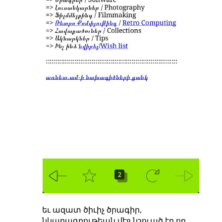
եւ ազատ ծիւիչ ծրագիր,
նկարագրութեան մէջ նշուած էր որ