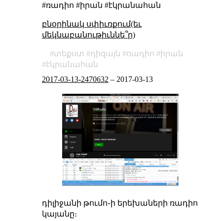
#ռադիո #իրան #էկրանահան
բնօրինակ սփիւռքում(եւ
մեկնաբանութիւննե՞ր)
տեքստ
դիզայն
ռադիո
իրան
էկրանահան
2017-03-13-2470632
–
2017-03-13
դիլիջանի թումո֊ի երեխաների ռադիո
կայանը։