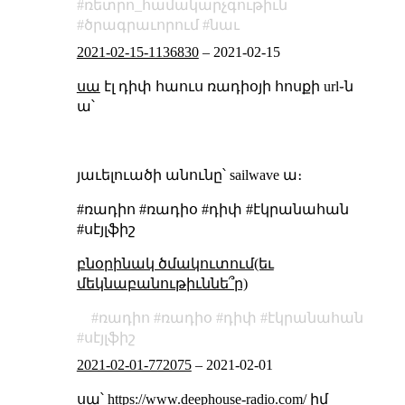
ռետրո_համակարչգութիւն
ծրագրաւորում
նաւ
2021-02-15-1136830
–
2021-02-15
սա
էլ դիփ հաուս ռադիօյի հոսքի url֊ն
ա՝
յաւելուածի անունը՝ sailwave ա։
#ռադիո #ռադիօ #դիփ #էկրանահան
#սէյլֆիշ
բնօրինակ ծմակուտում(եւ
մեկնաբանութիւննե՞ր)
ռադիո
ռադիօ
դիփ
էկրանահան
սէյլֆիշ
2021-02-01-772075
–
2021-02-01
սա՝
https://www.deephouse-radio.com/
իմ