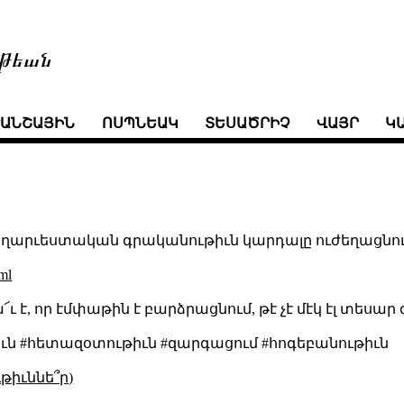
թեան
ՒԱՆՇԱՅԻՆ
ՈՍՊՆԵԱԿ
ՏԵՍԱԾՐԻՉ
ՎԱՅՐ
Կ
գեղարւեստական գրականութիւն կարդալը ուժեղացնու
ml
՜ւ է, որ էմփաթին է բարձրացնում, թէ չէ մէկ էլ տեսար 
ւն #հետազօտութիւն #զարգացում #հոգեբանութիւն
թիւննե՞ր)