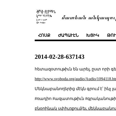
մատեան անկապու
ՀՈՍՔ
ԺԱՊԱՒԷՆ
ԽՑԻԿ
ԹՈ
2014-02-28-637143
հետազօտութիւն են արել, ըստ որի 
http://www.svoboda.org/audio/Audio/1094118.ht
Մեկնաբանողերից մէկն գրում է՝ ինչ լա
#ռադիո #ազատութիւն #գրականութի
բնօրինակ սփիւռքում(եւ մեկնաբանու