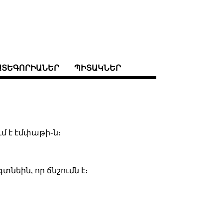
ԱՏԵԳՈՐԻԱՆԵՐ
ՊԻՏԱԿՆԵՐ
մ է էմփաթի֊ն։
գտնեին, որ ճնշումն է։