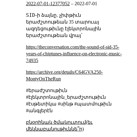
2022-07-01-12377052
–
2022-07-01
SID
֊ի ձայնը․ չիփթիւն
երաժշտութեան 35 տարուայ
ազդեցութիւնը էլեկտրոնային
երաժշտութեան վրայ՝
https://theconversation.com/the-sound-of-sid-35-
years-of-chiptunes-influence-on-electronic-music-
74935
https://archive.org/details/C64GVA250-
MontyOnTheRun
#երաժշտութիւն
#էլեկտրոնային_երաժշտութիւն
#էսթետիկա #սինթ #պատմութիւն
#անգլերէն
բնօրինակ ծմակուտում(եւ
մեկնաբանութիւննե՞ր)