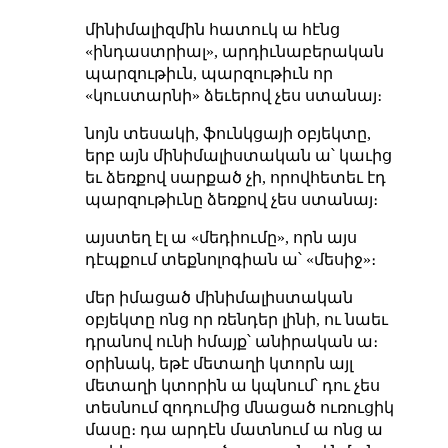
մինիմալիզմին հատուկ ա հէնց
«ինդաստրիալ», արդիւնաբերական
պարզութիւն, պարզութիւն որ
«կուստարնի» ձեւերով չես ստանայ։
նոյն տեսակի, ֆունկցայի օբյեկտը,
երբ այն մինիմալիստական ա՝ կաւից
եւ ձեռքով սարքած չի, որովհետեւ էդ
պարզութիւնը ձեռքով չես ստանայ։
այստեղ էլ ա «մեդիումը», որն այս
դէպքում տեքնոլոգիան ա՝ «մեսիջ»։
մեր իմացած մինիմալիստական
օբյեկտը ոնց որ ռենդեր լինի, ու նաեւ
դրանով ունի հմայք՝ անիրական ա։
օրինակ, եթէ մետաղի կտորն այլ
մետաղի կտորին ա կպնում՝ դու չես
տեսնում զոդումից մնացած ուռուցիկ
մասը։ դա արդէն մատնում ա ոնց ա