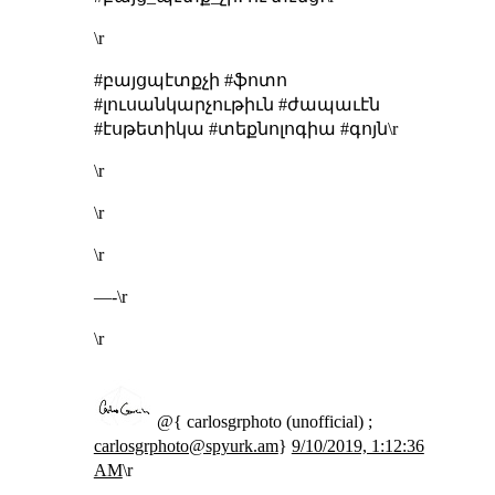
\r
#բայցպէտքչի #ֆոտո
#լուսանկարչութիւն #ժապաւէն
#էսթետիկա #տեքնոլոգիա #գոյն\r
\r
\r
\r
—-\r
\r
@{ carlosgrphoto (unofficial) ;
carlosgrphoto@spyurk.am
}
9/10/2019, 1:12:36
AM
\r