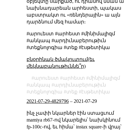
օբյեկտը սարքած, ու դրանով նման ա
նախնադարեան արհեստի, պակաս
աբստրակտ ու «ռենդերային» ա այն
դարձնում մեզ համար։
#արուեստ #արհեստ #մինիմալիզմ
#անկապ #արդիւնաբերութիւն
#տեքնոլոգիա #տեք #էսթետիկա
բնօրինակ ծմակուտում(եւ
մեկնաբանութիւննե՞ր)
արուեստ
արհեստ
մինիմալիզմ
անկապ
արդիւնաբերութիւն
տեքնոլոգիա
տեք
էսթետիկա
2021-07-29-4829796
–
2021-07-29
ինչ չափի նկարներ էին ստացւում
mamiya rb67֊ով նկարելիս՝ նախկինում
fp-100c֊ով, եւ հիմա՝ instax square֊ի վրայ՝