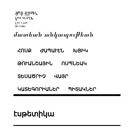
մատեան անկապութեան
ՀՈՍՔ
ԺԱՊԱՒԷՆ
ԽՑԻԿ
ԹՈՒԱՆՇԱՅԻՆ
ՈՍՊՆԵԱԿ
ՏԵՍԱԾՐԻՉ
ՎԱՅՐ
ԿԱՏԵԳՈՐԻԱՆԵՐ
ՊԻՏԱԿՆԵՐ
էսթետիկա