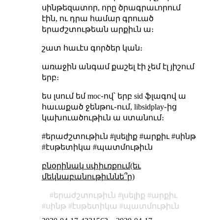
սինթեզատոր, որը ծրագրաւորում
էին, ու դրա համար գրուած
երաժշտութեան արքիւն ա։
շատ հաւէս գործեր կան։
առաջին անգամ քաշել էի չեմ էլ յիշում
երբ։
ես լսում եմ moc֊ով՝ երբ sid ֆլագով ա
հաւաքած ջենթու֊ում, libsidplay֊ից
կախուածութիւն ա ստանում։
#երաժշտութիւն #լսելիք #արքիւ #սինթ
#էսթետիկա #պատմութիւն
բնօրինակ սփիւռքում(եւ
մեկնաբանութիւննե՞ր)
երաժշտութիւն
լսելիք
արքիւ
սինթ
էսթետիկա
պատմութիւն