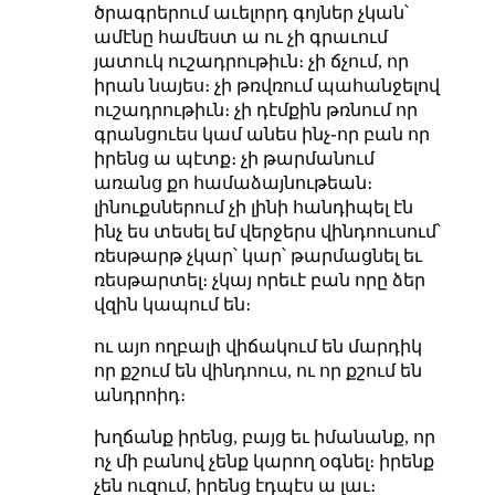
ծրագրերում աւելորդ գոյներ չկան՝
ամէնը համեստ ա ու չի գրաւում
յատուկ ուշադրութիւն։ չի ճչում, որ
իրան նայես։ չի թռվռում պահանջելով
ուշադրութիւն։ չի դէմքին թռնում որ
գրանցուես կամ անես ինչ֊որ բան որ
իրենց ա պէտք։ չի թարմանում
առանց քո համաձայնութեան։
լինուքսներում չի լինի հանդիպել էն
ինչ ես տեսել եմ վերջերս վինդոուսում՝
ռեսթարթ չկար՝ կար՝ թարմացնել եւ
ռեսթարտել։ չկայ որեւէ բան որը ձեր
վզին կապում են։
ու այո ողբալի վիճակում են մարդիկ
որ քշում են վինդոուս, ու որ քշում են
անդրոիդ։
խղճանք իրենց, բայց եւ իմանանք, որ
ոչ մի բանով չենք կարող օգնել։ իրենք
չեն ուզում, իրենց էդպէս ա լաւ։