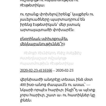
#էսթետիկա։
ու դրանք փոխելով իրենք՝ կայքերն ու
յաւելուածները պարտադրում են
իրենց էսթետիկան՝ մեր յստակ
արտայայտածի փոխարէն։
բնօրինակ սփիւռքում(եւ
մեկնաբանութիւննե՞ր)
էմոջի
իւնիկոդ
նիշ
սէյլֆիշ
ստեղնաշար
մշակոյթ
պատմութիւն
էսթետիկա
2020-02-23-4116166
–
2020-02-23
վերնիսաժի անդրէյը տեսաւ ինձ մօտ
400 իսօ֊անոց ժապաւէն ու ասաւ՝ —
նկարի որպէս հարիւր։ ինչի՞դ ա պէտք
չորս հարիւր, շատ ա։ ու հատիկներ կը
լինեն։