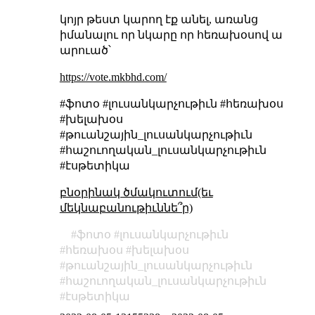
կոյր թեստ կարող էք անել, առանց
իմանալու որ նկարը որ հեռախօսով ա
արուած՝
https://vote.mkbhd.com/
#ֆոտօ #լուսանկարչութիւն #հեռախօս
#խելախօս
#թուանշային_լուսանկարչութիւն
#հաշուողական_լուսանկարչութիւն
#էսթետիկա
բնօրինակ ծմակուտում(եւ
մեկնաբանութիւննե՞ր)
ֆոտօ
լուսանկարչութիւն
հեռախօս
խելախօս
թուանշային_լուսանկարչութիւն
հաշուողական_լուսանկարչութիւն
էսթետիկա