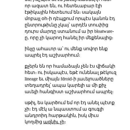
որ ազատ են, ու հետեւաբար էլի
էթիկային հետեւում են։ սակայն
մոբայլ օհ֊ի դէպքում որպէս կանոն էդ
ընտրութիւնը չկայ՝ արդէն տուփից
դուրս մարդը ստանում ա իր bloatware֊
ը, որը չի կարող հանել իր մեքենայից։
ինչը ահաւոր ա՝ ու մենք սովոր ենք
ապրել էդ աշխարհում։
քչերն են որ համաձայն չեն էս վիճակի
հետ։ ու իսկապէս, եթէ ունենալ թէկուզ
lineage եւ միայն fdroid֊ի յաւելուածները
տեղադրել՝ ապա կարելի ա մի քիչ
աւելի հանգիստ աշխարհում ապրել։
սթիլ, ես կարծում եմ որ էդ անել պէտք
չի։ էդ մէկ ա նպաստում ա գուգլի
անդրոիդ հարթակին, իսկ միւս
կողմից
ազնիւ չի
։