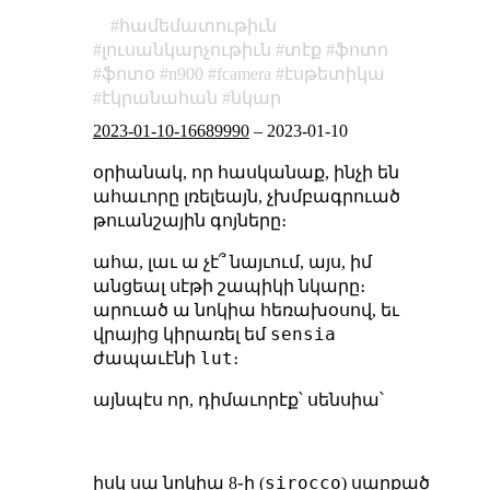
համեմատութիւն
լուսանկարչութիւն
տէք
ֆոտո
ֆոտօ
n900
fcamera
էսթետիկա
էկրանահան
նկար
2023-01-10-16689990
–
2023-01-10
օրիանակ, որ հասկանաք, ինչի են
ահաւորը լռելեայն, չխմբագրուած
թուանշային գոյները։
ահա, լաւ ա չէ՞ նայւում, այս, իմ
անցեալ սէթի շապիկի նկարը։
արուած ա նոկիա հեռախօսով, եւ
sensia
վրայից կիրառել եմ
lut
ժապաւէնի
։
այնպէս որ, դիմաւորէք՝ սենսիա՝
sirocco
իսկ սա նոկիա 8֊ի (
) սարքած