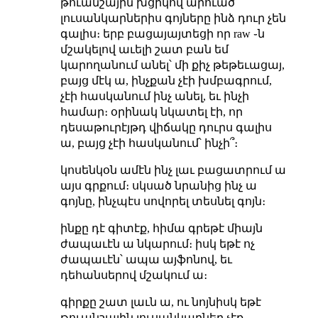
թուանշային խցիկով արուած
լուսանկարներիս գոյները ինձ դուր չեն
գալիս։ երբ բացայայտեցի որ raw ֊ն
մշակելով աւելի շատ բան եմ
կարողանում անել՝ մի քիչ թեթեւացայ,
բայց մէկ ա, ինչքան չէի խմբագրում,
չէի հասկանում ինչ անել, եւ ինչի
համար։ օրինակ նկատել էի, որ
դեսաթուրէյթդ վիճակը դուրս գալիս
ա, բայց չէի հասկանում՝ ինչի՞։
կոսենկօն ամէն ինչ լաւ բացատրում ա
այս գրքում։ սկսած նրանից ինչ ա
գոյնը, ինչպէս սովորել տեսնել գոյն։
ինքը դէ գիտէք, հիմա գրեթէ միայն
ժապաւէն ա նկարում։ իսկ եթէ ոչ
ժապաւէն՝ ապա այֆոնով, եւ
դեհանսերով մշակում ա։
գիրքը շատ լաւն ա, ու նոյնիսկ եթէ
թուանշային լուսանկարներ չէք