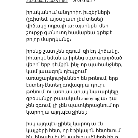
2020-04-17-4231562
–
2020-04-17
իրականում անդրոիդ իւզերների
(չգիտեմ, այօս շատ չեմ տեսել)
վիճակը ողբալի ա։ այսինքն՝ մեր
շուրջը գտնուող համարեա գրեթէ
բոլոր մարդկանց։
իրենք շատ չեն զգում, զի էդ վիճակը,
իհարկէ նման ա իրենց օգտագործած
վեբի՝ երբ դէմքին ինչ֊որ պահանջներ,
կամ լաւագոյն դէպքում՝
առաջարկութիւններ են թռնում, երբ
էստեղ֊էնտեղ գովազդ ա դուրս
թռնում, ու առհասարակ նաւարկելը,
զբօսանքը բաւական annoying ա։ դա
չեն զգում, չի չեն պատկերացնում որ
կարող ա այդպէս չլինել։
իսկ այդպէս չլինել կարող ա էն
կայքերի հետ, որ էթիկային հետեւում
են, ինչպէս եւ էն յաւելուածների հետ