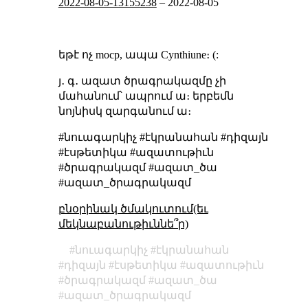
2022-08-05-13155238
–
2022-08-05
եթէ ոչ mocp, ապա Cynthiune։ (:
յ․ գ․ ազատ ծրագրակազմը չի
մահանում՝ ապրում ա։ երբեմն
նոյնիսկ զարգանում ա։
#նուագարկիչ #էկրանահան #դիզայն
#էսթետիկա #ազատութիւն
#ծրագրակազմ #ազատ_ծա
#ազատ_ծրագրակազմ
բնօրինակ ծմակուտում(եւ
մեկնաբանութիւննե՞ր)
նուագարկիչ
էկրանահան
դիզայն
էսթետիկա
ազատութիւն
ծրագրակազմ
ազատ_ծա
ազատ_ծրագրակազմ