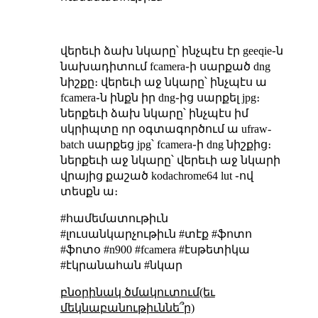
վերեւի ձախ նկարը՝ ինչպէս էր geeqie֊ն
նախադիտում fcamera֊ի սարքած dng
նիշքը։ վերեւի աջ նկարը՝ ինչպէս ա
fcamera֊ն ինքն իր dng֊ից սարքել jpg։
ներքեւի ձախ նկարը՝ ինչպէս իմ
սկրիպտը որ օգտագործում ա ufraw-
batch սարքեց jpg՝ fcamera֊ի dng նիշքից։
ներքեւի աջ նկարը՝ վերեւի աջ նկարի
վրայից քաշած kodachrome64 lut ֊ով
տեսքն ա։
#համեմատութիւն
#լուսանկարչութիւն #տէք #ֆոտո
#ֆոտօ #n900 #fcamera #էսթետիկա
#էկրանահան #նկար
բնօրինակ ծմակուտում(եւ
մեկնաբանութիւննե՞ր)