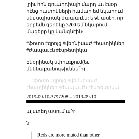
լրիւ հին գուարդիայի մարդ ա։ էսօր
հէնց հատիկների համար եմ նկարում
սեւ սպիտակ ժապաւէն։ եթէ ասէի, որ
երբեմն ցերեկը 3200 եմ նկարում,
մազերը կը կանգնէին։
#ֆոտո #զրոյց #վերնիսաժ #հատիկներ
#ժապաւէն #էսթետիկա
բնօրինակ սփիւռքում(եւ
մեկնաբանութիւննե՞ր)
ֆոտո
զրոյց
վերնիսաժ
հատիկներ
ժապաւէն
էսթետիկա
2019-09-10-3797208
–
2019-09-10
այստեղ ասում ա՝\r
\r
Reds are more muted than other