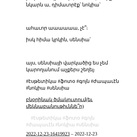
նկարն ա, դիմաւորէք՝ նոկիա՝
ահաւոր աաաաաա, չէ՞։
իսկ հիմա կրկին, սենսիա՝
այս, սենսիայի վարկածից ես չեմ
կարողանում աչքերս շեղել։
#էսթետիկա #ֆոտօ #գոյն #ժապաւէն
#նոկիա #սենսիա
բնօրինակ ծմակուտում(եւ
մեկնաբանութիւննե՞ր)
էսթետիկա
ֆոտօ
գոյն
ժապաւէն
նոկիա
սենսիա
2022-12-23-16419923
–
2022-12-23