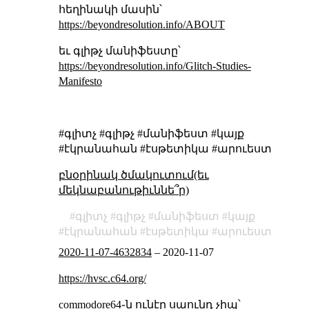
հեղինակի մասին՝
https://beyondresolution.info/ABOUT
եւ գլիթչ մանիֆեստը՝
https://beyondresolution.info/Glitch-Studies-
Manifesto
#գլիտչ #գլիթչ #մանիֆեստ #կայք
#էկրանահան #էսթետիկա #արուեստ
բնօրինակ ծմակուտում(եւ
մեկնաբանութիւննե՞ր)
գլիտչ
գլիթչ
մանիֆեստ
կայք
էկրանահան
էսթետիկա
արուեստ
2020-11-07-4632834
–
2020-11-07
https://hvsc.c64.org/
commodore64֊ն ունէր սաունդ չիպ՝