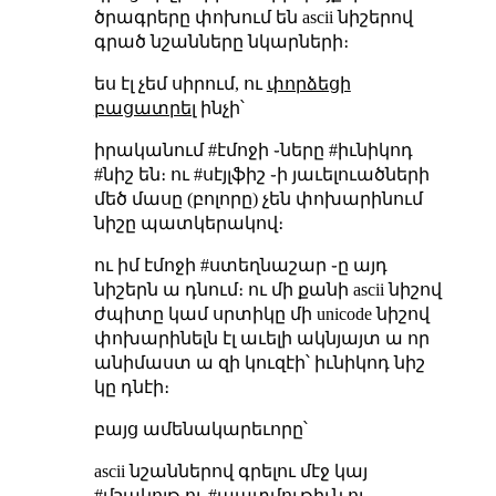
ծրագրերը փոխում են ascii նիշերով
գրած նշանները նկարների։
ես էլ չեմ սիրում, ու
փորձեցի
բացատրել
ինչի՝
իրականում #էմոջի ֊ները #իւնիկոդ
#նիշ են։ ու #սէյլֆիշ ֊ի յաւելուածների
մեծ մասը (բոլորը) չեն փոխարինում
նիշը պատկերակով։
ու իմ էմոջի #ստեղնաշար ֊ը այդ
նիշերն ա դնում։ ու մի քանի ascii նիշով
ժպիտը կամ սրտիկը մի unicode նիշով
փոխարինելն էլ աւելի ակնյայտ ա որ
անիմաստ ա զի կուզէի՝ իւնիկոդ նիշ
կը դնէի։
բայց ամենակարեւորը՝
ascii նշաններով գրելու մէջ կայ
#մշակոյթ ու #պատմութիւն ու