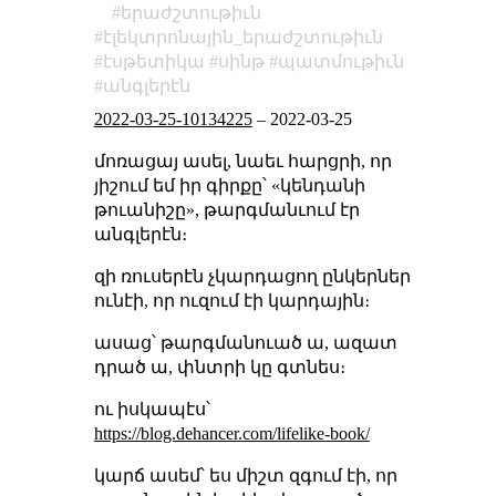
երաժշտութիւն
էլեկտրոնային_երաժշտութիւն
էսթետիկա
սինթ
պատմութիւն
անգլերէն
2022-03-25-10134225
–
2022-03-25
մոռացայ ասել, նաեւ հարցրի, որ
յիշում եմ իր գիրքը՝ «կենդանի
թուանիշը», թարգմանւում էր
անգլերէն։
զի ռուսերէն չկարդացող ընկերներ
ունէի, որ ուզում էի կարդային։
ասաց՝ թարգմանուած ա, ազատ
դրած ա, փնտրի կը գտնես։
ու իսկապէս՝
https://blog.dehancer.com/lifelike-book/
կարճ ասեմ՝ ես միշտ զգում էի, որ