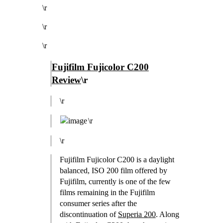
\r
\r
\r
Fujifilm Fujicolor C200
Review
\r
\r
\r
\r
Fujifilm Fujicolor C200 is a daylight
balanced, ISO 200 film offered by
Fujifilm, currently is one of the few
films remaining in the Fujifilm
consumer series after the
discontinuation of
Superia 200
. Along