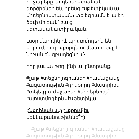
ու ջաբերը՝ մոդերնիստական
գործիքներ են, իրենց էսթետիկան ա
մոդերնիստական։ տելեգրամն էլ ա էդ
ձեւի մի բան՝ բայց
սեփականատիրական։
էսօր մարդիկ դէ պոստմոդերն են
սիրում, ու դիսքորդն ու մատրիքսը էդ
նիշան են զբաղեցնում։
որը լաւ ա։ թող լինի այլընտրանք։
#չաթ #տեքնոլոգիաներ #համացանց
#ազատութիւն #դիսքորդ #մատրիքս
#տելեգրամ #ջաբեր #մոդերնիզմ
#պոստմոդերն #էսթետիկա
բնօրինակ սփիւռքում(եւ
մեկնաբանութիւննե՞ր)
չաթ
տեքնոլոգիաներ
համացանց
ազատութիւն
դիսքորդ
մատրիքս