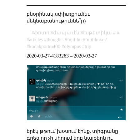
բնօրինակ սփիւռքում(եւ
մեկնաբանութիւննե՞ր)
ֆոտո
ժապաւէն
էսթետիկա
articles
thoughts
fujifilm
fujifilmxe2
kodakportra400
olympus
trip
2020-03-27-4183263
–
2020-03-27
երէկ թթում խօսում էինք, տիգրանը
գրեց որ չի սիրում երբ կայքերն ու