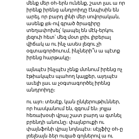
մենք մեր օհ֊երն ունենք, շատ լաւ ա որ
իրենք իրենց անդրոիդը էնպիսին են
արել, որ բարդ լինի մեր սովորական,
ասենք gtk֊ով գրած ծրագիրը
տեղափոխել՝ կապել են մէկ֊երկու
լեզուի հետ՝ մեզ մօտ լրիւ լիբերալ
վիճակ ա ու ինչ ասես լեզու չի
օգտագործուում, ինչների՞ս ա պէտք
իրենց հարթակը։
այնպէս ինչպէս չենք մտնում իրենց ոչ
էթիակպէս պահող կայքեր, այդպէս
աւելի լաւ ա չօգտագործել իրենց
անդրոիդը։
ու այո։ տեսէք, կան ընկերութիւններ,
որ հասկանում են, զգում են։ յոլլա
հեռախօսի վրայ շատ բարդ ա գտնել
բրենդի անունը։ փայնբուքի ու
փայնֆոնի վրայ նոյնպէս։ սէյլֆիշ օհ֊ը
լռելեայն ձեր ուզած գոյներով ա ու