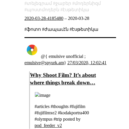
տելեգրամ
ջաբեր
մոդերնիզմ
պոստմոդերն
էսթետիկա
2020-03-28-4185480
–
2020-03-28
#ֆոտո #ժապաւէն #էսթետիկա
@{ emulsive unofficial ;
emulsive@spyurk.am
}
27/03/2020, 12:02:41
Why Shoot Film? It’s about
where things break down…
#articles #thoughts #fujifilm
#fujifilmxe2 #kodakportra400
#olympus #trip posted by
pod_feeder_v2