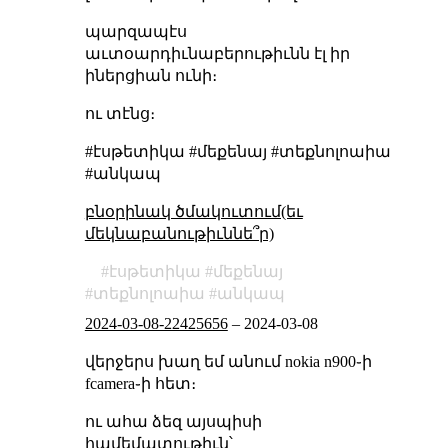
պարզապէս
աւտօարդիւնաբերութիւնն էլ իր
իներցիան ունի։
ու տէնց։
#էսթետիկա #մեքենայ #տեքնոլոաիա
#անկապ
բնօրինակ ծմակուտում(եւ
մեկնաբանութիւննե՞ր)
էսթետիկա
մեքենայ
տեքնոլոաիա
անկապ
2024-03-08-22425656
–
2024-03-08
վերջերս խաղ եմ անում nokia n900֊ի
fcamera֊ի հետ։
ու ահա ձեզ այսպիսի
համեմատութիւն՝