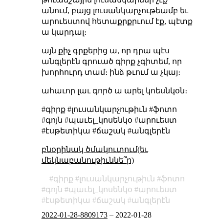
անում, բայց լուսանկարչութեամբ եւ
արուեստով հետաքրքրւում էք, պէտք
ա կարդալ։
այն քիչ գրքերից ա, որ դրա պէս
անգլերէն գրուած գիրք չգիտեմ, որ
խորհուրդ տամ։ ինձ թւում ա չկայ։
ահաւոր լաւ գործ ա արել կոեսնկօն։
#գիրք #լուսանկարչութիւն #ֆոտո
#գոյն #պաւել_կոսենկօ #արուեստ
#էսթետիկա #ճաշակ #անգլերէն
բնօրինակ ծմակուտում(եւ
մեկնաբանութիւննե՞ր)
գիրք
լուսանկարչութիւն
ֆոտո
գոյն
պաւել_կոսենկօ
արուեստ
էսթետիկա
ճաշակ
անգլերէն
2022-01-28-8809173
–
2022-01-28