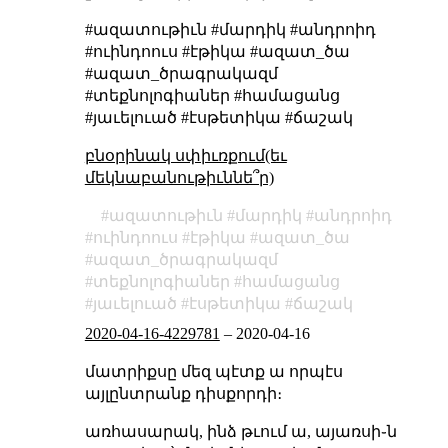
#ազատութիւն #մարդիկ #անդրոիդ
#ուինդոուս #էթիկա #ազատ_ծա
#ազատ_ծրագրակազմ
#տեքնոլոգիաներ #համացանց
#յաւելուած #էսթետիկա #ճաշակ
բնօրինակ սփիւռքում(եւ
մեկնաբանութիւննե՞ր)
ազատութիւն
մարդիկ
անդրոիդ
ուինդոուս
էթիկա
ազատ_ծա
ազատ_ծրագրակազմ
տեքնոլոգիաներ
համացանց
յաւելուած
էսթետիկա
ճաշակ
2020-04-16-4229781
–
2020-04-16
մատրիքսը մեզ պէտք ա որպէս
այլընտրանք դիսքորդի։
առհասարակ, ինձ թւում ա, այառսի֊ն