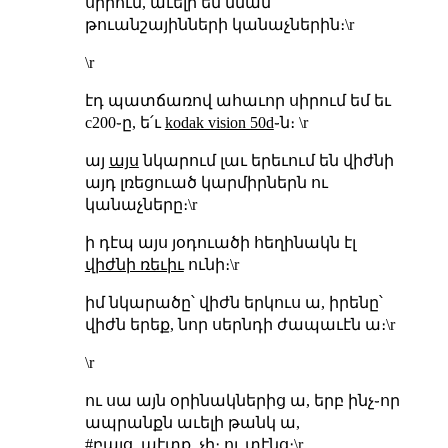
սիրում, աւելի են նման
թուանշայինների կանաչներին։\r
\r
էդ պատճառով ահաւոր սիրում եմ եւ
c200֊ը, ե՛ւ
kodak vision 50d
֊ն։ \r
այ
այս
նկարում լաւ երեւում են վիժնի
այդ լռեցուած կարմիրներն ու
կանաչները։\r
ի դէպ այս յօդուածի հեղինակն էլ
վիժնի ռեւիւ
ունի։\r
իմ նկարածը՝ վիժն երկուս ա, իրենը՝
վիժն երեք, նոր սերնդի ժապաւէն ա։\r
\r
ու սա այն օրինակներից ա, երբ ինչ֊որ
ապրանքն աւելի թանկ ա,
#բայց_պէտք_չի։ ու տէնց։\r