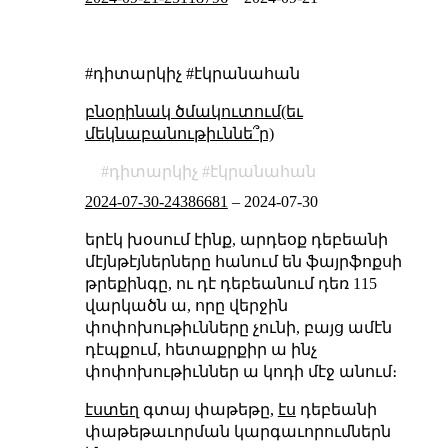
#դիտարկիչ #էկրանահան
բնօրինակ ծմակուտում(եւ
մեկնաբանութիւննե՞ր)
դիտարկիչ
էկրանահան
2024-07-30-24386681
–
2024-07-30
երէկ խօսում էինք, արդեօք դեբեանի
մէյնթէյներները հանում են ֆայրֆոքսի
թրեքինգը, ու դէ դեբեանում դեռ 115
վարկածն ա, որը վերջին
փոփոխութիւնները չունի, բայց ամէն
դէպքում, հետաքրքիր ա ինչ
փոփոխութիւններ ա կոդի մէջ անում։
էստեղ
գտայ փաթեթը,
էս
դեբեանի
փաթեթաւորման կարգաւորումներն