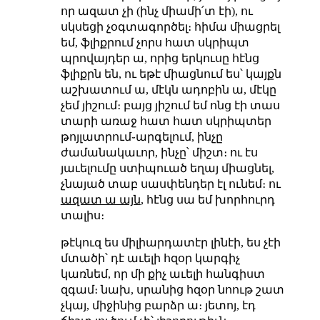
որ ազատ չի (ինչ միամի՛տ էի), ու
սկսեցի չօգտագործել։ հիմա միացրել
եմ, ֆլիքրում չորս հատ սկրիպտ
պրովայդեր ա, որից երկուսը հէնց
ֆլիքրն են, ու եթէ միացնում ես՝ կայքն
աշխատում ա, մէկն ադոբին ա, մէկը
չեմ յիշում։ բայց յիշում եմ ոնց էի տաս
տարի առաջ հատ հատ սկրիպտեր
թոյլատրում֊արգելում, ինչը
ժամանակաւոր, ինչը՝ միշտ։ ու էս
յաւելումը ստիպուած եղայ միացնել,
չնայած տաբ սասփենդեր էլ ունեմ։ ու
ազատ ա այն
, հէնց սա եմ խորհուրդ
տալիս։
թէկուզ ես միլիարդատէր լինէի, ես չէի
մտածի՝ դէ աւելի հզօր կարգիչ
կառնեմ, որ մի քիչ աւելի հանգիստ
զգամ։ նախ, սրանից հզօր նոութ շատ
չկայ, միջինից բարձր ա։ յետոյ, էդ