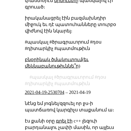
փաստօրէն
մինուետը
պասկալով էր
գրուած։
իրականացրել էին բազմախնդիր
միջուկ եւ դէ պատուհանները տուրբօ
վիժնով էին նկարել։
#պասկալ #ծրագրաւորում #դօս
#դիտարկիչ #պատմութիւն
բնօրինակ ծմակուտում(եւ
մեկնաբանութիւննե՞ր)
պասկալ
ծրագրաւորում
դօս
դիտարկիչ
պատմութիւն
2021-04-19-2530704
–
2021-04-19
նէնց եմ յոգնել/զզուել որ ջս֊ի
պատճառով կարգիչս տաքանում ա։
էս քանի օրը
գրել էի
c++ լեզուի
բարդանալու չափի մասին, որ այլեւս