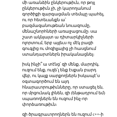
մի առանձին ընկերութիւն, որ թոյլ
ընկերութիւն չի, չի կարողանում
գործիքի զարգացման տեմպը պահել,
ու որ հետեւանքն ա՝
բազմազանութեան նուազումը,
մենաշնորհների առաջացումը։ սա
շատ ակնյայտ ա դիտարկիչների
ոլորտում, երբ այլեւս ոչ մէկ բացի
գուգլից ու մոզիլլայից չի հասցնում
ստանդարտներն իրականացնել։
իսկ ինչի՞ ա տէնց՝ զի մենք, մարդիկ,
ուզում ենք, ուզե՛լ ենք էսքան բարդ
վեբ, ու կայք սարքողներն իսկապէ՛ս
օգտագործում են այդ
հնարաւորութիւնները, որ ստացել են,
որ մրցունակ լինեն, զի (ենթադրում եմ)
սպառողներն են ուզում ինչ֊որ
փորձառութիւն։
զի ծրագրաւորողներն են ուզում c++֊ի