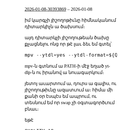
2026-01-08-30393869
–
2026-01-08
իմ կարգչի յիշողոթիւնը հիմնականում
դիտարկիչն ա ծախսում։
այդ դիտարկչի յիշողութեան ծախը
քչացնելու ոնց որ թէ լաւ ձեւ եմ գտել՝
mpv֊ն գտնում ա PATH֊ի մէջ եղած yt-
dlp֊ն ու իրանով ա նուագարկում։
յետոյ աւարտում ա, դուրս ա գալիս, ու
յիշողութիւնը ազատւում ա։ հիմա մի
քանի օր էսպէս եմ ապրում, ու
տեսնում եմ որ swap չի օգտագործւում
բնաւ։
եթէ