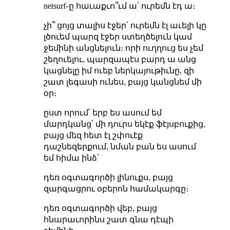
netsurf֊ը հաւաքւո՞ւմ ա՝ ուրեմն էդ ա։
չի՞ ցոյց տալիս էջեր՝ ուրեմն էլ աւելի կը
լծուեմ պարզ էջեր ստեղծելուն կամ
ջեմինի անցնելուն։ որի ուղղուց ես չեմ
շեղուելու, պարզապէս բարդ ա անց
կացնելը իմ ուեբ ներկայութիւնը, զի
շատ լեգասի ունես, բայց կանցնեմ մի
օր։
ըստ որում՝ երբ ես ասում եմ
մարդկանց՝ մի դուրս եկէք ֆէյսբուքից,
բայց մեզ հետ էլ շփուէք
դաշնեզերքում, նման բան ես ասում
եմ հիմա ինձ՝
դեռ օգտագործի լինուքս, բայց
զարգացրու օբերոն համակարգը։
դեռ օգտագործի վեբ, բայց
հնարաւորինս շատ գնա դէպի