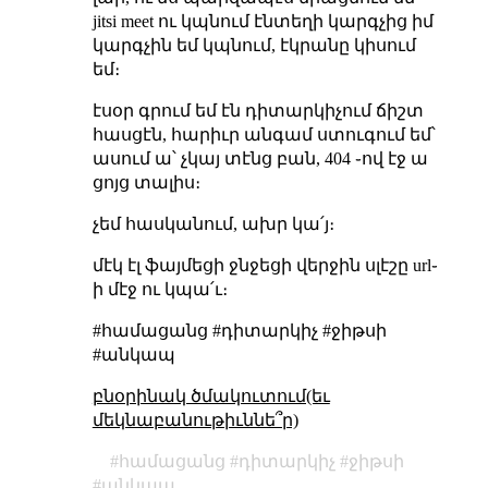
jitsi meet ու կպնում էնտեղի կարգչից իմ
կարգչին եմ կպնում, էկրանը կիսում
եմ։
էսօր գրում եմ էն դիտարկիչում ճիշտ
հասցէն, հարիւր անգամ ստուգում եմ՝
ասում ա՝ չկայ տէնց բան, 404 ֊ով էջ ա
ցոյց տալիս։
չեմ հասկանում, ախր կա՛յ։
մէկ էլ ֆայմեցի ջնջեցի վերջին սլէշը url֊
ի մէջ ու կպա՛ւ։
#համացանց #դիտարկիչ #ջիթսի
#անկապ
բնօրինակ ծմակուտում(եւ
մեկնաբանութիւննե՞ր)
համացանց
դիտարկիչ
ջիթսի
անկապ