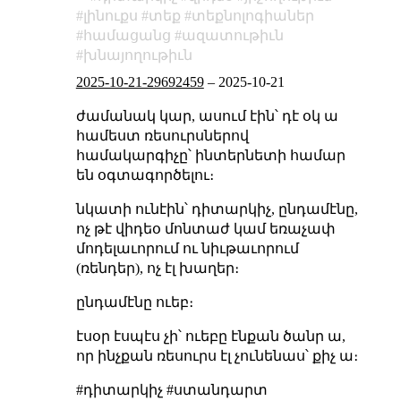
լինուքս
տեք
տեքնոլոգիաներ
համացանց
ազատութիւն
խնայողութիւն
2025-10-21-29692459
–
2025-10-21
ժամանակ կար, ասում էին՝ դէ օկ ա
համեստ ռեսուրսներով
համակարգիչը՝ ինտերնետի համար
են օգտագործելու։
նկատի ունէին՝ դիտարկիչ, ընդամէնը,
ոչ թէ վիդեօ մոնտաժ կամ եռաչափ
մոդելաւորում ու նիւթաւորում
(ռենդեր), ոչ էլ խաղեր։
ընդամէնը ուեբ։
էսօր էսպէս չի՝ ուեբը էնքան ծանր ա,
որ ինչքան ռեսուրս էլ չունենաս՝ քիչ ա։
#դիտարկիչ #ստանդարտ