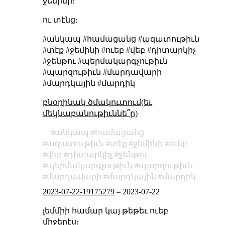
ջեմինի։
ու տէնց։
#անկապ #համացանց #ազատութիւն
#տէք #ջեմինի #ուեբ #վեբ #դիտարկիչ
#ջենթու #պերմակարգչութիւն
#պարզութիւն #մարդավարի
#մարդկային #մարդիկ
բնօրինակ ծմակուտում(եւ
մեկնաբանութիւննե՞ր)
անկապ
համացանց
ազատութիւն
տէք
ջեմինի
ուեբ
վեբ
դիտարկիչ
ջենթու
պերմակարգչութիւն
պարզութիւն
մարդավարի
մարդկային
մարդիկ
2023-07-22-19175279
–
2023-07-22
լեմմիի համար կայ թեթեւ ուեբ
միջերէս։