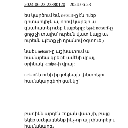
2024-06-23-23880120
–
2024-06-23
ես կարծում եմ, netsurf֊ը էն ուեբ
դիտարկիչն ա, որով կարելի ա
գնահատել ուեբ կայքերը։ եթէ netsurf֊ը
ցոյց չի տալիս՝ ուրեմն վատ կայք ա։
ուրեմն պէտք չի դրանով օգտուել։
նաեւ netsurf֊ը աշխատում ա
համարեա գրեթէ ամէնի վրայ,
օրինակ՝ amiga֊ի վրայ։
netsurf֊ն ունի իր լռելեայն փնտրելու
համակարգերի ցանկը՝
բադիկն արդէն էդքան վատ չի, բայց
եկէք աւելացնենք ինչ֊որ այլ փնտրելու
համակարգ։