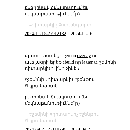
բնօրինակ ծմակուտում(եւ
մեկնաբանութիւննե՞ր)
դիտարկիչ
ստանդարտ
2024-11-16-25912132
–
2024-11-16
պատրաստեցի gentoo
overlay
ու
աւելացրի երեք ebuild որ lagrange ջեմինի
դիտարկիչը լինի շինել։
#ջեմինի #դիտարկիչ #ջենթու
#էկրանահան
բնօրինակ ծմակուտում(եւ
մեկնաբանութիւննե՞ր)
ջեմինի
դիտարկիչ
ջենթու
էկրանահան
2024-09-21-25118796
–
2024-09-21