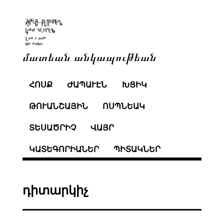
մատեան անկապութեան
ՀՈՍՔ
ԺԱՊԱՒԷՆ
ԽՑԻԿ
ԹՈՒԱՆՇԱՅԻՆ
ՈՍՊՆԵԱԿ
ՏԵՍԱԾՐԻՉ
ՎԱՅՐ
ԿԱՏԵԳՈՐԻԱՆԵՐ
ՊԻՏԱԿՆԵՐ
դիտարկիչ