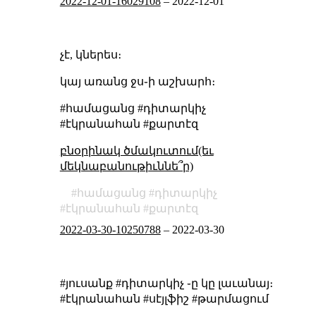
2022-12-01-16029108
–
2022-12-01
չէ, կներես։
կայ առանց ջս֊ի աշխարհ։
#համացանց #դիտարկիչ
#էկրանահան #քարտէզ
բնօրինակ ծմակուտում(եւ
մեկնաբանութիւննե՞ր)
համացանց
դիտարկիչ
էկրանահան
քարտէզ
2022-03-30-10250788
–
2022-03-30
#յուսանք #դիտարկիչ ֊ը կը լաւանայ։
#էկրանահան #սէյլֆիշ #թարմացում