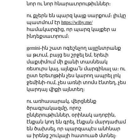
նոր ու նոր հնարաւորութիւններ։
ու քչերն են պարզ կայք սարքում։ լիւկը
պատմում էր
https://wiby.me/
համակարգից, որ պարզ կայքեր ա
ինդեքսաւորում։
gemini֊ին շատ ոգեշնչող այլընտրանք
ա թւում, բայց ես շրջել եմ, երեւի
մաքսիմում մի քանի տասնեակ
ռեսուրս կայ, այնքա՛ն մարգինալ ա։ ու
ըստ երեւոյթին չես կարող ապրել լոկ
ջեմինի֊ում, չես առնի տոմս էնտեղ, չես
կարդայ վիքի այնտեղ։
ու առհասարակ, վերցնենք
ծրագրակազմը, որոշ
ընկերութիւններ, օրինակ ադոբին,
էնքան կոդ են գրել, էնքան մարդաժամ
են ծախսել, որ պարզապէս անհնար
ա իրենց շուկայի հատուած մտնել։