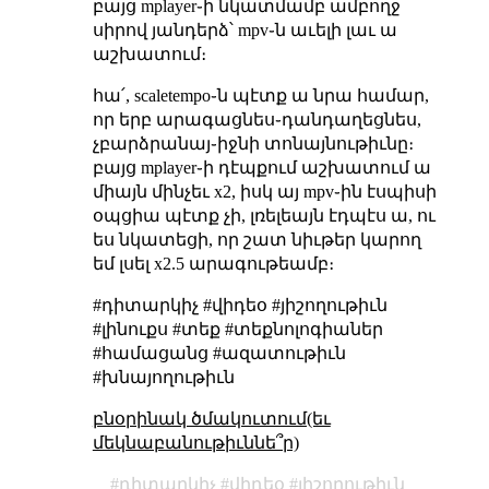
բայց mplayer֊ի նկատմամբ ամբողջ
սիրով յանդերձ՝ mpv֊ն աւելի լաւ ա
աշխատում։
հա՛, scaletempo֊ն պէտք ա նրա համար,
որ երբ արագացնես֊դանդաղեցնես,
չբարձրանայ֊իջնի տոնայնութիւնը։
բայց mplayer֊ի դէպքում աշխատում ա
միայն մինչեւ x2, իսկ այ mpv֊ին էսպիսի
օպցիա պէտք չի, լռելեայն էդպէս ա, ու
ես նկատեցի, որ շատ նիւթեր կարող
եմ լսել x2.5 արագութեամբ։
#դիտարկիչ #վիդեօ #յիշողութիւն
#լինուքս #տեք #տեքնոլոգիաներ
#համացանց #ազատութիւն
#խնայողութիւն
բնօրինակ ծմակուտում(եւ
մեկնաբանութիւննե՞ր)
դիտարկիչ
վիդեօ
յիշողութիւն