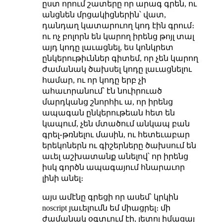
ըստ որում շատերը որ արագ գրեն, ու
անցնեն մրցակիցներին՝ վատ,
դանդաղ կատարուող կոդ էին գրում։
ու ոչ բոլորն են կարող իրենց թոյլ տալ
այդ կոդը լաւացնել, ես կոնկրետ
ընկերութիւններ գիտեմ, որ չեն կարող
ժամանակ ծախսել կոդը լաւացնելու
համար, ու որ կոդը երբ չի
ահաւորանում՝ էն նուիրուած
մարդկանց շնորհիւ ա, որ իրենց
ապագան ընկերութեան հետ են
կապում, չեն մտածում անկապ բան
գրել֊թռնելու մասին, ու հետեւաբար
երեկոներն ու գիշերները ծախսում են
աւել աշխատանք անելով՝ որ իրենց
իսկ գործն ապագայում հնարաւոր
լինի անել։
այս ամէնը գրեցի որ ասեմ՝ կրկին
noscript յաւելումն եմ միացրել։ մի
ժամանակ օգտւում էի, յետոյ իմացայ