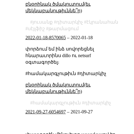
բնօրինակ ծմակուտում(եւ
մեկնաբանութիւննե՞ր)
յուսանք
դիտարկիչ
էկրանահան
սէյլֆիշ
թարմացում
2022-01-18-8570065
–
2022-01-18
փորձում եմ ինձ սովորեցնել
հնարաւորինս dillo ու netsurf
օգտագործել։
#համակարգչութիւն #դիտարկիչ
բնօրինակ ծմակուտում(եւ
մեկնաբանութիւննե՞ր)
համակարգչութիւն
դիտարկիչ
2021-09-27-6054697
–
2021-09-27