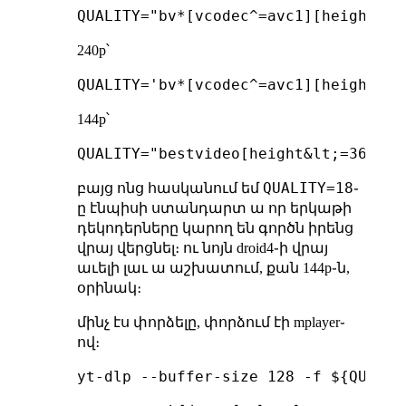
240p՝
144p՝
QUALITY=18
բայց ոնց հասկանում եմ
֊
ը էնպիսի ստանդարտ ա որ երկաթի
դեկոդերները կարող են գործն իրենց
վրայ վերցնել։ ու նոյն droid4֊ի վրայ
աւելի լաւ ա աշխատում, քան 144p֊ն,
օրինակ։
մինչ էս փորձելը, փորձում էի mplayer֊
ով։