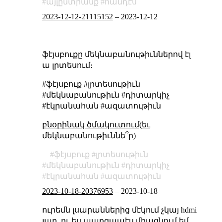
այլընտրանք
հանդէս
2023-12-12-21115152
–
2023-12-12
ֆէյսբուքը մեկնաբանութիւններով էլ
ա լրտեսում։
#ֆէյսբուք #լրտեսութիւն
#մեկնաբանութիւն #դիտարկիչ
#էկրանահան #ազատութիւն
բնօրինակ ծմակուտում(եւ
մեկնաբանութիւննե՞ր)
ֆէյսբուք
լրտեսութիւն
մեկնաբանութիւն
դիտարկիչ
էկրանահան
ազատութիւն
2023-10-18-20376953
–
2023-10-18
ուրեմն լսարաններից մէկում չկայ hdmi
լար, ու ես պարզապէս միացնում եմ