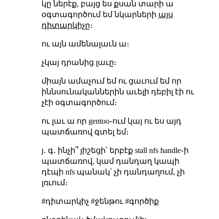
կը ներէք, բայց ես քսան տարի ա
օգտագործում եմ նկարների
այս
դիտարկիչը
։
ու այն ամենալաւն ա։
չկայ դրանից լաւը։
միայն ամաչում եմ ու ցաւում եմ որ
իննսունականներին աւելի դեբիլ էի ու
չէի օգտագործում։
ու լաւ ա որ gentoo֊ում կայ ու ես այդ
պատճառով գտել եմ։
յ․ գ․ ինչի՞ յիշեցի՝ երբէք stall nfs handle֊ի
պատճառով, կամ դանդաղ կապի
դէպի nfs պանակ՝ չի դանդաղում, չի
լռւում։
#դիտարկիչ #ջենթու #գործիք