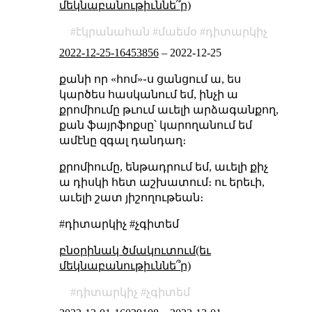
մեկնաբանութիւննե՞ր)
էկրանահան
մաեմօ
դիտարկիչ
2022-12-25-16453856
–
2022-12-25
քանի որ «հոմ»֊ս ցանցում ա, ես
կարծես հասկանում եմ, ինչի ա
քրոմիումը թւում աւելի արձագանքող,
քան ֆայրֆոքսը՝ կարողանում եմ
ամէնը զգալ դանդաղ։
քրոմիումը, ենթադրում եմ, աւելի քիչ
ա դիսկի հետ աշխատում։ ու երեւի,
աւելի շատ յիշողութեան։
#դիտարկիչ #չգիտեմ
բնօրինակ ծմակուտում(եւ
մեկնաբանութիւննե՞ր)
դիտարկիչ
չգիտեմ