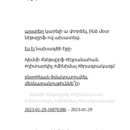
այստեղ
կարելի ա փորձել, ինձ մօտ
նէթսըրֆ֊ով ախատեց։
էս էլ
նախագծի էջը։
#լեմմի #նէթսըրֆ #էկրանահան
#դիտարկիչ #մինիմալ #ծրագրակազմ
բնօրինակ ծմակուտում(եւ
մեկնաբանութիւննե՞ր)
լեմմի
նէթսըրֆ
էկրանահան
դիտարկիչ
մինիմալ
ծրագրակազմ
2023-01-29-16976386
–
2023-01-29