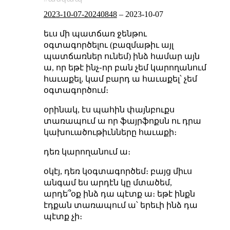
2023-10-07-20240848
–
2023-10-07
եւս մի պատճառ ջենթու
օգտագործելու (բազմաթիւ այլ
պատճառներ ունեմ) ինձ համար այն
ա, որ եթէ ինչ֊որ բան չեմ կարողանում
հաւաքել, կամ բարդ ա հաւաքել՝ չեմ
օգտագործում։
օրինակ, էս պահին փայնբուքս
տառապում ա որ ֆայրֆոքսն ու դրա
կախուածութիւնները հաւաքի։
դեռ կարողանում ա։
օկէյ, դեռ կօգտագործեմ։ բայց միւս
անգամ ես արդէն կը մտածեմ,
արդե՞օք ինձ դա պէտք ա։ եթէ ինքն
էդքան տառապում ա՝ երեւի ինձ դա
պէտք չի։