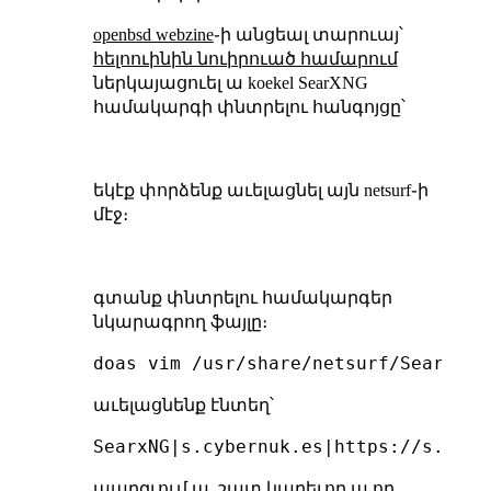
openbsd webzine
֊ի անցեալ տարուայ՝
հելոուինին նուիրուած համարում
ներկայացուել ա koekel SearXNG
համակարգի փնտրելու հանգոյցը՝
եկէք փորձենք աւելացնել այն netsurf֊ի
մէջ։
գտանք փնտրելու համակարգեր
նկարագրող ֆայլը։
աւելացնենք էնտեղ՝
պարզւում ա, շատ կարեւոր ա որ