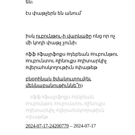
են։
էս փաթչերն են անում՝
իսկ
ուբունթու֊ի վարկածը
ոնց որ ոչ
մի կոդի փաթչ չունի։
#ֆֆ #ֆայրֆոքս #դեբեան #ուբունթու
#ուբունտու #լինուքս #դիտարկիչ
#վերահսկողութիւն #փաթեթ
բնօրինակ ծմակուտում(եւ
մեկնաբանութիւննե՞ր)
ֆֆ
ֆայրֆոքս
դեբեան
ուբունթու
ուբունտու
լինուքս
դիտարկիչ
վերահսկողութիւն
փաթեթ
2024-07-17-24200779
–
2024-07-17