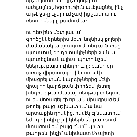
ճիշտ լուծում չի՝ յիշողութիւն
աւելացնել, հզօրութիւն աւելացնել, ինչ
ա թէ ջս֊ը էջերում չափից շատ ա ու
ռեսուրսները քամում ա։
ու դեռ ինձ մօտ լաւ ա՝
գործընկերներիս մօտ, նոյնիսկ քոլերի
ժամանակ ա զգացւում, ոնց ա ֆռիկը
պտտւում, զի դիտակիչների ջս֊ն ա
պտտեցնում։ պլիւս, պիտի նշեմ,
կներէք, բայց ուինդոուսը։ քանի օր
առաջ վիրտուալ ուինդոուս էի
միացրել տան կարգիչներից մէկի
վրայ որ կարճ բան փորձեմ, յետոյ
խնդրեց թարմանայ, ռեսթարտ եղաւ,
ու ես մոռացել էի որ այն միացրած եմ
թողել։ բայց աշխատում ա նա
արտաքին դիսկից, ու մէկ էլ նկատում
եմ էդ դիսկի լոյսիկներն են թարթում,
մտածում եմ՝ բայց ինչի՞ պիտի
թարթեն, ինչի՞ անիմաստ i/o պիտի