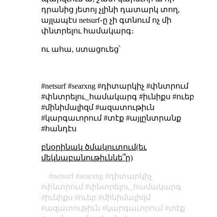
դրանից յետոյ չլինի դատարկ տող,
այլապէս netsurf֊ը չի գտնում ոչ մի
փնտրելու համակարգ։
ու ահա, ստացուեց՝
#netsurf #searxng #դիտարկիչ #փնտրում
#փնտրելու_համակարգ #իւնիքս #ուեբ
#մինիմալիզմ #ազատութիւն
#կարգաւորում #տէք #այլընտրանք
#հանդէս
բնօրինակ ծմակուտում(եւ
մեկնաբանութիւննե՞ր)
netsurf
searxng
դիտարկիչ
փնտրում
փնտրելու_համակարգ
իւնիքս
ուեբ
մինիմալիզմ
ազատութիւն
կարգաւորում
տէք