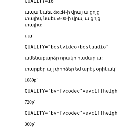
ապա նաեւ droid4֊ի վրայ ա ցոյց
տալիս, նաեւ n900֊ի վրայ ա ցոյց
տալիս։
սա՝
ամենաբարձր որակի համար ա։
տարբեր այլ փորձեր եմ արել, օրինակ՝
1080p՝
720p՝
360p՝