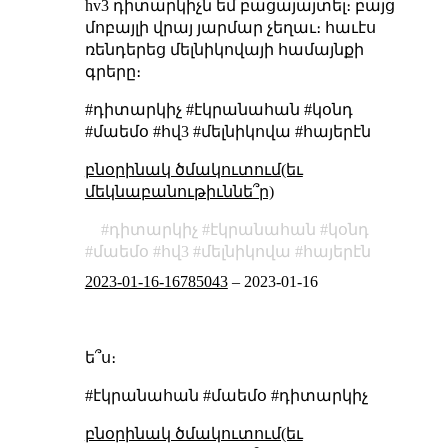
hv3 դիտարկիչն եմ բացայայտել։ բայց
մոբայլի վրայ յարմար չեղաւ։ հաւէս
ռենդերեց մելնիկովայի համայնքի
գրերը։
#դիտարկիչ #էկրանահան #կօնդ
#մաեմօ #հվ3 #մելնիկովա #հայերէն
բնօրինակ ծմակուտում(եւ
մեկնաբանութիւննե՞ր)
դիտարկիչ
էկրանահան
կօնդ
մաեմօ
հվ3
մելնիկովա
հայերէն
2023-01-16-16785043
–
2023-01-16
ե՞ս։
#էկրանահան #մաեմօ #դիտարկիչ
բնօրինակ ծմակուտում(եւ