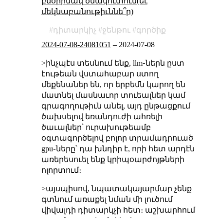
բնօրինակ ծմակուտում(եւ
մեկնաբանութիւննե՞ր)
դիտարկիչ
ջենթու
գործիք
2024-07-08-24081051
–
2024-07-08
>ինչպէս տեսնում ենք, llm֊ներն ըստ
էութեան վստահաբար ստող
մեքենաներ են, որ երբեմն կարող են
մատնել մասնաւոր տուեալներ կամ
գրագողութիւն անել, այդ ընթացքում
ծախսելով եռանդուժի ահռելի
ծաւալներ՝ ուրախութեամբ
օգտագործելով բոլոր տրամադրուած
gpu֊ները՝ դա խնդիր է, որի հետ արդէն
առերեսուել ենք կրիպօարժոյթների
ոլորտում։
>այսպիսով, նպատակայարմար չենք
գտնում առաքել նման մի լուծում
վիվալդի դիտարկչի հետ։ աշխարհում