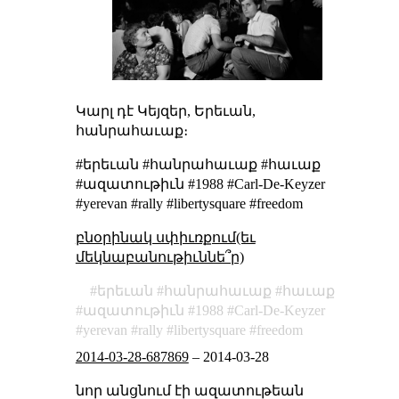
Կարլ դէ Կեյզեր, Երեւան,
հանրահաւաք։
#երեւան #հանրահաւաք #հաւաք
#ազատութիւն #1988 #Carl-De-Keyzer
#yerevan #rally #libertysquare #freedom
բնօրինակ սփիւռքում(եւ
մեկնաբանութիւննե՞ր)
երեւան
հանրահաւաք
հաւաք
ազատութիւն
1988
Carl-De-Keyzer
yerevan
rally
libertysquare
freedom
2014-03-28-687869
–
2014-03-28
նոր անցնում էի ազատութեան