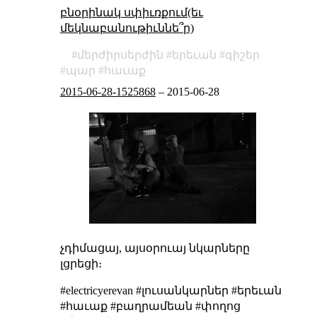
բնօրինակ սփիւռքում(եւ
մեկնաբանութիւննե՞ր)
մերժիրսերժին
երեւան
գիշեր
պար
հաւաք
2015-06-28-1525868
–
2015-06-28
չդիմացայ, այսօրուայ նկարները
լցրեցի։
#electricyerevan #լուսանկարներ #երեւան
#հաւաք #բաղրամեան #փողոց