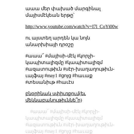
աաա մեր փախած մարգինալ
մայիսմէկեան երթը՝
http://www.youtube.com/watch?v=I7l_CoYi00w
ու այստեղ արդեն կա նոյն
անարխիայի դրօշը
#աաա՜ #մայիսի֊մէկ #կորչի֊
կապիտալիզմը #կապիտալիզմ
#ազատութիւն #սէր֊խաղաղութիւն֊
ւայֆայ #may1 #ցոյց #հաւաք
#տեսանիւթ #հաւէս
բնօրինակ սփիւռքում(եւ
մեկնաբանութիւննե՞ր)
աաա՜
մայիսի֊մէկ
կորչի֊
կապիտալիզմը
կապիտալիզմ
ազատութիւն
սէր֊խաղաղութիւն֊
ւայֆայ
may1
ցոյց
հաւաք