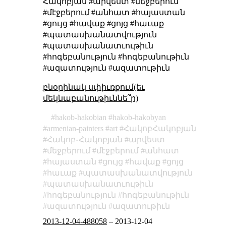
Հակոբյան #արվեստ #մեջբերում
#մէջբերում #անհատ #հայաստան
#ցույց #հավաք #ցոյց #հաւաք
#պատասխանատվություն
#պատասխանատւութիւն
#հոգեբանություն #հոգեբանութիւն
#ազատություն #ազատութիւն
բնօրինակ սփիւռքում(եւ
մեկնաբանութիւննե՞ր)
hakob-hakobian
hakob-hakobyan
armenian-painters
art
ՀակոբՀակոբյան
Հակոբ֊Հակոբյան
արվեստ
մեջբերում
մէջբերում
անհատ
հայաստան
ցույց
հավաք
ցոյց
հաւաք
պատասխանատվություն
պատասխանատւութիւն
հոգեբանություն
հոգեբանութիւն
ազատություն
ազատութիւն
2013-12-04-488058
–
2013-12-04