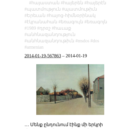
հայաստան
հայերեն
հայերէն
պատմություն
պատմութիւն
Երեւան
հայոց֊հիմնօրինակ
էկրանահան
եռագույն
եռագոյն
1989
դրօշ
հաւաք
անհնազանդություն
անհնազանդութիւն
msdos
dos
armenian
2014-01-19-567863
–
2014-01-19
… Մենք ընդունում էինք մի երկրի