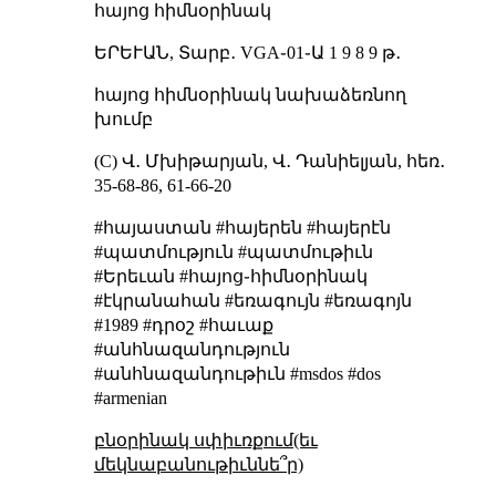
հայոց հիմնօրինակ
ԵՐԵՒԱՆ, Տարբ․ VGA֊01֊Ա 1 9 8 9 թ․
հայոց հիմնօրինակ նախաձեռնող
խումբ
(C) Վ․ Մխիթարյան, Վ․ Դանիելյան, հեռ․
35-68-86, 61-66-20
#հայաստան #հայերեն #հայերէն
#պատմություն #պատմութիւն
#Երեւան #հայոց֊հիմնօրինակ
#էկրանահան #եռագույն #եռագոյն
#1989 #դրօշ #հաւաք
#անհնազանդություն
#անհնազանդութիւն #msdos #dos
#armenian
բնօրինակ սփիւռքում(եւ
մեկնաբանութիւննե՞ր)