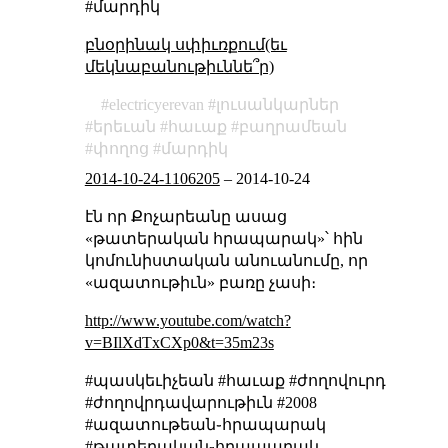
#մարդիկ
բնօրինակ սփիւռքում(եւ
մեկնաբանութիւննե՞ր)
electricyerevan
լուսանկարներ
երեւան
հաւաք
բաղրամեան
փողոց
մարդիկ
2014-10-24-1106205
–
2014-10-24
էն որ Քոչարեանը ասաց
«թատերական հրապարակ»՝ հին
կոմունիստական անուանումը, որ
«ազատութիւն» բառը չասի։
http://www.youtube.com/watch?
v=BIlXdTxCXp0&t=35m23s
#պասկեւիչեան #հաւաք #ժողովուրդ
#ժողովրդավարութիւն #2008
#ազատութեան֊հրապարակ
#թատերական֊հրապարակ