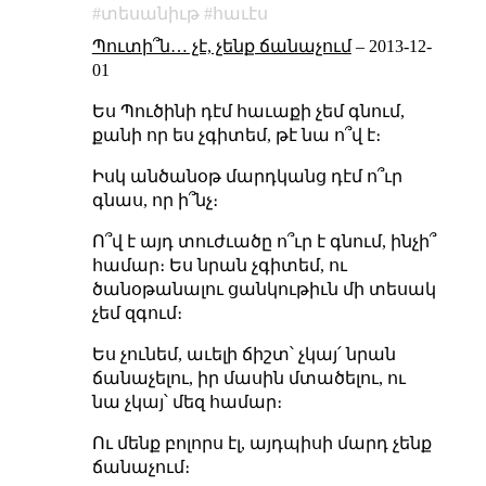
տեսանիւթ
հաւէս
Պուտի՞ն… չէ, չենք ճանաչում
–
2013-12-
01
Ես Պուծինի դէմ հաւաքի չեմ գնում,
քանի որ ես չգիտեմ, թէ նա ո՞վ է։
Իսկ անծանօթ մարդկանց դէմ ո՞ւր
գնաս, որ ի՞նչ։
Ո՞վ է այդ
տուժւածը
ո՞ւր է գնում, ինչի՞
համար։ Ես նրան չգիտեմ, ու
ծանօթանալու ցանկութիւն մի տեսակ
չեմ զգում։
Ես չունեմ, աւելի ճիշտ՝ չկայ՛ նրան
ճանաչելու, իր մասին մտածելու, ու
նա չկայ՝ մեզ համար։
Ու մենք բոլորս էլ, այդպիսի մարդ չենք
ճանաչում։