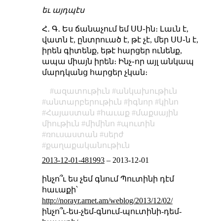
եւ այդպէս
Հ․ Գ․ Ես ճանաչում եմ ՍՍ֊ին։ Լաւն է,
վատն է, ընտրուած է, թէ չէ, մեր ՍՍ֊ն է,
իրեն գիտենք, եթէ հարցեր ունենք,
ապա միայն իրեն։ Ինչ֊որ այլ անկապ
մարդկանց հարցեր չկան։
ազատութիւն
անկախութիւն
անտարբերութիւն
իգնոր
կինո
Հայաստան
հաւաք
մաքսային
միութիւն
միմինո
պուտին
ռուսաստան
սերժ
քաղաքականութիւն
2013-12-01-481993
–
2013-12-01
ինչո՞ւ ես չեմ գնում Պուտինի դէմ
հաւաքի՝
http://norayr.arnet.am/weblog/2013/12/02/
ինչո՞ւ-ես-չեմ-գնում-պուտինի-դեմ-