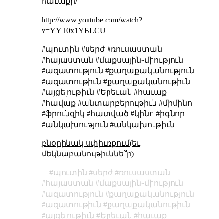
հաւաքի/
http://www.youtube.com/watch?
v=YYT0x1YBLCU
#պուտին #սերժ #ռուսաստան
#հայաստան #մաքսային֊միություն
#ազատություն #քաղաքականություն
#ազատութիւն #քաղաքականութիւն
#այցելութիւն #Երեւան #հաւաք
#հավաք #անտարբերութիւն #միմինո
#ֆրունզիկ #հատված #կինո #իգնոր
#անկախություն #անկախութիւն
բնօրինակ սփիւռքում(եւ
մեկնաբանութիւննե՞ր)
պուտին
սերժ
ռուսաստան
հայաստան
մաքսային֊միություն
ազատություն
քաղաքականություն
ազատութիւն
քաղաքականութիւն
այցելութիւն
Երեւան
հաւաք