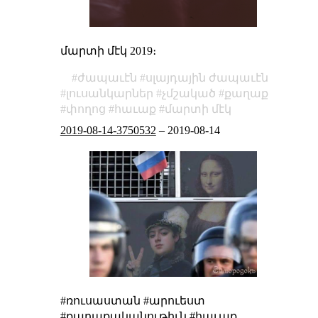
մարտի մէկ 2019։
ժապաւէն
սլայդային ժապաւէն
լուսանկարներ
չմշակած
քաղաք
փողոց
հաւաք
մարտի մէկ
2019-08-14-3750532
–
2019-08-14
#ռուսաստան #արուեստ
#քաղաքականութիւն #հաւաք