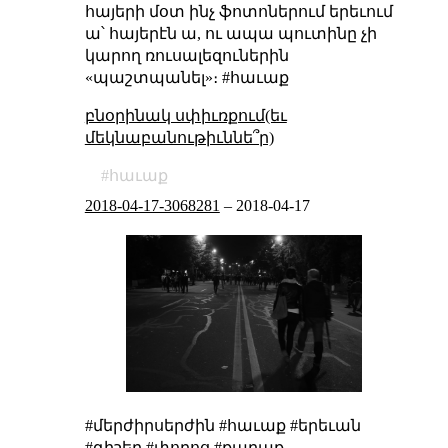
հայերի մօտ ինչ ֆոտոներում երեւում
ա՝ հայերէն ա, ու ապա պուտինը չի
կարող ռուսալեզուներին
«պաշտպանել»։ #հաւաք
բնօրինակ սփիւռքում(եւ
մեկնաբանութիւննե՞ր)
հաւաք
2018-04-17-3068281
–
2018-04-17
#մերժիրսերժին #հաւաք #երեւան
#գիշեր #փողոց #քաղաք