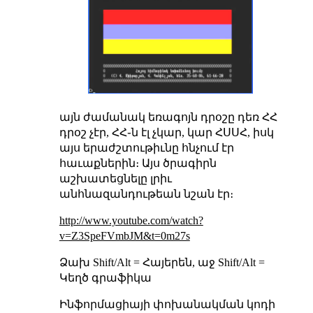
այն ժամանակ եռագոյն դրօշը դեռ ՀՀ
դրօշ չէր, ՀՀ֊ն էլ չկար, կար ՀՍՍՀ, իսկ
այս երաժշտութիւնը հնչում էր
հաւաքներին։ Այս ծրագիրն
աշխատեցնելը լրիւ
անհնազանդութեան նշան էր։
http://www.youtube.com/watch?
v=Z3SpeFVmbJM&t=0m27s
Ձախ Shift/Alt = Հայերեն, աջ Shift/Alt =
Կեղծ գրաֆիկա
Ինֆորմացիայի փոխանակման կոդի