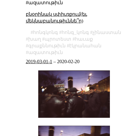
#ազատութիւն
բնօրինակ սփիւռքում(եւ
մեկնաբանութիւննե՞ր)
հոնգկոնգ
հոնգ_կոնգ
չինաստան
խաղ
պրոտեստ
հաւաք
գրաքննութիւն
էկրանահան
ազատութիւն
2019-03-01-1
–
2020-02-20