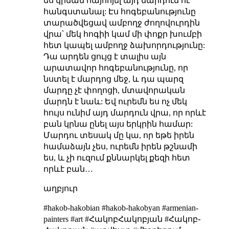
ես կրնամ հայհոյել այդ մարդուն ու
հանգստանալ: Էս հոգեբանությունը
տարածվեցավ ամբողջ ժողովուրդին
վրա՝ մեկ հոգիի կամ մի փոքր խումբի
հետ կապել ամբողջ ձախորդությունը:
Դա արդեն ցույց է տալիս այն
արատավոր հոգեբանությունը, որ
նստել է մարդոց մեջ, և դա պարզ
մարդը չէ փողոցի, մտավորական
մարդն է նաև: Եվ ուրեմն ես ոչ մեկ
հույս ունիմ այդ մարդուն վրա, որ որևէ
բան կրնա ընել այս երկրին համար:
Մարդու տեսակ մը կա, որ եթե իրեն
համաձայն չես, ուրեմն իրեն թշնամի
ես, և չի ուզում քննարկել քեզի հետ
որևէ բան…
աղբյուր
#hakob-hakobian #hakob-hakobyan #armenian-
painters #art #ՀակոբՀակոբյան #Հակոբ֊