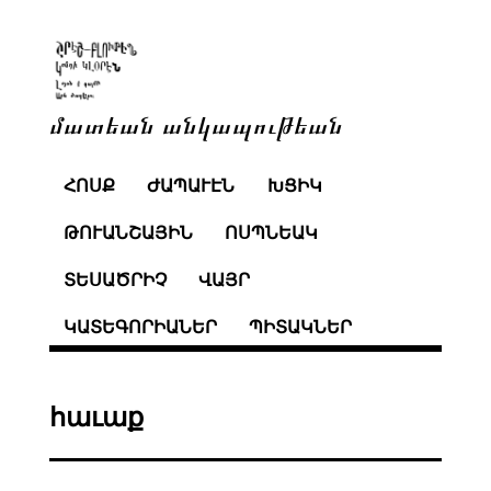
մատեան անկապութեան
ՀՈՍՔ
ԺԱՊԱՒԷՆ
ԽՑԻԿ
ԹՈՒԱՆՇԱՅԻՆ
ՈՍՊՆԵԱԿ
ՏԵՍԱԾՐԻՉ
ՎԱՅՐ
ԿԱՏԵԳՈՐԻԱՆԵՐ
ՊԻՏԱԿՆԵՐ
հաւաք