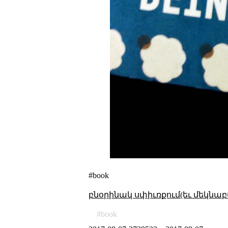
#book
բնօրինակ սփիւռքում(եւ մեկնաբ
book