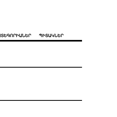
ԱՏԵԳՈՐԻԱՆԵՐ
ՊԻՏԱԿՆԵՐ