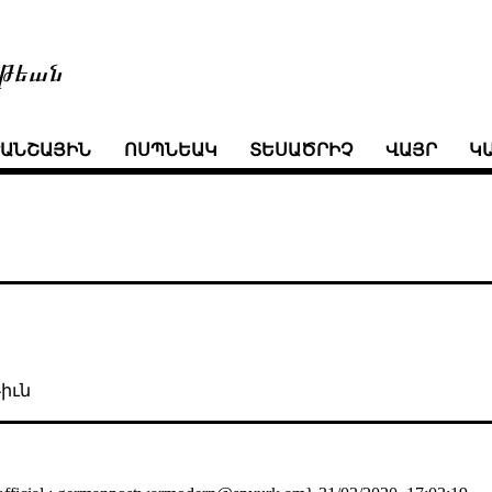
թեան
ՒԱՆՇԱՅԻՆ
ՈՍՊՆԵԱԿ
ՏԵՍԱԾՐԻՉ
ՎԱՅՐ
Կ
իւն