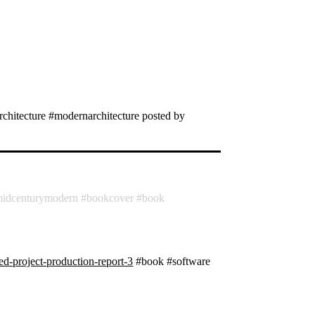
hitecture #modernarchitecture posted by
idcenturymodern
bookcover
book
ed-project-production-report-3
#book #software