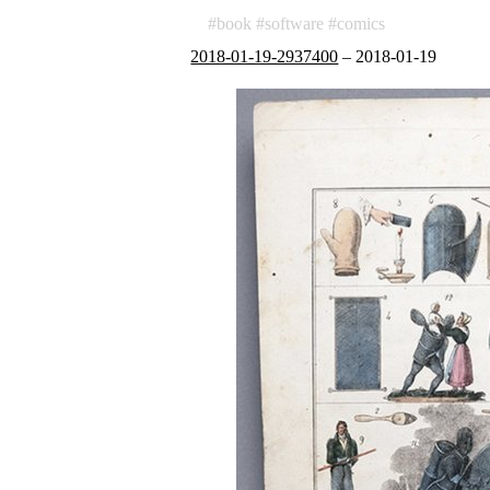
book
software
comics
2018-01-19-2937400
–
2018-01-19