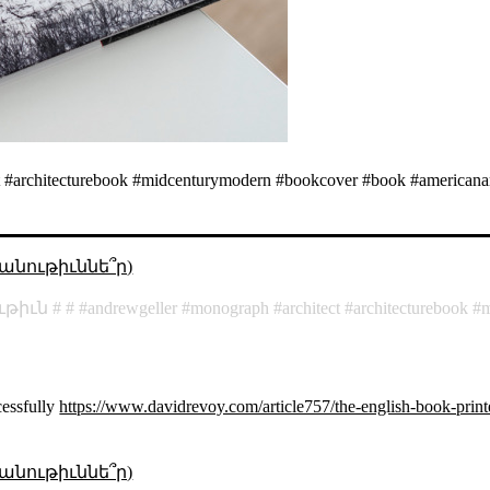
 #architecturebook #midcenturymodern #bookcover #book #americanarc
անութիւննե՞ր)
թիւն
andrewgeller
monograph
architect
architecturebook
m
cessfully
https://www.davidrevoy.com/article757/the-english-book-print
անութիւննե՞ր)