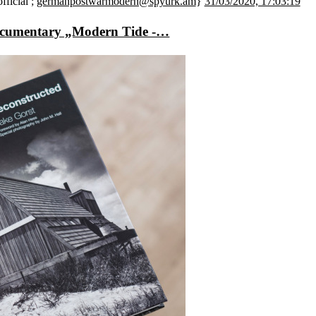
ficial ;
germanpostwarmodern@spyurk.am
}
31/03/2020, 17:03:19
documentary „Modern Tide -…