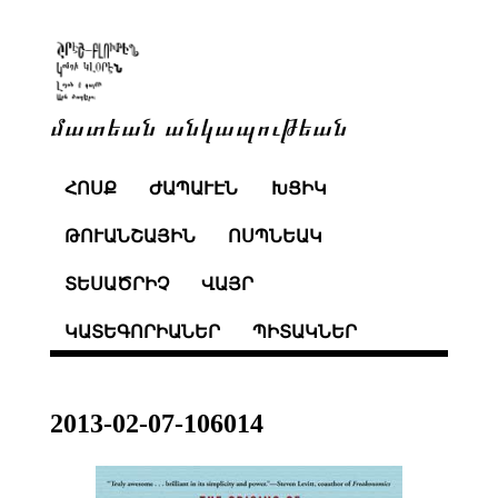
մատեան անկապութեան
ՀՈՍՔ
ԺԱՊԱՒԷՆ
ԽՑԻԿ
ԹՈՒԱՆՇԱՅԻՆ
ՈՍՊՆԵԱԿ
ՏԵՍԱԾՐԻՉ
ՎԱՅՐ
ԿԱՏԵԳՈՐԻԱՆԵՐ
ՊԻՏԱԿՆԵՐ
2013-02-07-106014