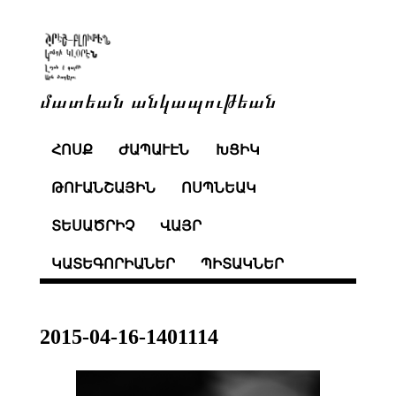
մատեան անկապութեան
ՀՈՍՔ
ԺԱՊԱՒԷՆ
ԽՑԻԿ
ԹՈՒԱՆՇԱՅԻՆ
ՈՍՊՆԵԱԿ
ՏԵՍԱԾՐԻՉ
ՎԱՅՐ
ԿԱՏԵԳՈՐԻԱՆԵՐ
ՊԻՏԱԿՆԵՐ
2015-04-16-1401114