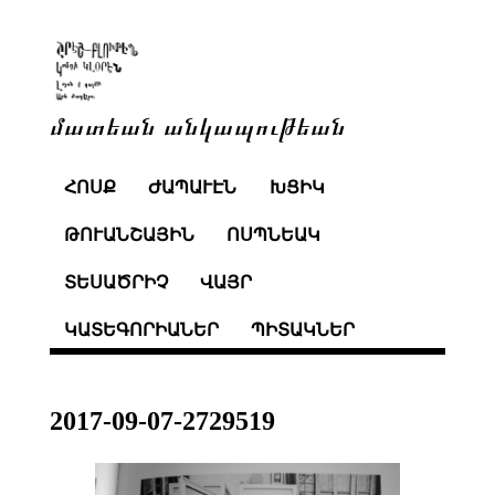
մատեան անկապութեան
ՀՈՍՔ
ԺԱՊԱՒԷՆ
ԽՑԻԿ
ԹՈՒԱՆՇԱՅԻՆ
ՈՍՊՆԵԱԿ
ՏԵՍԱԾՐԻՉ
ՎԱՅՐ
ԿԱՏԵԳՈՐԻԱՆԵՐ
ՊԻՏԱԿՆԵՐ
2017-09-07-2729519