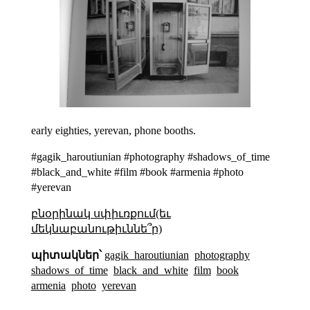
early eighties, yerevan, phone booths.
#gagik_haroutiunian #photography #shadows_of_time
#black_and_white #film #book #armenia #photo
#yerevan
բնօրինակ սփիւռքում(եւ
մեկնաբանութիւննե՞ր)
պիտակներ՝
gagik_haroutiunian
photography
shadows_of_time
black_and_white
film
book
armenia
photo
yerevan