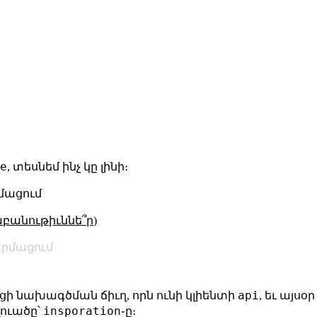
de
, տեսնեմ ինչ կը լինի։
րմացում
աբանութիւննե՞ր)
րմացում
api
ցի նախագծման ճիւղ, որն ունի կլիենտի
, եւ այս
insporation
ելուածը՝
֊ը։