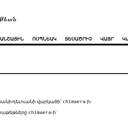
թեան
ՒԱՆՇԱՅԻՆ
ՈՍՊՆԵԱԿ
ՏԵՍԱԾՐԻՉ
ՎԱՅՐ
Կ
chimaera
բեանի/դեւուանի վարկածի՝
֊ի։
chimaera
ր փաթեթները
֊ի՝