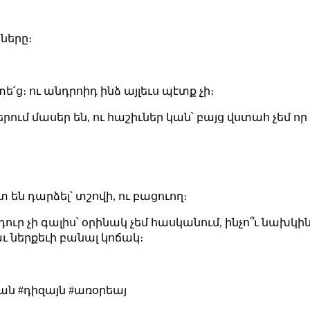
ները։
ե՛ց։ ու անդրոիդ ինձ այլեւս պէտք չի։
րում մասեր են, ու հաշիւներ կան՝ բայց վստահ չեմ որ
 են դարձել՝ տշովի, ու բացուող։
ր չի գալիս՝ օրինակ չեմ հասկանում, ինչո՞ւ նախկինու
 ներքեւի բանալ կոճակ։
ան #դիզայն #առօրեայ