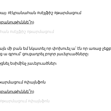
նայ։ #էկրանահան #սէյլֆիշ #թարմացում
աբանութիւննե՞ր)
ահան
սէյլֆիշ
թարմացում
իայն մի բան եմ նկատել որ փոխուել ա՝ էն որ առաջ չեք
ց ա գրում՝ ցուցադրել բոլոր յաւելուածները։
քցնել եսիմինչ յաւելուածներ։
 #թարմացում #փայնֆոն
աբանութիւննե՞ր)
թարմացում
փայնֆոն