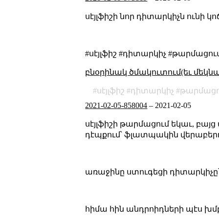
սէյլֆիշի նոր դիտարկիչն ունի կոճ
#սէյլֆիշ #դիտարկիչ #թարմացու
բնօրինակ ծմակուտում(եւ մեկն
սէյլֆիշ
դիտարկիչ
թարմացո
2021-02-05-858004
–
2021-02-05
սէյլֆիշի թարմացում եկաւ, բայ
դէպքում՝ ֆլատպակին վերաբերո
առաջինը ստուգեցի դիտարկիչը՝ 
հիմա հին անդրոիդների պէս խմբ