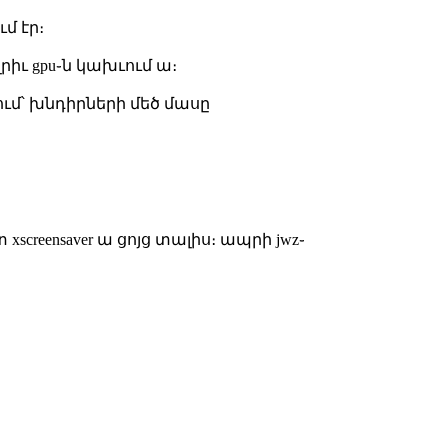
մ էր։
րիւ gpu֊ն կախւում ա։
ում՝ խնդիրների մեծ մասը
xscreensaver ա ցոյց տալիս։ ապրի jwz֊