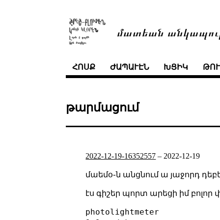
մատեան անկապու
ՀՈՍՔ
ԺԱՊԱՒԷՆ
ԽՑԻԿ
ԹՈ
թարմացում
2022-12-19-16352557
–
2022-12-19
մաեմօ֊ն անցնում ա յաջորդ դե
էս գիշեր պորտ արեցի իմ բոլո
photolightmeter
