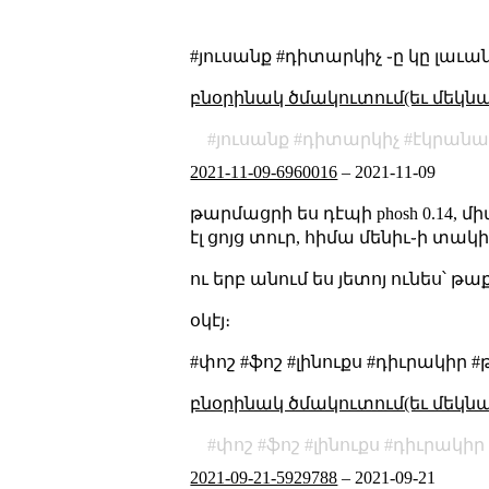
#յուսանք #դիտարկիչ ֊ը կը լաւա
բնօրինակ ծմակուտում(եւ մեկն
յուսանք
դիտարկիչ
էկրան
2021-11-09-6960016
–
2021-11-09
թարմացրի ես դէպի phosh 0.14, մ
էլ ցոյց տուր, հիմա մենիւ֊ի տակի
ու երբ անում ես յետոյ ունես՝ թա
օկէյ։
#փոշ #ֆոշ #լինուքս #դիւրակիր
բնօրինակ ծմակուտում(եւ մեկն
փոշ
ֆոշ
լինուքս
դիւրակիր
2021-09-21-5929788
–
2021-09-21