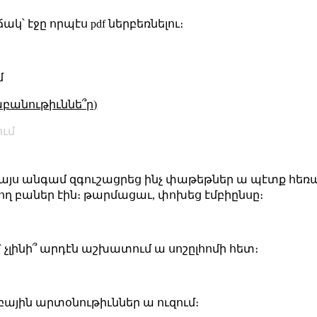
ակ՝ էջը որպէս pdf ներբեռնելու։
մ
աբանութիւննե՞ր)
ւմ
ց այս անգամ զգուշացրեց ինչ փաթեթներ ա պէտք հե
ղ բաներ էին։ թարմացաւ, փոխեց էմբիընսը։
չլինի՞ արդէն աշխատում ա սոշըլհոմի հետ։
ային արտօնութիւններ ա ուզում։