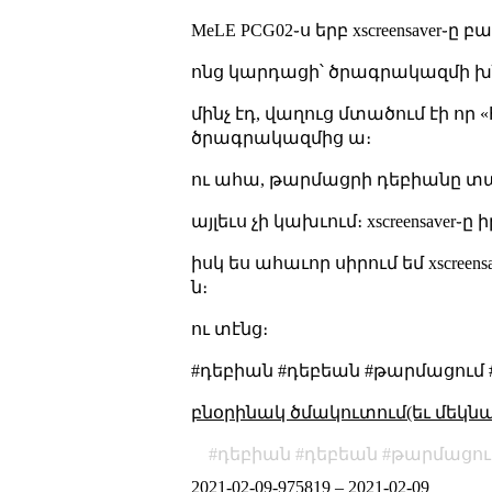
MeLE PCG02֊ս երբ xscreensaver֊
ոնց կարդացի՝ ծրագրակազմի խնդի
մինչ էդ, վաղուց մտածում էի որ
ծրագրակազմից ա։
ու ահա, թարմացրի դեբիանը տ
այլեւս չի կախւում։ xscreensaver
իսկ ես ահաւոր սիրում եմ xscreen
ն։
ու տէնց։
#դեբիան #դեբեան #թարմացում
բնօրինակ ծմակուտում(եւ մեկն
դեբիան
դեբեան
թարմացու
2021-02-09-975819
–
2021-02-09