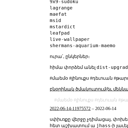
9x9-sudoku

lagrange

maefat

msid

mstardict

leafpad

live-wallpaper

ուրա՛, ընկերներ։
dist-upgra
հիմա փորձեմ անել
#մաեմօ #լինուքս #դեւուան #թա
բնօրինակ ծմակուտում(եւ մեկն
մաեմօ
լինուքս
դեւուան
թա
2022-06-14-11975572
–
2022-06-14
սփիւռքը վերջը չդիմացայ, փոխե
jhass
հետ աշխատում ա
֊ի յաւ