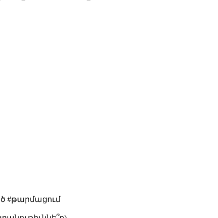
ած #թարմացում
աբանութիւննե՞ր)