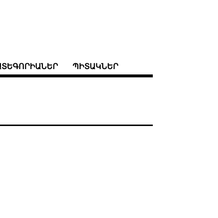
ԱՏԵԳՈՐԻԱՆԵՐ
ՊԻՏԱԿՆԵՐ