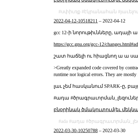
սփիւռք
էկրանահան
յաւելո
2022-04-12-10518211
–
2022-04-12
gcc 12֊ի նորութիւնները, ադայի 
https://gcc.gnu.org/gcc-12/changes.html#a
շատ հաճելի ու հիացնող ա ա սա
>Greatly expanded code covered by contrac
runtime nor logical errors. They are mostly 
լաւ չեմ հասկանում SPARK֊ը, բայ
#ադա #ծրագրաւորման_լեզուներ
բնօրինակ ծմակուտում(եւ մեկն
ada
ադա
ծրագրաւորման_լե
2022-03-30-10250788
–
2022-03-30