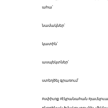
ահա՝
նամակներ՝
կատին՝
ասպեկտներ՝
ստեղծել գրառում՝
#սփիւռք #էկրանահան #յաւելու
բնօրինակ ծմակուտում(եւ մեկն