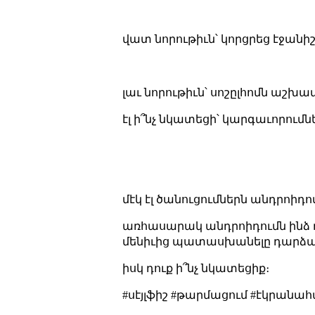
վատ նորութիւն՝ կորցրեց էջանիշ
լաւ նորութիւն՝ սոշըլհոմն աշխատ
էլ ի՞նչ նկատեցի՝ կարգաւորումնե
մէկ էլ ծանուցումներն անդրոիդոտ
առհասարակ անդրոիդումն ինձ դու
մենիւից պատասխանելը դարձաւ
իսկ դուք ի՞նչ նկատեցիք։
#սէյլֆիշ #թարմացում #էկրանահ