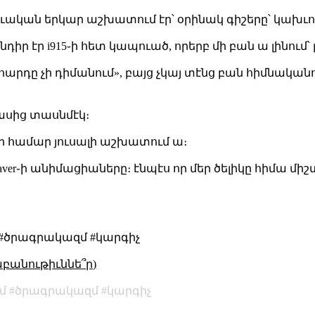
ը բաւական երկար աշխատում էր՝ օրինակ գիշերը՝ կախւու
ր էր i915֊ի հետ կապուած, որերբ մի բան ա լինում՝ լ
 «հարդը չի դիմանում», բայց չկայ տէնց բան հիմնական
ասից տասնմէկ։
֊ը իր համար յուսալի աշխատում ա։
saver֊ի անիմացիաները։ էնպէս որ մեր ծելիկը հիմա միշտ 
 #ծրագրակազմ #կարգիչ
աբանութիւննե՞ր)
մ
ծրագրակազմ
կարգիչ