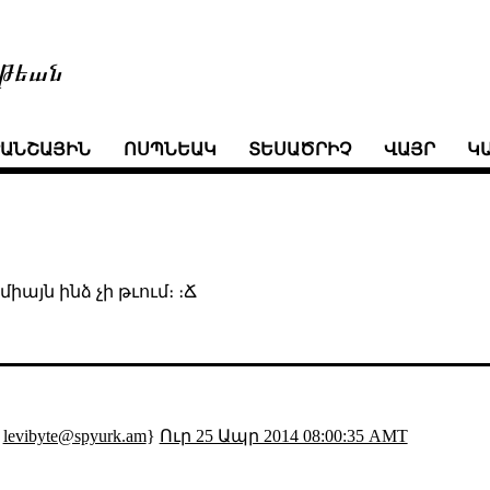
թեան
ՒԱՆՇԱՅԻՆ
ՈՍՊՆԵԱԿ
ՏԵՍԱԾՐԻՉ
ՎԱՅՐ
Կ
իայն ինձ չի թւում։ ։Ճ
;
levibyte@spyurk.am
}
Ուր 25 Ապր 2014 08:00:35 AMT