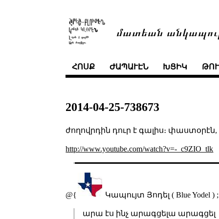
մատեան անկապու
ՀՈՍՔ
ԺԱՊԱՒԷՆ
ԽՑԻԿ
ԹՈ
2014-04-25-738673
ժողովրդին դուր է գալիս։ փաստօրէն, մ
http://www.youtube.com/watch?v=-_c9ZIO_tlk
@{
Կապույտ Յոդել ( Blue Yodel ) 
արա էս ինչ արագցելա արագցել