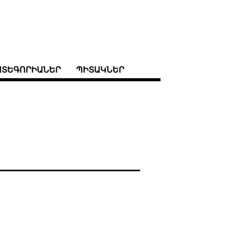
ԱՏԵԳՈՐԻԱՆԵՐ
ՊԻՏԱԿՆԵՐ