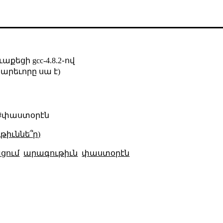
եցի gcc-4.8.2֊ով
(կարեւորը սա է)
 #փաստօրէն
թիւննե՞ր)
ցում
արագութիւն
փաստօրէն