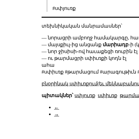
#սփյուռք
տեխնիկական մանրամասներ՝
— նորացրի ամբողջ համակարգը, հաւաք
— մայսքիւլ֊ից անցանք
մարիադբ
֊ի 
— նոր ջիսիսի֊ով հաւաքեցի ռուբին էլ
— ու թարմացրի սփիւռքի կոդն էլ
ահա
#սփիւռք #թարմացում #արագութիւն
բնօրինակ սփիւռքում(եւ մեկնաբանու
պիտակներ՝
սփյուռք
սփիւռք
թարմա
←
→