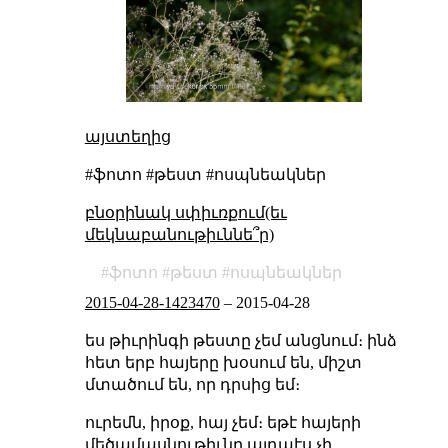
այստեղից
#ֆոտո #թեստ #ոսպնեակներ
բնօրինակ սփիւռքում(եւ
մեկնաբանութիւննե՞ր)
ֆոտո
թեստ
ոսպնեակներ
2015-04-28-1423470
–
2015-04-28
ես թիւրինգի թեստը չեմ անցնում։ ինձ
հետ երբ հայերը խօսում են, միշտ
մտածում են, որ դրսից եմ։
ուրեմն, իրօք, հայ չեմ։ եթէ հայերի
մեծամասնութիւնը այդպէս չի