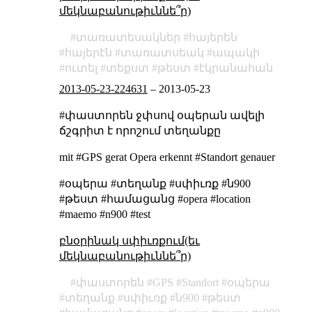
մեկնաբանութիւննե՞ր)
տառատեսակներ
հայերեն
հայերէն
տառատսեակ
ապակի
ուտել
տեքստ
թեստ
էկրանահան
2013-05-23-224631
–
2013-05-23
#փաստորեն ջփսով օպերան ավելի
ճշգրիտ է որոշում տեղանքը
mit #GPS gerat Opera erkennt #Standort genauer
#օպերա #տեղանք #սփիւռք #ն900
#թեստ #համացանց #opera #location
#maemo #n900 #test
բնօրինակ սփիւռքում(եւ
մեկնաբանութիւննե՞ր)
փաստորեն
GPS
Standort
օպերա
տեղանք
սփիւռք
ն900
թեստ