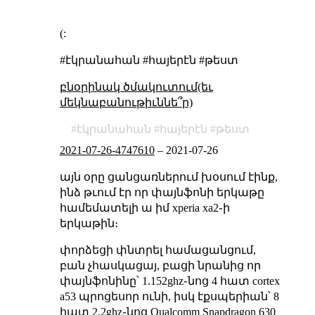
(:
#էկրանահան #հայերէն #թեստ
բնօրինակ ծմակուտում(եւ
մեկնաբանութիւննե՞ր)
էկրանահան
հայերէն
թեստ
2021-07-26-4747610
–
2021-07-26
այն օրը ցանցառներում խօսում էինք,
ինձ թւում էր որ փայնֆոնի երկաթը
համեմատելի ա իմ xperia xa2֊ի
երկաթին։
փորձեցի փնտրել համացանցում,
բան չհասկացայ, բացի նրանից որ
փայնֆոնինը՝ 1.152ghz֊նոց 4 հատ cortex
a53 պրոցեսոր ունի, իսկ էքսպերիան՝ 8
հատ 2.2ghz֊նոց Qualcomm Snapdragon 630