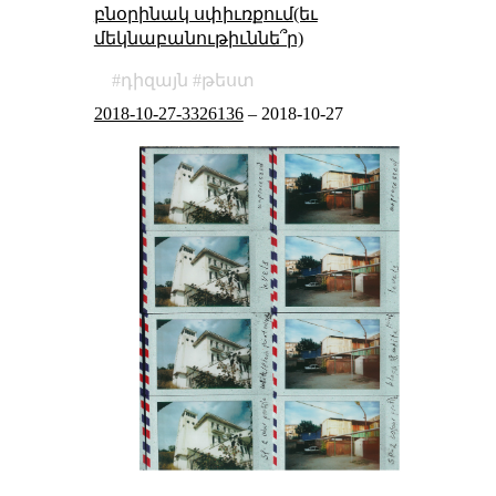
բնօրինակ սփիւռքում(եւ
մեկնաբանութիւննե՞ր)
դիզայն
թեստ
2018-10-27-3326136
–
2018-10-27