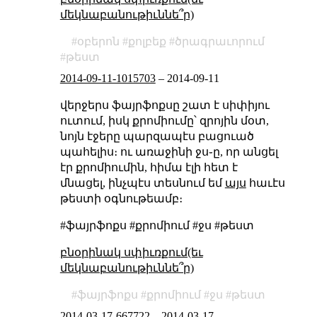
մեկնաբանութիւննե՞ր)
օբերոն
քոլբեք
ծրագրաւորում
թեստ
2014-09-11-1015703
–
2014-09-11
վերջերս ֆայրֆոքսը շատ է սիփիյու
ուտում, իսկ քրոմիումը՝ զրոյին մօտ,
նոյն էջերը պարզապէս բացուած
պահելիս։ ու առաջինի ջս֊ը, որ անցել
էր քրոմիումին, հիմա էլի հետ է
մնացել, ինչպէս տեսնում եմ
այս
հաւէս
թեստի օգնութեամբ։
#ֆայրֆոքս #քրոմիում #ջս #թեստ
բնօրինակ սփիւռքում(եւ
մեկնաբանութիւննե՞ր)
ֆայրֆոքս
քրոմիում
ջս
թեստ
2014-03-17-667722
–
2014-03-17