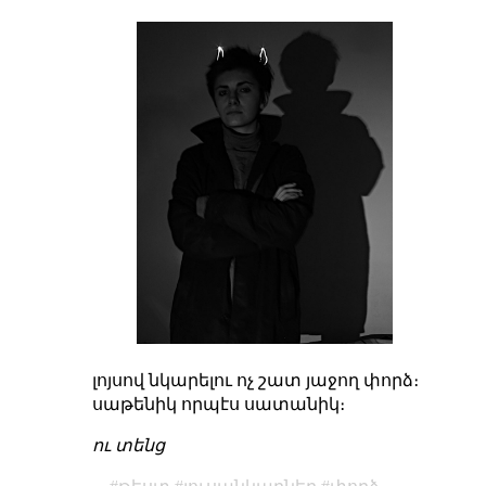
լոյսով նկարելու ոչ շատ յաջող փորձ։
սաթենիկ որպէս սատանիկ։
ու տենց