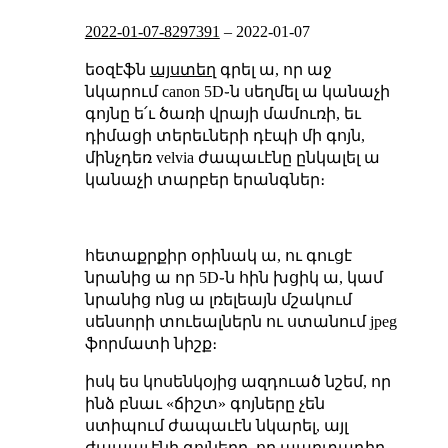
2022-01-07-8297391
–
2022-01-07
եօզէֆն
այստեղ
գրել ա, որ աջ
նկարում canon 5D֊ն սեղմել ա կանաչի
գոյնը ե՛ւ ծառի վրայի մամուռի, եւ
դիմացի տերեւների դէպի մի գոյն,
մինչդեռ velvia ժապաւէնը ընկալել ա
կանաչի տարբեր երանգներ։
հետաքրքիր օրինակ ա, ու գուցէ
նրանից ա որ 5D֊ն հին խցիկ ա, կամ
նրանից ոնց ա լռելեայն մշակում
սենսորի տուեալներն ու ստանում jpeg
ֆորմատի նիշք։
իսկ ես կոսենկօյից ազդուած նշեմ, որ
ինձ բնաւ «ճիշտ» գոյները չեն
ստիպում ժապաւէն նկարել, այլ
ժապաւէնի գոյները, որ պարտադիր