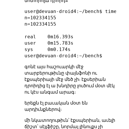
մոտորոլա դրոիդ4՝
user@devuan-droid4:~/bench$ time ./be
n=102334155

n=102334155

real    0m16.393s

user    0m15.783s

sys     0m0.174s

գոնէ այս հաշուարկի մէջ
տարբերութիւնը փայնֆոնի ու
էքսպերիայի մէջ մեծ չի։ էքսերիան
դրոիդից էլ ա խնդիրը լուծում մօտ մէկ
ու կէս անգամ արագ։
երեքն էլ բաւական մօտ են
արդիւնքներով։
մի նկատողութիւն՝ էքսպերիան, աւելի
ճիշտ՝ սէյլֆիշը, նորմալ լինուքս չի