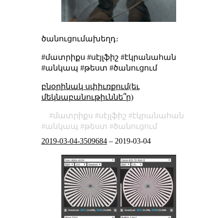
ծանուցումախեղդ։
#մատրիքս #սէյլֆիշ #էկրանահան
#անկապ #թեստ #ծանուցում
բնօրինակ սփիւռքում(եւ
մեկնաբանութիւննե՞ր)
մատրիքս
սէյլֆիշ
էկրանահան
անկապ
թեստ
ծանուցում
2019-03-04-3509684
–
2019-03-04