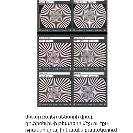
մուար բայեր սենսորի վրայ,
դիփիռեւիւ֊ի թեստերի մէջ։ ու էքս֊
թրանսի վրայ իսկապէս բացակայում