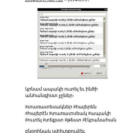
կրնամ ապակի ուտել եւ ինծի
անհանգիստ չըներ։
#տառատեսակներ #հայերեն
#հայերէն #տառատսեակ #ապակի
#ուտել #տեքստ #թեստ #էկրանահան
բնօրինակ սփիւռքում(եւ