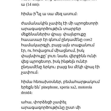
ա (14 nm)։
հիմա ի՞նչ ա սա մեզ ասում։
ժամանակին չափել էի մի պրոցեսորի
արագագործութիւն տարբեր
մեքենաներիս վրայ։ փայնբուքը
հաւասար էր գնում ընդամէնը core2
համակարգչի, բայց այն տաքանում
էր, ու հովացում միացնում, իսկ
փայնփուքը՝ լուռ։ նաեւ վերջինն ունի
վեց պրոցեսոր, իսկ ինթելն ունէր
ընդամէնը երկու։ բայց ես մէկի վրայ էի
չափում։
հիմա հեռախօսներ, բեմահարթակում
երեքն են՝ pinephone, xperia xa2, motorola
droid4։
ահա, փորձեցի չափել
արագագործութիւնը ըստ մի