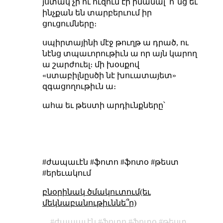
յստակ չի ու ուզում էի իմանալ՝ ո՞նց եւ
ինչքան են տարբերւում իր
ցուցումները։
սպիրտայինի մէջ թուղթ ա դրած, ու
նէնց տպաւորութիւն ա որ այն կարող
ա շարժուել։ մի խօսքով
«ստաբիլնըսծի նէ խուատայետ»
զգացողութիւն ա։
ահա եւ թեստի արդիւնքները՝
#ժապաւէն #ֆոտո #ֆոտօ #թեստ
#երեւակում
բնօրինակ ծմակուտում(եւ
մեկնաբանութիւննե՞ր)
ժապաւէն
ֆոտո
ֆոտօ
թեստ