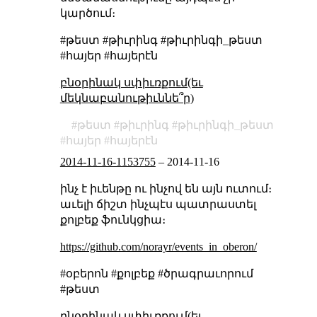
կարծում։
#թեստ #թիւրինգ #թիւրինգի_թեստ
#հայեր #հայերէն
բնօրինակ սփիւռքում(եւ
մեկնաբանութիւննե՞ր)
թեստ
թիւրինգ
թիւրինգի_թեստ
հայեր
հայերէն
2014-11-16-1153755
–
2014-11-16
ինչ է իւենթը ու ինչով են այն ուտում։
աւելի ճիշտ ինչպէս պատրաստել
քոլբեք ֆունկցիա։
https://github.com/norayr/events_in_oberon/
#օբերոն #քոլբեք #ծրագրաւորում
#թեստ
բնօրինակ սփիւռքում(եւ