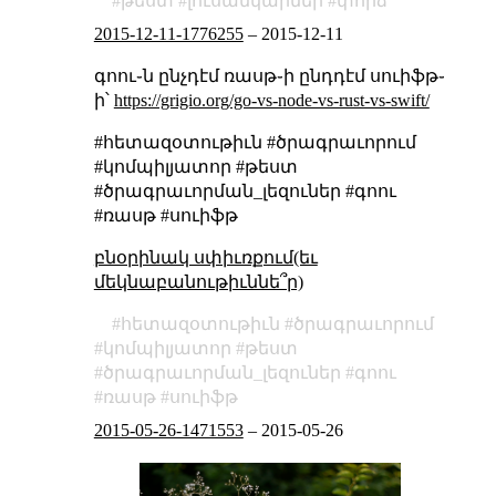
թեստ
լուսանկարներ
փորձ
2015-12-11-1776255
–
2015-12-11
գոու֊ն ընչդէմ ռասթ֊ի ընդդէմ սուիֆթ֊
ի՝
https://grigio.org/go-vs-node-vs-rust-vs-swift/
#հետազօտութիւն #ծրագրաւորում
#կոմպիլյատոր #թեստ
#ծրագրաւորման_լեզուներ #գոու
#ռասթ #սուիֆթ
բնօրինակ սփիւռքում(եւ
մեկնաբանութիւննե՞ր)
հետազօտութիւն
ծրագրաւորում
կոմպիլյատոր
թեստ
ծրագրաւորման_լեզուներ
գոու
ռասթ
սուիֆթ
2015-05-26-1471553
–
2015-05-26