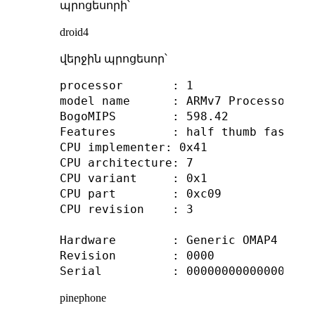
պրոցեսորի՝
droid4
վերջին պրոցեսոր՝
processor       : 1

model name      : ARMv7 Processor rev
BogoMIPS        : 598.42

Features        : half thumb fastmul
CPU implementer: 0x41

CPU architecture: 7

CPU variant     : 0x1

CPU part        : 0xc09

CPU revision    : 3

Hardware        : Generic OMAP4 (Fla
Revision        : 0000

pinephone