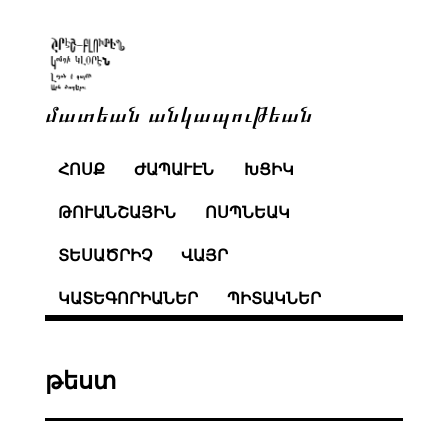
մատեան անկապութեան
ՀՈՍՔ
ԺԱՊԱՒԷՆ
ԽՑԻԿ
ԹՈՒԱՆՇԱՅԻՆ
ՈՍՊՆԵԱԿ
ՏԵՍԱԾՐԻՉ
ՎԱՅՐ
ԿԱՏԵԳՈՐԻԱՆԵՐ
ՊԻՏԱԿՆԵՐ
թեստ