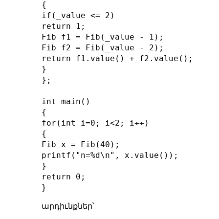
{

if(_value <= 2)

return 1;

Fib f1 = Fib(_value - 1);

Fib f2 = Fib(_value - 2);

return f1.value() + f2.value();

}

};

int main()

{

for(int i=0; i<2; i++)

{

Fib x = Fib(40);

printf("n=%d\n", x.value());

}

return 0;

արդիւնքներ՝