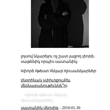
լոյսով նկարելու ոչ շատ յաջող փորձ։
սաթենիկ որպէս սատանիկ։
#փորձ #թեստ #նկար #լուսանկարներ
բնօրինակ սփիւռքում(եւ
մեկնաբանութիւննե՞ր)
փորձ
թեստ
նկար
լուսանկարներ
սատանիկ վերսիզ
–
2016-01-30