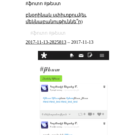
#ֆոտո #թեստ
բնօրինակ սփիւռքում(եւ
մեկնաբանութիւննե՞ր)
ֆոտո
թեստ
2017-11-13-2825813
–
2017-11-13