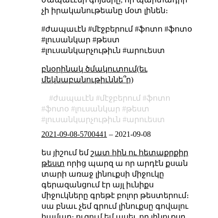
չի իրականութեանը մօտ լինեն։
#ժապաւէն #մէջբերում #ֆոտո #ֆոտօ
#լուսանկար #թեստ
#լուսանկարչութիւն #արուեստ
բնօրինակ ծմակուտում(եւ
մեկնաբանութիւննե՞ր)
ժապաւէն
մէջբերում
ֆոտո
ֆոտօ
լուսանկար
թեստ
լուսանկարչութիւն
արուեստ
2021-09-08-5700441
–
2021-09-08
ես յիշում եմ
շատ հին ու հետաքրքիր
թեստ
որից պարզ ա որ արդէն քսան
տարի առաջ լինուքսի միջուկը
գերազանցում էր այլ իւնիքս
միջուկները գրեթէ բոլոր թեստերում։
սա բնաւ չեմ գրում լինուքսը գովալու
համար։ ուզում եմ ասել, որ լինուքսը