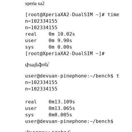
xperia xa2
[root@XperiaXA2-DualSIM ~]# time ./be
n=102334155

n=102334155

real    0m 10.02s

user    0m 9.90s

sys     0m 0.00s

փայնֆոն՝
user@devuan-pinephone:~/bench$ time .
n=102334155

n=102334155

real    0m13.109s

user    0m13.065s

sys     0m0.005s
