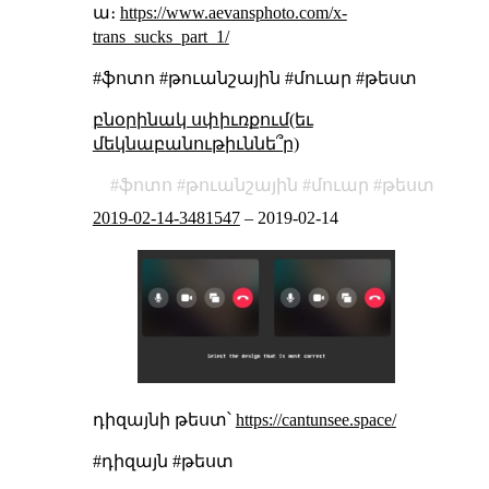
ա։
https://www.aevansphoto.com/x-
trans_sucks_part_1/
#ֆոտո #թուանշային #մուար #թեստ
բնօրինակ սփիւռքում(եւ
մեկնաբանութիւննե՞ր)
ֆոտո
թուանշային
մուար
թեստ
2019-02-14-3481547
–
2019-02-14
դիզայնի թեստ՝
https://cantunsee.space/
#դիզայն #թեստ