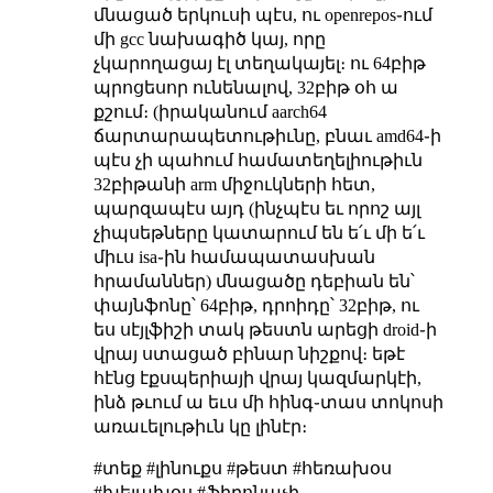
մնացած երկուսի պէս, ու openrepos֊ում
մի gcc նախագիծ կայ, որը
չկարողացայ էլ տեղակայել։ ու 64բիթ
պրոցեսոր ունենալով, 32բիթ օհ ա
քշում։ (իրականում aarch64
ճարտարապետութիւնը, բնաւ amd64֊ի
պէս չի պահում համատեղելիութիւն
32բիթանի arm միջուկների հետ,
պարզապէս այդ (ինչպէս եւ որոշ այլ
չիպսեթները կատարում են ե՛ւ մի ե՛ւ
միւս isa֊ին համապատասխան
հրամաններ) մնացածը դեբիան են՝
փայնֆոնը՝ 64բիթ, դրոիդը՝ 32բիթ, ու
ես սէյլֆիշի տակ թեստն արեցի droid֊ի
վրայ ստացած բինար նիշքով։ եթէ
հէնց էքսպերիայի վրայ կազմարկէի,
ինձ թւում ա եւս մի հինգ֊տաս տոկոսի
առաւելութիւն կը լինէր։
#տեք #լինուքս #թեստ #հեռախօս
#խելախօս #ֆիբոնաչի