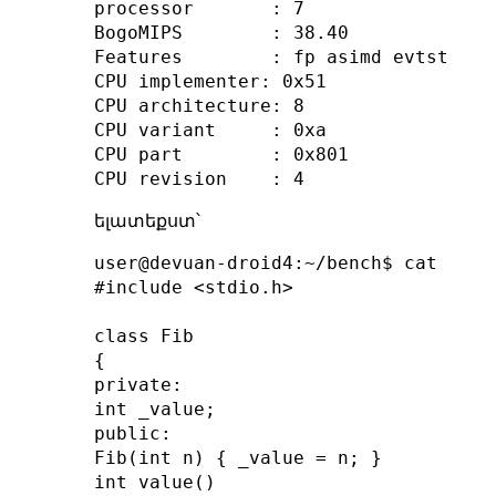
processor       : 7

BogoMIPS        : 38.40

Features        : fp asimd evtstrm a
CPU implementer: 0x51

CPU architecture: 8

CPU variant     : 0xa

CPU part        : 0x801

ելատեքստ՝
user@devuan-droid4:~/bench$ cat bench
#include <stdio.h>

class Fib

{

private:

int _value;

public:

Fib(int n) { _value = n; }

int value()
