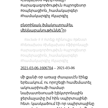
#արագագործութիւն #պրոցեսոր
#օպերացիոն_համակարգեր
#համակարգիչ #կարգիչ
բնօրինակ ծմակուտում(եւ
մեկնաբանութիւննե՞ր)
include
տեք
լինուքս
թեստ
հեռախօս
խելախօս
ֆիբոնաչի
արագագործութիւն
պրոցեսոր
օպերացիոն_համակարգեր
համակարգիչ
կարգիչ
2021-03-06-1606704
–
2021-03-06
մի քանի օր առաջ ժապաւէն էինք
երեւակում, ու որոշեցի համեմատել
ակուարիումի համար
նախատեսուած էլեկտրոնային
ջերմաչափը իմ հին սպիրտայինի
հետ։ կասկածում էի որ սպիրտայինը