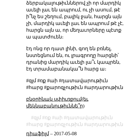
ձերբակալութիւններով չի որ մարդիկ
աւելի լաւ են ապրում, ու չի ասում, թէ
ի՞նչ ես շեղում, բալիկ ջան, հարցն այն
չի, մարդիկ աւելի լաւ են ապրում թէ չէ,
հարցն այն ա, որ մեղաւորները պէտք
ա պատժուեն։
էդ ոնց որ դատ լինի, գող են բռնել,
նստեցնում են, ու լրագրողը հարցնի՝
դրանից մարդիկ աւելի լա՞ւ կապրեն,
էդ տրամաբանակա՞ն հարց ա։
#զլմ #ռք #աի #դատավարութիւն
#հարց #քարոզչութիւն #արդարութիւն
բնօրինակ սփիւռքում(եւ
մեկնաբանութիւննե՞ր)
զլմ
ռք
աի
դատավարութիւն
հարց
քարոզչութիւն
արդարութիւն
դիաֆիլմ
–
2017-05-08