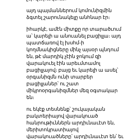
այդ պայմաններում կոմունիզմին
ձգտել շարունակելը անհնար էր։
իհարկէ, ամէն միտքը որ տարածւում
ա՝ կարելի ա անուանել բացիլլա։ այդ
պատճառով էլ խսհմ֊ի
կողմնակիցները մինչ այսօր պնդում
են, թէ մարդիկ չէին ջոկում զի
վարակուել էին արեւմտամոլ
բացիլլայով։ բայց եւ կարելի ա ասել՝
օրգանիզմն ունի տարբեր
բացիլլաներ՝ ու շատ
միկրոօրգանիզմներ մեզ օգտակար
են։
ու եկէք տեսնենք՝ շուկայական
բակտերիայով վարակուած
հանրութիւններն արդիւնաւէտ են,
մերիտոկրատիայով
վարակուածները՝ արդիւնաւէտ են՝ եւ