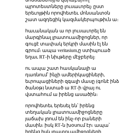
պրոտեստները լուսաւորել։ ըստ
երեւոյթին որովհետեւ մոնսանտօն
շատ ազդեցիկ կազմակերպութիւն ա։
հաւանական ա որ լուսաւորել են
մարգինալ լրատուամիջոցներ, որ
գուցէ տափակ երկրի մասին էլ են
գրում։ ապա veritasium,ը ստիպուած
եղաւ RT֊ի նիւթերը մէջբերել։
ու ապա շատ հասկանալի ա
դառնում՝ ինչի ամերիկացիների,
եւրոպացիների զգալի մասը (գոնէ ինձ
ծանօթ) նստած ա RT֊ի վրայ ու
վստահում ա իրենց ասածին։
որովհետեւ երեսել են՝ իրենց
տեղական լրատուամիջոցները
յաճախ լռում են ինչ֊որ բաների
մասին։ իսկ RT֊ն խօսում էր։ ապա՝
իրենց իսկ լրատուամիջոցների