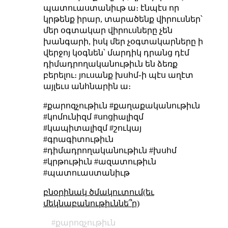
պատուաստանիւթ ա։ էնպէս որ
կրթենք իրար, տարածենք վիրուսներ՝
մեր օգտակար վիրուսները չեն
խանգարի, իսկ մեր չօգտակարները ի
վերջոյ կօգնեն՝ մարդիկ դրանց դէմ
դիմադրողականութիւն են ձեռք
բերելու։ յուսանք խսհմ֊ի պէս աղէտ
այլեւս անհնարին ա։
#քարոզչութիւն #քաղաքականութիւն
#կոմունիզմ #սոցիալիզմ
#կապիտալիզմ #շուկայ
#գրագիտութիւն
#դիմադրողականութիւն #խսհմ
#կրթութիւն #ազատութիւն
#պատուաստանիւթ
բնօրինակ ծմակուտում(եւ
մեկնաբանութիւննե՞ր)
քարոզչութիւն