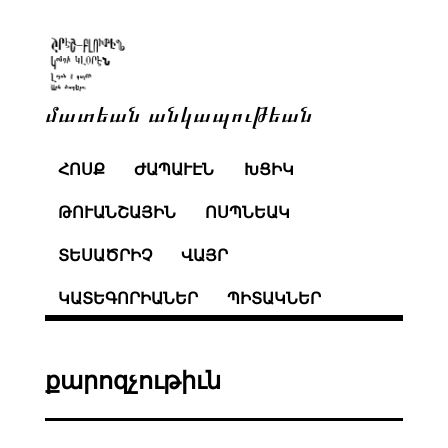
մատեան անկապութեան
ՀՈՍՔ
ԺԱՊԱՒԷՆ
ԽՑԻԿ
ԹՈՒԱՆՇԱՅԻՆ
ՈՍՊՆԵԱԿ
ՏԵՍԱԾՐԻՉ
ՎԱՅՐ
ԿԱՏԵԳՈՐԻԱՆԵՐ
ՊԻՏԱԿՆԵՐ
քարոզչութիւն