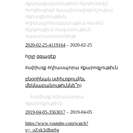
քաղաքականութիւն
կոմունիզմ
սոցիալիզմ
կապիտալիզմ
շուկայ
գրագիտութիւն
դիմադրողականութիւն
խսհմ
կրթութիւն
ազատութիւն
պատուաստանիւթ
2020-02-25-4119164
–
2020-02-25
հըլը
զգացէք
#սփիւռք #դիասպորա #քարոզչութիւն
բնօրինակ սփիւռքում(եւ
մեկնաբանութիւննե՞ր)
սփիւռք
դիասպորա
քարոզչութիւն
2019-04-05-3563017
–
2019-04-05
https://www.youtube.com/watch?
v=_oZxk3zBmSg