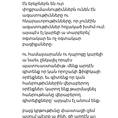
էն երկրներն են ուր
փոքրամասնութիւններն ունեն էն
ազատութիւնները ու
հնարաւորութիւնները, որ չունէին
ազատութիւններ հռչակած խսհմ֊ում։
այսպէս էլ կարելի ա տարբերել՝
օգտակար եւ ոչ օգտակար
բացիլլաները։
ու համալսարանն ու դպրոցը կարելի
ա նաեւ ընկալել որպէս
պատուաստանիւթ։ մենք արդէն
գիտենք որ կան որոշակի ֆիզիկայի
օրէնքներ, եւ գիտենք որ կան
հանրութիւններին վերաբերող
օրէնքներ։ կարող ենք թարմացնել
հանրութեանը վերաբերող
գիտելիքները՝ այդպէս էլ անում ենք։
բայց կրթութիւնը փաստացի (չեմ
ասում պէտք ա լինի, զի արդէն ա)