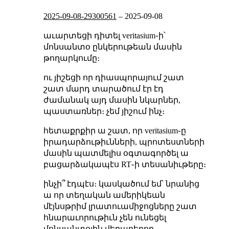
2025-09-08-29300561
–
2025-09-08
աւարտեցի դիտել veritasium֊ի՝
մոնսանտօ ընկերութեան մասին
թողարկումը։
ու յիշեցի որ դիասպորայում շատ
շատ մարդ տարածում էր էդ
ժամանակ այդ մասին նկարներ,
պաստառներ։ չեմ յիշում ինչ։
հետաքրքիր ա շատ, որ veritasium֊ը
իրադարձութիւնների, պրոտեստների
մասին պատմելիս օգտագործել ա
բացարձակապէս RT֊ի տեսանիւթերը։
ինչի՞ էդպէս։ կասկածում եմ՝ նրանից
ա որ տեղական ամերիկեան
մէյնսթրիմ լրատուամիջոցները շատ
հնարաւորութիւն չեն ունեցել
մոնսանտօյին վերաբերող