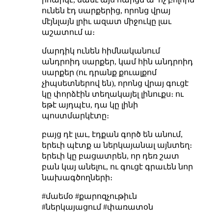
ունեն էդ սարքերից, որոնց վրայ
մէյնլայն լրիւ ազատ միջուկը լաւ
աշատում ա։
մարդիկ ունեն հիմնականում
անդրոիդ սարքեր, կամ հին անդրոիդ
սարքեր (ու դրանք քուալքոմ
չիպսետներով են), որոնց վրայ գուցէ
կը փորձէին տեղակայել լինուքս։ ու
եթէ այդպէս, դա կը լինի
պոստմարկէտը։
բայց դէ լաւ, էդքան գործ են անում,
երեւի պէտք ա ներկայանալ այնտեղ։
երեւի կը բացատրեն, որ դեռ շատ
բան կայ անելու, ու գուցէ գրաւեն նոր
նախագծողների։
#մաեմօ #քարոզչութիւն
#ներկայացում #փառատօն