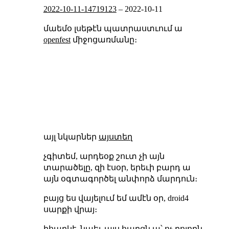
2022-10-11-14719123
–
2022-10-11
մաեմօ լսեթէն պատրաստւում ա
openfest
միջոցառմանը։
այլ նկարներ
այստեղ
չգիտեմ, արդեօք շուտ չի այն
տարածելը, զի էսօր, երեւի բարդ ա
այն օգտագործել անփորձ մարդուն։
բայց ես վայելում եմ ամէն օր, droid4
սարքի վրայ։
իհարկէ, նաեւ այս հարցն ա՝ ոչ բոլորն