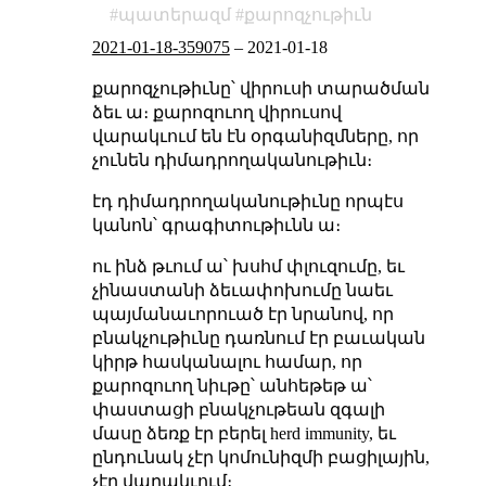
պատերազմ
քարոզչութիւն
2021-01-18-359075
–
2021-01-18
քարոզչութիւնը՝ վիրուսի տարածման
ձեւ ա։ քարոզուող վիրուսով
վարակւում են էն օրգանիզմները, որ
չունեն դիմադրողականութիւն։
էդ դիմադրողականութիւնը որպէս
կանոն՝ գրագիտութիւնն ա։
ու ինձ թւում ա՝ խսհմ փլուզումը, եւ
չինաստանի ձեւափոխումը նաեւ
պայմանաւորուած էր նրանով, որ
բնակչութիւնը դառնում էր բաւական
կիրթ հասկանալու համար, որ
քարոզուող նիւթը՝ անհեթեթ ա՝
փաստացի բնակչութեան զգալի
մասը ձեռք էր բերել herd immunity, եւ
ընդունակ չէր կոմունիզմի բացիլային,
չէր վարակւում։