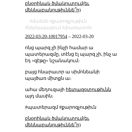
բնօրինակ ծմակուտում(եւ
մեկնաբանութիւննե՞ր)
մաեմօ
քարոզչութիւն
ներկայացում
փառատօն
2022-03-20-10017954
–
2022-03-20
ոնց պարզ չի ինչի համար ա
պատերազմը, տէնց էլ պարզ չի, ինչ ա
էդ «զէթը» նշանակում։
բայց հնարաւոր ա սիմոնեանի
պայծառ միտքն ա։
ահա մեդուզայի
հետազօտութիւնն
այդ մասին։
#պատերազմ #քարոզչութիւն
բնօրինակ ծմակուտում(եւ
մեկնաբանութիւննե՞ր)