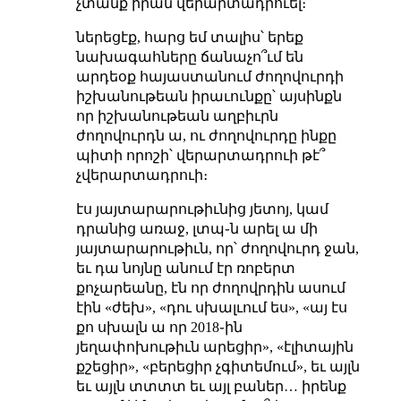
չտանք իրան վերարտադրուել։
ներեցէք, հարց եմ տալիս՝ երեք
նախագահները ճանաչո՞ւմ են
արդեօք հայաստանում ժողովուրդի
իշխանութեան իրաւունքը՝ այսինքն
որ իշխանութեան աղբիւրն
ժողովուրդն ա, ու ժողովուրդը ինքը
պիտի որոշի՝ վերարտադրուի թէ՞
չվերարտադրուի։
էս յայտարարութիւնից յետոյ, կամ
դրանից առաջ, լտպ֊ն արել ա մի
յայտարարութիւն, որ՝ ժողովուրդ ջան,
եւ դա նոյնը անում էր ռոբերտ
քոչարեանը, էն որ ժողովրդին ասում
էին «ժեխ», «դու սխալւում ես», «այ էս
քո սխալն ա որ 2018֊ին
յեղափոխութիւն արեցիր», «էլիտային
քշեցիր», «բերեցիր չգիտեմում», եւ այլն
եւ այլն տտտտ եւ այլ բաներ… իրենք