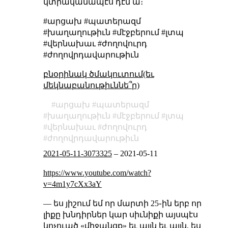
կտրականապէս դէմ ա։
#արցախ #պատերազմ
#խաղաղութիւն #մէջբերում #լտպ
#վերնախաւ #ժողովուրդ
#ժողովրդավարութիւն
բնօրինակ ծմակուտում(եւ
մեկնաբանութիւննե՞ր)
արցախ
պատերազմ
խաղաղութիւն
մէջբերում
լտպ
վերնախաւ
ժողովուրդ
ժողովրդավարութիւն
2021-05-11-3073325
–
2021-05-11
https://www.youtube.com/watch?
v=4m1y7cXx3aY
— ես յիշում եմ որ մարտի 25֊ին երբ որ
լիքը խնդիրներ կար սիւնիքի այսպէս
կոչուած «միջանցք» եւ այլն եւ այլն, ես