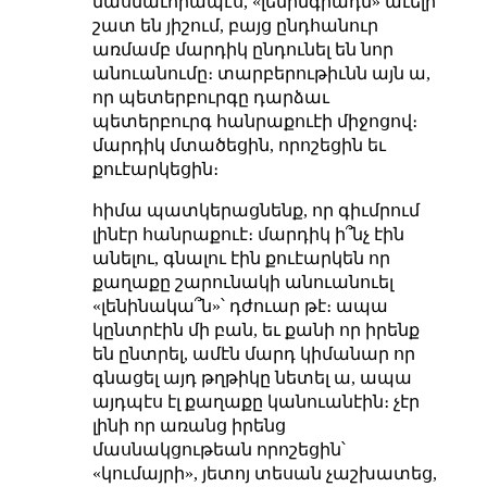
մասնաւորապէս, «լենինգրադն» աւելի
շատ են յիշում, բայց ընդհանուր
առմամբ մարդիկ ընդունել են նոր
անուանումը։ տարբերութիւնն այն ա,
որ պետերբուրգը դարձաւ
պետերբուրգ հանրաքուէի միջոցով։
մարդիկ մտածեցին, որոշեցին եւ
քուէարկեցին։
հիմա պատկերացնենք, որ գիւմրում
լինէր հանրաքուէ։ մարդիկ ի՞նչ էին
անելու, գնալու էին քուէարկեն որ
քաղաքը շարունակի անուանուել
«լենինակա՞ն»՝ դժուար թէ։ ապա
կընտրէին մի բան, եւ քանի որ իրենք
են ընտրել, ամէն մարդ կիմանար որ
գնացել այդ թղթիկը նետել ա, ապա
այդպէս էլ քաղաքը կանուանէին։ չէր
լինի որ առանց իրենց
մասնակցութեան որոշեցին՝
«կումայրի», յետոյ տեսան չաշխատեց,