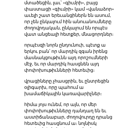
մտածեցին, լաւ՝ «գիւմրի», բայց
փաստացի «գիւմրի» կամ «վանաձոր»
աւելի շատ երեւանցիներն են ասում,
որ չեն ընկալում հին անուանումները
ժողովրդական, ընկալում են որպէս
վատ անցեալի հետքեր, մնացորդներ։
որպէսզի նորն ընդունուի, պէտք ա
երկու բան՝ որ մարդիկ զգան իրենց
մասնակցութիւնն այդ որոշումների
մէջ, եւ որ մարդիկ հասցնեն այդ
փոփոխութիւնների հետեւից։
վրացիները չհասցրին, եւ ընտրեցին
օլիգարխ, որը պահում ա
խամաճիկային կառավարիչներ։
հիմա յոյս ունեմ, որ այն, որ մեր
փոփոխութիւնները դանդաղ են եւ
աստիճանաբար, ժողովուրդը դրանց
հետեւից հասցնում ա։ նոյնիսկ