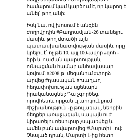
համարում կամ կարծում է, որ կարող է
անել՝ թող անի:
Իսկ նա, ով խոսում է անզեն
ժողովրդին #Բաղրամյան֊26 տանելու
մասին, թող մտածի այն
պատասխանատվության մասին, որը
կրելու է՝ ոչ թե 10, այլ 100-ավոր #զոհ ֊
երի և դաժան պարտության,
ոչնչացման համար անհավասար
կռվում: #2008 թ. մեզանում #փորձ
արվեց #դասական #խաղաղ
հեղափոխության սցենարն
իրականացնել: Դա չգործեց,
որովհետև որքան էլ արդյունքում
#իշխանություն ֊ը թուլացավ, ներքին
ճեղքեր առաջացան, սակայն ուժ
կիրառելու ռեսուրսը չսպառվեց և
ամեն բան ավարտվեց #Մարտի1 -ով:
Չնայած դրան, Մարտի 1-ից հետո