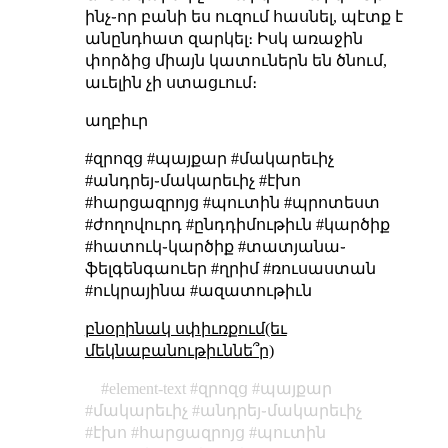
ինչ֊որ բանի ես ուզում հասնել, պէտք է
անընդհատ զարկել։ Իսկ առաջին
փորձից միայն կատուներն են ծնում,
աւելին չի ստացւում։
աղբիւր
#զրոզց #պայքար #մակարեւիչ
#անդրեյ֊մակարեւիչ #էխո
#հարցազրոյց #պուտին #պրոտեստ
#ժողովուրդ #ընդդիմութիւն #կարծիք
#հատուկ֊կարծիք #տատյանա֊
ֆելգենգաուեր #ղրիմ #ռուսաստան
#ուկրայինա #ազատութիւն
բնօրինակ սփիւռքում(եւ
մեկնաբանութիւննե՞ր)
element-text
զրոզց
պայքար
մակարեւիչ
անդրեյ֊մակարեւիչ
էխո
հարցազրոյց
պուտին