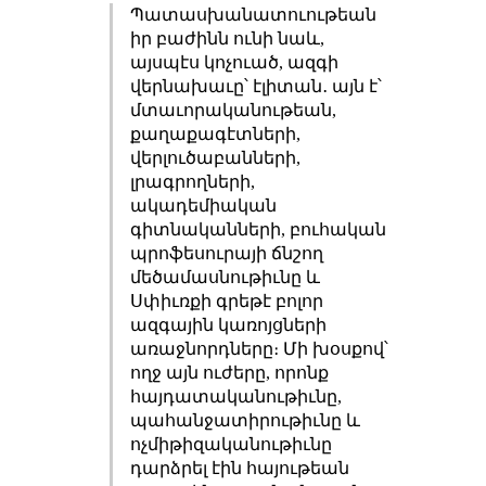
Պատասխանատուութեան
իր բաժինն ունի նաև,
այսպէս կոչուած, ազգի
վերնախաւը՝ էլիտան․ այն է՝
մտաւորականութեան,
քաղաքագէտների,
վերլուծաբանների,
լրագրողների,
ակադեմիական
գիտնականների, բուհական
պրոֆեսուրայի ճնշող
մեծամասնութիւնը և
Սփիւռքի գրեթէ բոլոր
ազգային կառոյցների
առաջնորդները։ Մի խօսքով՝
ողջ այն ուժերը, որոնք
հայդատականութիւնը,
պահանջատիրութիւնը և
ոչմիթիզականութիւնը
դարձրել էին հայութեան