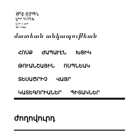
մատեան անկապութեան
ՀՈՍՔ
ԺԱՊԱՒԷՆ
ԽՑԻԿ
ԹՈՒԱՆՇԱՅԻՆ
ՈՍՊՆԵԱԿ
ՏԵՍԱԾՐԻՉ
ՎԱՅՐ
ԿԱՏԵԳՈՐԻԱՆԵՐ
ՊԻՏԱԿՆԵՐ
ժողովուրդ