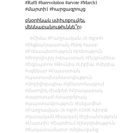
#Raffi #barevolution #arvote #March1
#մարտի1 #հարցազրույց
բնօրինակ սփիւռքում(եւ
մեկնաբանութիւննե՞ր)
Հիմա
Բաղրամյան֊26
գրոհ
ինքնանպատակ
երգ
պար
Բռնապետություն
բռնություն
ժողովուրդ
Վրաստան
Ուկրաինա
Եգիպտոս
Թունիս
Լիբիա
Սիրիա
սցենար
Հայաստան
պատասխանատվություն
մոբիլիզացիա
կենտրոնացում
մարդիկ
խմբեր
Հրապարակ
սաբոտաժ
տարբերակ
ապստամբություն
խելամիտ
Բաղրամյան֊26
զոհ
2008
փորձ
դասական
խաղաղ
իշխանություն
Մարտի1
Շարժում
ընդդիմություն
ճակատամարտ
մղձավանջ