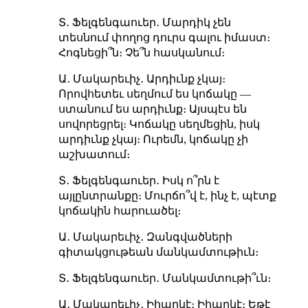
Տ․ Ֆելգենգաուեր․ Մարդիկ չեն
տեսնում փողոց դուրս գալու իմաստ։
Հոգնեցի՞ն։ Չե՞ն հասկանում։
Ա․ Մակարեւիչ․ Արդիւնք չկայ։
Որովհետեւ սեղմում ես կոճակը —
ստանում ես արդիւնք։ Այսպէս են
սովորեցրել։ Կոճակը սեղմեցին, իսկ
արդիւնք չկայ։ Ուրեմն, կոճակը չի
աշխատում։
Տ․ Ֆելգենգաուեր․ Իսկ ո՞րն է
այլընտրանքը։ Մուրճո՞վ է, ինչ է, պէտք
կոճակին հարուածել։
Ա․ Մակարեւիչ․ Զանգվածների
գիտակցութեան մանկամտութիւն։
Տ․ Ֆելգենգաուեր․ Մանկամտութի՞ւն։
Ա․ Մակարեւիչ․ Իհարկէ։ Իհարկէ։ Եթէ