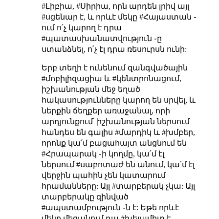
#Լիբիա, #Սիրիա, որն արդեն լրիվ այլ
#սցենար է, և որևէ մեկը #Հայաստան ֊
ում ո՛չ կարող է դրա
#պատասխանատվություն ֊ը
ստանձնել, ո՛չ էլ դրա ռեսուրսն ունի:
Երբ տեղի է ունենում զանգվածային
#մոբիլիզացիա և #կենտրոնացում,
իշխանության մեջ եղած
հակասությունները կարող են սրվել, և
ներքին ճեղքեր առաջանալ, որի
արդյունքում՝ իշխանության ներսում
հանդես են գալիս #մարդիկ և #խմբեր,
որոնք կա՛մ բացահայտ անցնում են
#Հրապարակ ֊ի կողմը, կա՛մ էլ
ներսում #սաբոտաժ են անում, կա՛մ էլ
վերջին պահին չեն կատարում
հրամանները: Այլ #տարբերակ չկա: Այլ
տարբերակը զինված
#ապստամբություն ֊ն է: Եթե որևէ
մեկը մեզանում դա #խելամիտ է