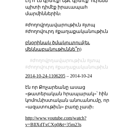
էդ ո՞ւմ գիտէք։ եթէ գիտէք՝ ուրեմն
պիտի դիմէք իրաւապահ
մարմիններին։
#ժողովրդավարութիւն #լտպ
#ժողովուրդ #քաղաքականութիւն
բնօրինակ ծմակուտում(եւ
մեկնաբանութիւննե՞ր)
ժողովրդավարութիւն
լտպ
ժողովուրդ
քաղաքականութիւն
2014-10-24-1106205
–
2014-10-24
էն որ Քոչարեանը ասաց
«թատերական հրապարակ»՝ հին
կոմունիստական անուանումը, որ
«ազատութիւն» բառը չասի։
http://www.youtube.com/watch?
v=BIlXdTxCXp0&t=35m23s