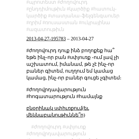
պրոտեստ
ժողովուրդ
ընդդիմութիւն
կարծիք
հատուկ֊
կարծիք
տատյանա֊ֆելգենգաուեր
ղրիմ
ռուսաստան
ուկրայինա
ազատութիւն
2013-04-27-195783
–
2013-04-27
#ժողովուրդ դուք ինձ բողոքեք հա՞
եթե ինչ֊որ բան #սփյուռք ֊ում լավ չի
աշխատում, իմանամ, թե չէ ինչ֊որ
բաներ գիտեմ, ուղղում եմ կամաց
կամաց, ինչ֊որ բաներ գուցե չգիտեմ։
#ժողովրդավարություն
#հոգատարություն #համայնք
բնօրինակ սփիւռքում(եւ
մեկնաբանութիւննե՞ր)
ժողովուրդ
սփյուռք
ժողովրդավարություն