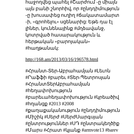
հաջողվեց պահել #Շարժում ֊ը միայն
այն բանի շնորհիվ, որ #ընդդիմություն
֊ը խուսափեց ուղիղ #ճակատամարտ
֊ի, «գրոհելու» սցենարից: Եթե դա էլ
լիներ, կունենայինք #մղձավանջ,
կոտրված հասարակություն և
հերթական «բարոյական»
#հաղթանակ:
http://168.am/2013/03/16/196578.html
#Հրանտ-Տեր-Աբրահամյան #Լեւոն
#Րաֆֆի #բարեւ #Տեր-Պետրոսյան
#ՀրանտՏերԱբրահամյան
#հեղափոխություն
#բարեւահեղափոխություն #կրեածիվ
#հղանցք #2013 #2008
#քաղաքականություն #ընդդիմություն
#Միշիկ #Սերժ #ՍերժՍարգսյան
#ընտրություններ #ՍԴ #ընտրակեղծիք
#Մարս #Հրատ #կյանք #armvote13 #barev