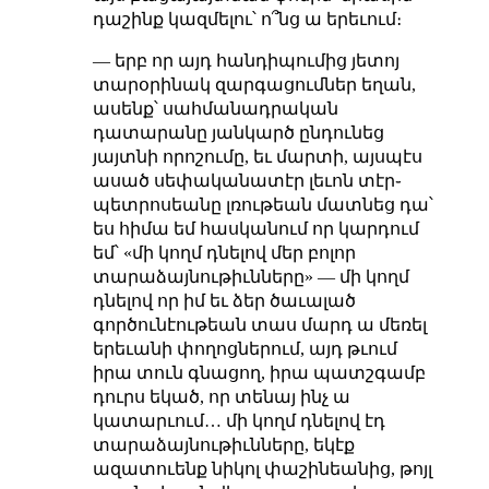
դաշինք կազմելու՝ ո՞նց ա երեւում։
— երբ որ այդ հանդիպումից յետոյ
տարօրինակ զարգացումներ եղան,
ասենք՝ սահմանադրական
դատարանը յանկարծ ընդունեց
յայտնի որոշումը, եւ մարտի, այսպէս
ասած սեփականատէր լեւոն տէր֊
պետրոսեանը լռութեան մատնեց դա՝
ես հիմա եմ հասկանում որ կարդում
եմ՝ «մի կողմ դնելով մեր բոլոր
տարաձայնութիւնները» — մի կողմ
դնելով որ իմ եւ ձեր ծաւալած
գործունէութեան տաս մարդ ա մեռել
երեւանի փողոցներում, այդ թւում
իրա տուն գնացող, իրա պատշգամբ
դուրս եկած, որ տենայ ինչ ա
կատարւում… մի կողմ դնելով էդ
տարաձայնութիւնները, եկէք
ազատուենք նիկոլ փաշինեանից, թոյլ