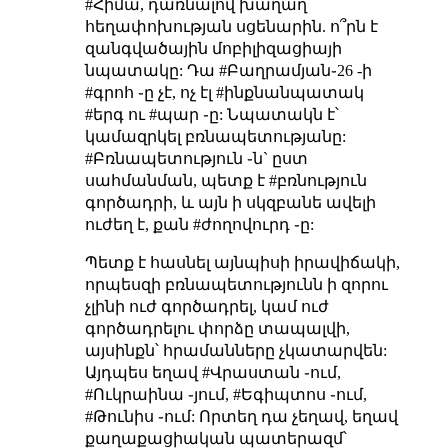
#Հիմա, դառնալով խաղաղ
հեղափոխության սցենարին. ո՞րն է
զանգվածային մոբիլիզացիայի
նպատակը: Դա #Բաղրամյան֊26 -ի
#գրոհ ֊ը չէ, ոչ էլ #ինքնանպատակ
#երգ ու #պար ֊ը: Նպատակն է՝
կամազրկել բռնապետությանը:
#Բռնապետություն ֊ն` ըստ
սահմանման, պետք է #բռնություն
գործադրի, և այն ի սկզբանե ավելի
ուժեղ է, քան #ժողովուրդ ֊ը:
Պետք է հասնել այնպիսի իրավիճակի,
որպեսզի բռնապետությունն ի զորու
չլինի ուժ գործադրել, կամ ուժ
գործադրելու փորձը տապալվի,
այսինքն՝ հրամանները չկատարվեն:
Այդպես եղավ #Վրաստան ֊ում,
#Ուկրաինա ֊յում, #Եգիպտոս ֊ում,
#Թունիս ֊ում: Որտեղ դա չեղավ, եղավ
քաղաքացիական պատերազմ՝