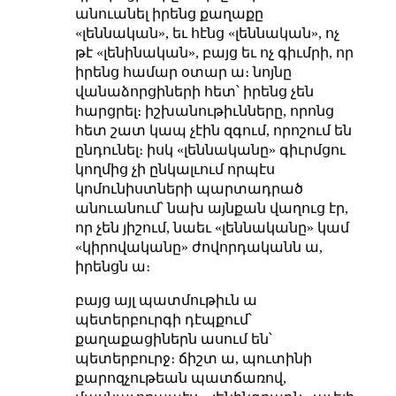
անուանել իրենց քաղաքը
«լեննական», եւ հէնց «լեննական», ոչ
թէ «լենինական», բայց եւ ոչ գիւմրի, որ
իրենց համար օտար ա։ նոյնը
վանաձորցիների հետ՝ իրենց չեն
հարցրել։ իշխանութիւնները, որոնց
հետ շատ կապ չէին զգում, որոշում են
ընդունել։ իսկ «լեննականը» գիւրմցու
կողմից չի ընկալւում որպէս
կոմունիստների պարտադրած
անուանում՝ նախ այնքան վաղուց էր,
որ չեն յիշում, նաեւ «լեննականը» կամ
«կիրովականը» ժովորդականն ա,
իրենցն ա։
բայց այլ պատմութիւն ա
պետերբուրգի դէպքում՝
քաղաքացիներն ասում են՝
պետերբուրջ։ ճիշտ ա, պուտինի
քարոզչութեան պատճառով,