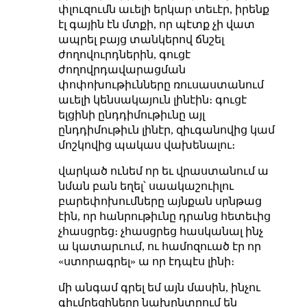
փլուզումն աւելի երկար տեւէր, իրենք
էլ գային էն մտքի, որ պէտք չի վատ
ապրել բայց տանկերով ճնշել
ժողովուրդներին, գուցէ
ժողովրդավարացման
փոփոխութիւնները ռուսաստանում
աւելի կենսակայուն լինէին։ գուցէ
ելցինի ընդդիմութիւնը այլ
ընդդիմութիւն լինէր, զիւգանովից կամ
մոշկովից պակաս վախենալու։
վարկած ունեմ որ եւ վրաստանում ա
նման բան եղել՝ սաակաշուիլու
բարեփոխումները այնքան սրնթաց
էին, որ հանրութիւնը դրանց հետեւից
չհասցրեց։ չհասցրեց հասկանալ ինչ
ա կատարւում, ու համոզուած էր որ
«ստորագրել» ա որ էդպէս լինի։
մի անգամ գրել եմ այն մասին, ինչու
գիւմրեցիները նախընտրում են