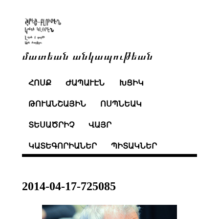
մատեան անկապութեան
ՀՈՍՔ
ԺԱՊԱՒԷՆ
ԽՑԻԿ
ԹՈՒԱՆՇԱՅԻՆ
ՈՍՊՆԵԱԿ
ՏԵՍԱԾՐԻՉ
ՎԱՅՐ
ԿԱՏԵԳՈՐԻԱՆԵՐ
ՊԻՏԱԿՆԵՐ
2014-04-17-725085