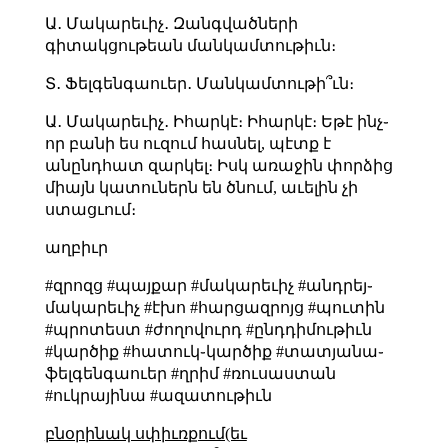
Ա․ Մակարեւիչ․ Զանգվածների
գիտակցութեան մանկամտութիւն։
Տ․ Ֆելգենգաուեր․ Մանկամտութի՞ւն։
Ա․ Մակարեւիչ․ Իհարկէ։ Իհարկէ։ Եթէ ինչ֊
որ բանի ես ուզում հասնել, պէտք է
անընդհատ զարկել։ Իսկ առաջին փորձից
միայն կատուներն են ծնում, աւելին չի
ստացւում։
աղբիւր
#զրոզց #պայքար #մակարեւիչ #անդրեյ֊
մակարեւիչ #էխո #հարցազրոյց #պուտին
#պրոտեստ #ժողովուրդ #ընդդիմութիւն
#կարծիք #հատուկ֊կարծիք #տատյանա֊
ֆելգենգաուեր #ղրիմ #ռուսաստան
#ուկրայինա #ազատութիւն
բնօրինակ սփիւռքում(եւ