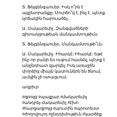
Տ․ Ֆելգենգաուեր․ Իսկ ո՞րն է
այլընտրանքը։ Մուրճո՞վ է, ինչ է, պէտք
կոճակին հարուածել։
Ա․ Մակարեւիչ․ Զանգվածների
գիտակցութեան մանկամտութիւն։
Տ․ Ֆելգենգաուեր․ Մանկամտութի՞ւն։
Ա․ Մակարեւիչ․ Իհարկէ։ Իհարկէ։ Եթէ
ինչ֊որ բանի ես ուզում հասնել, պէտք է
անընդհատ զարկել։ Իսկ առաջին
փորձից միայն կատուներն են ծնում,
աւելին չի ստացւում։
աղբիւր
#զրոզց #պայքար #մակարեւիչ
#անդրեյ֊մակարեւիչ #էխո
#հարցազրոյց #պուտին #պրոտեստ
#ժողովուրդ #ընդդիմութիւն #կարծիք