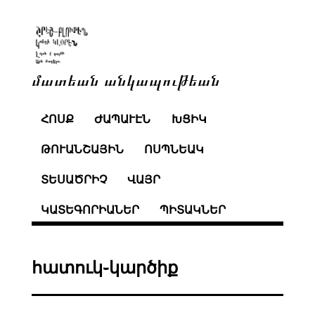
մատեան անկապութեան
ՀՈՍՔ
ԺԱՊԱՒԷՆ
ԽՑԻԿ
ԹՈՒԱՆՇԱՅԻՆ
ՈՍՊՆԵԱԿ
ՏԵՍԱԾՐԻՉ
ՎԱՅՐ
ԿԱՏԵԳՈՐԻԱՆԵՐ
ՊԻՏԱԿՆԵՐ
հատուկ֊կարծիք